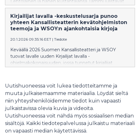
Lehtolainen ja hänen kustantajansa Tammi julistavat
nuorille kirjoituskilpailun, jonka tarkoitus on innostaa
kuudes- ja seitsemäsluokkalaisia koululaisia
Kirjailijat lavalla -keskustelusarja punoo
kirjoittamaan ja sitä kautta sanoittamaan omia
yhteen Kansallisteatterin kevätohjelmiston
tunteitaan ja maailmaansa.
teemoja ja WSOY:n ajankohtaisia kirjoja
20.1.2026 09:35:16 EET
|
Tiedote
Keväällä 2026 Suomen Kansallisteatteri ja WSOY
tuovat lavalle uuden Kirjailijat lavalla -
ohjelmakokonaisuuden, jossa tunnetut kirjailijat
sukeltavat syvälle inhimillisyyden, tunteiden ja
tarinoiden maailmaan.
Uutishuoneessa voit lukea tiedotteitamme ja
muuta julkaisemaamme materiaalia. Löydät sieltä
niin yhteyshenkilöidemme tiedot kuin vapaasti
julkaistavissa olevia kuvia ja videoita.
Uutishuoneessa voit nähdä myös sosiaalisen median
sisältöjä. Kaikki tiedotepalvelussa julkaistu materiaali
on vapaasti median käytettävissä.