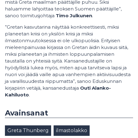
mistä Greta maailman päättäjille puhuu. Siksi
haluamme lahjoittaa teoksen Suomen päättäjille”,
sanoo toimitusjohtaja
Timo Julkunen
.
”Gretan kasvutarina näyttää konkreettisesti, miksi
planeetan kriisi on yksilön kriisi ja miksi
ilmastonmuutoksessa ei ole ulkopuolisia. Erityisen
mieleenpainuvaa kirjassa on Gretan äidin kuvaus siitä,
miksi planeetan ja ihmisten loppuunpalamisen
taustalla on yhteisiä syitä. Kansanedustajille on
hyödyllistä lukea myös, miten apua tarvitseva lapsi ja
nuori voi jäädä vaille apua vanhempien aktiivisuudesta
ja varallisuudesta riippumatta”, sanoo Eduskunnan
kirjapiirin vetäjä, kansanedustaja
Outi Alanko-
Kahiluoto
.
Avainsanat
Greta Thunberg
ilmastolakko