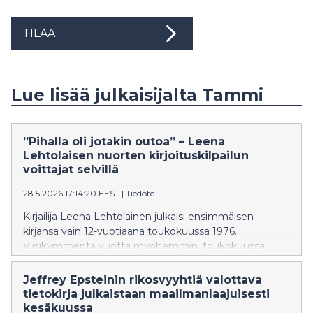
TILAA
Lue lisää julkaisijalta Tammi
”Pihalla oli jotakin outoa” – Leena
Lehtolaisen nuorten kirjoituskilpailun
voittajat selvillä
28.5.2026 17:14:20 EEST
|
Tiedote
Kirjailija Leena Lehtolainen julkaisi ensimmäisen
kirjansa vain 12-vuotiaana toukokuussa 1976.
Viisikymmentä vuotta myöhemmin, toukokuussa
2026, Tammi julkaisee Leena Lehtolaisen 42. teoksen,
nuortenromaanin Kissajumalan kevät. Se on
Jeffrey Epsteinin rikosvyyhtiä valottava
mukaelma Lehtolaisen esikoisteoksesta. Lehtolaisen
tietokirja julkaistaan maailmanlaajuisesti
huikeaa uraa juhlistettiin kustantaja Tammen
kesäkuussa