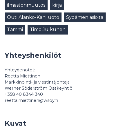
ilmastonmuutos
kirja
Outi Alanko-Kahiluoto
Sydämen asioita
Tammi
Timo Julkunen
Yhteyshenkilöt
Yhteydenotot:
Reetta Miettinen
Markkinointi- ja viestintäjohtaja
Werner Söderström Osakeyhtiö
+358 40 8344 340
reetta.miettinen@wsoy.fi
Kuvat