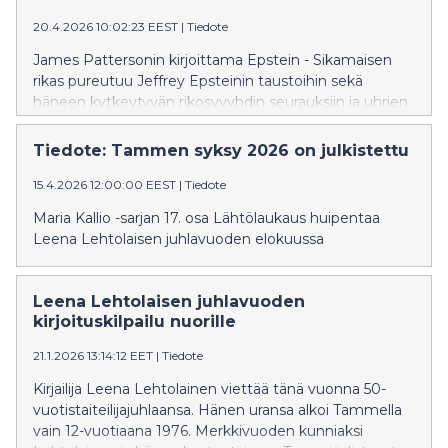
järjestämällä 12-13-vuotiaille nuorille suunnatulla
20.4.2026 10:02:23 EEST
|
Tiedote
kirjoituskilpailulla, jonka voittajat on nyt julkistettu.
James Pattersonin kirjoittama Epstein - Sikamaisen
rikas pureutuu Jeffrey Epsteinin taustoihin sekä
häneen kytkeytyvän rikosvyyhdin seurauksiin ja uhrien
kokemuksiin. Kirjan suomentaa Ilkka Rekiaro.
Tiedote: Tammen syksy 2026 on julkistettu
15.4.2026 12:00:00 EEST
|
Tiedote
Maria Kallio -sarjan 17. osa Lähtölaukaus huipentaa
Leena Lehtolaisen juhlavuoden elokuussa
Leena Lehtolaisen juhlavuoden
kirjoituskilpailu nuorille
21.1.2026 13:14:12 EET
|
Tiedote
Kirjailija Leena Lehtolainen viettää tänä vuonna 50-
vuotistaiteilijajuhlaansa. Hänen uransa alkoi Tammella
vain 12-vuotiaana 1976. Merkkivuoden kunniaksi