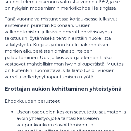
suunnittelema rakennus valmistui vuonna 1952, ja se
on nykyisin modernismin merkkikohde Helsingissä.
Tänä vuonna valmistuneessa korjauksessa julkisivut
eristeineen purettiin kokonaan. Uusien
valkobetonisten julkisivuelementtien värisävyn ja
tekstuurin löytämiseksi tehtiin erittäin huolellista
selvitystyötä. Korjaustyöhön kuului rakennuksen
monien alkuperäisten ominaispiirteiden
palauttaminen. Uusi julkisivuväri ja elementtijako
vastaavat mahdollisimman hyvin alkuperäistä. Muutos
on kuitenkin huomattava, sillä laatoitus oli vuosien
varrella kellertynyt rapautumisen myötä.
Erottajan aukion kehittäminen yhteistyönä
Ehdokkuuden perusteet:
Usean osapuolen kesken saavutettu saumaton ja
avoin yhteistyö, joka tähtäsi keskeisen
kaupunkiaukion elävöittämiseen ja