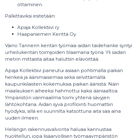
ottaminen.
Palkittaviksi esitetään:
Apaja Kollektiivi ry
Haapaniemen Kenttä Oy
Väino Tannerin kentän työmaa-aidan taidehanke syntyi
urheilukentän toimijoiden tilaamana työnä. Yli sadan
metrin mittaista aitaa haluttiin elävöittää.
Apaja Kollektiivi paneutui asiaan pohtimalla paikan
henkeä ja äänimaisemaa sekä selvittämällä
kaupunkilaisten kokemuksia paikan äänistä. Näin
maalauksen aiheeksi hahmottui kaksi ääniaaltoa.
Ympäristön värimaailma toimi yhtenä sävyjen
lähtökohtana. Aidan syvä profilointi huomattiin
hyödyksi, sillä eri suunnilta katsottuna aita saa aina
uuden ilmeen.
Helsingin rakennusvalvonta haluaa kannustaa
huolitellun, jopa lisäarvollisen työmaaympäristön