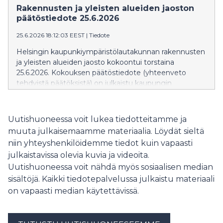
verkkosivuilla siihen asti kun kokouksen pöytäkirja
Rakennusten ja yleisten alueiden jaoston
julkaistaan. Pöytäkirja korvaa
päätöstiedote 25.6.2026
valmistuttuaan päätöstiedotteen. Rakennusten ja
25.6.2026 18:12:03 EEST
|
Tiedote
yleisten alueiden jaoston seuraava kokous on torstaina
20.8.2026.
Helsingin kaupunkiympäristölautakunnan rakennusten
ja yleisten alueiden jaosto kokoontui torstaina
25.6.2026. Kokouksen päätöstiedote (yhteenveto
tehdyistä päätöksistä) on julkaistu kaupungin
verkkosivuilla: Päätöstiedote » Päätöstiedote näkyy
verkkosivuilla siihen asti kun kokouksen pöytäkirja
julkaistaan. Pöytäkirja korvaa
Uutishuoneessa voit lukea tiedotteitamme ja
valmistuttuaan päätöstiedotteen. Rakennusten ja
muuta julkaisemaamme materiaalia. Löydät sieltä
yleisten alueiden jaoston seuraava kokous on
niin yhteyshenkilöidemme tiedot kuin vapaasti
perjantaina 3.7.2026.
julkaistavissa olevia kuvia ja videoita.
Uutishuoneessa voit nähdä myös sosiaalisen median
sisältöjä. Kaikki tiedotepalvelussa julkaistu materiaali
on vapaasti median käytettävissä.