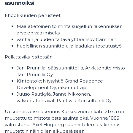
asunnoiksi
Ehdokkuuden perusteet:
Määrätietoinen toiminta suojellun rakennuksen
arvojen vaalimiseksi
vanhan ja uuden taitava yhteensovittaminen
huolellinen suunnittelu ja laadukas toteutustyö.
Palkittaviksi esitetään:
Jani Prunnila, pääsuunnittelija, Arkkitehtitoimisto
Jani Prunnila Oy
Kiinteistökehitysyhtiö Grand Residence
Development Oy, rakennuttaja
Juuso Rautkylä, Janne Nikkonen,
valvontatehtävät, Rautkylä Konsultointi Oy
Uusrenessanssirakennus Korkeavuorenkatu 21:ssä on
muutettu toimistotalosta asuintaloksi. Vuonna 1889
valmistunut Axel Högberg suunnittelema rakennus
muutettiin näin ollen alkuperäiseen