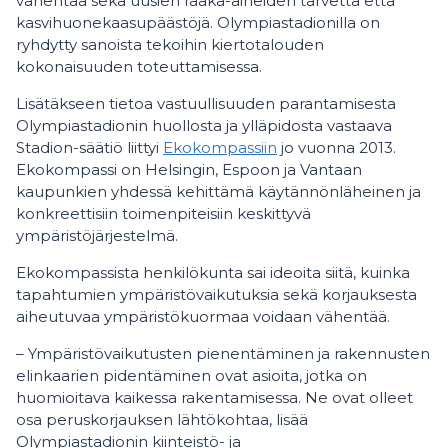
vähentää sekä uusien raaka-aineiden tarvetta että
kasvihuonekaasupäästöjä. Olympiastadionilla on
ryhdytty sanoista tekoihin kiertotalouden
kokonaisuuden toteuttamisessa.
Lisätäkseen tietoa vastuullisuuden parantamisesta
Olympiastadionin huollosta ja ylläpidosta vastaava
Stadion-säätiö liittyi
Ekokompassiin
jo vuonna 2013.
Ekokompassi on Helsingin, Espoon ja Vantaan
kaupunkien yhdessä kehittämä käytännönläheinen ja
konkreettisiin toimenpiteisiin keskittyvä
ympäristöjärjestelmä.
Ekokompassista henkilökunta sai ideoita siitä, kuinka
tapahtumien ympäristövaikutuksia sekä korjauksesta
aiheutuvaa ympäristökuormaa voidaan vähentää.
– Ympäristövaikutusten pienentäminen ja rakennusten
elinkaarien pidentäminen ovat asioita, jotka on
huomioitava kaikessa rakentamisessa. Ne ovat olleet
osa peruskorjauksen lähtökohtaa, lisää
Olympiastadionin kiinteistö- ja