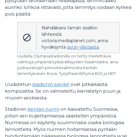
pystytään seuraamaan reaaliajassa, lämmittääkö
aurinko lohkoa riittävästi, jotta lämmitys voidaan kytkeä
pois päältä.
Nähdäksesi tämän sisällön
lähteestä
victoria.mediaplanet.com, anna
hyväksyntä
sivun yläosasta
.
Uudella Olympiastadionilla on tehty merkittäviä
valintoja ympäristöystävällisyyden lisäämiseksi, aina
juoksuratojen pinnoitevalinnoista kentän
lämmitykseen. Kuva: Työyhteenliittymä K2S ja NRT
Uudistetun
stadionin penkit
ovat pitkäikäistä
komposiittia. Se on valmistettu kierrätetyn puun ja
muovin seoksesta.
Stadionin
kentän nurmi
on kasvatettu Suomessa,
jolloin sen kuljettamisessa säästettiin ympäristöä.
Nurmessa on käytetty suurimmaksi osaksi biologisia
lannoitteita. Myös nurmen hoitamisessa pyritään
hyödyntämään pääasiassa biologisia lannoitteita ja se