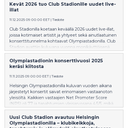
Kevät 2026 tuo Club Stadionille uudet live-
illat
11.12.2025 09:00:00 EET
|
Tiedote
Club Stadionilla koetaan keväällä 2026 uudet live-illat,
joissa kotimaiset artistit ja yhtyeet sekä ainutlaatuinen
konserttitunnelma kohtaavat Olympiastadionilla. Club
Stadion avattiin kuluvana vuonna monikäyttöisenä
tapahtumatilana, joka soveltuu konserteille,
seminaareille ja yksityistilaisuuksille.
Olympiastadionin konserttivuosi 2025
keräsi kiitosta
11.11.2025 09:00:00 EET
|
Tiedote
Helsingin Olympiastadionilla kuluvan vuoden aikana
järjestetyt konsertit saivat erinomaisen vastaanoton
yleisöltä. Kaikkien vastaajien Net Promoter Score
(NPS) oli 77 ja tapahtumien yleisarvosana 4,5/5, mikä
kuvastaa erittäin korkeaa kävijätyytyväisyyttä.
Uusi Club Stadion avautuu Helsingin
Olympiastadionilla – klubikeikkoja,