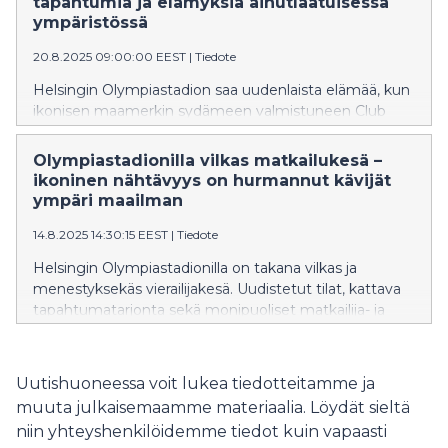
tapahtumia ja elämyksiä ainutlaatuisessa
ympäristössä
20.8.2025 09:00:00 EEST
|
Tiedote
Helsingin Olympiastadion saa uudenlaista elämää, kun
ikonisen maamerkin sydämeen valmistuneen Club
Stadionin, musiikki- ja tapahtumaklubin, toiminta
käynnistyy. Syksyllä 2025 lavalle nousee monipuolinen
Olympiastadionilla vilkas matkailukesä –
kattaus kotimaisia artisteja.
ikoninen nähtävyys on hurmannut kävijät
ympäri maailman
14.8.2025 14:30:15 EEST
|
Tiedote
Helsingin Olympiastadionilla on takana vilkas ja
menestyksekäs vierailijakesä. Uudistetut tilat, kattava
tapahtumatarjonta sekä monipuoliset matkailija- ja
vierailijapalvelut houkuttelivat kesä–heinäkuussa
stadionille 200 000 kävijää.
Uutishuoneessa voit lukea tiedotteitamme ja
muuta julkaisemaamme materiaalia. Löydät sieltä
niin yhteyshenkilöidemme tiedot kuin vapaasti