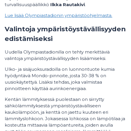
turvallisuuspäällikkö
Ilkka Rautakivi
.
Lue lisää Olympiastadionin ympäristöohjelmasta.
Valintoja ympäristöystävällisyyden
edistämiseksi
Uudella Olympiastadionilla on tehty merkittäviä
valintoja ympäristöystävällisyyden lisäämiseksi.
Ulko- ja sisäjuoksuradoilla on luonnontuote kumia
hyödyntävä Mondo-pinnoite, josta 30-38 % on
uusiokäytettyä. Lisäksi tehdas, joka valmistaa
pinnoitteen käyttää aurinkoenergiaa.
Kentän lämmityksessä puolestaan on siirrytty
sähkölämmityksestä ympäristöystävälliseen
kaukolämpöön, ja kenttä on jaettu kuuteen eri
lämmityslohkoon. Jokaisessa lohkossa on lämpötilaa ja
kosteutta mittaavia lämpöantureita, joiden avulla