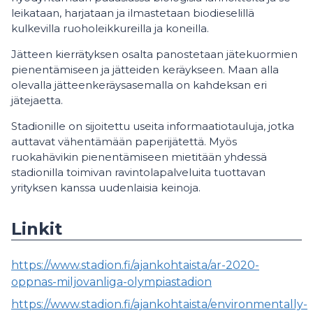
leikataan, harjataan ja ilmastetaan biodieselillä
kulkevilla ruoholeikkureilla ja koneilla.
Jätteen kierrätyksen osalta panostetaan jätekuormien
pienentämiseen ja jätteiden keräykseen. Maan alla
olevalla jätteenkeräysasemalla on kahdeksan eri
jätejaetta.
Stadionille on sijoitettu useita informaatiotauluja, jotka
auttavat vähentämään paperijätettä. Myös
ruokahävikin pienentämiseen mietitään yhdessä
stadionilla toimivan ravintolapalveluita tuottavan
yrityksen kanssa uudenlaisia keinoja.
Linkit
https://www.stadion.fi/ajankohtaista/ar-2020-
oppnas-miljovanliga-olympiastadion
https://www.stadion.fi/ajankohtaista/environmentally-