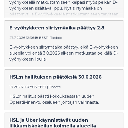
vyöhykkeellä matkustamiseen kelpasi myös pelkän D-
vyöhykkeen sisältävä lippu. Nyt siirtymäaika on
päättynyt, ja E-vyöhykkeellä matkustamiseen tarvitaan
E-vyöhykkeen sisältävä lippu.
E-vyöhykkeen siirtymäaika päättyy 2.8.
27.7.2026 12:36:18 EEST
|
Tiedote
E-vyöhykkeen siirtymäaika päättyy, eikä E-vyöhykkeen
alueella voi enää 3.8.2026 alkaen matkustaa pelkällä D-
vyöhykkeen lipulla.
HSL:n hallituksen päätöksiä 30.6.2026
1.7.2026 11:07:08 EEST
|
Tiedote
HSL:n hallitus päätti kokouksessaan uuden
Operatiivinen-tulosalueen johtajan valinnasta.
HSL ja Uber käynnistävät uuden
liikkumiskokeilun kolmella alueella