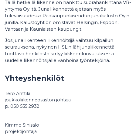
Tällä hetkellä liikenne on hankittu suorahankintana VR-
yhtymä Oy:ltä. Junaliikennettä ajetaan myös
tulevaisuudessa Pääkaupunkiseudun junakalusto Oy:n
junilla. Kalustoyhtiön omistavat Helsingin, Espoon,
Vantaan ja Kauniaisten kaupungit.
Jos junaliikenteen liikennöitsijä vaihtuu kilpailun
seurauksena, nykyinen HSL:n lähijunaliikennettä
tuottava henkilöstö siirtyy liikkeenluovutuksessa
uudelle liikennöitsijälle vanhoina työntekijöinä.
Yhteyshenkilöt
Tero Anttila
joukkoliikenneosaston johtaja
p. 050 555 2932
Kimmo Sinisalo
projektijohtaja