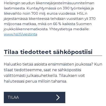
Helsingin seudun liikennejärjestelmäsuunnitelman
laatimisesta. Kuntayhtymässä on 390 työntekijää ja
liikevaihto noin 700 milj. euroa vuodessa. HSL:n
järjestämässä liikenteessä tehdään vuosittain yli 370
miljoonaa matkaa, mikä on 66 % kaikista Suomen
joukkoliikennematkoista. Yhteystietoja medialle:
www.hsl.fi/viestinta
Tilaa tiedotteet sähköpostiisi
Haluatko tietää asioista ensimmäisten joukossa? Kun
tilaat tiedotteemme, saat ne sähköpostiisi
välittömästi julkaisuhetkellä. Tilauksen voit
halutessasi perua milloin tahansa.
TILAA