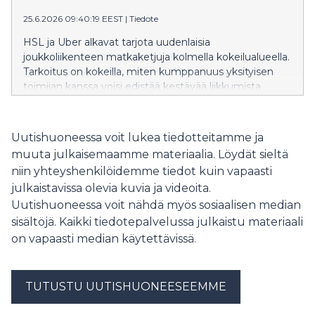
25.6.2026 09:40:19 EEST
|
Tiedote
HSL ja Uber alkavat tarjota uudenlaisia
joukkoliikenteen matkaketjuja kolmella kokeilualueella.
Tarkoitus on kokeilla, miten kumppanuus yksityisen
toimijan kanssa voisi edistää kestävää liikkumista
Helsingin seudulla.
Uutishuoneessa voit lukea tiedotteitamme ja
muuta julkaisemaamme materiaalia. Löydät sieltä
niin yhteyshenkilöidemme tiedot kuin vapaasti
julkaistavissa olevia kuvia ja videoita.
Uutishuoneessa voit nähdä myös sosiaalisen median
sisältöjä. Kaikki tiedotepalvelussa julkaistu materiaali
on vapaasti median käytettävissä.
TUTUSTU UUTISHUONEESEEMME