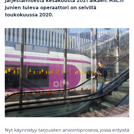
järjestämisestä kesäkuusta 2021 alkaen. HSL:n
junien tuleva operaattori on selvillä
toukokuussa 2020.
Nyt käynnistyy tarjousten arviointiprosessi, jossa erityistä