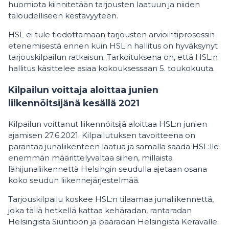
huomiota kiinnitetään tarjousten laatuun ja niiden
taloudelliseen kestävyyteen.
HSL ei tule tiedottamaan tarjousten arviointiprosessin
etenemisestä ennen kuin HSL:n hallitus on hyväksynyt
tarjouskilpailun ratkaisun. Tarkoituksena on, että HSL:n
hallitus käsittelee asiaa kokouksessaan 5. toukokuuta.
Kilpailun voittaja aloittaa junien
liikennöitsijänä kesällä 2021
Kilpailun voittanut liikennöitsijä aloittaa HSL:n junien
ajamisen 27.6.2021. Kilpailutuksen tavoitteena on
parantaa junaliikenteen laatua ja samalla saada HSL:lle
enemmän määrittelyvaltaa siihen, millaista
lähijunaliikennettä Helsingin seudulla ajetaan osana
koko seudun liikennejärjestelmää.
Tarjouskilpailu koskee HSL:n tilaamaa junaliikennettä,
joka tällä hetkellä kattaa kehäradan, rantaradan
Helsingistä Siuntioon ja pääradan Helsingistä Keravalle.