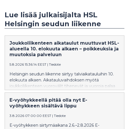
Lue lisää julkaisijalta HSL
Helsingin seudun liikenne
Joukkoliikenteen aikataulut muuttuvat HSL-
alueella 10. elokuuta alkaen – poikkeuksia ja
muutoksia palveluun
5.8.2026 15:36:14 EEST
|
Tiedote
Helsingin seudun liikenne siirtyy talviaikatauluihin 10.
elokuuta alkaen. Aikatauluvaihdoksen myötä
joukkoliikenteen vuorovälit tihenevät ja vuoroja palaa
kesätauolta. Syksyn aikana on muutoksia juna-, ratikka-
ja bussiliikenteessä.
E-vyöhykkeellä pitää olla nyt E-
vyöhykkeen sisältävä lippu
3.8.2026 07:00:00 EEST
|
Tiedote
E-vyöhykkeen siirtymäaikana 2.6.–2.8.2026 E-