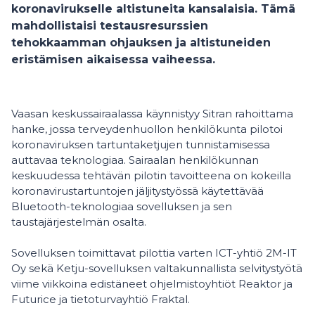
koronavirukselle altistuneita kansalaisia. Tämä
mahdollistaisi testausresurssien
tehokkaamman ohjauksen ja altistuneiden
eristämisen aikaisessa vaiheessa.
Vaasan keskussairaalassa käynnistyy Sitran rahoittama
hanke, jossa terveydenhuollon henkilökunta pilotoi
koronaviruksen tartuntaketjujen tunnistamisessa
auttavaa teknologiaa. Sairaalan henkilökunnan
keskuudessa tehtävän pilotin tavoitteena on kokeilla
koronavirustartuntojen jäljitystyössä käytettävää
Bluetooth-teknologiaa sovelluksen ja sen
taustajärjestelmän osalta.
Sovelluksen toimittavat pilottia varten ICT-yhtiö 2M-IT
Oy sekä Ketju-sovelluksen valtakunnallista selvitystyötä
viime viikkoina edistäneet ohjelmistoyhtiöt Reaktor ja
Futurice ja tietoturvayhtiö Fraktal.