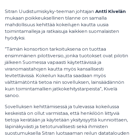
Sitran Uudistumiskyky-teeman johtajan
Antti Kivelän
mukaan poikkeuksellinen tilanne on samalla
mahdollisuus kehittää kokeilujen kautta uusia
toimintamalleja ja ratkaisuja kaikkien suomalaisten
hyödyksi.
”Tämän konsortion tarkoituksena on tuottaa
ensimmäinen pilottiversio, jonka tuotokset ovat pilotin
jälkeen Suomessa vapaasti käytettävissä ja
viranomaistahojen kautta myös kansallisesti
levitettävissä. Kokeilun kautta saadaan myös
välttämätöntä tietoa niin sovelluksen, lainsäädännön
kuin toimintamallien jatkokehitystarpeista”, Kivelä
sanoo.
Sovelluksen kehittämisessä ja tulevassa kokeilussa
keskeistä on ollut varmistaa, että henkilöön liittyviä
tietoja kerätään ja käytetään yksityisyyttä kunnioittaen,
läpinäkyvästi ja tietoturvallisesti sekä ihmisten
suostumuksella Sitran luotsaaman reilun datatalouden