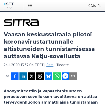
KIRJAUDU
Vaasan keskussairaala pilotoi
koronavirustartunnalle
altistuneiden tunnistamisessa
auttavaa Ketju-sovellusta
24.4.2020 13:37:04 EEST
|
Sitra
|
Tiedote
Jaa
Anonymiteettiin ja vapaaehtoisuuteen
perustuvan sovelluksen tavoitteena on auttaa
terveydenhuollon ammattilaisia tunnistamaan