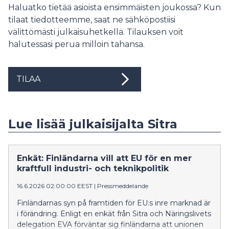
Haluatko tietää asioista ensimmäisten joukossa? Kun
tilaat tiedotteemme, saat ne sähköpostiisi
välittömästi julkaisuhetkellä. Tilauksen voit
halutessasi perua milloin tahansa.
TILAA
Lue lisää julkaisijalta Sitra
Enkät: Finländarna vill att EU för en mer
kraftfull industri- och teknikpolitik
16.6.2026 02:00:00 EEST
|
Pressmeddelande
Finländarnas syn på framtiden för EU:s inre marknad är
i förändring. Enligt en enkät från Sitra och Näringslivets
delegation EVA förväntar sig finländarna att unionen