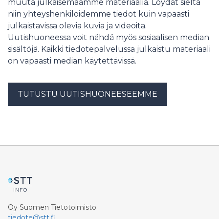
muuta julkaisemaamme materiaalia. Löydät sieltä
niin yhteyshenkilöidemme tiedot kuin vapaasti
julkaistavissa olevia kuvia ja videoita.
Uutishuoneessa voit nähdä myös sosiaalisen median
sisältöjä. Kaikki tiedotepalvelussa julkaistu materiaali
on vapaasti median käytettävissä.
TUTUSTU UUTISHUONEESEEMME
Oy Suomen Tietotoimisto
tiedote@stt.fi