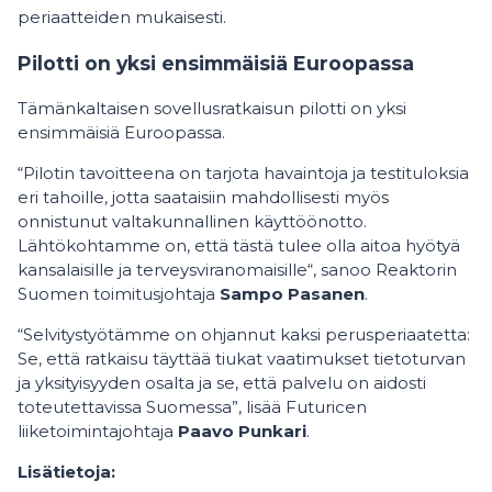
periaatteiden mukaisesti.
Pilotti on yksi ensimmäisiä Euroopassa
Tämänkaltaisen sovellusratkaisun pilotti on yksi
ensimmäisiä Euroopassa.
“Pilotin tavoitteena on tarjota havaintoja ja testituloksia
eri tahoille, jotta saataisiin mahdollisesti myös
onnistunut valtakunnallinen käyttöönotto.
Lähtökohtamme on, että tästä tulee olla aitoa hyötyä
kansalaisille ja terveysviranomaisille“, sanoo Reaktorin
Suomen toimitusjohtaja
Sampo Pasanen
.
“Selvitystyötämme on ohjannut kaksi perusperiaatetta:
Se, että ratkaisu täyttää tiukat vaatimukset tietoturvan
ja yksityisyyden osalta ja se, että palvelu on aidosti
toteutettavissa Suomessa”, lisää Futuricen
liiketoimintajohtaja
Paavo Punkari
.
Lisätietoja: