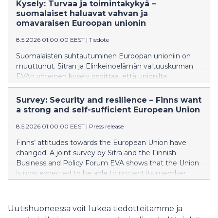
medlemsländer, minska skadliga beroenden och agera
Kysely: Turvaa ja toimintakykyä –
i en turbulent världspolitisk situation.
suomalaiset haluavat vahvan ja
omavaraisen Euroopan unionin
8.5.2026 01:00:00 EEST
|
Tiedote
Suomalaisten suhtautuminen Euroopan unioniin on
muuttunut. Sitran ja Elinkeinoelämän valtuuskunnan
EVAn yhteinen kysely osoittaa, että unionilta
odotetaan kykyä suojata jäsenmaitaan, vähentää
haitallisia riippuvuuksia ja toimia maailmanpolitiikan
Survey: Security and resilience – Finns want
myllerryksessä.
a strong and self-sufficient European Union
8.5.2026 01:00:00 EEST
|
Press release
Finns’ attitudes towards the European Union have
changed. A joint survey by Sitra and the Finnish
Business and Policy Forum EVA shows that the Union
is now expected to be able to protect its member
states, reduce harmful dependencies and act
effectively in a turbulent global political environment.
Uutishuoneessa voit lukea tiedotteitamme ja