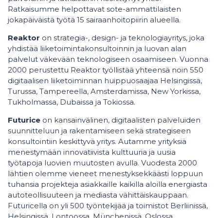
Ratkaisumme helpottavat sote-ammattilaisten
jokapäiväistä työtä 15 sairaanhoitopiirin alueella.
Reaktor
on strategia-, design- ja teknologiayritys, joka
yhdistää liiketoimintakonsultoinnin ja luovan alan
palvelut väkevään teknologiseen osaamiseen. Vuonna
2000 perustettu Reaktor työllistää yhteensä noin 550
digitaalisen liiketoiminnan huippuosaajaa Helsingissä,
Turussa, Tampereella, Amsterdamissa, New Yorkissa,
Tukholmassa, Dubaissa ja Tokiossa.
Futurice
on kansainvälinen, digitaalisten palveluiden
suunnitteluun ja rakentamiseen sekä strategiseen
konsultointiin keskittyvä yritys. Autamme yrityksiä
menestymään innovatiivista kulttuuria ja uusia
työtapoja luovien muutosten avulla. Vuodesta 2000
lähtien olemme vieneet menestyksekkäästi loppuun
tuhansia projekteja asiakkaille kaikilla aloilla energiasta
autoteollisuuteen ja mediasta vähittäiskauppaan.
Futuricella on yli 500 työntekijää ja toimistot Berliinissä,
Helsingissä, Lontoossa, Münchenissä, Oslossa,