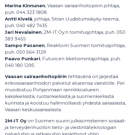
Marina Kinnunen
, Vaasan sairaanhoitopiirin johtaja,
puh. 044 323 1808
Antti Kivelä
, johtaja, Sitran Uudistumiskyky-teema,
puh. 040 482 7435
Jari Nevalainen
, 2M-IT Oy:n toimitusjohtaja, puh. 050
383 9455
Sampo Pasanen
, Reaktorin Suomen toimitusjohtaja,
puh. 050 564 3129
Paavo Punkari
, Futuricen liiketoimintajohtaja, puh.
040 180 1295
Vaasan sairaanhoitopiirin
tehtävänä on järjestää
erikoissairaanhoidon palvelut alueensa väestölle. Piiri
muodostuu Pohjanmaan rannikkoalueen
kaksikielisistä, ruotsinkielisistä ja suomenkielisistä
kunnista ja koostuu hallinnollisesti yhdestä sairaalasta,
Vaasan keskussairaalasta.
2M-IT Oy
on Suomen suurin julkisomisteinen sosiaali-
ja terveydenhuollon tieto- ja viestintäteknologian
palveluihin ja ratkaisuihin keskittynyt yhtiö.