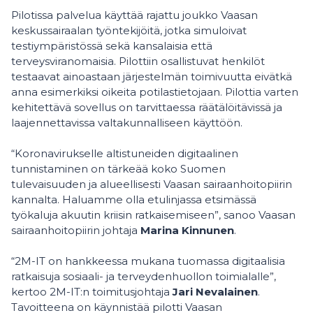
Pilotissa palvelua käyttää rajattu joukko Vaasan
keskussairaalan työntekijöitä, jotka simuloivat
testiympäristössä sekä kansalaisia että
terveysviranomaisia. Pilottiin osallistuvat henkilöt
testaavat ainoastaan järjestelmän toimivuutta eivätkä
anna esimerkiksi oikeita potilastietojaan. Pilottia varten
kehitettävä sovellus on tarvittaessa räätälöitävissä ja
laajennettavissa valtakunnalliseen käyttöön.
“Koronavirukselle altistuneiden digitaalinen
tunnistaminen on tärkeää koko Suomen
tulevaisuuden ja alueellisesti Vaasan sairaanhoitopiirin
kannalta. Haluamme olla etulinjassa etsimässä
työkaluja akuutin kriisin ratkaisemiseen”, sanoo Vaasan
sairaanhoitopiirin johtaja
Marina Kinnunen
.
“2M-IT on hankkeessa mukana tuomassa digitaalisia
ratkaisuja sosiaali- ja terveydenhuollon toimialalle”,
kertoo 2M-IT:n toimitusjohtaja
Jari Nevalainen
.
Tavoitteena on käynnistää pilotti Vaasan