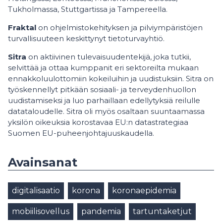
Tukholmassa, Stuttgartissa ja Tampereella.
Fraktal
on ohjelmistokehityksen ja pilviympäristöjen
turvallisuuteen keskittynyt tietoturvayhtiö.
Sitra
on aktiivinen tulevaisuudentekijä, joka tutkii,
selvittää ja ottaa kumppanit eri sektoreilta mukaan
ennakkoluulottomiin kokeiluihin ja uudistuksiin. Sitra on
työskennellyt pitkään sosiaali- ja terveydenhuollon
uudistamiseksi ja luo parhaillaan edellytyksiä reilulle
datataloudelle. Sitra oli myös osaltaan suuntaamassa
yksilön oikeuksia korostavaa EU:n datastrategiaa
Suomen EU-puheenjohtajuuskaudella.
Avainsanat
digitalisaatio
korona
koronaepidemia
mobiilisovellus
pandemia
tartuntaketjut