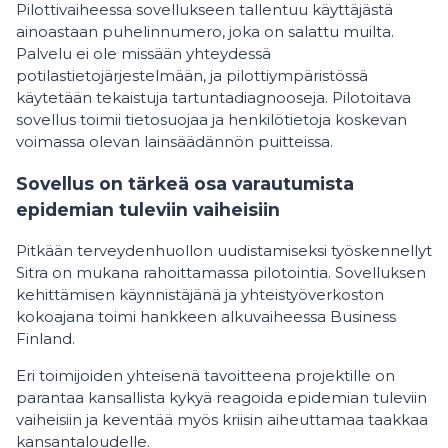
Pilottivaiheessa sovellukseen tallentuu käyttäjästä
ainoastaan puhelinnumero, joka on salattu muilta.
Palvelu ei ole missään yhteydessä
potilastietojärjestelmään, ja pilottiympäristössä
käytetään tekaistuja tartuntadiagnooseja. Pilotoitava
sovellus toimii tietosuojaa ja henkilötietoja koskevan
voimassa olevan lainsäädännön puitteissa.
Sovellus on tärkeä osa varautumista
epidemian tuleviin vaiheisiin
Pitkään terveydenhuollon uudistamiseksi työskennellyt
Sitra on mukana rahoittamassa pilotointia. Sovelluksen
kehittämisen käynnistäjänä ja yhteistyöverkoston
kokoajana toimi hankkeen alkuvaiheessa Business
Finland.
Eri toimijoiden yhteisenä tavoitteena projektille on
parantaa kansallista kykyä reagoida epidemian tuleviin
vaiheisiin ja keventää myös kriisin aiheuttamaa taakkaa
kansantaloudelle.