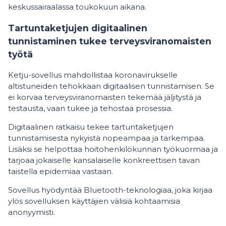
keskussairaalassa toukokuun aikana.
Tartuntaketjujen digitaalinen
tunnistaminen tukee terveysviranomaisten
työtä
Ketju-sovellus mahdollistaa koronavirukselle
altistuneiden tehokkaan digitaalisen tunnistamisen. Se
ei korvaa terveysviranomaisten tekemää jäljitystä ja
testausta, vaan tukee ja tehostaa prosessia.
Digitaalinen ratkaisu tekee tartuntaketjujen
tunnistamisesta nykyistä nopeampaa ja tarkempaa.
Lisäksi se helpottaa hoitohenkilökunnan työkuormaa ja
tarjoaa jokaiselle kansalaiselle konkreettisen tavan
taistella epidemiaa vastaan.
Sovellus hyödyntää Bluetooth-teknologiaa, joka kirjaa
ylös sovelluksen käyttäjien välisiä kohtaamisia
anonyymisti.