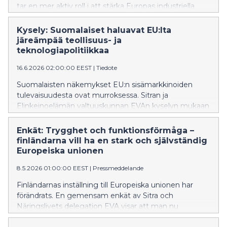
tar en mer aktiv roll i att stärka Europas industriella
grund, teknologiska konkurrenskraft och
försörjningsberedskap. Man är också beredd att betala
Kysely: Suomalaiset haluavat EU:lta
för ökad självförsörjning, så länge konkurrensen inom
järeämpää teollisuus- ja
EU är rättvis.
teknologiapolitiikkaa
16.6.2026 02:00:00 EEST
|
Tiedote
Suomalaisten näkemykset EU:n sisämarkkinoiden
tulevaisuudesta ovat murroksessa. Sitran ja
Elinkeinoelämän valtuuskunnan EVAn kyselyn mukaan
suomalaiset odottavat unionilta aiempaa
aktiivisempaa roolia Euroopan teollisen perustan,
Enkät: Trygghet och funktionsförmåga –
teknologisen kilpailukyvyn ja huoltovarmuuden
finländarna vill ha en stark och självständig
vahvistamisessa. Omavaraisuudesta ollaan myös
Europeiska unionen
valmiita maksamaan, kunhan kilpailu EU:n sisällä on
8.5.2026 01:00:00 EEST
|
Pressmeddelande
reilua.
Finländarnas inställning till Europeiska unionen har
förändrats. En gemensam enkät av Sitra och
Näringslivets delegation EVA visar att man nu
förväntar sig att unionen kan skydda sina