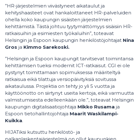
”HR-järjestelmien viivästyneet aikataulut ja
kehityshaasteet ovat hankaloittaneet HR-palveluiden
ohella koko kaupungin sisäisten järjestelmien
kehittämistä. Tästä johtuu tyytymättömyys sisäisiin HR-
ratkaisuihin ja esimiesten työkaluihin”, toteavat
Helsingin ja Espoon kaupungin henkilöstöjohtajat
Nina
Gros
ja
Kimmo Sarekoski.
”Helsingin ja Espoon kaupungit tarvitsevat toimintansa
kehittämisen tueksi modernit ICT-ratkaisut. CGI ei ole
pystynyt toimittamaan sopimuksessa määriteltyä
ratkaisua eikä tilattuja versiopäivityksiä sovitussa
aikataulussa. Projektia on tehty jo yli 5 vuotta ja
käyttöönotto on siirtynyt useita kertoja, eikä varmuutta
valmistumisesta edelleenkään ole.”, toteavat Helsingin
kaupungin digitalisaatiojohtaja
Mikko Rusama
ja
Espoon tietohallintojohtaja
Maarit Waskilampi-
Kuikka
.
HIJATiksi kutsuttu henkilöstö- ja
palkanlaskentajärjestelmä on ollut kaupunkien