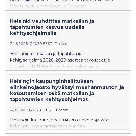
Works -sarja on hyväksytty Unescon
maailmanperintöluetteloon. Yhteensä 13 kohteesta
viisi sijaitsee Helsingissä. Finlandia-talon, Alvar Aallon
Helsinki vauhdittaa matkailun ja
kotitalon ja ateljeen, Kulttuuritalon sekä
tapahtumien kasvua uudella
Kansaneläkelaitoksen päätoimitalon
kehitysohjelmalla
maailmanperintöstatus vahvistaa Helsingin mainetta
24.6.2026 10:16:39 EEST
|
Tiedote
kiinnostavana muotoilu- ja arkkitehtuurikaupunkina.
Helsingin matkailun ja tapahtumien
kehitysohjelma 2026–2029 asettaa tavoitteet ja
toimet, joilla Helsinki kehittää matkailua ja
tapahtumallisuutta seuraavat vuodet. Tavoitteena on
vauhdittaa matkailun ja tapahtumien ympärivuotista
Helsingin kaupunginhallituksen
kasvua, kasvattaa Helsingin kansainvälistä
elinkeinojaosto hyväksyi maahanmuuton ja
houkuttelevuutta onnellisuuden teemoilla sekä
kotoutumisen sekä matkailun ja
varmistaa, että kaupunki on kasvua tukeva
tapahtumien kehitysohjelmat
yhteistyökumppani.
22.6.2026 18:06:58 EEST
|
Tiedote
Helsingin kaupunginhallituksen elinkeinojaosto
kokoontui maanantai-iltana vuoden
2026 viidenteen kokoukseensa. Kokouksessa