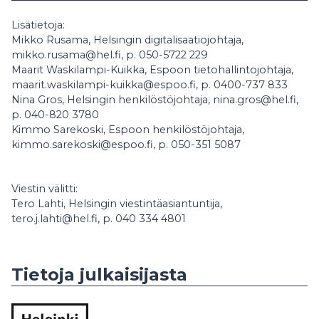
Lisätietoja:
Mikko Rusama, Helsingin digitalisaatiojohtaja,
mikko.rusama@hel.fi, p. 050-5722 229
Maarit Waskilampi-Kuikka, Espoon tietohallintojohtaja,
maarit.waskilampi-kuikka@espoo.fi, p. 0400-737 833
Nina Gros, Helsingin henkilöstöjohtaja, nina.gros@hel.fi,
p. 040-820 3780
Kimmo Sarekoski, Espoon henkilöstöjohtaja,
kimmo.sarekoski@espoo.fi, p. 050-351 5087
Viestin välitti:
Tero Lahti, Helsingin viestintäasiantuntija,
tero.j.lahti@hel.fi, p. 040 334 4801
Tietoja julkaisijasta