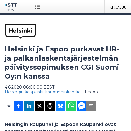
KIRJAUDU
Helsinki ja Espoo purkavat HR-
ja palkanlaskentajärjestelmän
päivityssopimuksen CGI Suomi
Oy:n kanssa
4.6.2020 08:00:00 EEST
|
Helsingin kaupunki, kaupunginkanslia
|
Tiedote
Jaa
Helsingin kaupunki ja Espoon kaupunki ovat