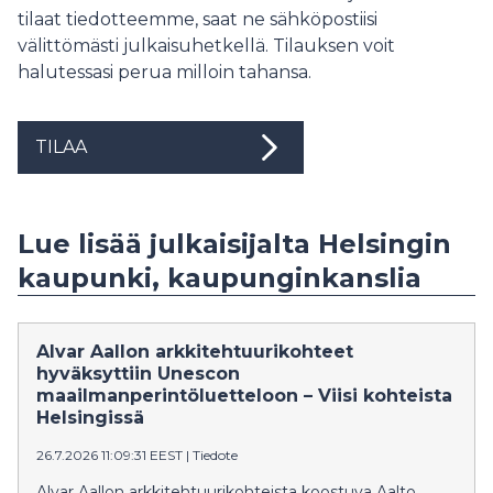
tilaat tiedotteemme, saat ne sähköpostiisi
välittömästi julkaisuhetkellä. Tilauksen voit
halutessasi perua milloin tahansa.
TILAA
Lue lisää julkaisijalta Helsingin
kaupunki, kaupunginkanslia
Alvar Aallon arkkitehtuurikohteet
hyväksyttiin Unescon
maailmanperintöluetteloon – Viisi kohteista
Helsingissä
26.7.2026 11:09:31 EEST
|
Tiedote
Alvar Aallon arkkitehtuurikohteista koostuva Aalto