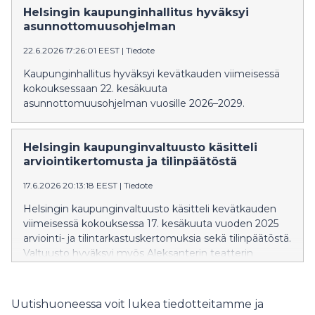
elinkeinojaosto käsitteli maahanmuuton ja
Helsingin kaupunginhallitus hyväksyi
kotoutumisen kehitysohjelmaa ja matkailun ja
asunnottomuusohjelman
tapahtumien kehitysohjelmaa.
22.6.2026 17:26:01 EEST
|
Tiedote
Kaupunginhallitus hyväksyi kevätkauden viimeisessä
kokouksessaan 22. kesäkuuta
asunnottomuusohjelman vuosille 2026–2029.
Helsingin kaupunginvaltuusto käsitteli
arviointikertomusta ja tilinpäätöstä
17.6.2026 20:13:18 EEST
|
Tiedote
Helsingin kaupunginvaltuusto käsitteli kevätkauden
viimeisessä kokouksessa 17. kesäkuuta vuoden 2025
arviointi- ja tilintarkastuskertomuksia sekä tilinpäätöstä.
Valtuusto hyväksyi myös Aleksanterin teatterin
asemakaavan muutoksen.
Uutishuoneessa voit lukea tiedotteitamme ja