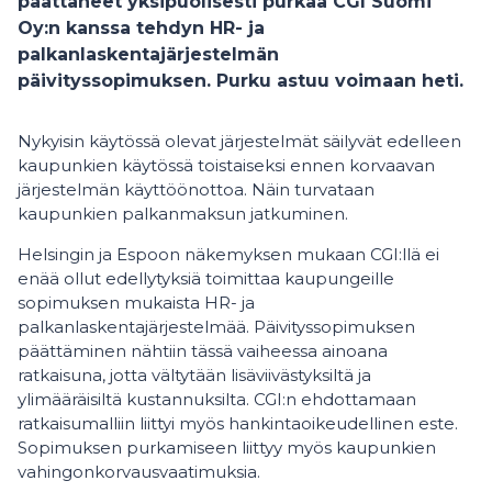
päättäneet yksipuolisesti purkaa CGI Suomi
Oy:n kanssa tehdyn HR- ja
palkanlaskentajärjestelmän
päivityssopimuksen. Purku astuu voimaan heti.
Nykyisin käytössä olevat järjestelmät säilyvät edelleen
kaupunkien käytössä toistaiseksi ennen korvaavan
järjestelmän käyttöönottoa. Näin turvataan
kaupunkien palkanmaksun jatkuminen.
Helsingin ja Espoon näkemyksen mukaan CGI:llä ei
enää ollut edellytyksiä toimittaa kaupungeille
sopimuksen mukaista HR- ja
palkanlaskentajärjestelmää. Päivityssopimuksen
päättäminen nähtiin tässä vaiheessa ainoana
ratkaisuna, jotta vältytään lisäviivästyksiltä ja
ylimääräisiltä kustannuksilta. CGI:n ehdottamaan
ratkaisumalliin liittyi myös hankintaoikeudellinen este.
Sopimuksen purkamiseen liittyy myös kaupunkien
vahingonkorvausvaatimuksia.