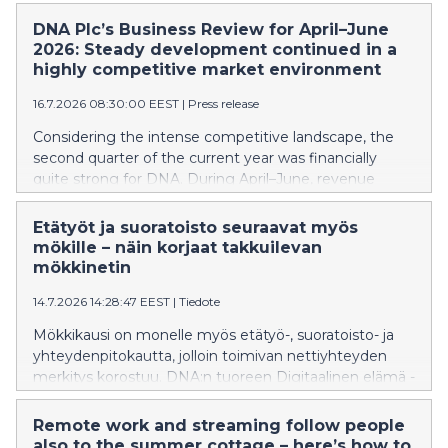
vuodentakaiseen ajanjaksoon verrattuna. Käyttökate
kasvoi, erityisesti kun vertailussa huomioidaan DNA:n
DNA Plc’s Business Review for April–June
IoT-liiketoiminnan siirto toiseen Telenorin
2026: Steady development continued in a
konserniyhtiöön kuluvan vuoden alussa. Kiinteiden
highly competitive market environment
laajakaistaliittymien ja matkaviestinverkon liittymien
16.7.2026 08:30:00 EEST
|
Press release
määrät kasvoivat, mutta niiden keskilaskutus hieman
laski.
Considering the intense competitive landscape, the
second quarter of the current year was financially
quite strong for DNA. During April–June, revenue
remained nearly at the same level as in the
corresponding period last year. EBITDA increased,
Etätyöt ja suoratoisto seuraavat myös
particularly when taking into account the transfer of
mökille – näin korjaat takkuilevan
DNA’s IoT business to another Telenor Group
mökkinetin
company at the beginning of the year. The number of
14.7.2026 14:28:47 EEST
|
Tiedote
fixed broadband and mobile network subscriptions
increased, while their average revenue per user
Mökkikausi on monelle myös etätyö-, suoratoisto- ja
declined slightly.
yhteydenpitokautta, jolloin toimivan nettiyhteyden
merkitys korostuu. DNA:n tuoreen Digitaalinen elämä -
tutkimuksen mukaan 21 % suomalaisista on
kohdannut haasteita nettiyhteytensä kanssa. Vaikka
Remote work and streaming follow people
ongelmia esiintyy yleisimmin kodin
also to the summer cottage – here’s how to