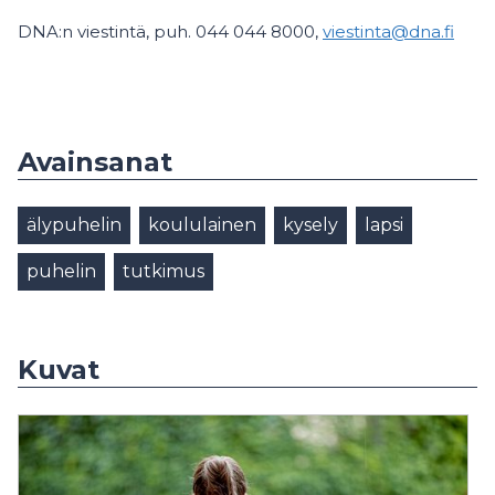
DNA:n viestintä, puh. 044 044 8000,
viestinta@dna.fi
Avainsanat
älypuhelin
koululainen
kysely
lapsi
puhelin
tutkimus
Kuvat