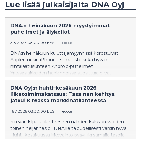
Lue lisää julkaisijalta DNA Oyj
DNA:n heinäkuun 2026 myydyimmät
puhelimet ja älykellot
3.8.2026 08:00:00 EEST
|
Tiedote
DNA:n heinäkuun kuluttajamyynnissä korostuivat
Applen uusin iPhone 17 -mallisto sekä hyvän
hintalaatusuhteen Android-puhelimet.
Yritysasiakkaiden hankinnoissa suosittuja olivat
edelleen premium-luokan älypuhelimet. Älykellojen
puolella lasten kellopuhelimet jatkoivat vahvaa
DNA Oyj:n huhti–kesäkuun 2026
kasvuaan, ja ZTE K2 nousi myydyimmäksi laitteeksi jo
liiketoimintakatsaus: Tasainen kehitys
neljättä kuukautta peräkkäin
jatkui kireässä markkinatilanteessa
16.7.2026 08:30:00 EEST
|
Tiedote
Kireään kilpailutilanteeseen nähden kuluvan vuoden
toinen neljännes oli DNA:lle taloudellisesti varsin hyvä.
Huhti–kesäkuussa liikevaihto pysyi liki samalla tasolla