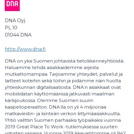
DNA Oyj
PL 10
01044
DNA
http://www.dna.fi
DNA on yksi Suomen johtavista tietoliikenneyhtiöistä.
Haluamme tehdä asiakkaidemme arjesta
mutkattomampaa. Tarjoamme yhteydet, palvelut ja
laitteet koteihin sekä töihin ja pidämme näin huolta
yhteiskunnan digitalisaatiosta. DNA:n asiakkaat ovat
mobiilidatan käyttömäärissä jatkuvasti maailman
kärkijoukossa. Olemme Suomen suurin
kaapelioperaattori. DNA:lla on yli 4 miljoonaa
matkaviestin- ja kiinteän verkon liittymäasiakkuutta.
Yhtiö valittiin Suomen parhaaksi työpaikaksi vuonna
2019 Great Place To Work -tutkimuksessa suurten
yritysten sarjassa. Vuonna 2019 liikevaihtomme oli 942