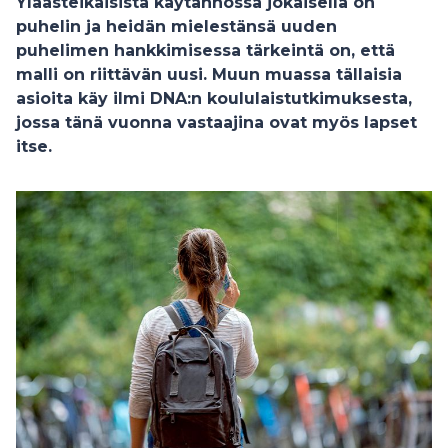
Yläasteikäisistä käytännössä jokaisella on
puhelin ja heidän mielestänsä uuden
puhelimen hankkimisessa tärkeintä on, että
malli on riittävän uusi. Muun muassa tällaisia
asioita käy ilmi DNA:n koululaistutkimuksesta,
jossa tänä vuonna vastaajina ovat myös lapset
itse.