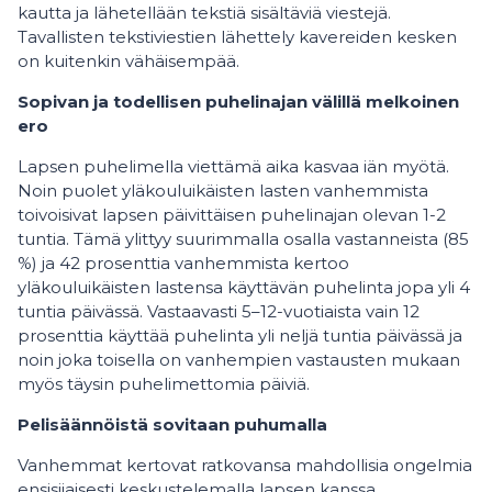
kautta ja lähetellään tekstiä sisältäviä viestejä.
Tavallisten tekstiviestien lähettely kavereiden kesken
on kuitenkin vähäisempää.
Sopivan ja todellisen puhelinajan välillä melkoinen
ero
Lapsen puhelimella viettämä aika kasvaa iän myötä.
Noin puolet yläkouluikäisten lasten vanhemmista
toivoisivat lapsen päivittäisen puhelinajan olevan 1-2
tuntia. Tämä ylittyy suurimmalla osalla vastanneista (85
%) ja 42 prosenttia vanhemmista kertoo
yläkouluikäisten lastensa käyttävän puhelinta jopa yli 4
tuntia päivässä. Vastaavasti 5–12-vuotiaista vain 12
prosenttia käyttää puhelinta yli neljä tuntia päivässä ja
noin joka toisella on vanhempien vastausten mukaan
myös täysin puhelimettomia päiviä.
Pelisäännöistä sovitaan puhumalla
Vanhemmat kertovat ratkovansa mahdollisia ongelmia
ensisijaisesti keskustelemalla lapsen kanssa.