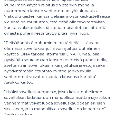
Puhelimen käytön rajoitus on etenkin monella
nuoremman lapsen vanhemman työkalupakissa.
Yläkouluikäisten kanssa pelisäännöistä keskusteltaessa
yleisintä on muistuttaa, että pitää olla tavoitettavissa,
kun taas alakouluikäisiä lapsia muistutetaan siitä, että
omasta puhelimesta täytyy pitää hyvä huoli.
”Pelisäännöistä puhuminen on tärkeää. Lisäksi on
olemassa sovelluksia, joilla voi rajoittaa puhelimen
käyttöä. DNA tarjoaa liittymiinsä DNA Turvaa, jolla
pystytään seuraamaan lapsen tekemisiä puhelimella,
asettamaan sovelluksiin aikarajoituksia ja estoja sekä
hyödyntämään etsintätoimintoa, jonka avulla
vanhemmat voivat paikantaa lapsensa kartalta”,
Aavikko kertoo.
”Lisäksi sovelluskauppoihin, joista kaikki puhelimen
sovellukset ladataan, on mahdollista asettaa rajoituksia.
Vanhemmat voivat luoda sovelluskauppaan erillisen
salasanan, joka mahdollistaa sovellusten lataamisen”,
Aavikko jatkaa.