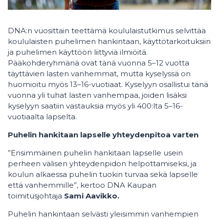
DNA:n vuosittain teettämä koululaistutkimus selvittää
koululaisten puhelimen hankintaan, käyttötarkoituksiin
ja puhelimen käyttöön liittyviä ilmiöitä.
Pääkohderyhmänä ovat tänä vuonna 5–12 vuotta
täyttävien lasten vanhemmat, mutta kyselyssä on
huomioitu myös 13–16-vuotiaat. Kyselyyn osallistui tänä
vuonna yli tuhat lasten vanhempaa, joiden lisäksi
kyselyyn saatiin vastauksia myös yli 400:lta 5–16-
vuotiaalta lapselta.
Puhelin hankitaan lapselle yhteydenpitoa varten
”Ensimmäinen puhelin hankitaan lapselle usein
perheen välisen yhteydenpidon helpottamiseksi, ja
koulun alkaessa puhelin tuokin turvaa sekä lapselle
että vanhemmille”, kertoo DNA Kaupan
toimitusjohtaja
Sami Aavikko.
Puhelin hankintaan selvästi yleisimmin vanhempien