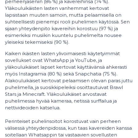
perheenjäseniin (86 %) ja kavereihinsa (74 %).
Yläkouluikäisten lasten vanhemmat kertovat
lapsistaan muuten samoin, mutta pelaamisella on
suhteellisesti pienempi rooli puhelimen käytössä. Sen
sijaan yhteydenpito kavereihin korostuu (97 %) ja
esimerkiksi musiikin kuuntelu puhelimelta nousee
yleiseksi tekemiseksi (90 %).
Kaiken ikäisten lasten ylivoimaisesti käytetyimmät
sovellukset ovat WhatsApp ja YouTube, ja
yläkouluikäiset lapset kertovat käyttävänsä ahkerasti
myös Instagramia (80 %) sekä Snapchatia (75 %).
Alakouluikäiset kertovat pelaamisen olevan paras juttu
puhelimella, ja suosikkipeleiksi osoittautuivat Brawl
Stars ja Minecraft. Yläkouluikäiset arvostavat
puhelimessa hyvää kameraa, netissä surffailua ja
nettivideoiden katselua.
Perinteiset puhelinsoitot korostuvat vain perheen
välisessä yhteydenpidossa, kun taas kavereiden kanssa
soitellaan Whatsappin tai vastaavien sovellusten