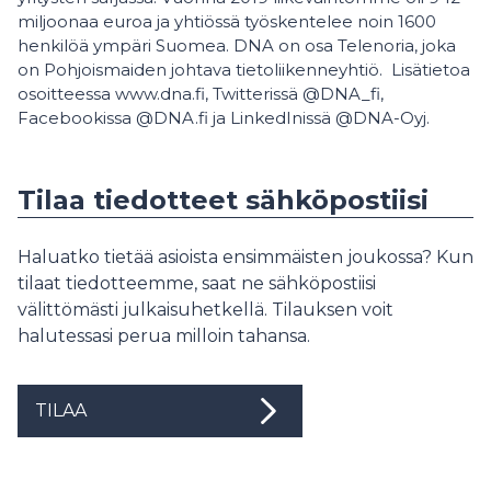
miljoonaa euroa ja yhtiössä työskentelee noin 1600
henkilöä ympäri Suomea. DNA on osa Telenoria, joka
on Pohjoismaiden johtava tietoliikenneyhtiö. Lisätietoa
osoitteessa www.dna.fi, Twitterissä @DNA_fi,
Facebookissa @DNA.fi ja LinkedInissä @DNA-Oyj.
Tilaa tiedotteet sähköpostiisi
Haluatko tietää asioista ensimmäisten joukossa? Kun
tilaat tiedotteemme, saat ne sähköpostiisi
välittömästi julkaisuhetkellä. Tilauksen voit
halutessasi perua milloin tahansa.
TILAA