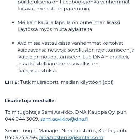
poikkeuksena on Facebook, jonka vanhemmat
taitavat mielestään paremmin.
Melkein kaikilla lapsilla on puhelimen lisäksi
käytössä myös muita älylaitteita
Avoimissa vastauksissa vanhemmat kertoivat
kaipaavansa neuvoja sovellusten rajoittamiseen ja
ikärajojen noudattamiseen. Lue DNA:n artikkeli,
jossa käsitellään some-sovellusten
ikärajasuosituksia
LIITE:
Tutkimusraportti median käyttöön (pdf)
Lisätietoja medialle:
Toimitusjohtaja Sami Aavikko, DNA Kauppa Oy, puh.
044 044 3069,
sami.aavikko@dna.fi
Senior Insight Manager Nina Frosterus, Kantar, puh.
040 524 5766,
nina.frosterus@kantar.com