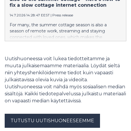
internetyhteyksissä, myös mökeillä yhteyden hitaus tai
fix a slow cottage internet connection
toimimattomuus aiheuttaa päänvaivaa osalle
14.7.2026 14:28:47 EEST
|
Press release
käyttäjistä. Moni ongelmista ratkeaa kuitenkin jo
yksinkertaisilla toimenpiteillä, joista helpoin on
For many, the summer cottage season is also a
modeemin uudelleenkäynnistys.
season of remote work, streaming and staying
connected with loved ones, which makes the
importance of a functioning internet connection all
the more pronounced. According to DNA’s latest
Digital Life survey, 21% of Finns have encountered
Uutishuoneessa voit lukea tiedotteitamme ja
challenges with their internet connection. Although
muuta julkaisemaamme materiaalia. Löydät sieltä
problems occur most commonly with home internet
niin yhteyshenkilöidemme tiedot kuin vapaasti
connections, slow or non-functioning connections at
julkaistavissa olevia kuvia ja videoita.
summer cottages also cause headaches for some
users. However, many of these problems can be
Uutishuoneessa voit nähdä myös sosiaalisen median
solved with simple measures, the easiest of which is
sisältöjä. Kaikki tiedotepalvelussa julkaistu materiaali
restarting the modem.
on vapaasti median käytettävissä.
TUTUSTU UUTISHUONEESEEMME