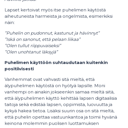
Lapset kertoivat myös itse puhelimen käytöstä
aiheutuneista harmeista ja ongelmista, esimerkiksi
näin:
”Puhelin on pudonnut, kastunut ja hävinnyt”
”Iskä on sanonut, että pelaan liikaa”
”Olen tullut riippuvaiseksi”
”Olen unohtanut läksyjä”
Puhelimen käyttöön suhtaudutaan kuitenkin
positiivisesti
Vanhemmat ovat vahvasti sitä mieltä, että
älypuhelimen käytöstä on hyötyä lapsille. Moni
vanhempi on ainakin jokseenkin samaa mieltä siitä,
että älypuhelimen käyttö kehittää lapsen digitaalisia
taitoja sekä edistää lapsen, oppimista, luovuutta ja
kykyä hakea tietoa. Lisäksi suurin osa on sitä mieltä,
että puhelin opettaa vastuunkantoa ja toimii hyvänä
keinona molemmin puolisen luottamuksen