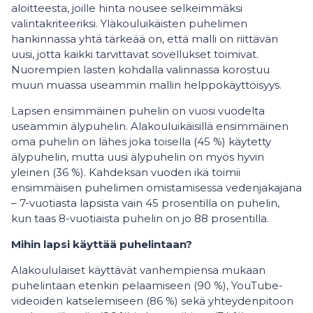
aloitteesta, joille hinta nousee selkeimmäksi
valintakriteeriksi. Yläkouluikäisten puhelimen
hankinnassa yhtä tärkeää on, että malli on riittävän
uusi, jotta kaikki tarvittavat sovellukset toimivat.
Nuorempien lasten kohdalla valinnassa korostuu
muun muassa useammin mallin helppokäyttöisyys.
Lapsen ensimmäinen puhelin on vuosi vuodelta
useammin älypuhelin. Alakouluikäisillä ensimmäinen
oma puhelin on lähes joka toisella (45 %) käytetty
älypuhelin, mutta uusi älypuhelin on myös hyvin
yleinen (36 %). Kahdeksan vuoden ikä toimii
ensimmäisen puhelimen omistamisessa vedenjakajana
– 7-vuotiasta lapsista vain 45 prosentilla on puhelin,
kun taas 8-vuotiaista puhelin on jo 88 prosentilla.
Mihin lapsi käyttää puhelintaan?
Alakoululaiset käyttävät vanhempiensa mukaan
puhelintaan etenkin pelaamiseen (90 %), YouTube-
videoiden katselemiseen (86 %) sekä yhteydenpitoon