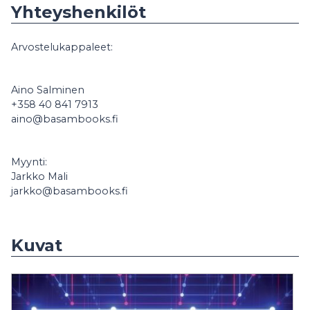
Yhteyshenkilöt
Arvostelukappaleet:
Aino Salminen
+358 40 841 7913
aino@basambooks.fi
Myynti:
Jarkko Mali
jarkko@basambooks.fi
Kuvat