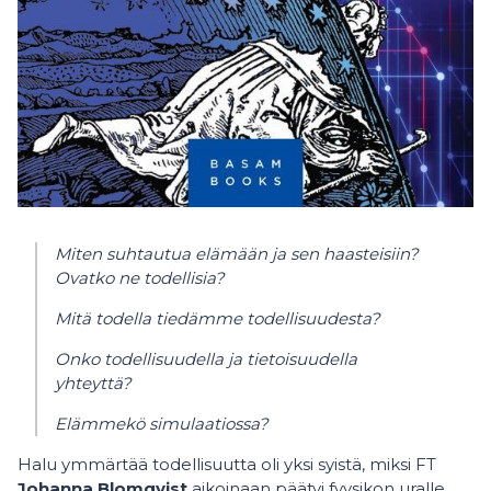
Miten suhtautua elämään ja sen haasteisiin?
Ovatko ne todellisia?
Mitä todella tiedämme todellisuudesta?
Onko todellisuudella ja tietoisuudella
yhteyttä?
Elämmekö simulaatiossa?
Halu ymmärtää todellisuutta oli yksi syistä, miksi FT
Johanna Blomqvist
aikoinaan päätyi fyy
sik
on uralle.