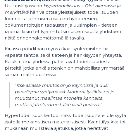
Uutuuskirjassaan
Hypertodellisuus – Olet olemassa ja
merkittävä
hän valottaa yleistajuisesti todellisuuden
luonnetta ja ihmisen osaa eri hypoteesien,
dokumentoitujen tapausten ja uusimpien – tieteen
rajamaillakin tehtyjen – tutkimusten kautta yhdistäen
näitä
ennenn
äkemätt
ö
mällä tavalla.
Kirjassa pohditaan my
ö
s aikaa, synkronisiteettia,
vapaata tahtoa, sekä tieteen ja henkisyyden yhteyttä.
Kaikki nämä yhdessä paljastavat todellisuudesta
piirteitä, jotka ehkä sittenkin on mahdollista ymmärtää
saman mallin puitteissa.
”
Itse asiassa muutos on jo käynnissä ja uusi
paradigma syntymässä. Moderni fysiikka on jo
muuttanut maailmaa monelta kannalta,
mutta ajattelumme tulee vielä perässä.”
Hypertodellisuus kertoo, miksi todellisuutta ei ole syytä
ajatella mekanistisen materialistisesti. Kvanttifysiikka toi
mukanaan mullistavia ajatuksia, jotka herättivät