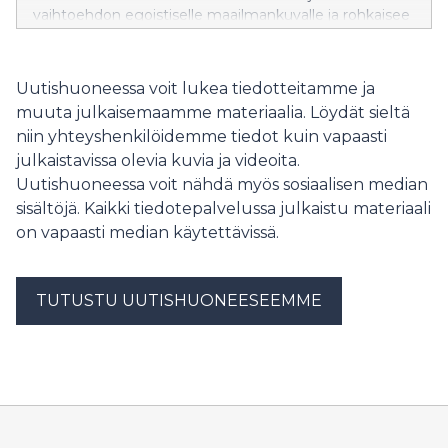
vaihtoehdon egoistiselle maailmankuvalle ja rohkaisee
oikeaan näkemiseen ja hyvään tekemiseen. Saatavilla
myös Peltolan itsensä lukemana äänikirjana.
Lisätietoja: anita@basambooks.fi.
Uutishuoneessa voit lukea tiedotteitamme ja
muuta julkaisemaamme materiaalia. Löydät sieltä
niin yhteyshenkilöidemme tiedot kuin vapaasti
julkaistavissa olevia kuvia ja videoita.
Uutishuoneessa voit nähdä myös sosiaalisen median
sisältöjä. Kaikki tiedotepalvelussa julkaistu materiaali
on vapaasti median käytettävissä.
TUTUSTU UUTISHUONEESEEMME