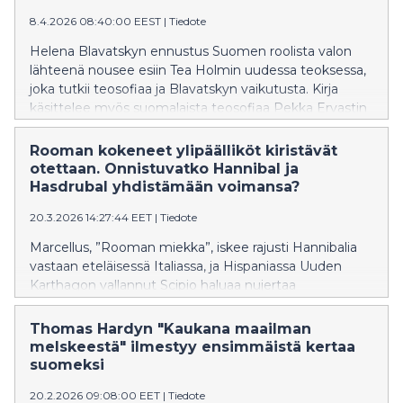
8.4.2026 08:40:00 EEST
|
Tiedote
Helena Blavatskyn ennustus Suomen roolista valon
lähteenä nousee esiin Tea Holmin uudessa teoksessa,
joka tutkii teosofiaa ja Blavatskyn vaikutusta. Kirja
käsittelee myös suomalaista teosofiaa Pekka Ervastin
kautta.
Rooman kokeneet ylipäälliköt kiristävät
otettaan. Onnistuvatko Hannibal ja
Hasdrubal yhdistämään voimansa?
20.3.2026 14:27:44 EET
|
Tiedote
Marcellus, ”Rooman miekka”, iskee rajusti Hannibalia
vastaan eteläisessä Italiassa, ja Hispaniassa Uuden
Karthagon vallannut Scipio haluaa nujertaa
Hasdrubalin. Sitten kohtalo puuttuu peliin: sen saavat
nähdä niin Marcellus kuin veljensä avuksi Italiaan
Thomas Hardyn "Kaukana maailman
rientänyt Hasdrubalkin.
melskeestä" ilmestyy ensimmäistä kertaa
suomeksi
20.2.2026 09:08:00 EET
|
Tiedote