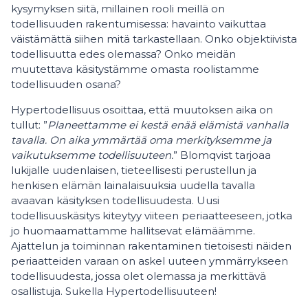
kysymyksen siitä, millainen rooli meillä on
todellisuuden rakentumisessa: havainto vaikuttaa
väistämättä siihen mitä tarkastellaan. Onko objektiivista
todellisuutta edes olemassa? Onko meidän
muutettava käsitystämme omasta roolistamme
todellisuuden osana?
Hypertodellisuus osoittaa, että muutoksen aika on
tullut: ”
Planeettamme ei kestä enää elämistä vanhalla
tavalla. On aika ymmärtää oma merkityksemme ja
vaikutuksemme todellisuuteen.
” Blomqvist tarjoaa
lukijalle uudenlaisen, tieteellisesti perustellun ja
henkisen elämän lainalaisuuksia uudella tavalla
avaavan käsityksen todellisuudesta. Uusi
todellisuuskäsitys kiteytyy viiteen periaatteeseen, jotka
jo huomaamattamme hallitsevat elämäämme.
Ajattelun ja toiminnan rakentaminen tietoisesti näiden
periaatteiden varaan on askel uuteen ymmärrykseen
todellisuudesta, jossa olet olemassa ja merkittävä
osallistuja. Sukella Hypertodellisuuteen!