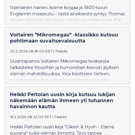
Itsenäinen nainen, kolme kosijaa ja 1800-luvun
Englannin maaseutu – tästä aineksesta syntyy Thomas
Hardyn klassikko Kaukana maailman melskeestä (Far
from the Madding Crowd, 1874), joka ilmestyy nyt
ensimmäistä kertaa suomeksi. Teoksen on
Voltairen "Mikromegas" -klassikko kutsuu
suomentanut Antti Immonen, ja mukana ovat myös
pohtimaan suvaitsevaisuutta
jälkisanat sekä selitysosio.. Arvostelukappaleet: Anita
20.2.2026 08:18:00 EET
|
Tiedote
Salo, anita@basambooks.fi.
Uusintapainos Voltairen Mikromegas-teoksesta
tarkastelee filosofisin ja humoristisin keinoin älyllisen
elämän mahdollisuuksia. Kirja käsittelee tieteen,
suvaitsevaisuuden ja itseironian teemoja, ja sen
ajankohtaisuus korostuu nykyajassa valistuksen
arvojen puolustamisen tarpeessa.
Heikki Peltolan uusin kirja kutsuu lukijan
näkemään elämän ihmeen yli tuhannen
havainnon kautta
16.2.2026 08:22:00 EET
|
Tiedote
Heikki Peltolan uusin kirja "Oikein & Hyvin - Elämä
suorana" tutkii elämän ihmettä. Teos tarjoaa