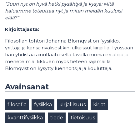
”Juuri nyt on hyvä hetki pysähtyä ja kysyä: Mitä
haluamme toteuttaa nyt ja miten meidän kuuluisi
elää?”
Kirjoittajasta:
Filosofian tohtori Johanna Blomqvist on fyysikko,
yrittäjä ja kansainvälisestikin julkaissut kirjailija. Ty
ö
ssään
hän yhdistää ainutlaatuisella tavalla monia eri aloja ja
menetelmiä, liikkuen my
ö
s tieteen rajamailla.
Blomqvist on kysytty luennoitsija ja kouluttaja.
Avainsanat
filosofia
fysiikka
kirjallisuus
kirjat
kvanttifysiikka
tiede
tietoisuus