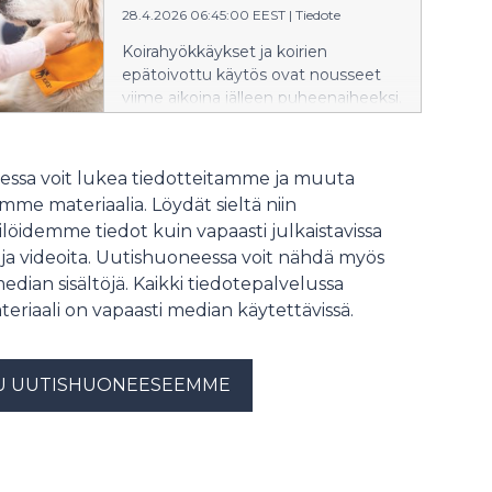
28.4.2026 06:45:00 EEST
|
Tiedote
Koirahyökkäykset ja koirien
epätoivottu käytös ovat nousseet
viime aikoina jälleen puheenaiheeksi.
Kennelliitto painottaa vastuullisuutta
kaikessa koiranpidossa.
ssa voit lukea tiedotteitamme ja muuta
me materiaalia. Löydät sieltä niin
löidemme tiedot kuin vapaasti julkaistavissa
 ja videoita. Uutishuoneessa voit nähdä myös
median sisältöjä. Kaikki tiedotepalvelussa
teriaali on vapaasti median käytettävissä.
U UUTISHUONEESEEMME