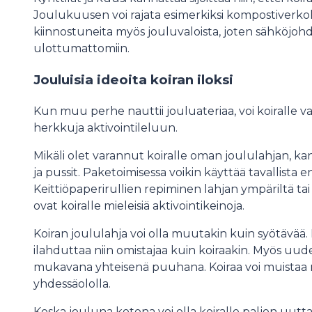
Joulukuusen voi rajata esimerkiksi kompostiverkoll
kiinnostuneita myös jouluvaloista, joten sähköjohd
ulottumattomiin.
Jouluisia ideoita koiran iloksi
Kun muu perhe nauttii jouluateriaa, voi koiralle va
herkkuja aktivointileluun.
Mikäli olet varannut koiralle oman joululahjan, kann
ja pussit. Paketoimisessa voikin käyttää tavallista
Keittiöpaperirullien repiminen lahjan ympäriltä ta
ovat koiralle mieleisiä aktivointikeinoja.
Koiran joululahja voi olla muutakin kuin syötävää.
ilahduttaa niin omistajaa kuin koiraakin. Myös uu
mukavana yhteisenä puuhana. Koiraa voi muistaa m
yhdessäololla.
Koska jouluna kotona voi olla koiralle paljon uutt