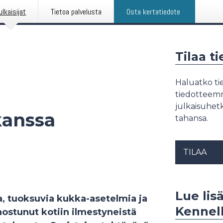
ulkaisijat
Tietoa palvelusta
Osta kertatiedote
Tilaa t
Haluatko tie
tiedotteemme
julkaisuhetk
kanssa
tahansa.
TILAA
Lue lis
a, tuoksuvia kukka-asetelmia ja
Kennell
innostunut kotiin ilmestyneistä