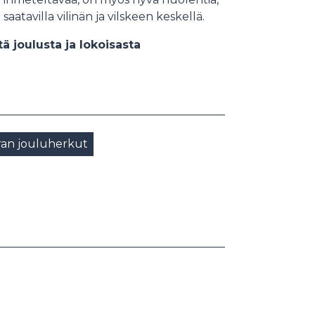
aatavilla vilinän ja vilskeen keskellä.
 joulusta ja lokoisasta
ran jouluherkut