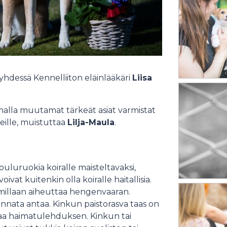
hdessä Kennelliiton eläinlääkäri
Liisa
malla muutamat tärkeät asiat varmistat
eille, muistuttaa
Lilja-Maula
.
uluruokia koiralle maisteltavaksi,
at kuitenkin olla koiralle haitallisia.
immillaan aiheuttaa hengenvaaran.
nnata antaa. Kinkun paistorasva taas on
uttaa haimatulehduksen. Kinkun tai