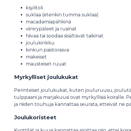
ksylitoli
suklaa (etenkin tumma suklaa)
macadamiapähkinä
viinirypäleet ja rusinat
hiivaa tai soodaa sisältävät taikinat
joulukinkku
kinkun paistorasva
makeiset
mausteiset ruuat
Myrkylliset joulukukat
Perinteiset joulukukat, kuten jouluruusu, joulutähti
tulppaani ja marjakuusi ovat myrkyllisiä koiralle. 
ja niiden touhuja kannattaa seurata, etteivät ne 
Joulukoristeet
Kynttilät ja kuusi kannattaa sijoittaa niin, ettei k