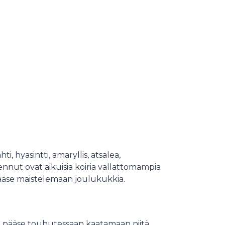
, hyasintti, amaryllis, atsalea,
Pennut ovat aikuisia koiria vallattomampia
pääse maistelemaan joulukukkia.
oira pääse touhutessaan kaatamaan niitä.