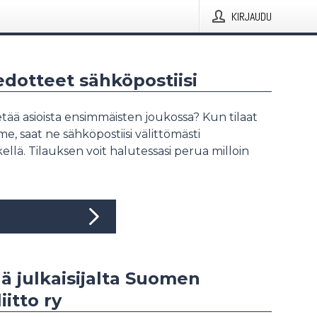
KIRJAUDU
iedotteet sähköpostiisi
tää asioista ensimmäisten joukossa? Kun tilaat
, saat ne sähköpostiisi välittömästi
ellä. Tilauksen voit halutessasi perua milloin
ää julkaisijalta Suomen
iitto ry