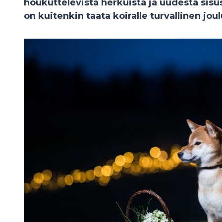
houkuttelevista herkuista ja uudesta sis
on kuitenkin taata koiralle turvallinen joul