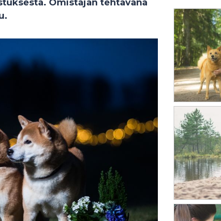
ustuksesta. Omistajan tehtävänä
u.