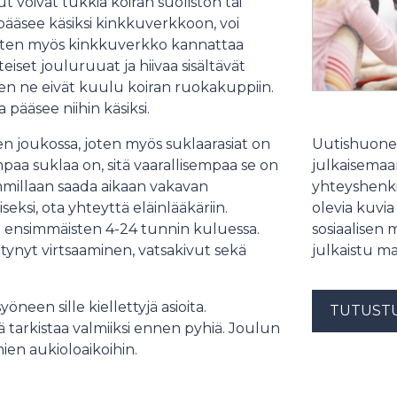
ut voivat tukkia koiran suoliston tai
 pääsee käsiksi kinkkuverkkoon, voi
joten myös kinkkuverkko kannattaa
eiset jouluruuat ja hiivaa sisältävät
joten ne eivät kuulu koiran ruokakuppiin.
a pääsee niihin käsiksi.
Uutishuonee
n joukossa, joten myös suklaarasiat on
julkaisemaam
aa suklaa on, sitä vaarallisempaa se on
yhteyshenki
mmillaan saada aikaan vakavan
olevia kuvia
eksi, ota yhteyttä eläinlääkäriin.
sosiaalisen 
 ensimmäisten 4-24 tunnin kuluessa.
julkaistu ma
tynyt virtsaaminen, vatsakivut sekä
neen sille kiellettyjä asioita.
TUTUST
 tarkistaa valmiiksi ennen pyhiä. Joulun
ien aukioloaikoihin.