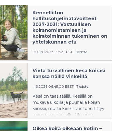
Kennelliiton
hallitusohjelmatavoitteet
2027-2031: Vastuullisen
koiranomistamisen ja
koiratoiminnan tukeminen on
yhteiskunnan etu
10.6.2026 09:15:52 EEST
|
Tiedote
Suomen Kennelliitto on julkaissut
hallitusohjelmatavoitteensa vuosille
Vietä turvallinen kesä koirasi
2027–2031. Niissä painotetaan
kanssa näillä vinkeillä
hyvinvoivien koirien roolia osana
hyvinvoivaa ja vastuullista
4.6.2026 06:45:00 EEST
|
Tiedote
yhteiskuntaa.
Kesä on taas täällä. Kesällä on
mukava ulkoilla ja puuhailla koiran
kanssa, mutta kesän viettoon liittyy
myös riskejä koiralle. Olemme
koostaneet muistilistan, jonka avulla
kesän vietto sujuu turvallisesti.
Oikea koira oikeaan kotiin –