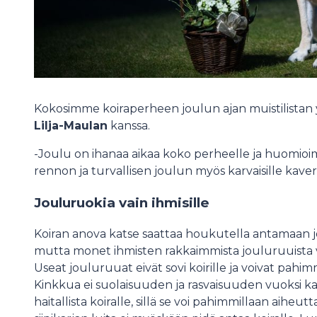
Kokosimme koiraperheen joulun ajan muistilistan y
Lilja-Maulan
kanssa.
-Joulu on ihanaa aikaa koko perheelle ja huomioi
rennon ja turvallisen joulun myös karvaisille kaver
Jouluruokia vain ihmisille
Koiran anova katse saattaa houkutella antamaan jo
mutta monet ihmisten rakkaimmista jouluruuista voiv
Useat jouluruuat eivät sovi koirille ja voivat pah
Kinkkua ei suolaisuuden ja rasvaisuuden vuoksi ka
haitallista koiralle, sillä se voi pahimmillaan aihe