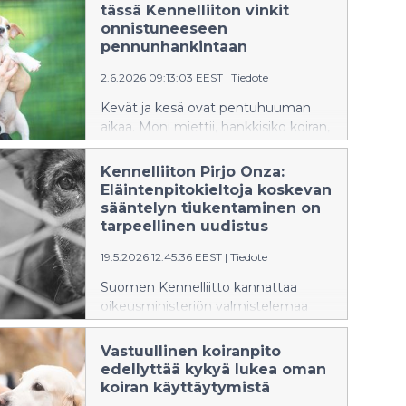
tässä Kennelliiton vinkit
onnistuneeseen
pennunhankintaan
2.6.2026 09:13:03 EEST
|
Tiedote
Kevät ja kesä ovat pentuhuuman
aikaa. Moni miettii, hankkisiko koiran,
ja jos, niin millaisen koiran ja mistä.
Kennelliiton verkkosivuille on koottu
Kennelliiton Pirjo Onza:
vinkit onnistuneeseen koiran
Eläintenpitokieltoja koskevan
hankintaan.
sääntelyn tiukentaminen on
tarpeellinen uudistus
19.5.2026 12:45:36 EEST
|
Tiedote
Suomen Kennelliitto kannattaa
oikeusministeriön valmistelemaa
säädösesitystä, jonka mukaan
eläintenpitokiellon rikkomista
Vastuullinen koiranpito
koskevia seuraamussäännöksiä
edellyttää kykyä lukea oman
tiukennetaan ja ne siirretään
koiran käyttäytymistä
rikoslakiin.