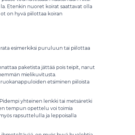
a. Etenkin nuoret koirat saattavat olla
ot on hyvä piilottaa koiran
rata esimerkiksi puruluun tai piilottaa
attaa paketista jättää pois teipit, narut
 enemmän mielikuvitusta.
i ruokanappuloiden etsiminen piiloista
 Pidempi yhteinen lenkki tai metsäretki
den tempun opettelu voi toimia
yös rapsuttelulla ja leppoisalla
a ihmeteltävää, on myös hyvä huolehtia,