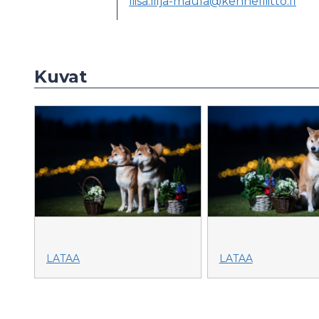
liisa.lilja-maula@kennelliitto.fi
Kuvat
LATAA
LATAA