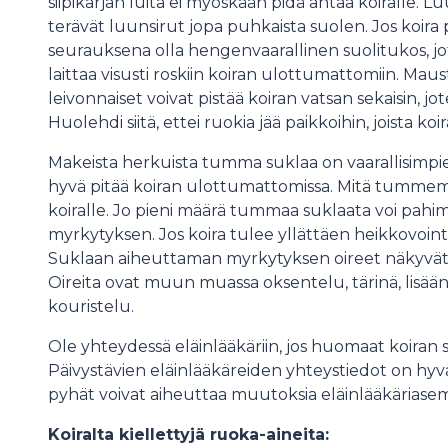
siipikarjan luita ei myöskään pidä antaa koiralle. Lu
terävät luunsirut jopa puhkaista suolen. Jos koira
seurauksena olla hengenvaarallinen suolitukos, 
laittaa visusti roskiin koiran ulottumattomiin. Maust
leivonnaiset voivat pistää koiran vatsan sekaisin, 
Huolehdi siitä, ettei ruokia jää paikkoihin, joista koir
Makeista herkuista tumma suklaa on vaarallisimpie
hyvä pitää koiran ulottumattomissa. Mitä tummemp
koiralle. Jo pieni määrä tummaa suklaata voi pahi
myrkytyksen. Jos koira tulee yllättäen heikkovointis
Suklaan aiheuttaman myrkytyksen oireet näkyvät
Oireita ovat muun muassa oksentelu, tärinä, lisään
kouristelu.
Ole yhteydessä eläinlääkäriin, jos huomaat koiran syö
Päivystävien eläinlääkäreiden yhteystiedot on hyvä
pyhät voivat aiheuttaa muutoksia eläinlääkäriasem
Koiralta kiellettyjä ruoka-aineita: