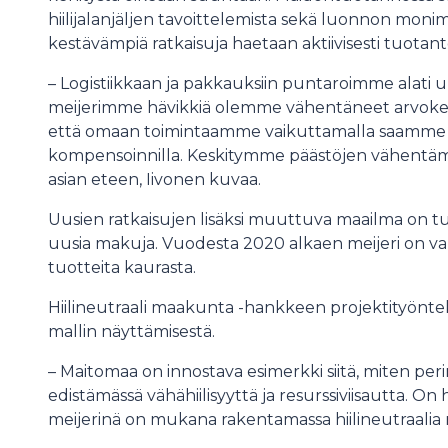
hiilijalanjäljen tavoittelemista sekä luonnon mon
kestävämpiä ratkaisuja haetaan aktiivisesti tuotanto
– Logistiikkaan ja pakkauksiin puntaroimme alati uu
meijerimme hävikkiä olemme vähentäneet arvoketj
että omaan toimintaamme vaikuttamalla saamme 
kompensoinnilla. Keskitymme päästöjen vähentämi
asian eteen, Iivonen kuvaa.
Uusien ratkaisujen lisäksi muuttuva maailma on 
uusia makuja. Vuodesta 2020 alkaen meijeri on val
tuotteita kaurasta.
Hiilineutraali maakunta -hankkeen projektityönte
mallin näyttämisestä.
– Maitomaa on innostava esimerkki siitä, miten peri
edistämässä vähähiilisyyttä ja resurssiviisautta. O
meijerinä on mukana rakentamassa hiilineutraal