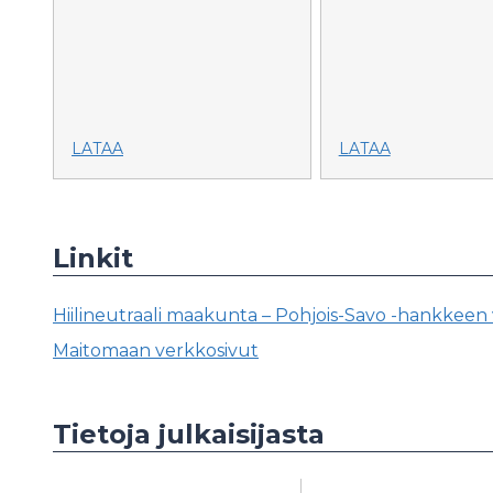
LATAA
LATAA
Linkit
Hiilineutraali maakunta – Pohjois-Savo -hankkeen
Maitomaan verkkosivut
Tietoja julkaisijasta