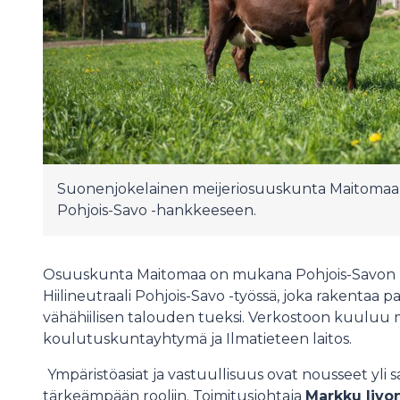
Suonenjokelainen meijeriosuuskunta Maitomaa os
Pohjois-Savo -hankkeeseen.
Osuuskunta Maitomaa on mukana Pohjois-Savon 
Hiilineutraali Pohjois-Savo -työssä, joka rakentaa p
vähähiilisen talouden tueksi. Verkostoon kuulu
koulutuskuntayhtymä ja Ilmatieteen laitos.
Ympäristöasiat ja vastuullisuus ovat nousseet yli 
tärkeämpään rooliin. Toimitusjohtaja
Markku Iivo