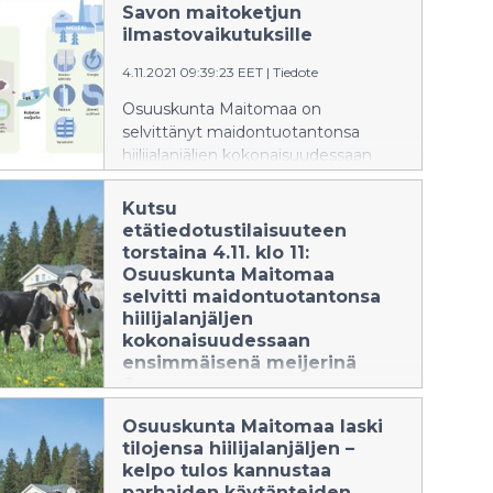
Kaikki reilu sata
Savon maitoketjun
suonenjokelaismeijerin tilaa kattanut
ilmastovaikutuksille
laskenta osoitti kivennäismaiden
4.11.2021 09:39:23 EET
|
Tiedote
ilmastohyödyt turvepeltoihin
verrattuna.
Osuuskunta Maitomaa on
selvittänyt maidontuotantonsa
hiilijalanjäljen kokonaisuudessaan
rehupellolta maitotölkkiin saakka
ensimmäisenä meijerinä Suomessa.
Kutsu
Kaikki reilu sata
etätiedotustilaisuuteen
suonenjokelaismeijerin tilaa kattanut
torstaina 4.11. klo 11:
laskenta osoitti kivennäismaiden
Osuuskunta Maitomaa
ilmastohyödyt turvepeltoihin
selvitti maidontuotantonsa
verrattuna.
hiilijalanjäljen
kokonaisuudessaan
ensimmäisenä meijerinä
Suomessa
29.10.2021 09:41:34 EEST
|
Kutsu
Osuuskunta Maitomaa laski
tilojensa hiilijalanjäljen –
Kaikki suonenjokelaismeijerin tilat
kelpo tulos kannustaa
kattaneessa selvityksessä laskettiin
parhaiden käytänteiden