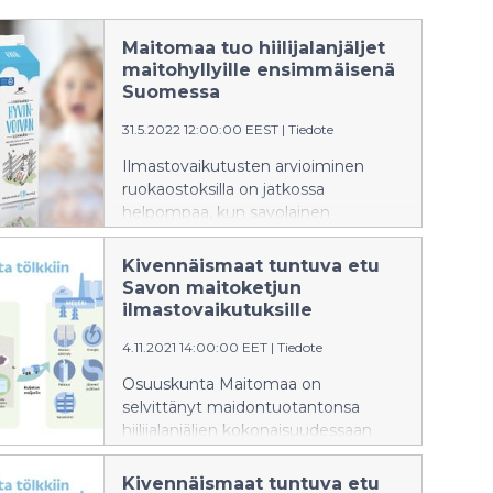
Maitomaa tuo hiilijalanjäljet
maitohyllyille ensimmäisenä
Suomessa
31.5.2022 12:00:00 EEST
|
Tiedote
Ilmastovaikutusten arvioiminen
ruokaostoksilla on jatkossa
helpompaa, kun savolainen
Maitomaa lisäsi maitotölkkiensä
kylkiin hiilijalanjälkimerkinnän.
Kivennäismaat tuntuva etu
Pakkausmuutoksellaan meijeri
Savon maitoketjun
haastaa myös muita toimijoita
ilmastovaikutuksille
päästöavoimuuteen.
4.11.2021 14:00:00 EET
|
Tiedote
Osuuskunta Maitomaa on
selvittänyt maidontuotantonsa
hiilijalanjäljen kokonaisuudessaan
rehupellolta maitotölkkiin saakka
ensimmäisenä meijerinä Suomessa.
Kivennäismaat tuntuva etu