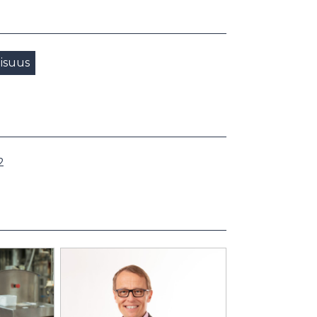
lisuus
2