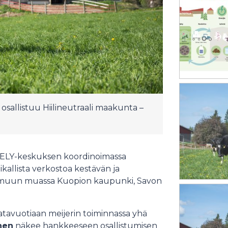
allistuu Hiilineutraali maakunta –
ELY-keskuksen koordinoimassa
aikallista verkostoa kestävän ja
u muun muassa Kuopion kaupunki, Savon
satavuotiaan meijerin toiminnassa yhä
nen
näkee hankkeeseen osallistumisen