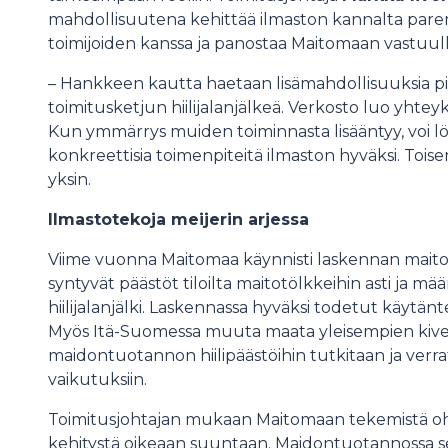
mahdollisuutena kehittää ilmaston kannalta pare
toimijoiden kanssa ja panostaa Maitomaan vastuul
– Hankkeen kautta haetaan lisämahdollisuuksia p
toimitusketjun hiilijalanjälkeä. Verkosto luo yhteyk
Kun ymmärrys muiden toiminnasta lisääntyy, voi lö
konkreettisia toimenpiteitä ilmaston hyväksi. Tois
yksin.
Ilmastotekoja meijerin arjessa
Viime vuonna Maitomaa käynnisti laskennan maitoket
syntyvät päästöt tiloilta maitotölkkeihin asti ja mää
hiilijalanjälki. Laskennassa hyväksi todetut käytänt
Myös Itä-Suomessa muuta maata yleisempien kive
maidontuotannon hiilipäästöihin tutkitaan ja verr
vaikutuksiin.
Toimitusjohtajan mukaan Maitomaan tekemistä ohj
kehitystä oikeaan suuntaan. Maidontuotannossa s