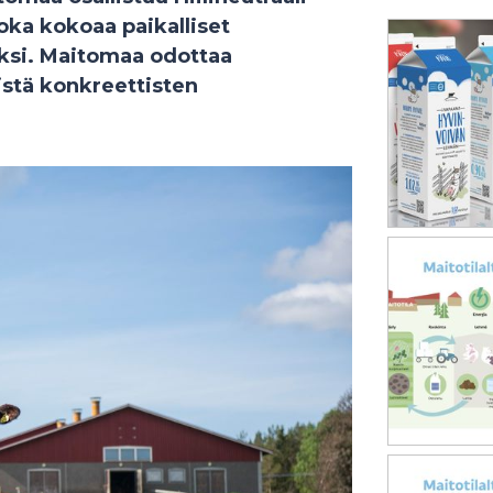
ka kokoaa paikalliset
äksi. Maitomaa odottaa
istä konkreettisten