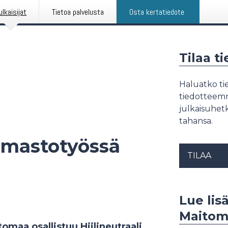
ulkaisijat
Tietoa palvelusta
Osta kertatiedote
Tilaa t
Haluatko tie
tiedotteemme
julkaisuhetk
tahansa.
ilmastotyössä
TILAA
Lue lis
Maitom
maa osallistuu Hiilineutraali