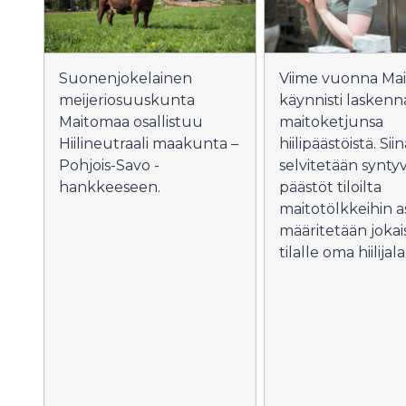
Viime vuonna Ma
Suonenjokelainen
käynnisti lasken
meijeriosuuskunta
maitoketjunsa
Maitomaa osallistuu
hiilipäästöistä. Siin
Hiilineutraali maakunta –
selvitetään synty
Pohjois-Savo -
päästöt tiloilta
hankkeeseen.
maitotölkkeihin as
määritetään jokai
tilalle oma hiilijala