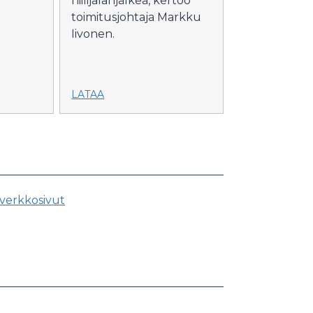
hiilijalanjälkeä, kertoo
toimitusjohtaja Markku
Iivonen.
LATAA
 verkkosivut