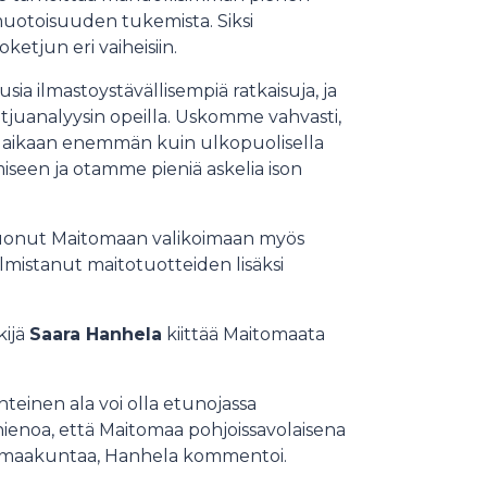
imuotoisuuden tukemista. Siksi
ketjun eri vaiheisiin.
sia ilmastoystävällisempiä ratkaisuja, ja
uanalyysin opeilla. Uskomme vahvasti,
aikaan enemmän kuin ulkopuolisella
seen ja otamme pieniä askelia ison
tuonut Maitomaan valikoimaan myös
mistanut maitotuotteiden lisäksi
kijä
Saara Hanhela
kiittää Maitomaata
nteinen ala voi olla etunojassa
n hienoa, että Maitomaa pohjoissavolaisena
ia maakuntaa, Hanhela kommentoi.