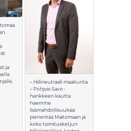
itomaa
nan
ä
vät
ti ja
selle
njälki.
– Hiilineutraali maakunta
– Pohjois-Savo -
hankkeen kautta
haemme
lisämahdollisuuksia
pienentää Maitomaan ja
koko toimitusketjun