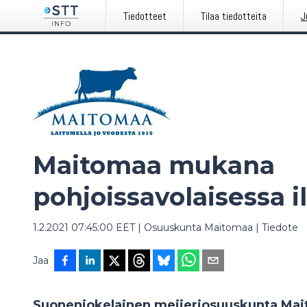
Tiedotteet
Tilaa tiedotteita
J
Maitomaa mukana
pohjoissavolaisessa 
1.2.2021 07:45:00 EET
|
Osuuskunta Maitomaa
|
Tiedote
Jaa
Suonenjokelainen meijeriosuuskunta Maito