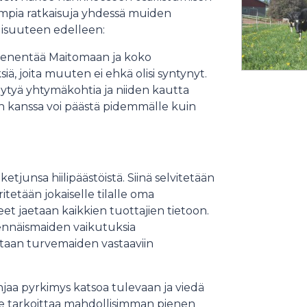
mpia ratkaisuja yhdessä muiden
lisuuteen edelleen:
ienentää Maitomaan ja koko
siä, joita muuten ei ehkä olisi syntynyt.
ytyä yhtymäkohtia ja niiden kautta
en kanssa voi päästä pidemmälle kuin
junsa hiilipäästöistä. Siinä selvitetään
ritetään jokaiselle tilalle oma
eet jaetaan kaikkien tuottajien tietoon.
nnäismaiden vaikutuksia
ataan turvemaiden vastaaviin
aa pyrkimys katsoa tulevaan ja viedä
e tarkoittaa mahdollisimman pienen