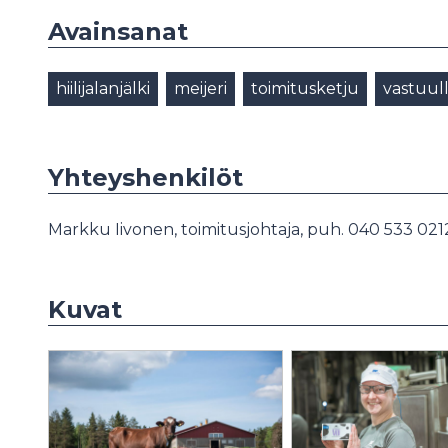
Avainsanat
hiilijalanjälki
meijeri
toimitusketju
vastuul
Yhteyshenkilöt
Markku Iivonen, toimitusjohtaja, puh. 040 533 021
Kuvat