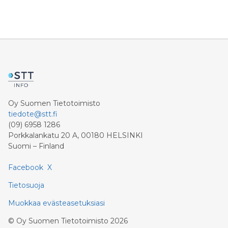
tarkoittaa sitä, että ETSI:n päätöksen myötä 5G-
broadcastingia voitaisiin käyttää täysiverisesti
television broadcasting-jakeluun.
Oy Suomen Tietotoimisto
tiedote@stt.fi
(09) 6958 1286
Porkkalankatu 20 A, 00180 HELSINKI
Suomi – Finland
Facebook
X
Tietosuoja
Muokkaa evästeasetuksiasi
©
Oy Suomen Tietotoimisto
2026