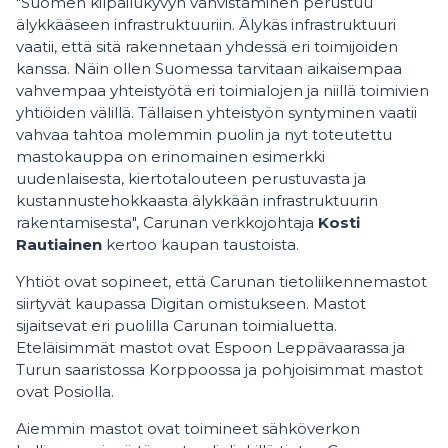
"Suomen kilpailukyvyn vahvistaminen perustuu
älykkääseen infrastruktuuriin. Älykäs infrastruktuuri
vaatii, että sitä rakennetaan yhdessä eri toimijoiden
kanssa. Näin ollen Suomessa tarvitaan aikaisempaa
vahvempaa yhteistyötä eri toimialojen ja niillä toimivien
yhtiöiden välillä. Tällaisen yhteistyön syntyminen vaatii
vahvaa tahtoa molemmin puolin ja nyt toteutettu
mastokauppa on erinomainen esimerkki
uudenlaisesta, kiertotalouteen perustuvasta ja
kustannustehokkaasta älykkään infrastruktuurin
rakentamisesta", Carunan verkkojohtaja
Kosti
Rautiainen
kertoo kaupan taustoista.
Yhtiöt ovat sopineet, että Carunan tietoliikennemastot
siirtyvät kaupassa Digitan omistukseen. Mastot
sijaitsevat eri puolilla Carunan toimialuetta.
Eteläisimmät mastot ovat Espoon Leppävaarassa ja
Turun saaristossa Korppoossa ja pohjoisimmat mastot
ovat Posiolla.
Aiemmin mastot ovat toimineet sähköverkon