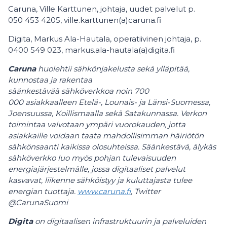
Caruna, Ville Karttunen, johtaja, uudet palvelut p.
050 453 4205, ville.karttunen(a)caruna.fi
Digita, Markus Ala-Hautala, operatiivinen johtaja, p.
0400 549 023, markus.ala-hautala(a)digita.fi
Caruna
huolehtii sähkönjakelusta sekä ylläpitää,
kunnostaa ja rakentaa
säänkestävää sähköverkkoa noin 700
000 asiakkaalleen Etelä-, Lounais- ja Länsi-Suomessa,
Joensuussa, Koillismaalla sekä Satakunnassa. Verkon
toimintaa valvotaan ympäri vuorokauden, jotta
asiakkaille voidaan taata mahdollisimman häiriötön
sähkönsaanti kaikissa olosuhteissa. Säänkestävä, älykäs
sähköverkko luo myös pohjan tulevaisuuden
energiajärjestelmälle, jossa digitaaliset palvelut
kasvavat, liikenne sähköistyy ja kuluttajasta tulee
energian tuottaja.
www.caruna.fi
, Twitter
@CarunaSuomi
Digita
on digitaalisen infrastruktuurin ja palveluiden