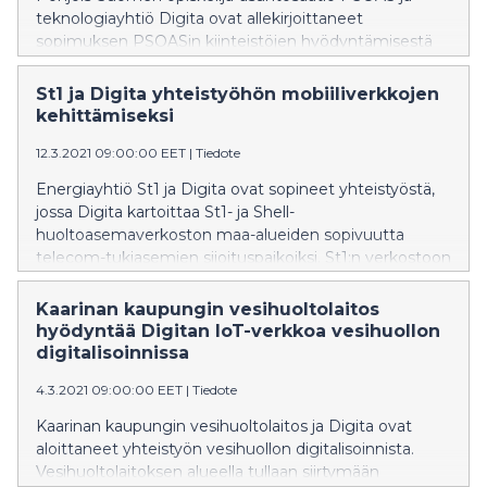
teknologiayhtiö Digita ovat allekirjoittaneet
sopimuksen PSOASin kiinteistöjen hyödyntämisestä
mobiilitukiasemien sijaintipaikkoina. PSOASilla on
Oulun alueella noin 100 rakennusta, joissa on 4000
St1 ja Digita yhteistyöhön mobiiliverkkojen
asuntoa alueen opiskelijoille.
kehittämiseksi
12.3.2021 09:00:00 EET
|
Tiedote
Energiayhtiö St1 ja Digita ovat sopineet yhteistyöstä,
jossa Digita kartoittaa St1- ja Shell-
huoltoasemaverkoston maa-alueiden sopivuutta
telecom-tukiasemien sijoituspaikoiksi. St1:n verkostoon
Suomessa kuuluu yhteensä yli 400 St1- ja Shell-
asemaa ympäri maata.
Kaarinan kaupungin vesihuoltolaitos
hyödyntää Digitan IoT-verkkoa vesihuollon
digitalisoinnissa
4.3.2021 09:00:00 EET
|
Tiedote
Kaarinan kaupungin vesihuoltolaitos ja Digita ovat
aloittaneet yhteistyön vesihuollon digitalisoinnista.
Vesihuoltolaitoksen alueella tullaan siirtymään