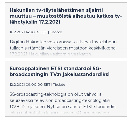
etäluettaviin vesimittareihin, jotka mahdollistavat
veden kulutuksen reaaliaikaisen seurannan. Vesihuollon
Hakunilan tv-täytelähettimen sijainti
digitalisoinnissa hyödynnetään Digitan LoRaWAN-
muuttuu – muutostöistä aiheutuu katkos tv-
teknologiaan pohjautuvaa IoT-verkkoa.
lähetyksiin 17.2.2021
16.2.2021 14:30:59 EET
|
Tiedote
Digitan Hakunilan vesitornissa sijaitseva täytelähetin
tullaan siirtämään viereiseen mastoon keskiviikkona
17.2.2021 Hakunilan vesitornin vesikaton
kunnostustyön ajaksi. Vesitornin kunnostustyö tullaan
suorittamaan vuoden 2021 loppuun mennessä.
Eurooppalainen ETSI standardoi 5G-
Täytelähettimen siirrosta aiheutuu katkos tv-
broadcastingin TV:n jakelustandardiksi
lähetyksiin täytelähettimestä signaalia vastaanottaville
12.2.2021 09:00:00 EET
|
Tiedote
kotitalouksille. Katkoksen arvioitu kesto on klo 9.30–
15.30 välillä noin 4 tuntia.
5G-broadcasting-teknologia on ollut vahvoilla
seuraavaksi television broadcasting-teknologiaksi
DVB-T2:n jälkeen. Nyt se on saanut ETSI-standardin,
joka mahdollistaa laajamittaisen 5G-broadcasting-
teknologiaan perustuvien päätelaitteiden ja
infrastruktuurin suunnittelun (ETSI, European
Telecommunications Standards Institute). Tämä