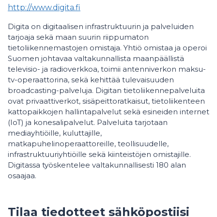
http://www.digita.fi
Digita on digitaalisen infrastruktuurin ja palveluiden
tarjoaja sekä maan suurin riippumaton
tietoliikennemastojen omistaja. Yhtiö omistaa ja operoi
Suomen johtavaa valtakunnallista maanpäällistä
televisio- ja radioverkkoa, toimii antenniverkon maksu-
tv-operaattorina, sekä kehittää tulevaisuuden
broadcasting-palveluja. Digitan tietoliikennepalveluita
ovat privaattiverkot, sisäpeittoratkaisut, tietoliikenteen
kattopaikkojen hallintapalvelut sekä esineiden internet
(IoT) ja konesalipalvelut. Palveluita tarjotaan
mediayhtiöille, kuluttajille,
matkapuhelinoperaattoreille, teollisuudelle,
infrastruktuuriyhtiöille sekä kiinteistöjen omistajille.
Digitassa työskentelee valtakunnallisesti 180 alan
osaajaa.
Tilaa tiedotteet sähköpostiisi