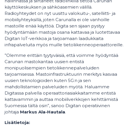
hallinnassa ja siirtäneet radiolinkillä tietoa Carunan
käyttökeskuksen ja sähköasemien välillä.
Radioyhteydet on nyt uusittu valokuitu-, satelliitti- ja
mobiiliyhteyksillä, joten Carunalla ei ole vanhoille
mastoille enää käyttöä. Digita sen sijaan pystyy
hyödyntämään mastoja osana kattavaa ja luotettavaa
Digitan IoT-verkkoa ja tarjoamaan laadukkaita
infrapalveluita myös muille tietoliikenneoperaattoreille.
”Olemme erittäin tyytyväisiä, että voimme hyödyntää
Carunan mastokantaa uusien entistä
monipuolisempien tietoliikennepalveluiden
tarjoamisessa. Mastoinfrastruktuurin merkitys kasvaa
uusien teknologioiden kuten 5G:n ja sen
mahdollistamien palveluiden myötä. Haluamme
Digitassa palvella operaattoriasiakkaitamme entistä
kattavammin ja auttaa mobiiliverkkojen kehittämistä
Suomessa tältä osin”, sanoo Digitan operatiivinen
johtaja
Markus Ala-Hautala
.
Lisätietoja: