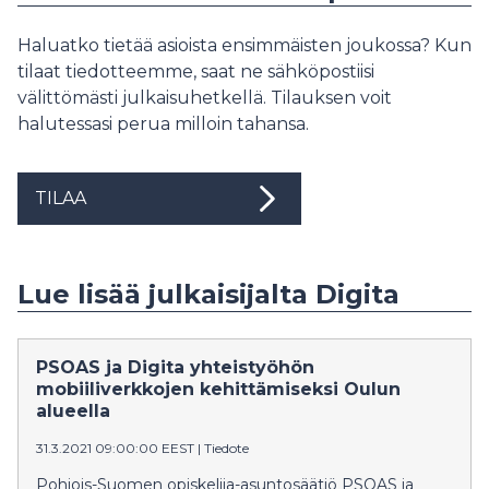
Haluatko tietää asioista ensimmäisten joukossa? Kun
tilaat tiedotteemme, saat ne sähköpostiisi
välittömästi julkaisuhetkellä. Tilauksen voit
halutessasi perua milloin tahansa.
TILAA
Lue lisää julkaisijalta Digita
PSOAS ja Digita yhteistyöhön
mobiiliverkkojen kehittämiseksi Oulun
alueella
31.3.2021 09:00:00 EEST
|
Tiedote
Pohjois-Suomen opiskelija-asuntosäätiö PSOAS ja