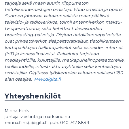
tarjoaja sekä maan suurin riippumaton
tietoliikennemastojen omistaja. Yhtiö omistaa ja operoi
Suomen johtavaa valtakunnallista maanpäällistä
televisio- ja radioverkkoa, toimii antenniverkon maksu-
tv-operaattorina, sekä kehittää tulevaisuuden
broadcasting-palveluja. Digitan tietoliikennepalveluita
ovat privaattiverkot, sisäpeittoratkaisut, tietoliikenteen
kattopaikkojen hallintapalvelut sekä esineiden internet
(IoT) ja konesalipalvelut. Palveluita tarjotaan
mediayhtiöille, kuluttajille, matkapuhelinoperaattoreille,
teollisuudelle, infrastruktuuriyhtiöille sekä kiinteistöjen
omistajille. Digitassa työskentelee valtakunnallisesti 180
alan osaajaa.
www.digita.fi
Yhteyshenkilöt
Minna Flink
johtaja, viestintä ja markkinointi
minna.flink(a)digita.fi, puh. 040 742 8849