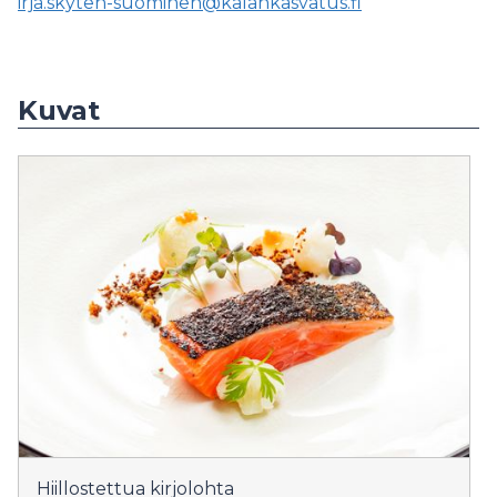
irja.skyten-suominen@kalankasvatus.fi
Kuvat
Hiillostettua kirjolohta