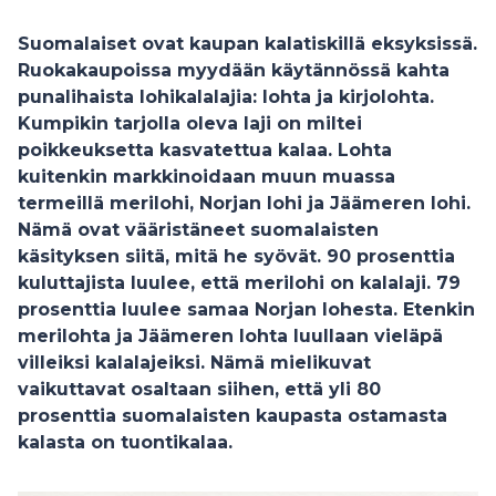
Suomalaiset ovat kaupan kalatiskillä eksyksissä.
Ruokakaupoissa myydään käytännössä kahta
punalihaista lohikalalajia: lohta ja kirjolohta.
Kumpikin tarjolla oleva laji on miltei
poikkeuksetta kasvatettua kalaa. Lohta
kuitenkin markkinoidaan muun muassa
termeillä merilohi, Norjan lohi ja Jäämeren lohi.
Nämä ovat vääristäneet suomalaisten
käsityksen siitä, mitä he syövät. 90 prosenttia
kuluttajista luulee, että merilohi on kalalaji. 79
prosenttia luulee samaa Norjan lohesta. Etenkin
merilohta ja Jäämeren lohta luullaan vieläpä
villeiksi kalalajeiksi. Nämä mielikuvat
vaikuttavat osaltaan siihen, että yli 80
prosenttia suomalaisten kaupasta ostamasta
kalasta on tuontikalaa.