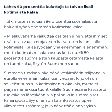
Lähes 90 prosenttia kuluttajista toivoo lisää
kotimaista kalaa
Tutkimusten mukaan 86 prosenttia suomalaisista
haluaisi syödä enemmän kotimaista kalaa.
– Mielikuvaharha vaikuttaa osaltaan siihen, että ihmiset
eivät osaa vaatia norjalaisen kasvatetun kalan tilalle
kotimaista. Kalaa syödään yhä enemmän ja enemmän,
mutta kotimaisen kalan osuus kutistuu. Yli 80
prosenttia suomalaisten kaupasta ostamasta kalasta
on tuontikalaa, Skytén-Suominen sanoo.
Suomeen tuodaan joka päivä keskimäärin miljoonalla
eurolla enemmän kalaa kuin viedään. Kirjolohi on
selkeästi suosituin kotimainen ruokakala, mutta ei
pärjää menekissä tuontikalalle. Suomessa ei kasvateta
ruokakalaa läheskään niin paljon kuin suomalaiset
kalaa syövät. Syy siihen on kalankasvatuslupien
ylimitoitettu sääntely, joka näivettää alan yrityksiä.