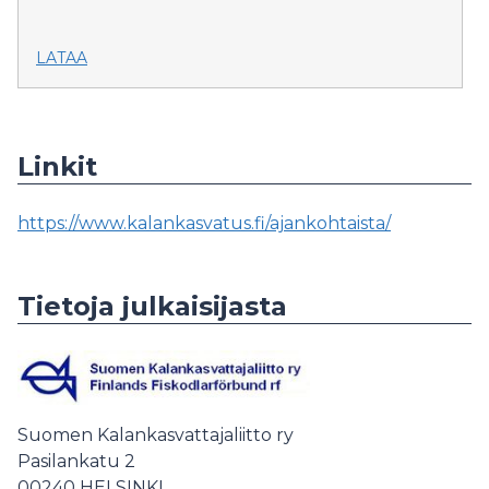
LATAA
Linkit
https://www.kalankasvatus.fi/ajankohtaista/
Tietoja julkaisijasta
Suomen Kalankasvattajaliitto ry
Pasilankatu 2
00240
HELSINKI