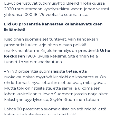
Luvut perustuvat tutkimusyhtiö Bilendin lokakuussa
2020 toteuttamaan kyselytutkimukseen, johon vastasi
yhteensä 1000 18–75-vuotiasta suomalaista.
Liki 80 prosenttia kannattaa kalankasvatuksen
lisäämistä
Kirjolohen suomalaiset tuntevat. Vain kahdeksan
prosenttia luulee kirjolohen olevan pelkkä
markkinointitermi. Kirjolohi-nimitys on presidentti
Urho
Kekkosen
1960-luvulla keksimä. Sitä ennen kala
tunnettiin sateenkaarirautuna.
– Yli 70 prosenttia suomalaisista tietää, että
ruokakaupoissa myytävä kirjolohi on kasvatettua. On
ehdottomasti hyvä, että ihmiset tietävät, mitä syövät.
Mutta toki on ristiriitaista, että samalla ulkomaisen
lohen kuvitellaan tulevan Suomeen jostain norjalaisen
kalastajan pyydyksestä, Skytén-Suominen toteaa.
Lähes 80 prosenttia suomalaisista on sitä mieltä, että
kotimaista kalankasvatusta tulisi lisätä.