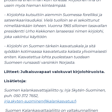
usein myös hieman kiinteämpää.
- Kirjolohta kutsuttiin aiemmin Suomessa forelliksi ja
sateenkaarirauduksi. Vielä tuolloin se ei sekoittunut
nimelläänkään loheen. Vuonna 1965 silloinen tasavallan
presidentti Urho Kekkonen lanseerasi nimen kirjolohi,
joka vakiintui käyttöön.
- Kirjolohi on Suomen tärkein kasvatuskala ja sitä
syödään kotimaassa kasvatetusta kalasta ylivoimaisesti
eniten. Kasvatettua lohta puolestaan tuodaan
Suomeen runsaasti varsinkin Norjasta.
Liitteet: Julkaisuvapaat valokuvat kirjolohiruoista.
Lisätietoja:
Suomen kalankasvattajaliitto ry, Irja Skytén-Suominen,
puh. 050 372 7652,
irja.skyten-suominen@kalankasvatus.fi
Suomen Kalankasvattajaliitto on valtakunnallinen