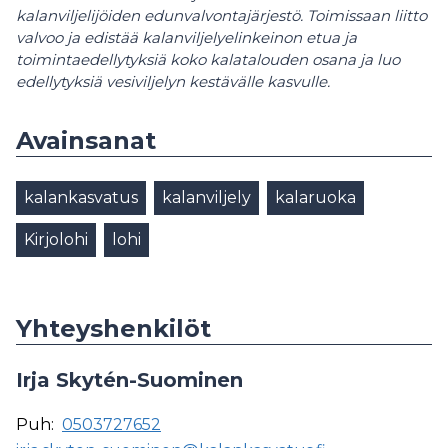
kalanviljelijöiden edunvalvontajärjestö. Toimissaan liitto
valvoo ja edistää kalanviljelyelinkeinon etua ja
toimintaedellytyksiä koko kalatalouden osana ja luo
edellytyksiä vesiviljelyn kestävälle kasvulle.
Avainsanat
kalankasvatus
kalanviljely
kalaruoka
Kirjolohi
lohi
Yhteyshenkilöt
Irja Skytén-Suominen
Puh:
0503727652