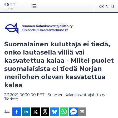
KIRJAUDU
Suomalainen kuluttaja ei tiedä,
onko lautasella villiä vai
kasvatettua kalaa - Miltei puolet
suomalaisista ei tiedä Norjan
merilohen olevan kasvatettua
kalaa
3.3.2021 06:30:00 EET
|
Suomen Kalankasvattajaliitto ry
|
Tiedote
Jaa