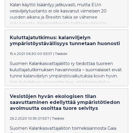
kotona. Suomalaisista 95 % sanoo ostavansa kalan
Kalan käyttö lisääntyy jatkuvasti, mutta EU:n
kaupasta. Ravintolassa kalaa kertoo syövänsä
vesiviljelytuotanto ei ole kasvanut viimeisen 20
vähintään kerran kuussa noin viidennes suomalaisista,
vuoden aikana ja Brexitin takia se vähenee
saman verran kuin EU27-maissa keskimäärin.
nykytasosta. Kalamarkkinoita hallitsee yhteisön
Euroopan komission toimesta haastateltiin maalis-
ulkopuolelta tuotu kala. Tahtoa kehittää ja lisätä omaa
huhtikuussa EU- alueella 26699, joista Suomessa 1017
vesiviljelytuotantoa, samoin mahdollisuuksia kalan
Kuluttajatutkimus: kalanviljelyn
kuluttajaa.
kestävään tuotantoon EU:n alueelta kyllä löytyy.
ympäristöystävällisyys tunnetaan huonosti
EU:ssa on aktiivisia vesiviljelyalan yrityksiä sekä
15.4.2021 06:30:00 EEST
|
Tiedote
osaamista, mutta löytyykö osaavaa työvoimaa?
Kehittyvät ja uudistuvat vesiviljely-yritykset tarvitsevat
Suomen Kalankasvattajaliitto ry tiedottaa tuoreen
osaavaa ja sitoutunutta henkilökuntaa, mutta
kuluttajatutkimuksen havainnoista – suomalaiset eivät
vesiviljelyalan koulutukseen hakeutuu hyvin vähän
tunne kalanviljelyn ympäristövaikutuksia kovin hyvin.
uusia opiskelijoita. Tätä työvoiman saatavuuden
Vain kahdeksan prosenttia tiesi, että kalanviljelyn
vinoumaa pyritään oikaisemaan kansainvälisellä
vaikutus Itämeren tilaan on erittäin pieni. Tutkimus
BRIDGES-hankkeella.
osoitti, että väärät käsitykset vaikuttavat suomalaisten
Vesistöjen hyvän ekologisen tilan
mielipiteisiin kalankasvatuksesta.
saavuttaminen edellyttää ympäristötiedon
avoimuutta osoittaa tuore selvitys
26.2.2020 10:59:01 EET
|
Tiedote
Suomen Kalankasvattajaliiton toimeksiannosta Gaia