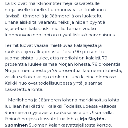
kaikki ovat markkinointitermejä kasvatetulle
norjalaiselle lohelle. Luonnonvaraiset lohikannat
järvissä, Itämerellä ja Jäämerellä on luokiteltu
uhanalaisiksi tai vaarantuneiksi ja niiden pyyntiä
rajoitetaan kalastuskiintiöillä. Tämän vuoksi
luonnonvarainen lohi on myyntitiskissä harvinaisuus.
Termit luovat väärää mielikuvaa kalalajeista ja
ruokakalojen alkuperästä. Peräti 90 prosenttia
suomalaisista luulee, että merilohi on kalalaji. 79
prosenttia luulee samaa Norjan lohesta, 76 prosenttia
Norjan merilohesta ja 75 prosenttia Jäämeren lohesta,
vaikka sellaisia kaloja ei ole erillisinä lajeina olemassa.
Kaikki nuo ovat todellisuudessa yhtä ja samaa
kasvatettua lohta.
– Merilohena ja Jäämeren lohena markkinoitua lohta
luullaan herkästi villikalaksi. Todellisuudessa valtaosa
Suomessa myytävästä ruokakalasta on Ulkomailla,
lähinnä norjassa kasvatettua lohta,
Irja Skytén-
Suominen
Suomen kalankasvattajaliitosta kertoo.