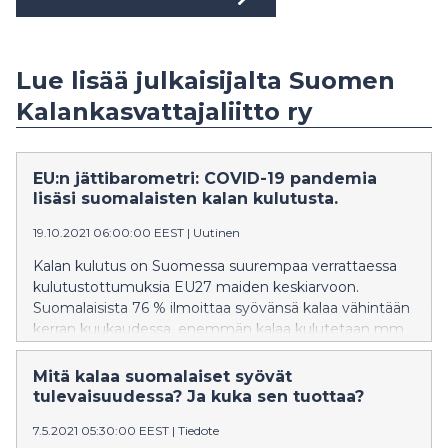
Lue lisää julkaisijalta Suomen
Kalankasvattajaliitto ry
EU:n jättibarometri: COVID-19 pandemia
lisäsi suomalaisten kalan kulutusta.
19.10.2021 06:00:00 EEST
|
Uutinen
Kalan kulutus on Suomessa suurempaa verrattaessa
kulutustottumuksia EU27 maiden keskiarvoon.
Suomalaisista 76 % ilmoittaa syövänsä kalaa vähintään
kerran kuukaudessa. enemmän kalaa kulutetaan mm
Portugalissa, Espanjassa, Kreikassa, Tanskassa ja
Ruotsissa. Suomi sijoittuu kymmenenneksi maiden
Mitä kalaa suomalaiset syövät
kalankulutustottumuslistalla. Keskimäärin Euroopassa
tulevaisuudessa? Ja kuka sen tuottaa?
64 % sanoo syövänsä kalaa vähintään kerran kuussa.
7.5.2021 05:30:00 EEST
|
Tiedote
Suurin osa kalasta ostetaan kaupoista ja valmistetaan