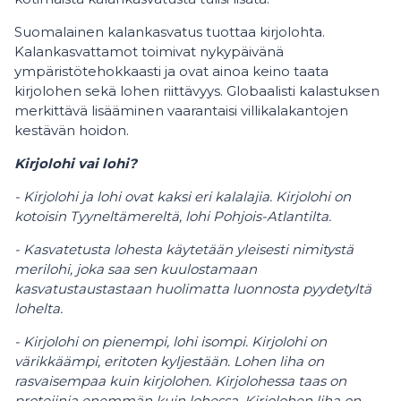
Suomalainen kalankasvatus tuottaa kirjolohta.
Kalankasvattamot toimivat nykypäivänä
ympäristötehokkaasti ja ovat ainoa keino taata
kirjolohen sekä lohen riittävyys. Globaalisti kalastuksen
merkittävä lisääminen vaarantaisi villikalakantojen
kestävän hoidon.
Kirjolohi vai lohi?
- Kirjolohi ja lohi ovat kaksi eri kalalajia. Kirjolohi on
kotoisin Tyyneltämereltä, lohi Pohjois-Atlantilta.
- Kasvatetusta lohesta käytetään yleisesti nimitystä
merilohi, joka saa sen kuulostamaan
kasvatustaustastaan huolimatta luonnosta pyydetyltä
lohelta.
- Kirjolohi on pienempi, lohi isompi. Kirjolohi on
värikkäämpi, eritoten kyljestään. Lohen liha on
rasvaisempaa kuin kirjolohen. Kirjolohessa taas on
proteiinia enemmän kuin lohessa. Kirjolohen liha on