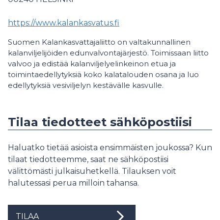
https://www.kalankasvatus.fi
Suomen Kalankasvattajaliitto on valtakunnallinen
kalanviljelijöiden edunvalvontajärjestö. Toimissaan liitto
valvoo ja edistää kalanviljelyelinkeinon etua ja
toimintaedellytyksiä koko kalatalouden osana ja luo
edellytyksiä vesiviljelyn kestävälle kasvulle.
Tilaa tiedotteet sähköpostiisi
Haluatko tietää asioista ensimmäisten joukossa? Kun
tilaat tiedotteemme, saat ne sähköpostiisi
välittömästi julkaisuhetkellä. Tilauksen voit
halutessasi perua milloin tahansa.
TILAA