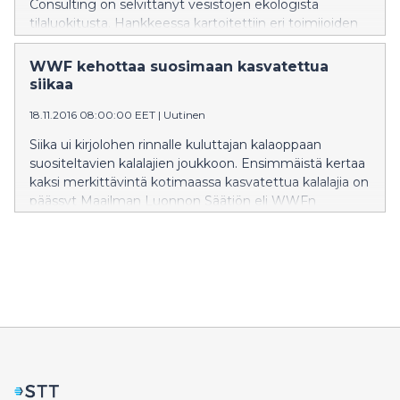
Consulting on selvittänyt vesistöjen ekologista
tilaluokitusta. Hankkeessa kartoitettiin eri toimijoiden
roolit luokitteluprosessissa, sekä käytetyt tietokannat
ja tausta-aineistot. Nykytilanteessa vesistöhanketta
WWF kehottaa suosimaan kasvatettua
suunnittelevan ei ole mahdollista ennakoida
siikaa
toimintansa vaikutusta vesistön tilaluokitukseen ja
18.11.2016 08:00:00 EET
|
Uutinen
tavoitteisiin julkisten aineistojen avulla.
Siika ui kirjolohen rinnalle kuluttajan kalaoppaan
suositeltavien kalalajien joukkoon. Ensimmäistä kertaa
kaksi merkittävintä kotimaassa kasvatettua kalalajia on
päässyt Maailman Luonnon Säätiön eli WWFn
suositeltaviksi kalavalinnoiksi.