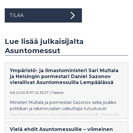
TILAA
Lue lisää julkaisijalta
Asuntomessut
Ympäristö- ja ilmastoministeri Sari Multala
ja Helsingin pormestari Daniel Sazonov
vierailivat Asuntomessuilla Lempäälässä
6.8.2026 15:37:22 EEST
|
Tiedote
Ministeri Multala ja pormestari Sazonov sekä joukko
politiikan ja rakennusalan vaikuttajia tutustuivat
Asuntomessuihin Lempäälässä tiistaina 4.8. Vierailulla
huomio kiinnittyi erityisesti pientaloasumisen
kysyntään, asuinalueiden suunnitteluun ja
Vielä ehdit Asuntomessuille – viimeinen