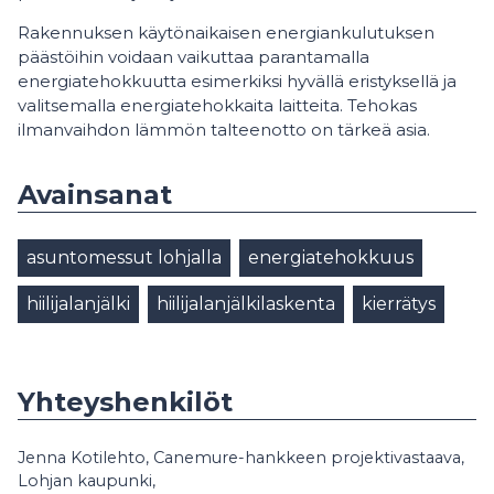
Rakennuksen käytönaikaisen energiankulutuksen
päästöihin voidaan vaikuttaa parantamalla
energiatehokkuutta esimerkiksi hyvällä eristyksellä ja
valitsemalla energiatehokkaita laitteita. Tehokas
ilmanvaihdon lämmön talteenotto on tärkeä asia.
Avainsanat
asuntomessut lohjalla
energiatehokkuus
hiilijalanjälki
hiilijalanjälkilaskenta
kierrätys
Yhteyshenkilöt
Jenna Kotilehto, Canemure-hankkeen projektivastaava,
Lohjan kaupunki,