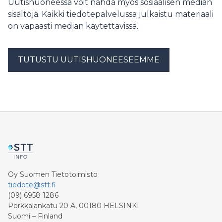
Uutishuoneessa voit nähdä myös sosiaalisen median
sisältöjä. Kaikki tiedotepalvelussa julkaistu materiaali
on vapaasti median käytettävissä.
TUTUSTU UUTISHUONEESEEMME
Oy Suomen Tietotoimisto
tiedote@stt.fi
(09) 6958 1286
Porkkalankatu 20 A, 00180 HELSINKI
Suomi – Finland