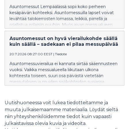
Asuntomessut Lempäälässä sopii koko perheen
kesäpäivän kohteeksi. Asuntomessuilla lapset voivat
levähtää talokierrosten lomassa, leikkiä, piirrellä ja
osallistua erilaisiin puuhiin. Myös aivan messualueen
vieressä sijaitseva Ideapark tarjoaa runsaasti
täydentävää tekemistä lapsiperheille.
Asuntomessut on hyvä vierailukohde säällä
kuin säällä – sadekaan ei pilaa messupäivää
20.7.2026 08:27:00 EEST
|
Tiedote
Asuntomessuvierailua ei kannata siirtää sääennusteen
vuoksi. Vaikka messualueella liikutaan ulkona
kohteesta toiseen, suuri osa päivästä vietetään
messutalojen ja muiden sisäkohteiden suojassa.
Sateen sattuessa kannattaa siis napata sateenvarjo
mukaan ja suunnata Asuntomessuille Lempäälään
hyvissä ajoin ennen tapahtuman viimeisiä päiviä.
Uutishuoneessa voit lukea tiedotteitamme ja
muuta julkaisemaamme materiaalia. Löydät sieltä
niin yhteyshenkilöidemme tiedot kuin vapaasti
julkaistavissa olevia kuvia ja videoita.