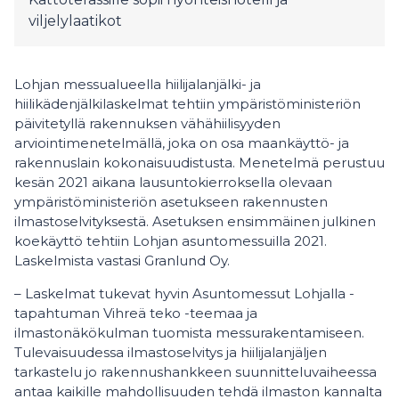
viljelylaatikot
Lohjan messualueella hiilijalanjälki- ja
hiilikädenjälkilaskelmat tehtiin ympäristöministeriön
päivitetyllä rakennuksen vähähiilisyyden
arviointimenetelmällä, joka on osa maankäyttö- ja
rakennuslain kokonaisuudistusta. Menetelmä perustuu
kesän 2021 aikana lausuntokierroksella olevaan
ympäristöministeriön asetukseen rakennusten
ilmastoselvityksestä. Asetuksen ensimmäinen julkinen
koekäyttö tehtiin Lohjan asuntomessuilla 2021.
Laskelmista vastasi Granlund Oy.
– Laskelmat tukevat hyvin Asuntomessut Lohjalla -
tapahtuman Vihreä teko -teemaa ja
ilmastonäkökulman tuomista messurakentamiseen.
Tulevaisuudessa ilmastoselvitys ja hiilijalanjäljen
tarkastelu jo rakennushankkeen suunnitteluvaiheessa
antaa kaikille mahdollisuuden tehdä ilmaston kannalta