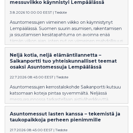
rakentamisen ilmastoviisaisiin ratkaisuihin.
messuviikko käynnistyi Lempäälässä
Asuntomessut Lempäälässä on avoinna vielä
3.8.2026 10:00:00 EEST
|
Tiedote
sunnuntaihin 9. elokuuta saakka.
Asuntomessujen viimeinen viikko on käynnistynyt
Lempäälässä. Suomen suurin asumisen, rakentamisen
ja sisustamisen kesätapahtuma on avoinna enää
tämän viikon ajan, joten nyt on viimeinen mahdollisuus
tutustua tämän vuoden messukohteisiin ja
ainutlaatuiseen messualueeseen.
Neljä kotia, neljä elämäntilannetta –
Saikanportti tuo yhteiskunnalliset teemat
osaksi Asuntomessuja Lempäälässä
22.7.2026 08:45:00 EEST
|
Tiedote
Asuntomessujen kerrostalokohde Saikanportti kutsuu
katsomaan koteja pintaa syvemmältä. Neljässä
messuasunnossa tarkastellaan aistiyliherkkyyttä,
elämän yllättäviä muutoksia, muistiystävällistä
asumista ja tukiperhetoimintaa sisustuksen keinoin.
Asuntomessut lasten kanssa – tekemistä ja
taukopaikkoja perheen pienimmille
21.7.2026 08:45:00 EEST
|
Tiedote