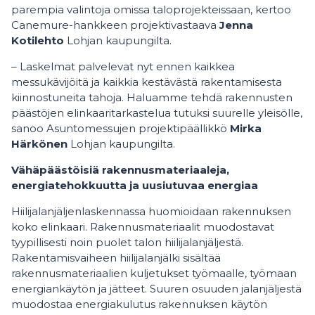
parempia valintoja omissa taloprojekteissaan, kertoo
Canemure-hankkeen projektivastaava
Jenna
Kotilehto
Lohjan kaupungilta.
– Laskelmat palvelevat nyt ennen kaikkea
messukävijöitä ja kaikkia kestävästä rakentamisesta
kiinnostuneita tahoja. Haluamme tehdä rakennusten
päästöjen elinkaaritarkastelua tutuksi suurelle yleisölle,
sanoo Asuntomessujen projektipäällikkö
Mirka
Härkönen
Lohjan kaupungilta.
Vähäpäästöisiä rakennusmateriaaleja,
energiatehokkuutta ja uusiutuvaa energiaa
Hiilijalanjäljenlaskennassa huomioidaan rakennuksen
koko elinkaari. Rakennusmateriaalit muodostavat
tyypillisesti noin puolet talon hiilijalanjäljestä.
Rakentamisvaiheen hiilijalanjälki sisältää
rakennusmateriaalien kuljetukset työmaalle, työmaan
energiankäytön ja jätteet. Suuren osuuden jalanjäljestä
muodostaa energiakulutus rakennuksen käytön