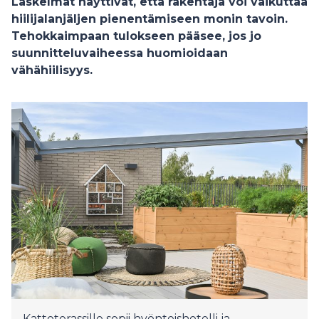
Laskelmat näyttivät, että rakentaja voi vaikuttaa
hiilijalanjäljen pienentämiseen monin tavoin.
Tehokkaimpaan tulokseen pääsee, jos jo
suunnitteluvaiheessa huomioidaan
vähähiilisyys.
Kattoterassille sopii hyönteishotelli ja