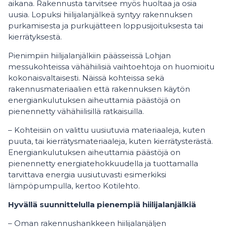
aikana. Rakennusta tarvitsee myös huoltaa ja osia
uusia. Lopuksi hiilijalanjälkeä syntyy rakennuksen
purkamisesta ja purkujätteen loppusijoituksesta tai
kierrätyksestä.
Pienimpiin hiilijalanjälkiin päässeissä Lohjan
messukohteissa vähähiilisiä vaihtoehtoja on huomioitu
kokonaisvaltaisesti. Näissä kohteissa sekä
rakennusmateriaalien että rakennuksen käytön
energiankulutuksen aiheuttamia päästöjä on
pienennetty vähähiilisillä ratkaisuilla.
– Kohteisiin on valittu uusiutuvia materiaaleja, kuten
puuta, tai kierrätysmateriaaleja, kuten kierrätysterästä.
Energiankulutuksen aiheuttamia päästöjä on
pienennetty energiatehokkuudella ja tuottamalla
tarvittava energia uusiutuvasti esimerkiksi
lämpöpumpulla, kertoo Kotilehto.
Hyvällä suunnittelulla pienempiä hiilijalanjälkiä
– Oman rakennushankkeen hiilijalanjäljen