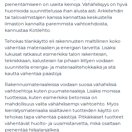
pienentämiseen on useita keinoja. Vähähiilisyys on hyvä
huomioida suunnittelussa ihan alusta asti. Arkkitehdin
tai talovalmistajien kanssa kannattaa keskustella
ilmaston kannalta paremmista vaihtoehdoista,
kannustaa Kotilehto.
Tehokas tilankäyttö eli rakennusten maltillinen koko
vähentää materiaalien ja energian tarvetta. Lisäksi
lukuisat ratkaisut esimerkiksi talon rakenteisiin,
tekniikkaan, kalusteisiin tai pihaan liittyen voidaan
suunnitella energia- ja materiaalitehokkaiksi ja sitä
kautta vähentää päästöjä.
Rakennusmateriaaleissa voidaan suosia vähähiilisiä
vaihtoehtoja kuten puumateriaaleja. Lisäksi monissa
tuotteissa, kuten esimerkiksi betonissa on
mahdollisuus valita vähähiilisempi vaihtoehto. Myös
kierrätysmateriaalia sisältävien tuotteiden käyttö on
tehokas tapa vähentää päästöjä. Pitkäikäiset tuotteet
vähentävät huolto- ja uusimistarvetta, mikä osaltaan
pienentää hiilijalanjälkeä.