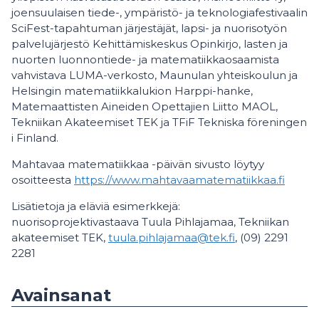
joensuulaisen tiede-, ympäristö- ja teknologiafestivaalin
SciFest-tapahtuman järjestäjät, lapsi- ja nuorisotyön
palvelujärjestö Kehittämiskeskus Opinkirjo, lasten ja
nuorten luonnontiede- ja matematiikkaosaamista
vahvistava LUMA-verkosto, Maunulan yhteiskoulun ja
Helsingin matematiikkalukion Harppi-hanke,
Matemaattisten Aineiden Opettajien Liitto MAOL,
Tekniikan Akateemiset TEK ja TFiF Tekniska föreningen
i Finland.
Mahtavaa matematiikkaa -päivän sivusto löytyy
osoitteesta
https://www.mahtavaamatematiikkaa.fi
Lisätietoja ja eläviä esimerkkejä:
nuorisoprojektivastaava Tuula Pihlajamaa, Tekniikan
akateemiset TEK,
tuula.pihlajamaa@tek.fi
, (09) 2291
2281
Avainsanat