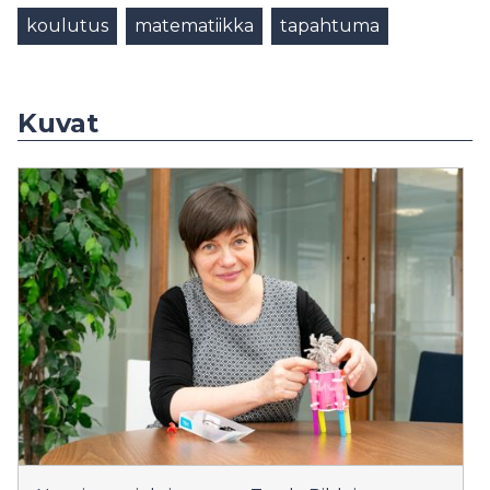
koulutus
matematiikka
tapahtuma
Kuvat