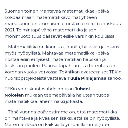
Suomen toinen Mahtavaa matematiikkaa -päivä
kokoaa maan matematiikkavoimat yhteen
marraskuun ensimmäisenä torstaina eli 4. marraskuuta
2021. Toimintapäivänä matematiikka ja sen
monimuotoisuus pääsevät esille varsinkin kouluissa.
– Matematiikka on kaunista, jännää, hauskaa ja joskus
myös hyödyllistä. Mahtavaa matematiikka -päivä
nostaa esiin erityisesti matematiikan hauskan ja
leikkisän puolen. Pääosa tapahtumista toteutetaan
koronan vuoksi verkossa, Tekniikan akateemiset TEKin
nuorisoprojekteista vastaava
Tuula Pihlajamaa
sanoo.
TEKin yhteiskuntasuhdejohtajan
Juhani
Nokelan
mukaan teemapäivällä halutaan tuoda
matematiikkaa lähemmäksi jokaista.
– Tänä vuonna pääviestimme on, että matematiikka
on mahtavaa ja kivaa sen lisäksi, että se on hyödyllistä.
Matematiikkaa on kaikkialla ympärillämme, joten