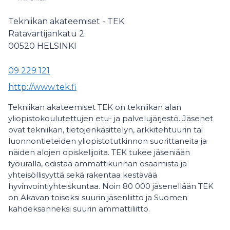
Tekniikan akateemiset - TEK
Ratavartijankatu 2
00520
HELSINKI
09 229 121
http://www.tek.fi
Tekniikan akateemiset TEK on tekniikan alan
yliopistokoulutettujen etu- ja palvelujärjestö. Jäsenet
ovat tekniikan, tietojenkäsittelyn, arkkitehtuurin tai
luonnontieteiden yliopistotutkinnon suorittaneita ja
näiden alojen opiskelijoita. TEK tukee jäseniään
työuralla, edistää ammattikunnan osaamista ja
yhteisöllisyyttä sekä rakentaa kestävää
hyvinvointiyhteiskuntaa. Noin 80 000 jäsenellään TEK
on Akavan toiseksi suurin jäsenliitto ja Suomen
kahdeksanneksi suurin ammattiliitto.