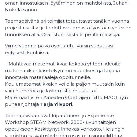
oman innostuksen löytäminen on mahdollista, Juhani
Nokela sanoo.
Teemapäivänä eri toimijat toteuttavat tänäkin vuonna
projektinsa itse ja tiedottavat omasta työstään yhteisen
tunnuksen alla. Osallistumisesta ei peritä maksuja.
Viime vuonna päivä osoittautui varsin suosituksi
erityisesti kouluissa.
– Mahtavaa matematiikkaa kokoaa yhteen ideoita
matematiikan käsittelyyn monipuolisesti ja tarjoaa
innostavia materiaaleja oppitunneille.
Koulumatematiikkakin voi olla paljon muutakin kuin
vain numeroita ja laskemista, muistuttaa
Matemaattisten Aineiden Opettajien Liitto MAOL ry:n
puheenjohtaja
Tarja Ylivuori
.
Teemapäivään ovat lupautuneet jo Experience
Workshop STEAM Network, 2000-luvun taitojen
opetukseen keskittynyt Innokas-verkosto, Helsingin
yliopiston kasvatustieteiden osasto, Insinööriliitto ry,