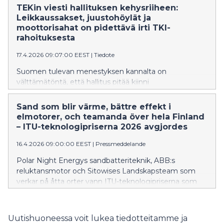
TEKin viesti hallituksen kehysriiheen:
Leikkaussakset, juustohöylät ja
moottorisahat on pidettävä irti TKI-
rahoituksesta
17.4.2026 09:07:00 EEST
|
Tiedote
Suomen tulevan menestyksen kannalta on
välttämätöntä, että hallitus pitää kiinni
parlamentaarisesti sovitusta tutkimus-, kehitys- ja
innovaatioinvestointien neljän prosentin osuudesta
Sand som blir värme, bättre effekt i
bruttokansantuotteesta. Hallitus kokoontuu
elmotorer, och teamanda över hela Finland
kehysriiheen 21.–22.4.
– ITU-teknologipriserna 2026 avgjordes
16.4.2026 09:00:00 EEST
|
Pressmeddelande
Polar Night Energys sandbatteriteknik, ABB:s
reluktansmotor och Sitowises Landskapsteam som
verkar på åtta orter vann ITU-teknologipriserna som
Teknikens akademiker TEK och Tekniska föreningen i
Finland TFiF delar ut.
Uutishuoneessa voit lukea tiedotteitamme ja