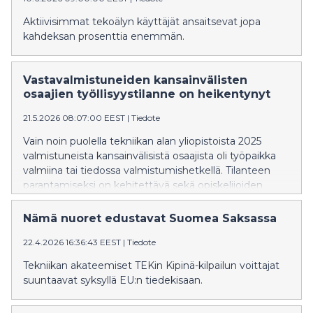
Aktiivisimmat tekoälyn käyttäjät ansaitsevat jopa
kahdeksan prosenttia enemmän.
Vastavalmistuneiden kansainvälisten
osaajien työllisyystilanne on heikentynyt
21.5.2026 08:07:00 EEST
|
Tiedote
Vain noin puolella tekniikan alan yliopistoista 2025
valmistuneista kansainvälisistä osaajista oli työpaikka
valmiina tai tiedossa valmistumishetkellä. Tilanteen
parantamiseksi on kehitettävä sekä opiskelijoiden
kielitaitoa että verkostoja, esimerkiksi lisäämällä
mahdollisuuksia tehdä diplomitöitä yrityksissä.
Nämä nuoret edustavat Suomea Saksassa
22.4.2026 16:36:43 EEST
|
Tiedote
Tekniikan akateemiset TEKin Kipinä-kilpailun voittajat
suuntaavat syksyllä EU:n tiedekisaan.