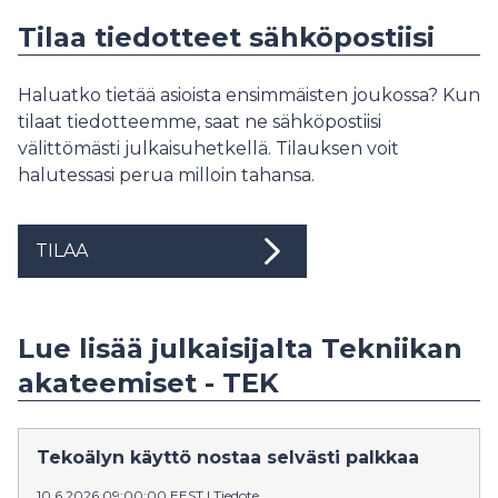
Tilaa tiedotteet sähköpostiisi
Haluatko tietää asioista ensimmäisten joukossa? Kun
tilaat tiedotteemme, saat ne sähköpostiisi
välittömästi julkaisuhetkellä. Tilauksen voit
halutessasi perua milloin tahansa.
TILAA
Lue lisää julkaisijalta Tekniikan
akateemiset - TEK
Tekoälyn käyttö nostaa selvästi palkkaa
10.6.2026 09:00:00 EEST
|
Tiedote