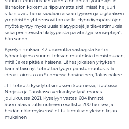
Suunnittelun uusi lähtökohta on antaa työntekijöille
läsnäolon kokemus riippumatta siitä, missä he juuri
silloin ovat. Tämä saadaan aikaan fyysisen ja digitaalisen
ympäristön yhteensovittamisella. Hybridiympäristöjen
myötä syntyy myös uusia tilatyyppejä ja tilavaatimuksia
sekä perinteisistä tilatyypeistä päivitettyjä konsepteja”,
hän sanoo.
Kyselyn mukaan 42 prosenttia vastaajista kertoi
työnantajansa suunnittelevan muutoksia toimistossaan,
mitä Jakas pitää alhaisena. Lähes jokaisen yrityksen
kannattaisi nyt toteuttaa työympäristömuutos, sillä
ideaalitoimisto on Suomessa harvinainen, Jakas näkee.
JLL toteutti kyselytutkimuksen Suomessa, Ruotsissa,
Norjassa ja Tanskassa verkkokyselynä marras-
joulukuussa 2021. Kyselyyn vastasi 684 ihmistä.
Suomalaisia tutkimukseen osallistui 200 henkeä ja
heidän näkemyksensä oli tutkimuksen yleisen linjan
mukainen.