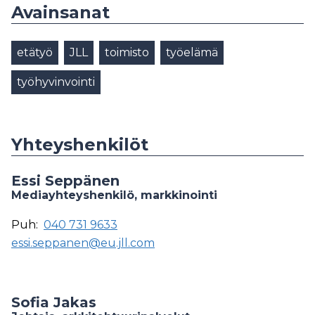
Avainsanat
etätyö
JLL
toimisto
työelämä
työhyvinvointi
Yhteyshenkilöt
Essi Seppänen
Mediayhteyshenkilö, markkinointi
Puh:
040 731 9633
essi.seppanen@eu.jll.com
Sofia Jakas