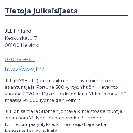
Tietoja julkaisijasta
JLL Finland
Keskuskatu 7
00100
Helsinki
020 7619960
https://www.jll.fi/
JLL (NYSE: JLL) on maailman johtava toimitilojen
asiantuntija ja Fortune 500 -yritys. Yhtiön liikevaihto
vuonna 2020 oli 16,6 miljardia dollaria. Yhtiö toimii yli 80
maassa 95 000 työntekijän voimin.
JLL on samalla Suomen johtava kiinteistöasiantuntija,
jonka noin 75 työntekijää palvelee Suomen
tunnetuimpia yrityksiä, kiinteistösijoittajia sekä
kansainvälisiä asiakkaita.