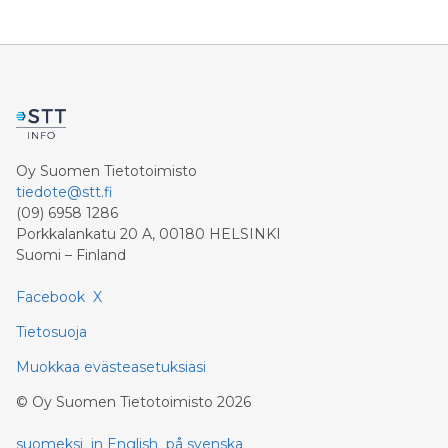
Oy Suomen Tietotoimisto
tiedote@stt.fi
(09) 6958 1286
Porkkalankatu 20 A, 00180 HELSINKI
Suomi – Finland
Facebook
X
Tietosuoja
Muokkaa evästeasetuksiasi
©
Oy Suomen Tietotoimisto
2026
suomeksi
in English
på svenska