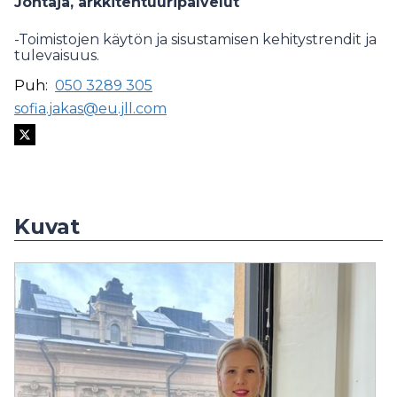
Johtaja, arkkitehtuuripalvelut
-Toimistojen käytön ja sisustamisen kehitystrendit ja
tulevaisuus.
Puh:
050 3289 305
sofia.jakas@eu.jll.com
Kuvat