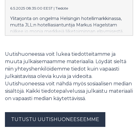
6.5.2025 08:35:00 EEST
|
Tiedote
Ylitarjonta on ongelma Helsingin hotellimarkkinassa,
mutta JLL:n hotelliasiantuntija Markus Hagelstam
näkee jo monia merkkejä liiketoiminnan elpymisestä.
Huoneiden kysyntä on jo palautunut pandemiaa
edeltäneelle tasolle. Helsinki vetää erityisesti
amerikkalaisia matkailijoita.
Uutishuoneessa voit lukea tiedotteitamme ja
muuta julkaisemaamme materiaalia. Löydät sieltä
niin yhteyshenkilöidemme tiedot kuin vapaasti
julkaistavissa olevia kuvia ja videoita.
Uutishuoneessa voit nähdä myös sosiaalisen median
sisältöjä. Kaikki tiedotepalvelussa julkaistu materiaali
on vapaasti median käytettävissä.
TUTUSTU UUTISHUONEESEEMME