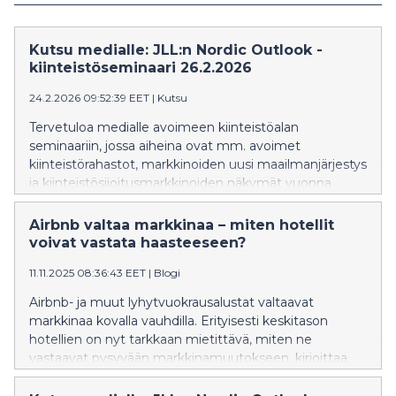
Kutsu medialle: JLL:n Nordic Outlook -
kiinteistöseminaari 26.2.2026
24.2.2026 09:52:39 EET
|
Kutsu
Tervetuloa medialle avoimeen kiinteistöalan
seminaariin, jossa aiheina ovat mm. avoimet
kiinteistörahastot, markkinoiden uusi maailmanjärjestys
ja kiinteistösijoitusmarkkinoiden näkymät vuonna
2026. Kiinteistöasiantuntija JLL järjestää seminaarin
Musiikkitalon Paavo-salissa (Mannerheimintie 13
Airbnb valtaa markkinaa – miten hotellit
A,00100 Helsinki) TORSTAINA 26.2. klo 8.30 - 10.30.
voivat vastata haasteeseen?
11.11.2025 08:36:43 EET
|
Blogi
Airbnb- ja muut lyhytvuokrausalustat valtaavat
markkinaa kovalla vauhdilla. Erityisesti keskitason
hotellien on nyt tarkkaan mietittävä, miten ne
vastaavat pysyvään markkinamuutokseen, kirjoittaa
JLL:n hotelliasiantuntija Markus Hagelstam.