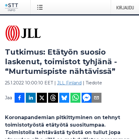
KIRJAUDU
Tutkimus: Etätyön suosio
laskenut, toimistot tyhjänä -
“Murtumispiste nähtävissä”
25.1.2022 10:00:10 EET
|
JLL Finland
|
Tiedote
Jaa
Koronapandemian pitkittyminen on tehnyt
toimistotyöstä etätyötä suositumpaa.
Toimistolla tehtävästä työstä on tullut jopa