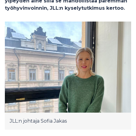
ylpeyden aihe sillä se mahdollistaa paremman
työhyvinvoinnin, JLL:n kyselytutkimus kertoo.
JLL:n johtaja Sofia Jakas