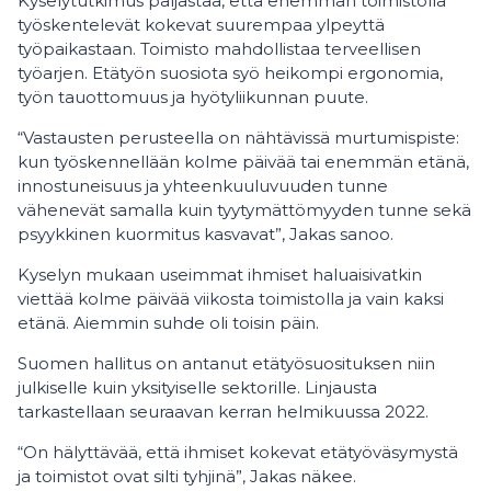
Kyselytutkimus paljastaa, että enemmän toimistolla
työskentelevät kokevat suurempaa ylpeyttä
työpaikastaan. Toimisto mahdollistaa terveellisen
työarjen. Etätyön suosiota syö heikompi ergonomia,
työn tauottomuus ja hyötyliikunnan puute.
“Vastausten perusteella on nähtävissä murtumispiste:
kun työskennellään kolme päivää tai enemmän etänä,
innostuneisuus ja yhteenkuuluvuuden tunne
vähenevät samalla kuin tyytymättömyyden tunne sekä
psyykkinen kuormitus kasvavat”, Jakas sanoo.
Kyselyn mukaan useimmat ihmiset haluaisivatkin
viettää kolme päivää viikosta toimistolla ja vain kaksi
etänä. Aiemmin suhde oli toisin päin.
Suomen hallitus on antanut etätyösuosituksen niin
julkiselle kuin yksityiselle sektorille. Linjausta
tarkastellaan seuraavan kerran helmikuussa 2022.
“On hälyttävää, että ihmiset kokevat etätyöväsymystä
ja toimistot ovat silti tyhjinä”, Jakas näkee.