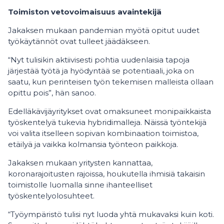
Toimiston vetovoimaisuus avaintekijä
Jakaksen mukaan pandemian myötä opitut uudet
työkäytännöt ovat tulleet jäädäkseen.
“Nyt tulisikin aktiivisesti pohtia uudenlaisia tapoja
järjestää työtä ja hyödyntää se potentiaali, joka on
saatu, kun perinteisen työn tekemisen malleista ollaan
opittu pois”, hän sanoo.
Edelläkävijäyritykset ovat omaksuneet monipaikkaista
työskentelyä tukevia hybridimalleja. Näissä työntekijä
voi valita itselleen sopivan kombinaation toimistoa,
etäilyä ja vaikka kolmansia työnteon paikkoja.
Jakaksen mukaan yritysten kannattaa,
koronarajoitusten rajoissa, houkutella ihmisiä takaisin
toimistolle luomalla sinne ihanteelliset
työskentelyolosuhteet.
“Työympäristö tulisi nyt luoda yhtä mukavaksi kuin koti.