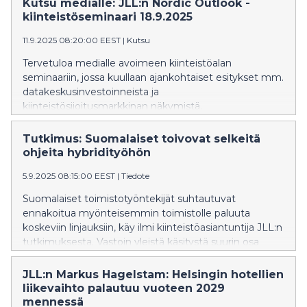
Kutsu medialle: JLL:n Nordic Outlook -
kiinteistöseminaari 18.9.2025
11.9.2025 08:20:00 EEST
|
Kutsu
Tervetuloa medialle avoimeen kiinteistöalan
seminaariin, jossa kuullaan ajankohtaiset esitykset mm.
datakeskusinvestoinneista ja
kiinteistösijoitusmarkkinan näkymistä.
Kiinteistöasiantuntija JLL järjestää seminaarin
Musiikkitalon Paavo-salissa (Mannerheimintie 13
Tutkimus: Suomalaiset toivovat selkeitä
A,00100 Helsinki) TORSTAINA 18.9.2025 klo 8.30 -
ohjeita hybridityöhön
10.30.
5.9.2025 08:15:00 EEST
|
Tiedote
Suomalaiset toimistotyöntekijät suhtautuvat
ennakoitua myönteisemmin toimistolle paluuta
koskeviin linjauksiin, käy ilmi kiinteistöasiantuntija JLL:n
tutkimuksesta. Vastoin yleistä käsitystä suurin osa
työntekijöistä ei kaipaa rajatonta vapautta tai 100-
prosenttista etätyötä, vaan toivoo selkeitä linjauksia
JLL:n Markus Hagelstam: Helsingin hotellien
työnteon paikan ja ajan suhteen.
liikevaihto palautuu vuoteen 2029
mennessä