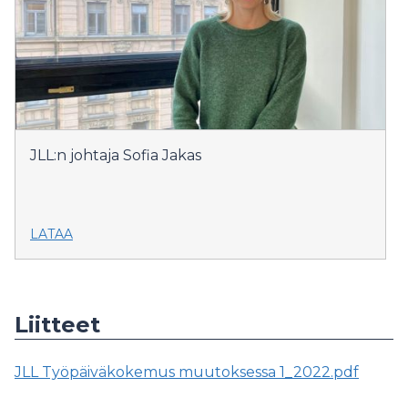
JLL:n johtaja Sofia Jakas
LATAA
Liitteet
JLL Työpäiväkokemus muutoksessa 1_2022.pdf