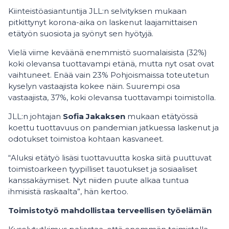
Kiinteistöasiantuntija JLL:n selvityksen mukaan
pitkittynyt korona-aika on laskenut laajamittaisen
etätyön suosiota ja syönyt sen hyötyjä.
Vielä viime keväänä enemmistö suomalaisista (32%)
koki olevansa tuottavampi etänä, mutta nyt osat ovat
vaihtuneet. Enää vain 23% Pohjoismaissa toteutetun
kyselyn vastaajista kokee näin. Suurempi osa
vastaajista, 37%, koki olevansa tuottavampi toimistolla.
JLL:n johtajan
Sofia Jakaksen
mukaan etätyössä
koettu tuottavuus on pandemian jatkuessa laskenut ja
odotukset toimistoa kohtaan kasvaneet.
“Aluksi etätyö lisäsi tuottavuutta koska siitä puuttuvat
toimistoarkeen tyypilliset tauotukset ja sosiaaliset
kanssakäymiset. Nyt niiden puute alkaa tuntua
ihmisistä raskaalta”, hän kertoo.
Toimistotyö mahdollistaa terveellisen työelämän