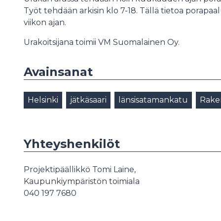
Työt tehdään arkisin klo 7-18. Tällä tietoa porapa
viikon ajan.
Urakoitsijana toimii VM Suomalainen Oy.
Avainsanat
Helsinki
jätkäsaari
länsisatamankatu
Rake
Yhteyshenkilöt
Projektipäällikkö Tomi Laine,
Kaupunkiympäristön toimiala
040 197 7680