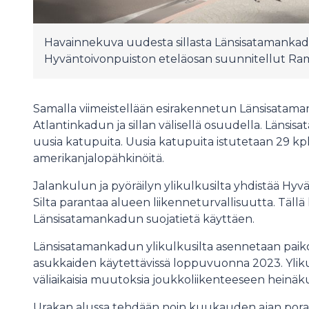
Havainnekuva uudesta sillasta Länsisatamankadun
Hyväntoivonpuiston eteläosan suunnitellut Ram
Samalla viimeistellään esirakennetun Länsisatamank
Atlantinkadun ja sillan välisellä osuudella. Länsi
uusia katupuita. Uusia katupuita istutetaan 29 kpl 
amerikanjalopähkinöitä.
Jalankulun ja pyöräilyn ylikulkusilta yhdistää Hyvä
Silta parantaa alueen liikenneturvallisuutta. Tällä
Länsisatamankadun suojatietä käyttäen.
Länsisatamankadun ylikulkusilta asennetaan paikoi
asukkaiden käytettävissä loppuvuonna 2023. Yliku
väliaikaisia muutoksia joukkoliikenteeseen heinäk
Urakan alussa tehdään noin kuukauden ajan porap