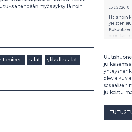
alueiden ja
alutuksia tehdään myös syksyllä noin
25.6.2026 18:
Helsingin 
yleisten al
Kokouksen 
on julkaist
Päätöstiedo
kokouksen p
valmistutt
Uutishuonee
ntaminen
sillat
ylikulkusillat
alueiden ja
julkaisemaam
yhteyshenki
olevia kuvia
sosiaalisen 
julkaistu ma
TUTUST