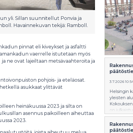
 yli. Sillan suunnitellut Ponvia ja
boll. Havainnekuvan tekijä: Ramboll.
adun pinnat eli kiveykset ja asfaltti
satamankadun vaerrelle istutetaan myös
ja ne ovat lajeiltaan metsävaahteroita ja
Rakennus
päätösti
ntoivonpuiston pohjois- ja eteläosat.
3.7.2026 10:
 hetkellä asukkaat ylittävät
Helsingin 
yleisten al
Kokouksen 
lleen heinäkuussa 2023 ja silta on
on julkaist
lkusillan asennus paikoilleen aiheuttaa
Päätöstiedo
uussa 2023.
kokouksen p
Rakennus
valmistutt
päätösti
aalutustöitä, joista aiheutuu melua.