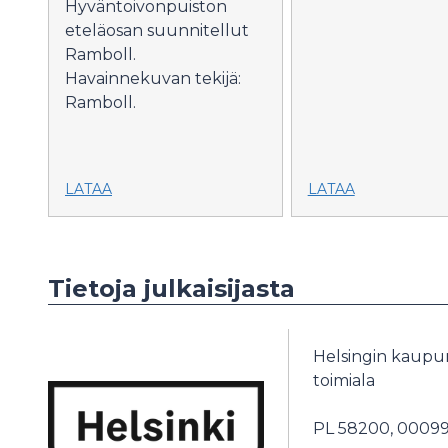
Hyväntoivonpuiston
eteläosan suunnitellut
Ramboll.
Havainnekuvan tekijä:
Ramboll.
LATAA
LATAA
Tietoja julkaisijasta
Helsingin kaupu
toimiala
PL 58200,
00099