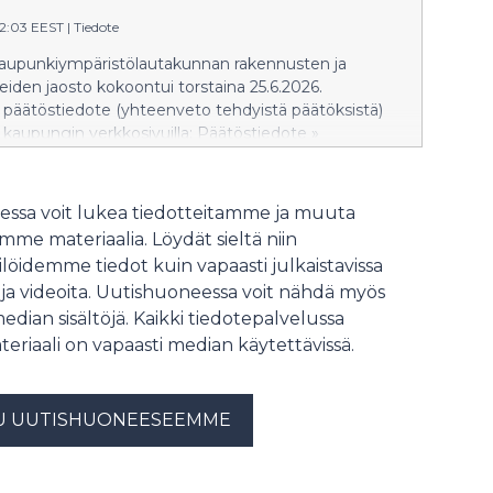
oston seuraava kokous on torstaina 20.8.2026.
12:03 EEST
|
Tiedote
kaupunkiympäristölautakunnan rakennusten ja
ueiden jaosto kokoontui torstaina 25.6.2026.
päätöstiedote (yhteenveto tehdyistä päätöksistä)
u kaupungin verkkosivuilla: Päätöstiedote »
te näkyy verkkosivuilla siihen asti kun
öytäkirja julkaistaan. Pöytäkirja korvaa
uaan päätöstiedotteen. Rakennusten ja yleisten
ssa voit lukea tiedotteitamme ja muuta
oston seuraava kokous on perjantaina 3.7.2026.
me materiaalia. Löydät sieltä niin
löidemme tiedot kuin vapaasti julkaistavissa
 ja videoita. Uutishuoneessa voit nähdä myös
median sisältöjä. Kaikki tiedotepalvelussa
teriaali on vapaasti median käytettävissä.
U UUTISHUONEESEEMME