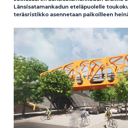
Länsisatamankadun eteläpuolelle toukokuun
teräsristikko asennetaan paikoilleen hei