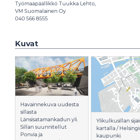
Työmaapäällikkö Tuukka Lehto,
VM Suomalainen Oy
040 566 8555
Kuvat
Havainnekuva uudesta
sillasta
Länsisatamankadun yli.
Ylikulkusillan sijai
Sillan suunnitellut
kartalla / Helsing
Ponvia ja
kaupunki.