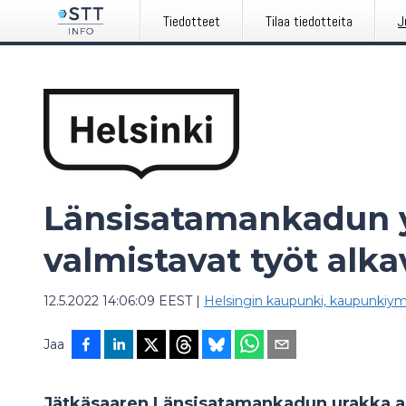
Tiedotteet
Tilaa tiedotteita
J
Länsisatamankadun yl
valmistavat työt alk
12.5.2022 14:06:09 EEST
|
Helsingin kaupunki, kaupunkiym
Jaa
Jätkäsaaren Länsisatamankadun urakka al