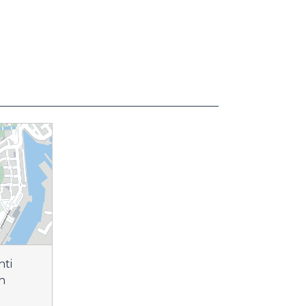
nti
in