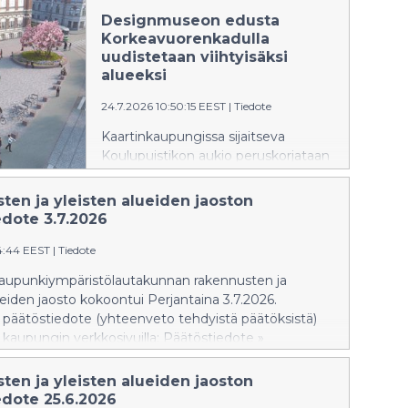
Designmuseon edusta
Korkeavuorenkadulla
uudistetaan viihtyisäksi
alueeksi
24.7.2026 10:50:15 EEST
|
Tiedote
Kaartinkaupungissa sijaitseva
Koulupuistikon aukio peruskorjataan
syksyn aikana ympärivuotiseksi
viihtyisäksi alueeksi. Samalla
ten ja yleisten alueiden jaoston
Designmuseon edusta
edote 3.7.2026
Korkeavuorenkadulla ja
54:44 EEST
|
Tiedote
Merimiehenkadulla rauhoitetaan
aiempaa kävelijäystävällisemmäksi,
kaupunkiympäristölautakunnan rakennusten ja
ja katujen kunnallistekniikkaa
ueiden jaosto kokoontui Perjantaina 3.7.2026.
uusitaan.
päätöstiedote (yhteenveto tehdyistä päätöksistä)
u kaupungin verkkosivuilla: Päätöstiedote »
te näkyy verkkosivuilla siihen asti kun
öytäkirja julkaistaan. Pöytäkirja korvaa
ten ja yleisten alueiden jaoston
uaan päätöstiedotteen. Rakennusten ja yleisten
edote 25.6.2026