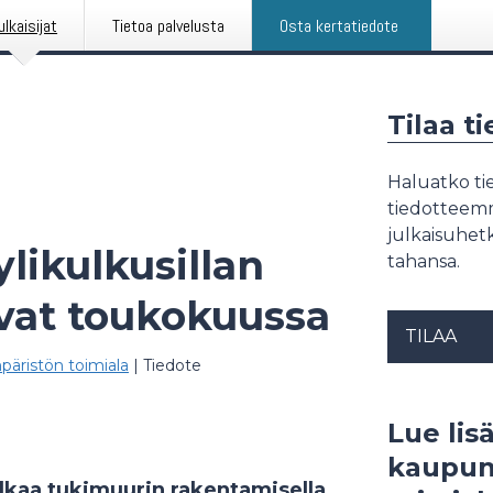
ulkaisijat
Tietoa palvelusta
Osta kertatiedote
Tilaa t
Haluatko tie
tiedotteemme
julkaisuhetk
ikulkusillan
tahansa.
avat toukokuussa
TILAA
päristön toimiala
|
Tiedote
Lue lisä
kaupun
kaa tukimuurin rakentamisella