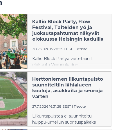
a
Kallio Block Party, Flow
Festival, Taiteiden yö ja
juoksutapahtumat näkyvät
elokuussa Helsingin kaduilla
30.7.2026 15:20:25 EEST
|
Tiedote
Kallio Block Partya vietetään 1.
elokuuta Viipurinkadun
ympäristössä.
Herttoniemen liikuntapuisto
suunniteltiin lähialueen
kouluja, asukkaita ja seuroja
varten
27.7.2026 16:31:28 EEST
|
Tiedote
Liikuntapuistoa ei suunniteltu
huippu-urheilun suorituspaikaksi.