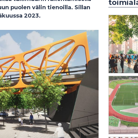
toimial
 puolen välin tienoilla. Sillan
näkuussa 2023.