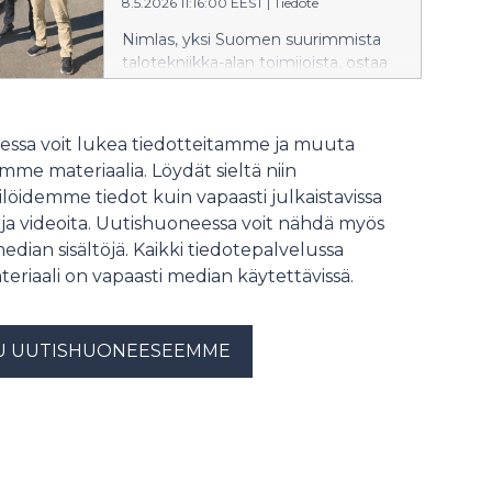
8.5.2026 11:16:00 EEST
|
Tiedote
YIT:n kanssa. Paikallis-Sähkö vastaa
hankkeen sähköasemasta sekä
Nimlas, yksi Suomen suurimmista
ensimmäisen ja toisen
talotekniikka-alan toimijoista, ostaa
datakeskuksen pääsähkönjakelusta.
sähköurakoitsija LP Electricin.
LVI-Aitta toteuttaa kiinteistön LVI-
Uudisasuntojen ja
tekniikan ensimmäiseen ja toiseen
hoivarakentamisen sähköurakointia
ssa voit lukea tiedotteitamme ja muuta
datakeskukseen.
ja monipuolisia sähköhuoltotöitä
me materiaalia. Löydät sieltä niin
tekevä LP Electric jatkaa
löidemme tiedot kuin vapaasti julkaistavissa
toimintaansa omalla nimellään
 ja videoita. Uutishuoneessa voit nähdä myös
osana Nimlaksen yrittäjävetoisten
yhtiöiden verkostoa.
median sisältöjä. Kaikki tiedotepalvelussa
teriaali on vapaasti median käytettävissä.
U UUTISHUONEESEEMME