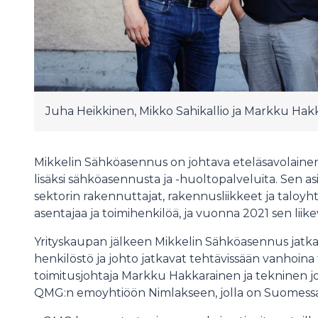
Juha Heikkinen, Mikko Sahikallio ja Markku Hak
Mikkelin Sähköasennus on johtava eteläsavolainen 
lisäksi sähköasennusta ja -huoltopalveluita. Sen asi
sektorin rakennuttajat, rakennusliikkeet ja taloyht
asentajaa ja toimihenkilöä, ja vuonna 2021 sen liike
Yrityskaupan jälkeen Mikkelin Sähköasennus jatkaa
henkilöstö ja johto jatkavat tehtävissään vanhoina 
toimitusjohtaja Markku Hakkarainen ja tekninen jo
QMG:n emoyhtiöön Nimlakseen, jolla on Suomessa ja