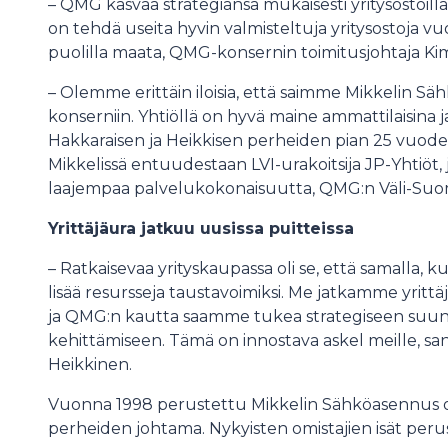
– QMG kasvaa strategiansa mukaisesti yritysostoill
on tehdä useita hyvin valmisteltuja yritysostoja v
puolilla maata, QMG-konsernin toimitusjohtaja K
– Olemme erittäin iloisia, että saimme Mikkelin 
konserniin. Yhtiöllä on hyvä maine ammattilaisina
Hakkaraisen ja Heikkisen perheiden pian 25 vuode
Mikkelissä entuudestaan LVI-urakoitsija JP-Yhtiö
laajempaa palvelukokonaisuutta, QMG:n Väli-Suom
Yrittäjäura jatkuu uusissa puitteissa
– Ratkaisevaa yrityskaupassa oli se, että samalla,
lisää resursseja taustavoimiksi. Me jatkamme yritt
ja QMG:n kautta saamme tukea strategiseen suunni
kehittämiseen. Tämä on innostava askel meille, s
Heikkinen.
Vuonna 1998 perustettu Mikkelin Sähköasennus on
perheiden johtama. Nykyisten omistajien isät peru