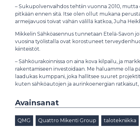
– Sukupolvenvaihdos tehtiin vuonna 2010, mutta 
pitkään ennen sitä. Itse olen ollut mukana perusta
armeijavuosi toivat vähän välillä katkoa, Juha Hei
Mikkelin Sähköasennus tunnetaan Etelä-Savon joh
vuosina työlistalla ovat korostuneet terveydenhuol
kiinteistöt.
– Sähköurakoinnissa on aina kova kilpailu, ja mark
rakentamiseen investoidaan. Me haluamme olla paika
laadukas kumppani, joka hallitsee suuret projektit
kuten sähköautojen ja aurinkoenergian ratkaisut
Avainsanat
QMG
Quattro Mikenti Group
talotekniikka