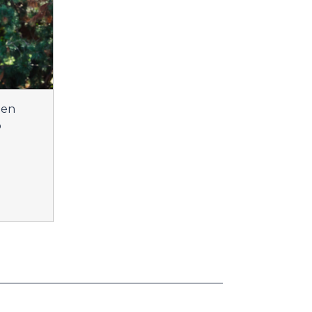
men
o