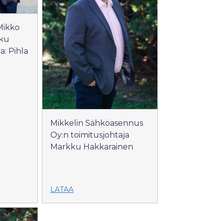
Mikko
kku
: Pihla
Mikkelin Sähköasennus
Oy:n toimitusjohtaja
Markku Hakkarainen
LATAA