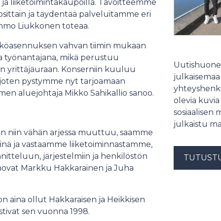
a ja liiketoimintakaupoilla. Tavoitteemme
uosittain ja täydentää palveluitamme eri
immo Liukkonen toteaa.
Sähköasennuksen vahvan tiimin mukaan
 ja työnantajana, mikä perustuu
Uutishuonee
n yrittäjäuraan. Konserniin kuuluu
julkaisemaam
t, joten pystymme nyt tarjoamaan
yhteyshenki
en aluejohtaja Mikko Sahikallio sanoo.
olevia kuvia
sosiaalisen 
julkaistu ma
 kun niin vähän arjessa muuttuu, saamme
äjinä ja vastaamme liiketoiminnastamme,
tteluun, järjestelmiin ja henkilöstön
TUTUST
anovat Markku Hakkarainen ja Juha
 aina ollut Hakkaraisen ja Heikkisen
stivat sen vuonna 1998.