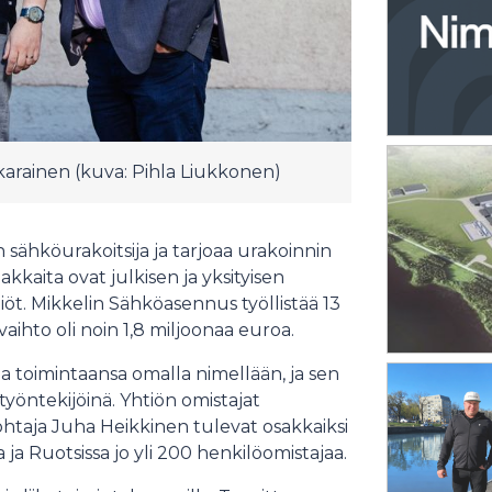
karainen (kuva: Pihla Liukkonen)
sähköurakoitsija ja tarjoaa urakoinnin
akkaita ovat julkisen ja yksityisen
iöt. Mikkelin Sähköasennus työllistää 13
vaihto oli noin 1,8 miljoonaa euroa.
 toimintaansa omalla nimellään, ja sen
työntekijöinä. Yhtiön omistajat
htaja Juha Heikkinen tulevat osakkaiksi
 Ruotsissa jo yli 200 henkilöomistajaa.