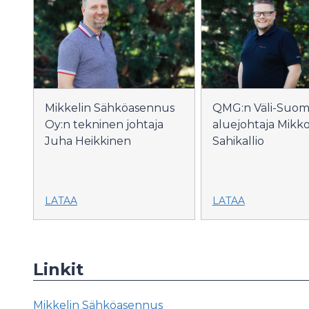
Mikkelin Sähköasennus
QMG:n Väli-Suo
Oy:n tekninen johtaja
aluejohtaja Mikk
Juha Heikkinen
Sahikallio
LATAA
LATAA
Linkit
Mikkelin Sähköasennus