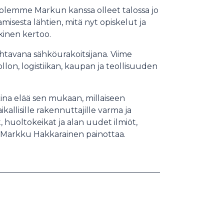
olemme Markun kanssa olleet talossa jo
misesta lähtien, mitä nyt opiskelut ja
kkinen kertoo.
tavana sähköurakoitsijana. Viime
lon, logistiikan, kaupan ja teollisuuden
kina elää sen mukaan, millaiseen
llisille rakennuttajille varma ja
, huoltokeikat ja alan uudet ilmiöt,
, Markku Hakkarainen painottaa.