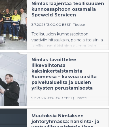
Nimlas laajentaa teollisuuden
kunnossapitoon ostamalla
Speweld Servicen
3.7.2026 13:00:00 EEST
|
Tiedote
Teollisuuden kunnossapitoon,
vaativiin hitsauksiin, painelaitteisiin ja
teollisuusputkistojen asennuksiin
erikoistunut orimattilalainen
Speweld Service Oy palvelee
Nimlas tavoittelee
prosessi-, energia- ja muuta raskasta
liikevaihtonsa
teollisuutta valtakunnallisesti.
kaksinkertaistamista
Yritysosto laajentaa paikallisista
Suomessa – kasvua uusilta
yrityksistä koostuvan Nimlaksen
palvelualueilta ja uusien
toimintaa talotekniikasta
yritysten perustamisesta
teollisuuden teknisiin palveluihin.
9.6.2026 09:00:00 EEST
|
Tiedote
Talotekniikkakonserni Nimlas
tavoittelee voimakasta kasvua 800
Muutoksia Nimlaksen
miljoonaan euroon Suomessa osana
johtoryhmässä: hankinta- ja
pohjoismaisen Nimlas Groupin uutta