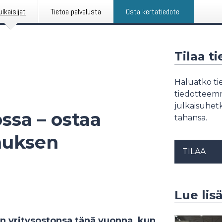
ulkaisijat
Tietoa palvelusta
Osta kertatiedote
Tilaa t
Haluatko tie
tiedotteemme
julkaisuhetk
ssa – ostaa
tahansa.
nuksen
TILAA
Lue lis
n yritysostonsa tänä vuonna, kun