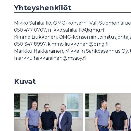
Yhteyshenkilöt
Mikko Sahikallio, QMG-konserni, Väli-Suomen aluejo
050 477 0707, mikko.sahikallio@qmg.fi
Kimmo Liukkonen, QMG-konsernin toimitusjohtaja 
050 347 8997, kimmo.liukkonen@qmg.fi
Markku Hakkarainen, Mikkelin Sähköasennus Oy, to
markku.hakkarainen@msaoy.fi
Kuvat