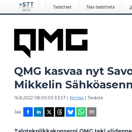
Tiedotteet
Tilaa tiedotteita
J
QMG kasvaa nyt Savo
Mikkelin Sähköasen
16.8.2022 08:00:00 EEST
|
Nimlas
|
Tiedote
Jaa
Talotekniikkakonserni QMG teki viidenne