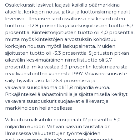
Osakekurssit laskivat laajasti kaikilla päämarkkina-
alueilla, korkojen nousu jatkui ja luottoriskimarginaalit
levenivät. Ilmarisen sijoitussalkussa osakesijoitusten
tuotto oli -12,8 prosenttia ja korkosijoitusten tuotto -5,7
prosenttia. Kiinteistösijoitusten tuotto oli 4,0 prosenttia,
mutta myös kiinteistöjen arvostuksiin kohdistuu
korkojen nousun myötä laskupainetta. Muiden
sijoitusten tuotto oli -3,3 prosenttia. Sijoitusten pitkän
aikavälin keskimääräinen nimellistuotto oli 5,7
prosenttia, mikä vastaa 3,9 prosentin keskimääräistä
reaalivuosituottoa vuodesta 1997. Vakavaraisuusaste
säilyi hyvällä tasolla 126,3 prosentissa ja
vakavaraisuuspääoma oli 11,8 miljardia euroa.
Pitkäjänteisellä rahastoinnilla ja sijoittamisella kerätyt
vakavaraisuuspuskurit suojaavat eläkevaroja
markkinoiden heilahdellessa.
Vakuutusmaksutulo nousi peräti 12 prosenttia 5,0
miljardiin euroon. Vahvan kasvun taustalla on
Ilmarisessa vakuutettujen työntekijöiden