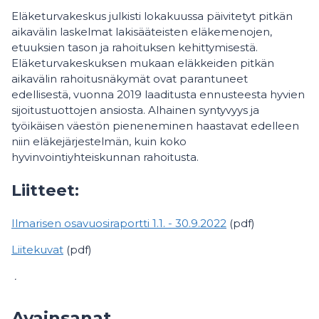
Eläketurvakeskus julkisti lokakuussa päivitetyt pitkän
aikavälin laskelmat lakisääteisten eläkemenojen,
etuuksien tason ja rahoituksen kehittymisestä.
Eläketurvakeskuksen mukaan eläkkeiden pitkän
aikavälin rahoitusnäkymät ovat parantuneet
edellisestä, vuonna 2019 laaditusta ennusteesta hyvien
sijoitustuottojen ansiosta. Alhainen syntyvyys ja
työikäisen väestön pieneneminen haastavat edelleen
niin eläkejärjestelmän, kuin koko
hyvinvointiyhteiskunnan rahoitusta.
Liitteet:
Ilmarisen osavuosiraportti 1.1. - 30.9.2022
(pdf)
Liitekuvat
(pdf)
.
Avainsanat