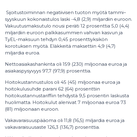
Sijoitustoiminnan negatiivisen tuoton myötä tammi–
syyskuun kokonaistulos laski -4,8 (2,9) miljardiin euroon.
Vakuutusmaksutulo nousi peräti 12 prosenttia 5,0 (4,4)
miljardiin euroon palkkasummien vahvan kasvun ja
TyEL-maksuun tehdyn 0,45 prosenttiyksikön
korotuksen myötä. Eläkkeitä maksettiin 4,9 (4,7)
miljardia euroa.
Nettoasiakashankinta oli 159 (230) miljoonaa euroa ja
asiakaspysyvyys 97,7 (97,9) prosenttia.
Hoitokustannustulos oli 45 (45) miljoonaa euroa ja
hoitokulusuhde parani 62 (64) prosenttiin
hoitokustannustariffiin tehdystä 9,5 prosentin laskusta
huolimatta. Hoitokulut alenivat 7 miljoonaa euroa 73
(81) miljoonaan euroon.
Vakavaraisuuspääoma oli 11,8 (16,5) miljardia euroa ja
vakavaraisuusaste 126,3 (136,7) prosenttia.