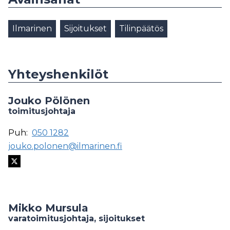
Ilmarinen
Sijoitukset
Tilinpäätös
Yhteyshenkilöt
Jouko Pölönen
toimitusjohtaja
Puh:
050 1282
jouko.polonen@ilmarinen.fi
Mikko Mursula
varatoimitusjohtaja, sijoitukset