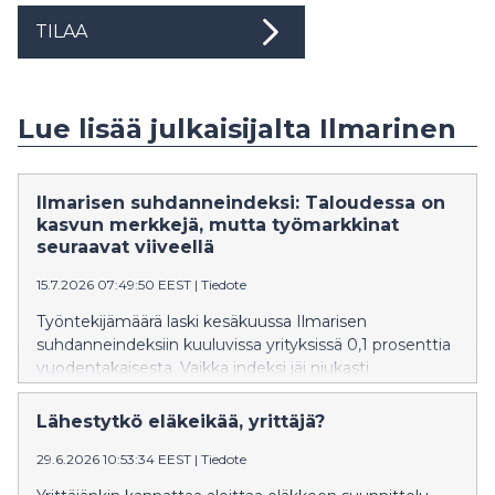
TILAA
Lue lisää julkaisijalta Ilmarinen
Ilmarisen suhdanneindeksi: Taloudessa on
kasvun merkkejä, mutta työmarkkinat
seuraavat viiveellä
15.7.2026 07:49:50 EEST
|
Tiedote
Työntekijämäärä laski kesäkuussa Ilmarisen
suhdanneindeksiin kuuluvissa yrityksissä 0,1 prosenttia
vuodentakaisesta. Vaikka indeksi jäi niukasti
miinukselle, talouden piristymisestä on merkkejä
näkyvissä. Työmarkkinoilla käänne näkyy kuitenkin
Lähestytkö eläkeikää, yrittäjä?
viiveellä.
29.6.2026 10:53:34 EEST
|
Tiedote