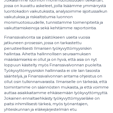
Julkaisimme luonnon monimuotoisuuden tiekartan,
jossa on kuvattu askeleet, joilla lisäämme ymmärrystä
luontokadon vaikutuksista, analysoimme sijoitussalkun
vaikutuksia ja riskialtistumia luonnon
monimuotoisuudelle, tunnistamme toimenpiteitä ja
vaikuttamiskeinoja sekä kehitämme raportointia.
Finanssivalvonta sai päätökseen useita vuosia
jatkuneen prosessin, jossa on tarkastettu
perusteellisesti Ilmarisen työkyvyttömyysriskin
hallintaa. Aihetta hallinnollisen seuraamuksen
määräämiseksi ei ollut ja on hyvä, että asia on nyt
loppuun käsitelty myös Finanssivalvonnan puolelta.
Työkyvyttömyysriskin hallinnasta ei ole lain tasoista
sääntelyä, ja Finanssivalvonnan antama ohjeistus on
ollut osin tulkinnanvaraista. Ilmariselle on tärkeää, että
toimintamme on säännösten mukaista, ja että voimme
auttaa asiakkaitamme ehkäisemään työkyvyttömyyttä.
Jokainen ennaltaehkäisty työkyvyttömyyseläke on
paitsi inhimillisesti tärkeä, myös työnantajien,
yhteiskunnan ja eläkejärjestelmän etu.