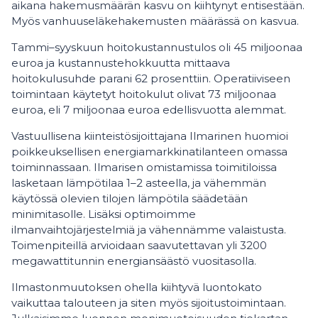
aikana hakemusmäärän kasvu on kiihtynyt entisestään.
Myös vanhuuseläkehakemusten määrässä on kasvua.
Tammi–syyskuun hoitokustannustulos oli 45 miljoonaa
euroa ja kustannustehokkuutta mittaava
hoitokulusuhde parani 62 prosenttiin. Operatiiviseen
toimintaan käytetyt hoitokulut olivat 73 miljoonaa
euroa, eli 7 miljoonaa euroa edellisvuotta alemmat.
Vastuullisena kiinteistösijoittajana Ilmarinen huomioi
poikkeuksellisen energiamarkkinatilanteen omassa
toiminnassaan. Ilmarisen omistamissa toimitiloissa
lasketaan lämpötilaa 1–2 asteella, ja vähemmän
käytössä olevien tilojen lämpötila säädetään
minimitasolle. Lisäksi optimoimme
ilmanvaihtojärjestelmiä ja vähennämme valaistusta.
Toimenpiteillä arvioidaan saavutettavan yli 3200
megawattitunnin energiansäästö vuositasolla.
Ilmastonmuutoksen ohella kiihtyvä luontokato
vaikuttaa talouteen ja siten myös sijoitustoimintaan.