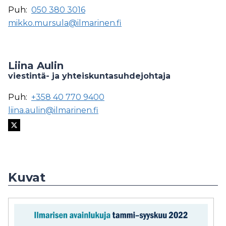
Puh:
050 380 3016
mikko.mursula@ilmarinen.fi
Liina Aulin
viestintä- ja yhteiskuntasuhdejohtaja
Puh:
+358 40 770 9400
liina.aulin@ilmarinen.fi
Kuvat