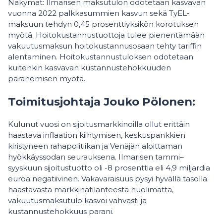
Näkymät: Ilmarisen maksutulon odotetaan kasvavan
vuonna 2022 palkkasummien kasvun sekä TyEL-
maksuun tehdyn 0,45 prosenttiyksikön korotuksen
myötä. Hoitokustannustuottoja tulee pienentämään
vakuutusmaksun hoitokustannusosaan tehty tariffin
alentaminen. Hoitokustannustuloksen odotetaan
kuitenkin kasvavan kustannustehokkuuden
paranemisen myötä.
Toimitusjohtaja Jouko Pölonen:
Kulunut vuosi on sijoitusmarkkinoilla ollut erittäin
haastava inflaation kiihtymisen, keskuspankkien
kiristyneen rahapolitiikan ja Venäjän aloittaman
hyökkäyssodan seurauksena. Ilmarisen tammi–
syyskuun sijoitustuotto oli -8 prosenttia eli 4,9 miljardia
euroa negatiivinen. Vakavaraisuus pysyi hyvällä tasolla
haastavasta markkinatilanteesta huolimatta,
vakuutusmaksutulo kasvoi vahvasti ja
kustannustehokkuus parani.