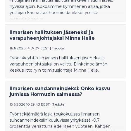
Yrittäjänkin kannattaa aloittaa eläkkeen suunnittelu
hyvissä ajoin. Kokosimme kymmenen asiaa, jotka
yrittäjän kannattaa huomioida eläköitymistä
suunnitellessaan.
Ilmarisen hallituksen jäseneksi ja
varapuheenjohtajaksi Minna Helle
16.6.2026 14:57:37 EEST
|
Tiedote
Työeläkeyhtiö Ilmarisen hallituksen jäseneksi ja
varapuheenjohtajaksi on valittu Elinkeinoelämän
keskusliitto ry:n toimitusjohtaja Minna Helle.
Ilmarisen suhdanneindeksi: Onko kasvu
jumissa Hormuzin salmessa?
15.6.2026 10:29:43 EEST
|
Tiedote
Työntekijämäärä laski toukokuussa Ilmarisen
suhdanneindeksiin kuuluvissa yrityksissä -0,7
prosenttia verrattuna edelliseen vuoteen. Kahden