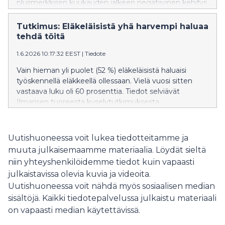
plusmerkkisen kuukauden jälkeen negatiivinen kehitys
voi yllättää, mutta talouden käänne on usein aluksi
epätasainen.
Tutkimus: Eläkeläisistä yhä harvempi haluaa
tehdä töitä
1.6.2026 10:17:32 EEST
|
Tiedote
Vain hieman yli puolet (52 %) eläkeläisistä haluaisi
työskennellä eläkkeellä ollessaan. Vielä vuosi sitten
vastaava luku oli 60 prosenttia. Tiedot selviävät
Ilmarisen tuoreesta kyselytutkimuksesta.
Uutishuoneessa voit lukea tiedotteitamme ja
muuta julkaisemaamme materiaalia. Löydät sieltä
niin yhteyshenkilöidemme tiedot kuin vapaasti
julkaistavissa olevia kuvia ja videoita.
Uutishuoneessa voit nähdä myös sosiaalisen median
sisältöjä. Kaikki tiedotepalvelussa julkaistu materiaali
on vapaasti median käytettävissä.