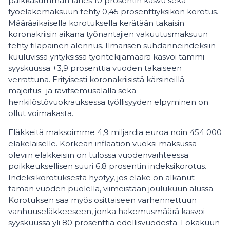
palkkasumman lähes 10 prosentin kasvu sekä
työeläkemaksuun tehty 0,45 prosenttiyksikön korotus.
Määräaikaisella korotuksella kerätään takaisin
koronakriisin aikana työnantajien vakuutusmaksuun
tehty tilapäinen alennus. Ilmarisen suhdanneindeksiin
kuuluvissa yrityksissä työntekijämäärä kasvoi tammi–
syyskuussa +3,9 prosenttia vuoden takaiseen
verrattuna. Erityisesti koronakriisistä kärsineillä
majoitus- ja ravitsemusalalla sekä
henkilöstövuokrauksessa työllisyyden elpyminen on
ollut voimakasta.
Eläkkeitä maksoimme 4,9 miljardia euroa noin 454 000
eläkeläiselle. Korkean inflaation vuoksi maksussa
oleviin eläkkeisiin on tulossa vuodenvaihteessa
poikkeuksellisen suuri 6,8 prosentin indeksikorotus.
Indeksikorotuksesta hyötyy, jos eläke on alkanut
tämän vuoden puolella, viimeistään joulukuun alussa.
Korotuksen saa myös osittaiseen varhennettuun
vanhuuseläkkeeseen, jonka hakemusmäärä kasvoi
syyskuussa yli 80 prosenttia edellisvuodesta. Lokakuun