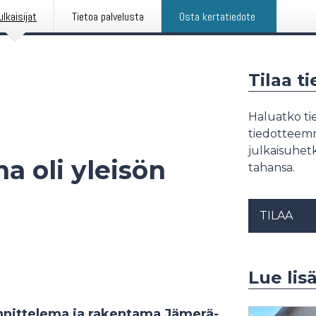
ulkaisijat
Tietoa palvelusta
Osta kertatiedote
Tilaa t
Haluatko tie
tiedotteemme
julkaisuhetk
a oli yleisön
tahansa.
TILAA
Lue lis
unnittelema ja rakentama Jämerä-