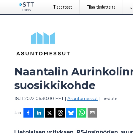
Tiedotteet
Tilaa tiedotteita
J
Naantalin Aurinkolinn
suosikkikohde
18.11.2022 06:30:00 EET
|
Asuntomessut
|
Tiedote
Jaa
Lietolaisen yrityksen, RS-Insinöörien, su