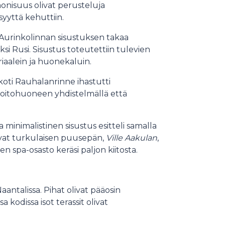
onisuus olivat perusteluja
syyttä kehuttiin.
 Aurinkolinnan sisustuksen takaa
ksi Rusi. Sisustus toteutettiin tulevien
iaalein ja huonekaluin.
n koti Rauhalanrinne ihastutti
hoitohuoneen yhdistelmällä että
 minimalistinen sisustus esitteli samalla
olivat turkulaisen puusepän,
Ville Aakulan
,
 spa-osasto keräsi paljon kiitosta.
antalissa. Pihat olivat pääosin
a kodissa isot terassit olivat