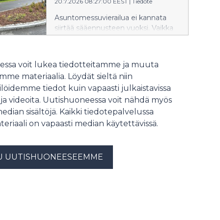
20.7.2026 08:27:00 EEST
|
Tiedote
Asuntomessuvierailua ei kannata
siirtää sääennusteen vuoksi. Vaikka
messualueella liikutaan ulkona
kohteesta toiseen, suuri osa päivästä
vietetään messutalojen ja muiden
ssa voit lukea tiedotteitamme ja muuta
sisäkohteiden suojassa. Sateen
me materiaalia. Löydät sieltä niin
sattuessa kannattaa siis napata
löidemme tiedot kuin vapaasti julkaistavissa
sateenvarjo mukaan ja suunnata
 ja videoita. Uutishuoneessa voit nähdä myös
Asuntomessuille Lempäälään
hyvissä ajoin ennen tapahtuman
median sisältöjä. Kaikki tiedotepalvelussa
viimeisiä päiviä.
teriaali on vapaasti median käytettävissä.
U UUTISHUONEESEEMME