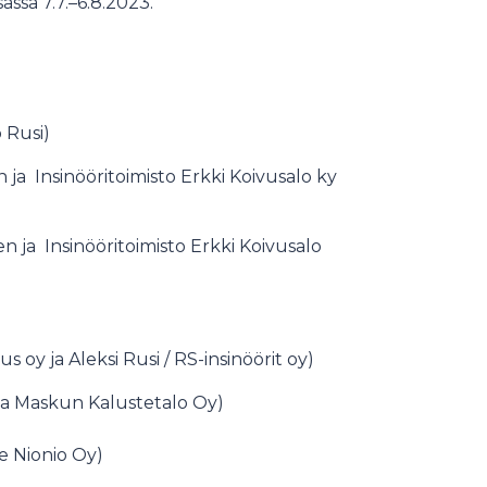
assa 7.7.–6.8.2023.
 Rusi)
 ja Insinööritoimisto Erkki Koivusalo ky
n ja Insinööritoimisto Erkki Koivusalo
us oy ja Aleksi Rusi / RS-insinöörit oy)
 ja Maskun Kalustetalo Oy)
e Nionio Oy)