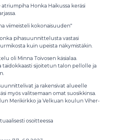
n
atriumpiha Honka Haikussa keräsi
arjassa.
ha viimeisteli kokonaisuuden"
 jonka pihasuunnittelusta vastasi
 nurmikosta kuin upeista näkymistäkin.
elu oli Minna Toivosen käsialaa.
 taidokkaasti sijoitetun talon pellolle ja
in.
uunnittelivat ja rakensivat alueelle
pääsi myös valitsemaan omat suosikkinsa.
un Merikirkko ja Velkuan koulun Viher-
uaalisesti osoitteessa