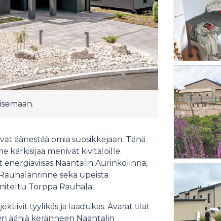
aisemaan.
vat äänestää omia suosikkejaan. Tänä
ärkisijaa menivät kivitaloille.
 energiaviisas Naantalin Aurinkolinna,
 Rauhalanrinne sekä upeista
nniteltu Torppa Rauhala.
tiivit tyylikäs ja laadukas. Avarat tilat
iten ääniä keränneen Naantalin