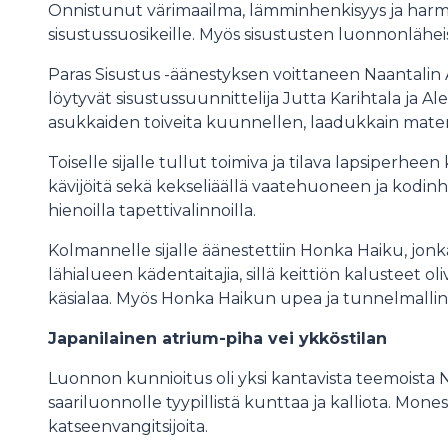
Onnistunut värimaailma, lämminhenkisyys ja harm
sisustussuosikeille. Myös sisustusten luonnonlähei
Paras Sisustus -äänestyksen voittaneen Naantalin
löytyvät sisustussuunnittelija Jutta Karihtala ja Ale
asukkaiden toiveita kuunnellen, laadukkain mater
Toiselle sijalle tullut toimiva ja tilava lapsiperhee
kävijöitä sekä kekseliäällä vaatehuoneen ja kodin
hienoilla tapettivalinnoilla.
Kolmannelle sijalle äänestettiin Honka Haiku, jonka
lähialueen kädentaitajia, sillä keittiön kalusteet 
käsialaa. Myös Honka Haikun upea ja tunnelmallinen
Japanilainen atrium-piha vei ykköstilan
Luonnon kunnioitus oli yksi kantavista teemoista Na
saariluonnolle tyypillistä kunttaa ja kalliota. Moness
katseenvangitsijoita.