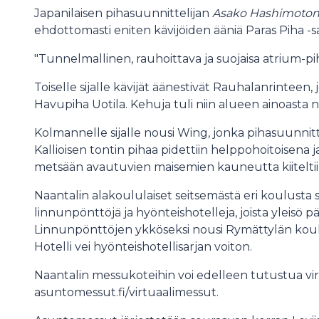
Japanilaisen pihasuunnittelijan
Asako Hashimoto
ehdottomasti eniten kävijöiden ääniä Paras Piha -s
"Tunnelmallinen, rauhoittava ja suojaisa atrium-pi
Toiselle sijalle kävijät äänestivät Rauhalanrinteen,
Havupiha Uotila. Kehuja tuli niin alueen ainoasta
Kolmannelle sijalle nousi Wing, jonka pihasuunnitt
Kallioisen tontin pihaa pidettiin helppohoitoisena ja
metsään avautuvien maisemien kauneutta kiitelti
Naantalin alakoululaiset seitsemästä eri koulusta s
linnunpönttöjä ja hyönteishotelleja, joista yleisö 
Linnunpönttöjen ykköseksi nousi Rymättylän koul
Hotelli vei hyönteishotellisarjan voiton.
Naantalin messukoteihin voi edelleen tutustua virt
asuntomessut.fi/virtuaalimessut.