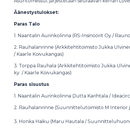
Asuntomessut järjestetään seuraavan kerran Loviis
Äänestystulokset:
Paras Talo
1. Naantalin Aurinkolinna (RS-Insinöörit Oy / Rauno
2. Rauhalanrinne (Arkkitehtitoimisto Jukka Ulvinen
/ Kaarle Koivukangas)
3. Torppa Rauhala (Arkkitehtitoimisto Jukka Ulvine
ky / Kaarle Koivukangas)
Paras sisustus
1. Naantalin Aurinkolinna (Jutta Karihtala / Ideacirc
2. Rauhalanrinne (Suunnittelutoimisto M Interior
3. Honka Haiku (Maru Hautala / Suunnitteluhuon