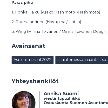
Paras piha
1. Honka Haiku (Asako Hashimoto /Hashimoto)
2. Rauhalanrinne (Havupiha / Uotila)
3. Wing (Minna Toivanen / Minna Toivanen Design)
Avainsanat
Asuntomessut2022
asuntomessutnaantalissa
Yhteyshenkilöt
Annika Suomi
viestintäpäällikkö
Osuuskunta Suomen Asuntom