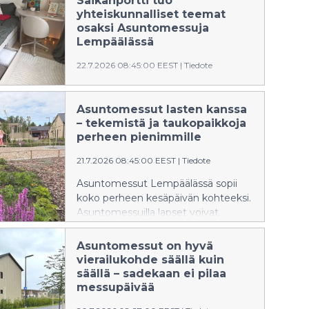
Saikanportti tuo
messukohteisiin ja ainutlaatuiseen
yhteiskunnalliset teemat
messualueeseen.
osaksi Asuntomessuja
Lempäälässä
22.7.2026 08:45:00 EEST
|
Tiedote
Asuntomessujen kerrostalokohde
Saikanportti kutsuu katsomaan
Asuntomessut lasten kanssa
koteja pintaa syvemmältä. Neljässä
– tekemistä ja taukopaikkoja
messuasunnossa tarkastellaan
perheen pienimmille
aistiyliherkkyyttä, elämän yllättäviä
muutoksia, muistiystävällistä
21.7.2026 08:45:00 EEST
|
Tiedote
asumista ja tukiperhetoimintaa
Asuntomessut Lempäälässä sopii
sisustuksen keinoin.
koko perheen kesäpäivän kohteeksi.
Asuntomessuilla lapset voivat
levähtää talokierrosten lomassa,
leikkiä, piirrellä ja osallistua erilaisiin
Asuntomessut on hyvä
puuhiin. Myös aivan messualueen
vierailukohde säällä kuin
vieressä sijaitseva Ideapark tarjoaa
säällä – sadekaan ei pilaa
runsaasti täydentävää tekemistä
messupäivää
lapsiperheille.