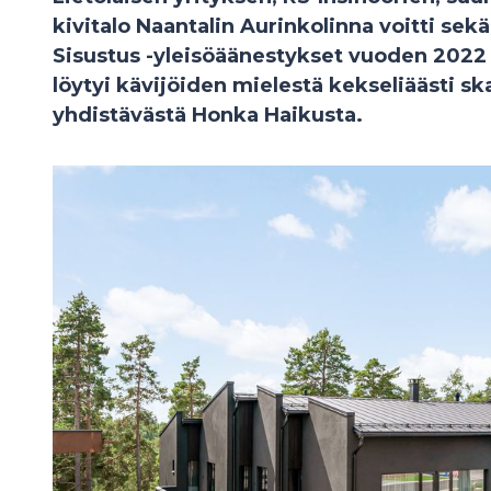
kivitalo Naantalin Aurinkolinna voitti se
Sisustus -yleisöäänestykset vuoden 2022 
löytyi kävijöiden mielestä kekseliäästi sk
yhdistävästä Honka Haikusta.