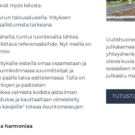
ivät myös kiitosta.
urun talousalueella. Yrityksen
allistumista tärkeänä.
hellä, tuntui luontevalta lähteä
Uutishuonee
kittävä referenssikohde. Nyt meillä on
julkaisemaam
anoo.
yhteyshenki
olevia kuvia
yksille esitellä omaa osaamistaan ja
sosiaalisen 
rinkolinnassa suunnittelijat ja
julkaistu ma
 päällä taloa esittelemässä. Tällä on
ntojen ja päätösten
ikea valmiista kodista aistia ilman
TUTUST
dukas ja kauttaaltaan viimeistelty
 kävijöille" toteaa Asuntomessujen
 ja harmoniaa