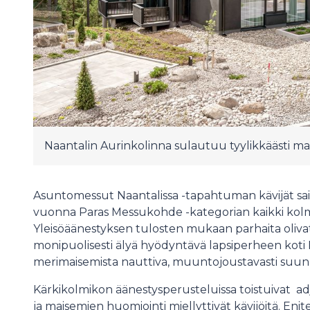
Naantalin Aurinkolinna sulautuu tyylikkäästi m
Asuntomessut Naantalissa -tapahtuman kävijät sai
vuonna Paras Messukohde -kategorian kaikki kolme k
Yleisöäänestyksen tulosten mukaan parhaita olivat
monipuolisesti älyä hyödyntävä lapsiperheen koti
merimaisemista nauttiva, muuntojoustavasti suu
Kärkikolmikon äänestysperusteluissa toistuivat adjek
ja maisemien huomiointi miellyttivät kävijöitä. En