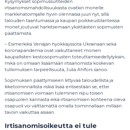
Kysymykset sopimussuhteiden
irtisanomismahdollisuuksista ovatkin monelle
markkinatoimijalle hyvin olennaisia juuri nyt, sillä
talouden taantumassa ja kaupan poikkeustilanteissa
monet joutuvat harkitsemaan yksittäisten sopimusten
päättämistä.
­– Esimerkiksi Venäjän hyökkäyssota Ukrainaan sekä
koronapandemia ovat vaikuttaneet monien
kaupallisten kestosopimusten toteuttamisedellytyksiin,
mikä on omiaan lisäämään irtisanomista koskevan
tutkimuksen tarpeellisuuta, Julia Ahlfors sanoo.
Sopimuksen päättymiseen liittyvää taloudellista ja
liiketoiminnallista riskiä lisää entisestään se, ettei
irtisanomisen voimaan tuleminen riipu toisen
osapuolen kannasta eikä irtisanomisen kohteena oleva
osapuoli voi välttämättä omalla toiminnallaan millään
tavoin vaikuttaa asiaan.
Irtisanomisoikeutta ei tule