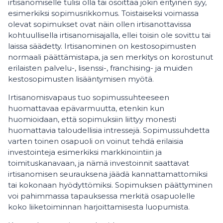
irtisanomiselle tulisi olla tai osoittaa jokin erityinen syy,
esimerkiksi sopimusrikkomus. Toistaiseksi voimassa
olevat sopimukset ovat näin ollen irtisanottavissa
kohtuullisella irtisanomisajalla, ellei toisin ole sovittu tai
laissa säädetty. Irtisanominen on kestosopimusten
normaali päättämistapa, ja sen merkitys on korostunut
erilaisten palvelu-, lisenssi-, franchising- ja muiden
kestosopimusten lisääntymisen myötä.
Irtisanomisvapaus tuo sopimussuhteeseen
huomattavaa epävarmuutta, etenkin kun
huomioidaan, että sopimuksiin liittyy monesti
huomattavia taloudellisia intressejä. Sopimussuhdetta
varten toinen osapuoli on voinut tehdä erilaisia
investointeja esimerkiksi markkinointiin ja
toimituskanavaan, ja nämä investoinnit saattavat
irtisanomisen seurauksena jäädä kannattamattomiksi
tai kokonaan hyödyttömiksi. Sopimuksen päättyminen
voi pahimmassa tapauksessa merkitä osapuolelle
koko liiketoiminnan harjoittamisesta luopumista.