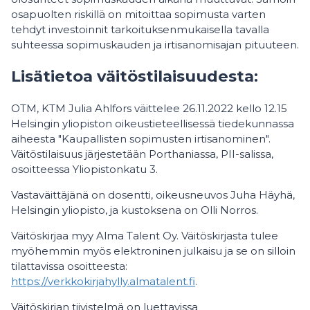
osapuolten riskillä on mitoittaa sopimusta varten
tehdyt investoinnit tarkoituksenmukaisella tavalla
suhteessa sopimuskauden ja irtisanomisajan pituuteen.
Li­sä­tie­toa väi­tös­ti­lai­suu­des­ta:
OTM, KTM Julia Ahlfors väittelee 26.11.2022 kello 12.15
Helsingin yliopiston oikeustieteellisessä tiedekunnassa
aiheesta "Kaupallisten sopimusten irtisanominen".
Väitöstilaisuus järjestetään Porthaniassa, PII-salissa,
osoitteessa Yliopistonkatu 3.
Vastaväittäjänä on dosentti, oikeusneuvos Juha Häyhä,
Helsingin yliopisto, ja kustoksena on Olli Norros.
Väitöskirjaa myy Alma Talent Oy. Väitöskirjasta tulee
myöhemmin myös elektroninen julkaisu ja se on silloin
tilattavissa osoitteesta:
https://verkkokirjahylly.almatalent.fi
.
Väitöskirjan tiivistelmä on luettavissa