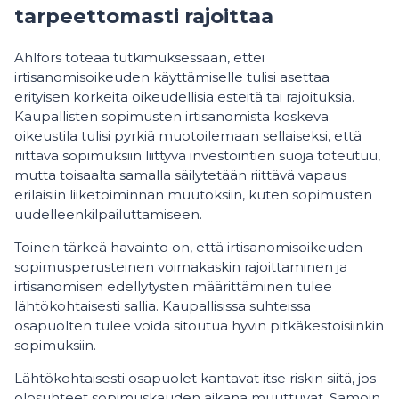
tarpeettomasti rajoittaa
Ahlfors toteaa tutkimuksessaan, ettei
irtisanomisoikeuden käyttämiselle tulisi asettaa
erityisen korkeita oikeudellisia esteitä tai rajoituksia.
Kaupallisten sopimusten irtisanomista koskeva
oikeustila tulisi pyrkiä muotoilemaan sellaiseksi, että
riittävä sopimuksiin liittyvä investointien suoja toteutuu,
mutta toisaalta samalla säilytetään riittävä vapaus
erilaisiin liiketoiminnan muutoksiin, kuten sopimusten
uudelleenkilpailuttamiseen.
Toinen tärkeä havainto on, että irtisanomisoikeuden
sopimusperusteinen voimakaskin rajoittaminen ja
irtisanomisen edellytysten määrittäminen tulee
lähtökohtaisesti sallia. Kaupallisissa suhteissa
osapuolten tulee voida sitoutua hyvin pitkäkestoisiinkin
sopimuksiin.
Lähtökohtaisesti osapuolet kantavat itse riskin siitä, jos
olosuhteet sopimuskauden aikana muuttuvat. Samoin