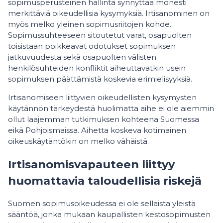
sopimusperusteinen hallinta synnyttää monesti
merkittäviä oikeudellisia kysymyksiä. Irtisanominen on
myös melko yleinen sopimusriitojen kohde.
Sopimussuhteeseen sitoutetut varat, osapuolten
toisistaan poikkeavat odotukset sopimuksen
jatkuvuudesta sekä osapuolten välisten
henkilösuhteiden konfliktit aiheuttavatkin usein
sopimuksen päättämistä koskevia erimielisyyksiä.
Irtisanomiseen liittyvien oikeudellisten kysymysten
käytännön tärkeydestä huolimatta aihe ei ole aiemmin
ollut laajemman tutkimuksen kohteena Suomessa
eikä Pohjoismaissa. Aihetta koskeva kotimainen
oikeuskäytäntökin on melko vähäistä.
Irtisanomisvapauteen liittyy
huomattavia taloudellisia riskejä
Suomen sopimusoikeudessa ei ole sellaista yleistä
sääntöä, jonka mukaan kaupallisten kestosopimusten