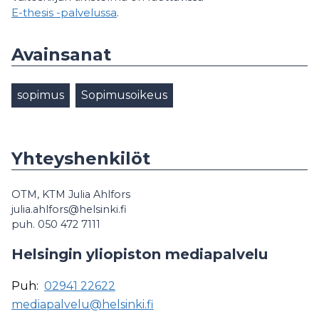
E-thesis -palvelussa
.
Avainsanat
sopimus
Sopimusoikeus
Yhteyshenkilöt
OTM, KTM Julia Ahlfors
julia.ahlfors@helsinki.fi
puh. 050 472 7111
Helsingin yliopiston mediapalvelu
Puh:
02941 22622
mediapalvelu@helsinki.fi