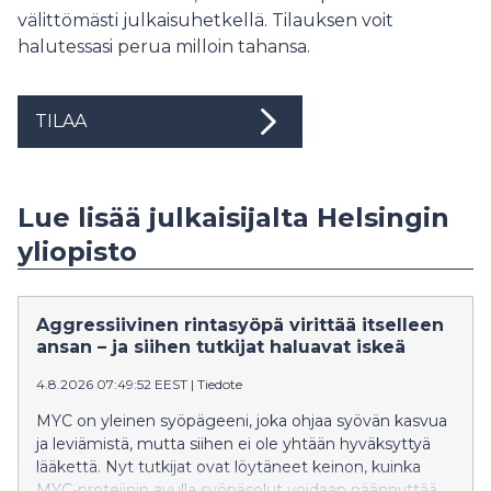
välittömästi julkaisuhetkellä. Tilauksen voit
halutessasi perua milloin tahansa.
TILAA
Lue lisää julkaisijalta Helsingin
yliopisto
Aggressiivinen rintasyöpä virittää itselleen
ansan – ja siihen tutkijat haluavat iskeä
4.8.2026 07:49:52 EEST
|
Tiedote
MYC on yleinen syöpägeeni, joka ohjaa syövän kasvua
ja leviämistä, mutta siihen ei ole yhtään hyväksyttyä
lääkettä. Nyt tutkijat ovat löytäneet keinon, kuinka
MYC-proteiinin avulla syöpäsolut voidaan näännyttää