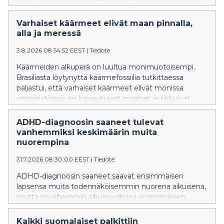
nälkään.
Varhaiset käärmeet elivät maan pinnalla,
alla ja meressä
3.8.2026 08:54:52 EEST
|
Tiedote
Käärmeiden alkuperä on luultua monimuotoisempi.
Brasiliasta löytynyttä käärmefossiilia tutkittaessa
paljastui, että varhaiset käärmeet elivät monissa
ympäristöissä: ne kaivautuivat maahan ja liikkuivat
vedessä.
ADHD-diagnoosin saaneet tulevat
vanhemmiksi keskimäärin muita
nuorempina
31.7.2026 08:30:00 EEST
|
Tiedote
ADHD-diagnoosin saaneet saavat ensimmäisen
lapsensa muita todennäköisemmin nuorena aikuisena,
mutta myöhemmin aikuisuudessa ensimmäisen
lapsen saaminen on heillä muita
epätodennäköisempää. ADHD-diagnoosin saaneet
Kaikki suomalaiset palkittiin