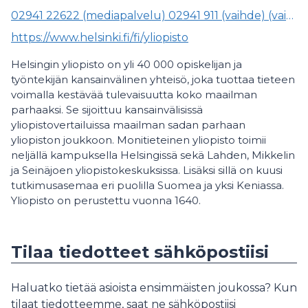
02941 22622 (mediapalvelu) 02941 911 (vaihde) (vaihde)
https://www.helsinki.fi/fi/yliopisto
Helsingin yliopisto on yli 40 000 opiskelijan ja
työntekijän kansainvälinen yhteisö, joka tuottaa tieteen
voimalla kestävää tulevaisuutta koko maailman
parhaaksi. Se sijoittuu kansainvälisissä
yliopistovertailuissa maailman sadan parhaan
yliopiston joukkoon. Monitieteinen yliopisto toimii
neljällä kampuksella Helsingissä sekä Lahden, Mikkelin
ja Seinäjoen yliopistokeskuksissa. Lisäksi sillä on kuusi
tutkimusasemaa eri puolilla Suomea ja yksi Keniassa.
Yliopisto on perustettu vuonna 1640.
Tilaa tiedotteet sähköpostiisi
Haluatko tietää asioista ensimmäisten joukossa? Kun
tilaat tiedotteemme, saat ne sähköpostiisi