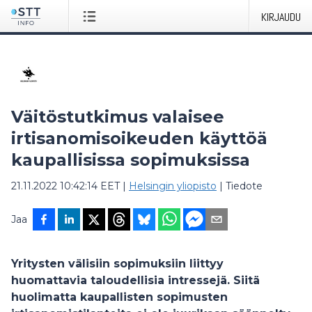
KIRJAUDU
Väitöstutkimus valaisee
irtisanomisoikeuden käyttöä
kaupallisissa sopimuksissa
21.11.2022 10:42:14 EET
|
Helsingin yliopisto
|
Tiedote
Jaa
Yritysten välisiin sopimuksiin liittyy
huomattavia taloudellisia intressejä. Siitä
huolimatta kaupallisten sopimusten