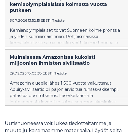
ovat yleensä muita useammin lapsettomia.
kemiaolympialaisissa kolmatta vuotta
putkeen
30.7.2026 13:52:15 EEST
|
Tiedote
Kemianolympialaiset toivat Suomeen kolme pronssia
ja yhden kunniamaininnan. Pohjoismaisissa
kemiakilpailussa sama nelikko voitti kolme hopeaa ja
yhden pronssin.
Muinaisessa Amazonissa kukoisti
miljoonien ihmisten sivilisaatio
29.7.2026 18:03:38 EEST
|
Tiedote
Amazonin alueella lähes 1 500 vuotta vaikuttanut
Aquiry-sivilisaatio oli paljon arvioitua runsasväkisempi,
paljastaa uusi tutkimus. Laserkeilaamalla
lentokoneesta löydettiin satoja seremoniakeskuksia
sekä niitä yhdistäviä tiejärjestelmiä. Sivilisaation
vaikutus näkyy Amazonin kasvistossa tänäkin päivänä.
Uutishuoneessa voit lukea tiedotteitamme ja
muuta julkaisemaamme materiaalia. Löydät sieltä