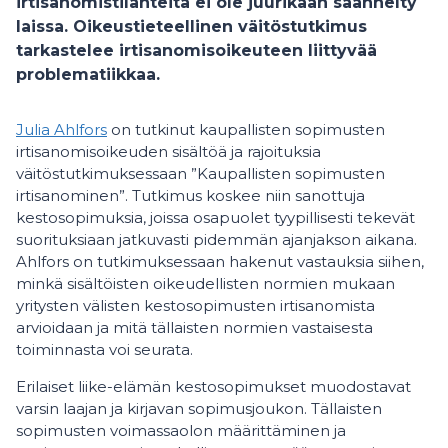
irtisanomistilanteita ei ole juurikaan säännelty
laissa. Oikeustieteellinen väitöstutkimus
tarkastelee irtisanomisoikeuteen liittyvää
problematiikkaa.
Julia Ahlfors
on tutkinut kaupallisten sopimusten
irtisanomisoikeuden sisältöä ja rajoituksia
väitöstutkimuksessaan ”Kaupallisten sopimusten
irtisanominen”. Tutkimus koskee niin sanottuja
kestosopimuksia, joissa osapuolet tyypillisesti tekevät
suorituksiaan jatkuvasti pidemmän ajanjakson aikana.
Ahlfors on tutkimuksessaan hakenut vastauksia siihen,
minkä sisältöisten oikeudellisten normien mukaan
yritysten välisten kestosopimusten irtisanomista
arvioidaan ja mitä tällaisten normien vastaisesta
toiminnasta voi seurata.
Erilaiset liike-elämän kestosopimukset muodostavat
varsin laajan ja kirjavan sopimusjoukon. Tällaisten
sopimusten voimassaolon määrittäminen ja