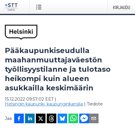
KIRJAUDU
Pääkaupunkiseudulla
maahanmuuttajaväestön
työllisyystilanne ja tulotaso
heikompi kuin alueen
asukkailla keskimäärin
15.12.2022 09:57:02 EET
|
Helsingin kaupunki, kaupunginkanslia
|
Tiedote
Jaa