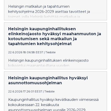
Helsingin matkailun ja tapahtumien
kehitysohjelma 2026–2029 asettaa tavoitteet ja
toimet, joilla Helsinki kehittää matkailua ja
tapahtumallisuutta seuraavat vuodet. Tavoitteena on
vauhdittaa matkailun ja tapahtumien ympärivuotista
Helsingin kaupunginhallituksen
kasvua, kasvattaa Helsingin kansainvälistä
elinkeinojaosto hyväksyi maahanmuuton ja
houkuttelevuutta onnellisuuden teemoilla sekä
kotoutumisen sekä matkailun ja
varmistaa, että kaupunki on kasvua tukeva
tapahtumien kehitysohjelmat
yhteistyökumppani.
22.6.2026 18:06:58 EEST
|
Tiedote
Helsingin kaupunginhallituksen elinkeinojaosto
kokoontui maanantai-iltana vuoden
2026 viidenteen kokoukseensa. Kokouksessa
elinkeinojaosto käsitteli maahanmuuton ja
Helsingin kaupunginhallitus hyväksyi
kotoutumisen kehitysohjelmaa ja matkailun ja
asunnottomuusohjelman
tapahtumien kehitysohjelmaa.
22.6.2026 17:26:01 EEST
|
Tiedote
Kaupunginhallitus hyväksyi kevätkauden viimeisessä
kokouksessaan 22. kesäkuuta
asunnottomuusohjelman vuosille 2026–2029.