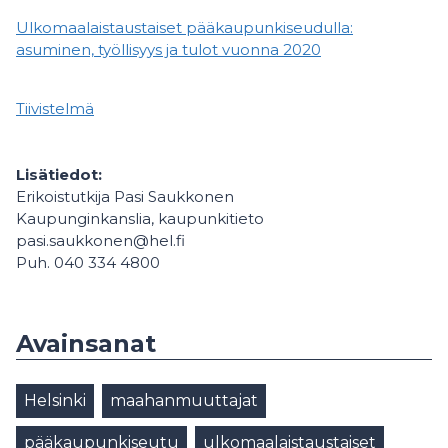
Ulkomaalaistaustaiset pääkaupunkiseudulla:
asuminen, työllisyys ja tulot vuonna 2020
Tiivistelmä
Lisätiedot:
Erikoistutkija Pasi Saukkonen
Kaupunginkanslia, kaupunkitieto
pasi.saukkonen@hel.fi
Puh. 040 334 4800
Avainsanat
Helsinki
maahanmuuttajat
pääkaupunkiseutu
ulkomaalaistaustaiset