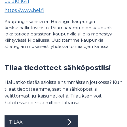
09 310 1641
https://www.hel.fi
Kaupunginkanslia on Helsingin kaupungin
keskushallintovirasto. Päämäärämme on kaupunki,
joka tarjoaa parastaan kaupunkilaisille ja menestyy
kiihtyvässä kilpailussa. Uudistamme kaupunkia
strategian mukaisesti yhdessä toimialojen kanssa.
Tilaa tiedotteet sähköpostiisi
Haluatko tietää asioista ensimmäisten joukossa? Kun
tilaat tiedotteemme, saat ne sähköpostiisi
välittömästi julkaisuhetkellä. Tilauksen voit
halutessasi perua milloin tahansa.
TILAA