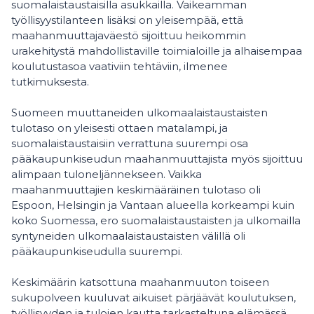
suomalaistaustaisilla asukkailla. Vaikeamman
työllisyystilanteen lisäksi on yleisempää, että
maahanmuuttajaväestö sijoittuu heikommin
urakehitystä mahdollistaville toimialoille ja alhaisempaa
koulutustasoa vaativiin tehtäviin, ilmenee
tutkimuksesta.
Suomeen muuttaneiden ulkomaalaistaustaisten
tulotaso on yleisesti ottaen matalampi, ja
suomalaistaustaisiin verrattuna suurempi osa
pääkaupunkiseudun maahanmuuttajista myös sijoittuu
alimpaan tuloneljännekseen. Vaikka
maahanmuuttajien keskimääräinen tulotaso oli
Espoon, Helsingin ja Vantaan alueella korkeampi kuin
koko Suomessa, ero suomalaistaustaisten ja ulkomailla
syntyneiden ulkomaalaistaustaisten välillä oli
pääkaupunkiseudulla suurempi.
Keskimäärin katsottuna maahanmuuton toiseen
sukupolveen kuuluvat aikuiset pärjäävät koulutuksen,
työllisyyden ja tulojen kautta tarkasteltuna elämässä