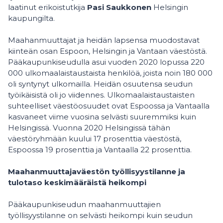
laatinut erikoistutkija
Pasi Saukkonen
Helsingin
kaupungilta.
Maahanmuuttajat ja heidän lapsensa muodostavat
kiinteän osan Espoon, Helsingin ja Vantaan väestöstä.
Pääkaupunkiseudulla asui vuoden 2020 lopussa 220
000 ulkomaalaistaustaista henkilöä, joista noin 180 000
oli syntynyt ulkomailla. Heidän osuutensa seudun
työikäisistä oli jo viidennes. Ulkomaalaistaustaisten
suhteelliset väestöosuudet ovat Espoossa ja Vantaalla
kasvaneet viime vuosina selvästi suuremmiksi kuin
Helsingissä. Vuonna 2020 Helsingissä tähän
väestöryhmään kuului 17 prosenttia väestöstä,
Espoossa 19 prosenttia ja Vantaalla 22 prosenttia.
Maahanmuuttajaväestön työllisyystilanne ja
tulotaso keskimääräistä heikompi
Pääkaupunkiseudun maahanmuuttajien
työllisyystilanne on selvästi heikompi kuin seudun