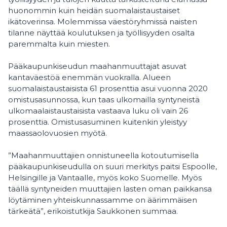
huonommin kuin heidän suomalaistaustaiset
ikätoverinsa. Molemmissa väestöryhmissä naisten
tilanne näyttää koulutuksen ja työllisyyden osalta
paremmalta kuin miesten.
Pääkaupunkiseudun maahanmuuttajat asuvat
kantaväestöä enemmän vuokralla. Alueen
suomalaistaustaisista 61 prosenttia asui vuonna 2020
omistusasunnossa, kun taas ulkomailla syntyneistä
ulkomaalaistaustaisista vastaava luku oli vain 26
prosenttia. Omistusasuminen kuitenkin yleistyy
maassaolovuosien myötä.
”Maahanmuuttajien onnistuneella kotoutumisella
pääkaupunkiseudulla on suuri merkitys paitsi Espoolle,
Helsingille ja Vantaalle, myös koko Suomelle. Myös
täällä syntyneiden muuttajien lasten oman paikkansa
löytäminen yhteiskunnassamme on äärimmäisen
tärkeätä”, erikoistutkija Saukkonen summaa.