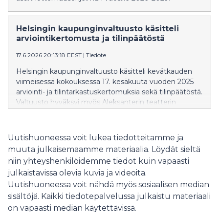
Helsingin kaupunginvaltuusto käsitteli
arviointikertomusta ja tilinpäätöstä
17.6.2026 20:13:18 EEST
|
Tiedote
Helsingin kaupunginvaltuusto käsitteli kevätkauden
viimeisessä kokouksessa 17. kesäkuuta vuoden 2025
arviointi- ja tilintarkastuskertomuksia sekä tilinpäätöstä.
Valtuusto hyväksyi myös Aleksanterin teatterin
asemakaavan muutoksen.
Uutishuoneessa voit lukea tiedotteitamme ja
muuta julkaisemaamme materiaalia. Löydät sieltä
niin yhteyshenkilöidemme tiedot kuin vapaasti
julkaistavissa olevia kuvia ja videoita.
Uutishuoneessa voit nähdä myös sosiaalisen median
sisältöjä. Kaikki tiedotepalvelussa julkaistu materiaali
on vapaasti median käytettävissä.