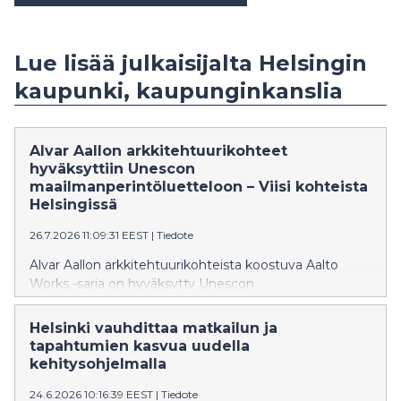
Lue lisää julkaisijalta Helsingin
kaupunki, kaupunginkanslia
Alvar Aallon arkkitehtuurikohteet
hyväksyttiin Unescon
maailmanperintöluetteloon – Viisi kohteista
Helsingissä
26.7.2026 11:09:31 EEST
|
Tiedote
Alvar Aallon arkkitehtuurikohteista koostuva Aalto
Works -sarja on hyväksytty Unescon
maailmanperintöluetteloon. Yhteensä 13 kohteesta
viisi sijaitsee Helsingissä. Finlandia-talon, Alvar Aallon
Helsinki vauhdittaa matkailun ja
kotitalon ja ateljeen, Kulttuuritalon sekä
tapahtumien kasvua uudella
Kansaneläkelaitoksen päätoimitalon
kehitysohjelmalla
maailmanperintöstatus vahvistaa Helsingin mainetta
24.6.2026 10:16:39 EEST
|
Tiedote
kiinnostavana muotoilu- ja arkkitehtuurikaupunkina.