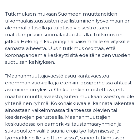
Tutkimuksen mukaan Suomeen muuttaneiden
ulkomaalaistaustaisten osallistuminen työvoimaan on
alemmalla tasolla ja tulotaso yleisesti ottaen
matalampi kuin suomalaistaustaisilla. Tutkimus on
jatkoa Helsingin kaupungin aikaisemmille selvityksille
samasta aiheesta. Uusin tutkimus osoittaa, että
koronapandemia keskeytti sitä edeltäneiden vuosien
suotuisan kehityksen.
”Maahanmuuttajaväestö asuu kantaväestöä
enemmän vuokralla, ja etenkin lapsiperheissä ahtaasti
asuminen on yleistä. On kuitenkin muistettava, että
maahanmuuttajaväestö, kuten muukaan väestö, ei ole
yhtenäinen ryhmä. Kokonaiskuvaa ei kannata rakentaa
ainoastaan vaikeimmassa tilanteessa olevien tai
keskiarvojen perusteella. Maahanmuuttajien
keskuudessa on esimerkiksi taustamaaryhmien ja
sukupuolten välillä suuria eroja työllistymisessä ja
työmarkkinoille sijoittumisessa”, sanoo tutkimuksen