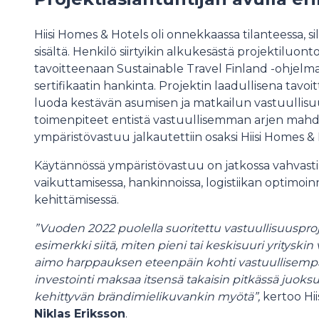
Hiisi Homes & Hotels oli onnekkaassa tilanteessa, sil
sisältä. Henkilö siirtyikin alkukesästä projektiluon
tavoitteenaan Sustainable Travel Finland -ohjelm
sertifikaatin hankinta. Projektin laadullisena tavoit
luoda kestävän asumisen ja matkailun vastuullisu
toimenpiteet entistä vastuullisemman arjen mahdo
ympäristövastuu jalkautettiin osaksi Hiisi Homes & 
Käytännössä ympäristövastuu on jatkossa vahvasti 
vaikuttamisessa, hankinnoissa, logistiikan optimoinn
kehittämisessä.
”Vuoden 2022 puolella suoritettu vastuullisuusp
esimerkki siitä, miten pieni tai keskisuuri yrityskin 
aimo harppauksen eteenpäin kohti vastuullisempaa
investointi maksaa itsensä takaisin pitkässä juoks
kehittyvän brändimielikuvankin myötä”,
kertoo Hii
Niklas Eriksson
.