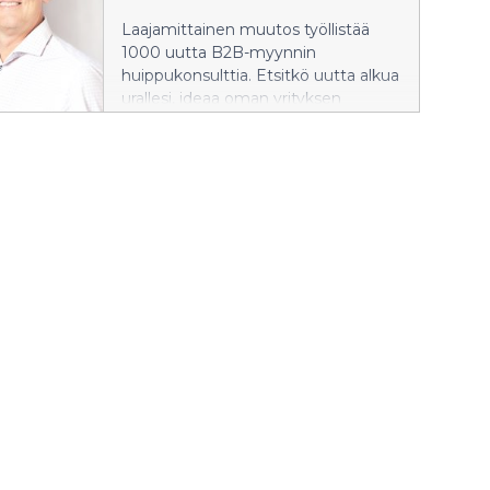
tuttu juttu tuotannon
Laajamittainen muutos työllistää
tehostamisessa, mutta miksi Lean-
1000 uutta B2B-myynnin
oppeja ei ole juurikaan sovellettu
huippukonsulttia. Etsitkö uutta alkua
tarjousten voittoprosentin
urallesi, ideaa oman yrityksen
parantamiseen? UltraLeanBusiness
perustamiseen tai kehityspolkua
Oy on tuotteistanut tiedolla
nykyisen jatkeeksi? Mitäpä jos
johtamisen mallin itseoppivaksi
nostaisit oman yrityksesi myynnin
prosessiksi, joka perustuu asiakkaan
tehokkuutta järjestelmällisesti ja
ostoprosessien tuntemiseen.
ohjatusti? Siinä samassa oppisit
Aiheesta on nyt julkaistu kirja,
kuinka potentiaalisten asiakkaiden
uusittu ja laajennettu painos
ostoprosessit toimivat. Kun kauppaa
nimeltään UltraLeanSales 2.0.
alkaa tulla yrityksellesi, ja opit kuinka
homma toimii, voit laittaa hyvän
kiertämään ja ryhtyä jakamaan
osaamistasi myös muiden yritysten
hyödyksi ja iloksi. Onko tämä liian
hyvää ollakseen totta? Ei suinkaan,
sillä kyse on uudesta
koulutusohjelmasta, joka valmentaa
UltraLeanSales®-konsultteja B2B-
myynnin edelläkävijöiksi.