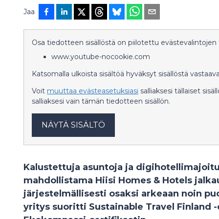
Jaa
Osa tiedotteen sisällöstä on piilotettu evästevalintojen t
www.youtube-nocookie.com
Katsomalla ulkoista sisältöä hyväksyt sisällöstä vast
Voit
muuttaa evästeasetuksiasi
salliaksesi tällaiset sisä
salliaksesi vain tämän tiedotteen sisällön.
NÄYTÄ SISÄLTÖ
Kalustettuja asuntoja ja digihotellimajoit
mahdollistama Hiisi Homes & Hotels jalkau
järjestelmällisesti osaksi arkeaan noin p
yritys suoritti Sustainable Travel Finland