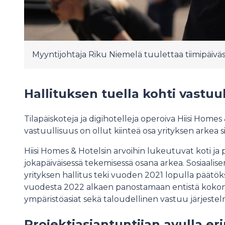
Myyntijohtaja Riku Niemelä tuulettaa tiimipäiväs
Hallituksen tuella kohti vastu
Tilapäiskoteja ja digihotelleja operoiva Hiisi Homes
vastuullisuus on ollut kiinteä osa yrityksen arkea si
Hiisi Homes & Hotelsin arvoihin lukeutuvat koti ja pa
jokapäiväisessä tekemisessä osana arkea. Sosiaalisen
yrityksen hallitus teki vuoden 2021 lopulla päätök
vuodesta 2022 alkaen panostamaan entistä kokona
ympäristöasiat sekä taloudellinen vastuu järjestelm
Projektiasiantuntijan avulla er