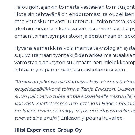
Talousjohtajankin toimesta vastaavan toimitusjoht
Hotelsin tehtävänä on ehdottomasti taloudellisen 
että yhteiskuntavastuu toteutuu toiminnassa kokona
liiketoiminnan ja jokapäiväisen tekemisen avulla py
omaan toimintaympäristöön ja edistämään eri sidos
Hyvänä esimerkkinä voisi mainita teknologian syste
sujuvoittamaan työntekijöiden arkea manuaalisia t
varmistaa ajankäytön suuntaaminen mielekkäämpiin 
johtaa myös parempaan asukaskokemukseen.
”Projektin jälkeisessä elämässä Hiisi Homes & Hote
projektipäällikkönä toimiva Tanja Eriksson. Uusien
suuri painoarvo tulee antaa sosiaaliselle vastuulle,
vahvasti. Ajattelemme niin, että kun Hiiden heimolla
on kaikki hyvin, se näkyy myös eri sidosryhmille, asu
tulevat aina ensin”,
Eriksson ylpeänä kuvailee.
Hiisi Experience Group Oy