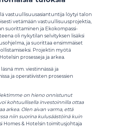
lä vastuullisuusasiantuntija löytyi talon
toisesti vetämään vastuullisuusprojektia,
an suorittaminen ja Ekokompassi-
teena oli nykytilan selvityksen lisäksi
usohjelma, ja suorittaa ensimmäiset
llistamiseksi. Projektin myötä
Hotelsin prosesseja ja arkea.
läsnä mm. viestinnässä ja
issa ja operatiivisten prosessien
rojektimme on hieno onnistunut
voi kohtuullisella investoinnilla ottaa
 arkea. Olen aivan varma, että
ussa niin suorina kulusäästöinä kuin
si Homes & Hotelsin toimitusjohtaja