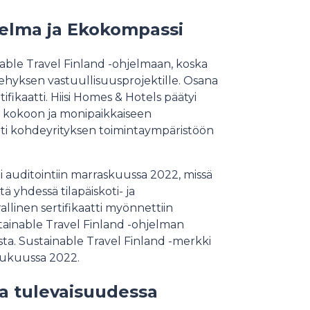
jelma ja Ekokompassi
able Travel Finland -ohjelmaan, koska
kehyksen vastuullisuusprojektille. Osana
fikaatti. Hiisi Homes & Hotels päätyi
en kokoon ja monipaikkaiseen
inti kohdeyrityksen toimintaympäristöön
 auditointiin marraskuussa 2022, missä
tä yhdessä tilapäiskoti- ja
rallinen sertifikaatti myönnettiin
stainable Travel Finland -ohjelman
ta. Sustainable Travel Finland -merkki
ulukuussa 2022.
ja tulevaisuudessa