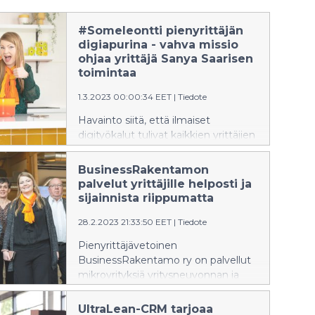
#Someleontti pienyrittäjän
digiapurina - vahva missio
ohjaa yrittäjä Sanya Saarisen
toimintaa
1.3.2023 00:00:34 EET
|
Tiedote
Havainto siitä, että ilmaiset
digityökalut tulivat kaikkien yrittäjien
ulottuville, mutta silti harva uskalsi
lähteä niitä hyödyntämään, käynnisti
BusinessRakentamon
Sanya Saarisen toisen
palvelut yrittäjille helposti ja
yrittäjätaipaleen. Ensimmäinen
sijainnista riippumatta
yrittäjäpolku käynnistyi suoraan
28.2.2023 21:33:50 EET
|
Tiedote
ammattikorkeakoulun jälkeen
vuonna 2004, kun Saarinen hyppäsi
Pienyrittäjävetoinen
rohkeasti koulun penkiltä suoraan
BusinessRakentamo ry on palvellut
yrittäjäksi ja teki keikkoja
mikroyrityksiä yritysneuvonnan ja
yrittäjäkollegan kanssa
kehittämispalveluiden osalta
ohjelmapalvelualalla show-palveluita
vuodesta 2018 lähtien. Yhdistys
UltraLean-CRM tarjoaa
tuottaen ja esiintyvänä taiteilijana