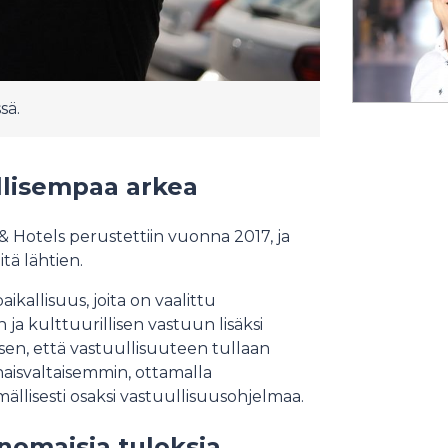
sä.
ullisempaa arkea
 & Hotels perustettiin vuonna 2017, ja
itä lähtien.
ikallisuus, joita on vaalittu
 ja kulttuurillisen vastuun lisäksi
sen, että vastuullisuuteen tullaan
isvaltaisemmin, ottamalla
ällisesti osaksi vastuullisuusohjelmaa.
inomaisia tuloksia