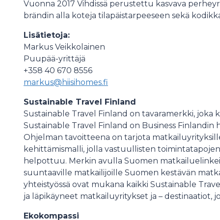
Vuonna 2017 Vihdissä perustettu kasvava perheyrity
brändin alla koteja tilapäistarpeeseen sekä kodikka
Lisätietoja:
Markus Veikkolainen
Puupää-yrittäjä
+358 40 670 8556
markus@hiisihomes.fi
Sustainable Travel Finland
Sustainable Travel Finland on tavaramerkki, joka 
Sustainable Travel Finland on Business Finlandin 
Ohjelman tavoitteena on tarjota matkailuyrityksille
kehittämismalli, jolla vastuullisten toimintatap
helpottuu. Merkin avulla Suomen matkailuelinke
suuntaaville matkailijoille Suomen kestävän matka
yhteistyössä ovat mukana kaikki Sustainable Trave
ja läpikäyneet matkailuyritykset ja – destinaatiot, 
Ekokompassi