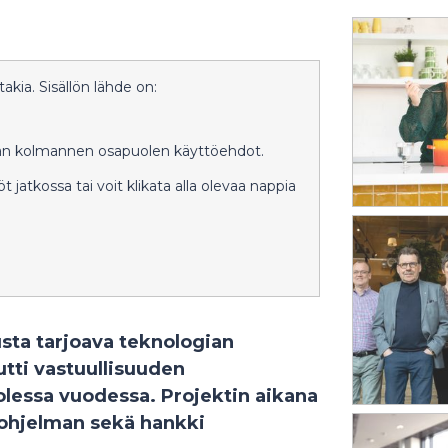
akia. Sisällön lähde on:
aavan kolmannen osapuolen käyttöehdot.
llöt jatkossa tai voit klikata alla olevaa nappia
usta tarjoava teknologian
tti vastuullisuuden
uolessa vuodessa. Projektin aikana
 -ohjelman sekä hankki