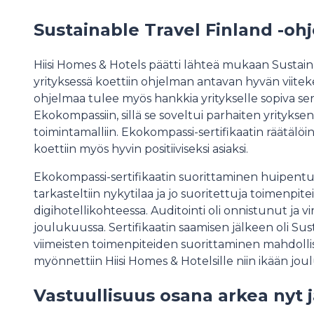
Sustainable Travel Finland -oh
Hiisi Homes & Hotels päätti lähteä mukaan Sustain
yrityksessä koettiin ohjelman antavan hyvän viite
ohjelmaa tulee myös hankkia yritykselle sopiva serti
Ekokompassiin, sillä se soveltui parhaiten yrityks
toimintamalliin. Ekokompassi-sertifikaatin räätälö
koettiin myös hyvin positiiviseksi asiaksi.
Ekokompassi-sertifikaatin suorittaminen huipentui
tarkasteltiin nykytilaa ja jo suoritettuja toimenpitei
digihotellikohteessa. Auditointi oli onnistunut ja vi
joulukuussa. Sertifikaatin saamisen jälkeen oli Su
viimeisten toimenpiteiden suorittaminen mahdollis
myönnettiin Hiisi Homes & Hotelsille niin ikään jo
Vastuullisuus osana arkea nyt 