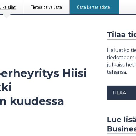
ulkaisijat
Tietoa palvelusta
Osta kertatiedote
Tilaa t
Haluatko tie
tiedotteemme
julkaisuhetk
erheyritys Hiisi
tahansa.
ki
TILAA
in kuudessa
Lue lisä
Busine