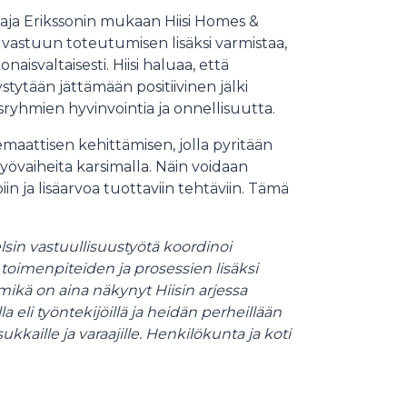
aja Erikssonin mukaan Hiisi Homes &
vastuun toteutumisen lisäksi varmistaa,
isvaltaisesti. Hiisi haluaa, että
stytään jättämään positiivinen jälki
ryhmien hyvinvointia ja onnellisuutta.
maattisen kehittämisen, jolla pyritään
yövaiheita karsimalla. Näin voidaan
ja lisäarvoa tuottaviin tehtäviin. Tämä
lsin vastuullisuustyötä koordinoi
 toimenpiteiden ja prosessien lisäksi
 mikä on aina näkynyt Hiisin arjessa
 eli työntekijöillä ja heidän perheillään
kkaille ja varaajille. Henkilökunta ja koti