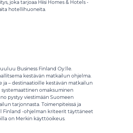
s, joka tarjoaa Hiisi Homes & Hotels -
ita hotellihuoneita.
kuuluu Business Finland Oy:lle.
hallitsema kestävän matkailun ohjelma.
 ja – destinaatioille kestävän matkailun
ojen systemaattinen omaksuminen
ino pystyy viestimään Suomeen
ilun tarjonnasta. Toimenpiteissä ja
l Finland -ohjelman kriteerit täyttäneet
joilla on Merkin käyttöoikeus.