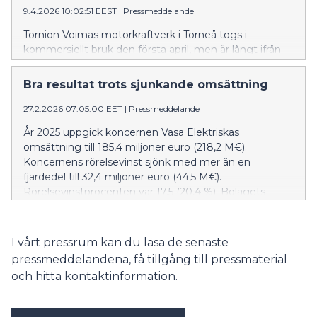
9.4.2026 10:02:51 EEST
|
Pressmeddelande
Tornion Voimas motorkraftverk i Torneå togs i
kommersiellt bruk den första april, men är långt ifrån
ett aprilskämt. Enligt Vasa Elektriska utgör det ett
viktigt steg i arbetet för att balansera en mycket
Bra resultat trots sjunkande omsättning
volatil elmarknad. Bolaget har också haft en stor roll i
möjliggörandet av kraftverket.
27.2.2026 07:05:00 EET
|
Pressmeddelande
År 2025 uppgick koncernen Vasa Elektriskas
omsättning till 185,4 miljoner euro (218,2 M€).
Koncernens rörelsevinst sjönk med mer än en
fjärdedel till 32,4 miljoner euro (44,5 M€).
Rörelsevinstprocenten var 17,5 (20,4 %). Bolagets
soliditetsgrad steg till 56,0 procent (51,9 %).
Bruttoinvesteringarna sjönk från året innan och
landade på 18,5 miljoner euro (37,2 M€).
I vårt pressrum kan du läsa de senaste
pressmeddelandena, få tillgång till pressmaterial
och hitta kontaktinformation.