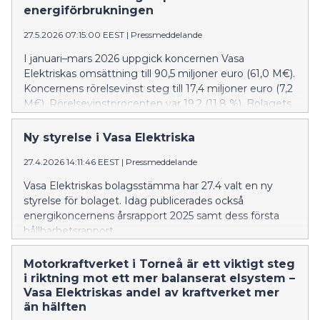
väderförhållanden.
energiförbrukningen
27.5.2026 07:15:00 EEST
|
Pressmeddelande
I januari–mars 2026 uppgick koncernen Vasa
Elektriskas omsättning till 90,5 miljoner euro (61,0 M€).
Koncernens rörelsevinst steg till 17,4 miljoner euro (7,2
M€). Rörelsevinstprocenten var 19,2 (11,8 %). Bolagets
soliditetsgrad steg till 57,6 procent (54,0 %).
Bruttoinvesteringarna steg en aning från året innan
Ny styrelse i Vasa Elektriska
och landade på 4,6 miljoner euro (4,5 M€).
27.4.2026 14:11:46 EEST
|
Pressmeddelande
Vasa Elektriskas bolagsstämma har 27.4 valt en ny
styrelse för bolaget. Idag publicerades också
energikoncernens årsrapport 2025 samt dess första
hållbarhetsrapport.
Motorkraftverket i Torneå är ett viktigt steg
i riktning mot ett mer balanserat elsystem –
Vasa Elektriskas andel av kraftverket mer
än hälften