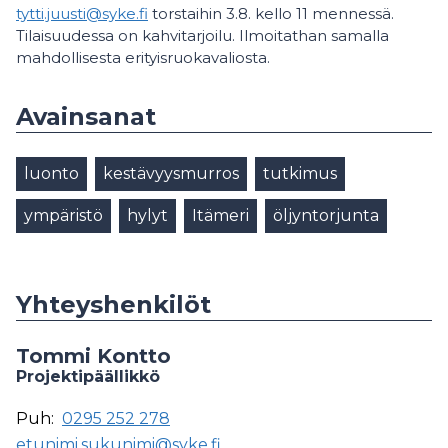
tytti.juusti@syke.fi
torstaihin 3.8. kello 11 mennessä.
Tilaisuudessa on kahvitarjoilu. Ilmoitathan samalla
mahdollisesta erityisruokavaliosta.
Avainsanat
luonto
kestävyysmurros
tutkimus
ympäristö
hylyt
Itämeri
öljyntorjunta
Yhteyshenkilöt
Tommi Kontto
Projektipäällikkö
Puh:
0295 252 278
etunimi.sukunimi@syke.fi