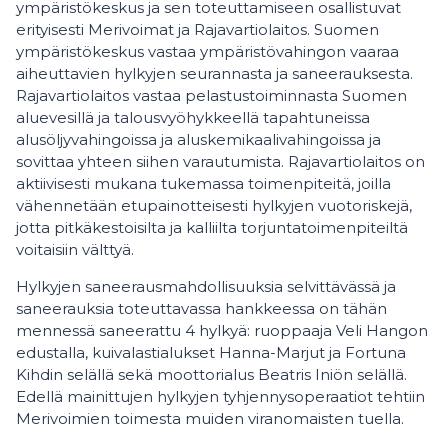
ympäristökeskus ja sen toteuttamiseen osallistuvat
erityisesti Merivoimat ja Rajavartiolaitos. Suomen
ympäristökeskus vastaa ympäristövahingon vaaraa
aiheuttavien hylkyjen seurannasta ja saneerauksesta.
Rajavartiolaitos vastaa pelastustoiminnasta Suomen
aluevesillä ja talousvyöhykkeellä tapahtuneissa
alusöljyvahingoissa ja aluskemikaalivahingoissa ja
sovittaa yhteen siihen varautumista. Rajavartiolaitos on
aktiivisesti mukana tukemassa toimenpiteitä, joilla
vähennetään etupainotteisesti hylkyjen vuotoriskejä,
jotta pitkäkestoisilta ja kalliilta torjuntatoimenpiteiltä
voitaisiin välttyä.
Hylkyjen saneerausmahdollisuuksia selvittävässä ja
saneerauksia toteuttavassa hankkeessa on tähän
mennessä saneerattu 4 hylkyä: ruoppaaja Veli Hangon
edustalla, kuivalastialukset Hanna-Marjut ja Fortuna
Kihdin selällä sekä moottorialus Beatris Iniön selällä.
Edellä mainittujen hylkyjen tyhjennysoperaatiot tehtiin
Merivoimien toimesta muiden viranomaisten tuella.