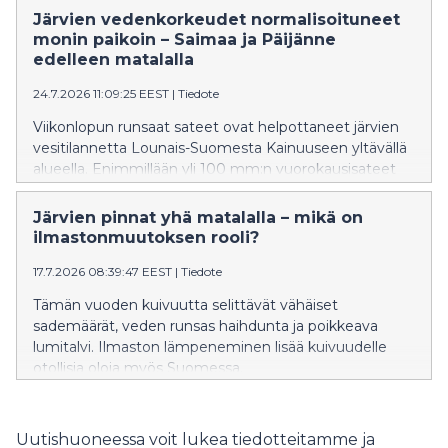
torjuntaan varautunut Rajavartiolaitos ja
Järvien vedenkorkeudet normalisoituneet
Sukelluslääketieteen keskus. Kahden viikon aikana
monin paikoin – Saimaa ja Päijänne
Ilmarisen tankeista saatiin talteen noin 60 000 litraa
edelleen matalalla
öljyä, mutta kokonaan hylkyä ei vielä saatu
24.7.2026 11:09:25 EEST
|
Tiedote
tyhjennettyä. Kovan aallokon takia työ jouduttiin välillä
keskeyttämään.
Viikonlopun runsaat sateet ovat helpottaneet järvien
vesitilannetta Lounais-Suomesta Kainuuseen yltävällä
alueella. Enimmillään yli 100 mm:n vuorokausisateet
ovat nostaneet viime päivien aikana monen pienen
järven vedenkorkeutta yli 50 cm ja suuria järviä 20–30
Järvien pinnat yhä matalalla – mikä on
cm.
ilmastonmuutoksen rooli?
17.7.2026 08:39:47 EEST
|
Tiedote
Tämän vuoden kuivuutta selittävät vähäiset
sademäärät, veden runsas haihdunta ja poikkeava
lumitalvi. Ilmaston lämpeneminen lisää kuivuudelle
otollisia oloja myös Suomessa.
Uutishuoneessa voit lukea tiedotteitamme ja