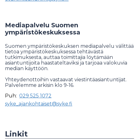
Mediapalvelu Suomen
ympäristökeskuksessa
Suomen ympäristökeskuksen mediapalvelu välittää
tietoa ympäristökeskuksessa tehtävästä
tutkimuksesta, auttaa toimittajia löytämään
asiantuntijoita haastateltaviksi ja tarjoaa valokuvia
median käyttöön.
Yhteydenottoihin vastaavat viestintäasiantuntijat.
Palvelemme arkisin klo 9-16.
Puh:
029 525 1072
syke_ajankohtaiset@syke.fi
Linkit