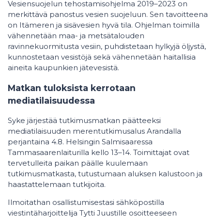
Vesiensuojelun tehostamisohjelma 2019–2023 on
merkittävä panostus vesien suojeluun. Sen tavoitteena
on Itämeren ja sisävesien hyvä tila. Ohjelman toimilla
vähennetään maa- ja metsätalouden
ravinnekuormitusta vesiin, puhdistetaan hylkyjä öljystä,
kunnostetaan vesistöjä sekä vähennetään haitallisia
aineita kaupunkien jätevesistä.
Matkan tuloksista kerrotaan
mediatilaisuudessa
Syke järjestää tutkimusmatkan päätteeksi
mediatilaisuuden merentutkimusalus Arandalla
perjantaina 4.8. Helsingin Salmisaaressa
Tammasaarenlaiturilla kello 13–14. Toimittajat ovat
tervetulleita paikan päälle kuulemaan
tutkimusmatkasta, tutustumaan aluksen kalustoon ja
haastattelemaan tutkijoita.
Ilmoitathan osallistumisestasi sähköpostilla
viestintäharjoittelija Tytti Juustille osoitteeseen