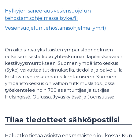
Hylkyjen saneeraus vesiensuojelun
tehostamisohjelmassa (syke.fi)
Vesiensuojelun tehostamisohjelma (ym.fi)
On aika siirtyä yksittäisten ympäristöongelmien
ratkaisemisesta koko yhteiskunnan läpileikkaavaan
kestävyysmurrokseen. Suomen ympäristökeskus
(Syke) vaikuttaa tutkimuksella, tiedolla ja palveluilla
kestävän yhteiskunnan rakentamiseen. Suomen
ympäristökeskus on valtion tutkimuslaitos, jossa
työskentelee noin 700 asiantuntijaa ja tutkijaa
Helsingissä, Oulussa, Jyväskylässä ja Joensuussa.
Tilaa tiedotteet sähköpostiisi
Haluatko tietää asioista ensimmäisten joukossa? Kun