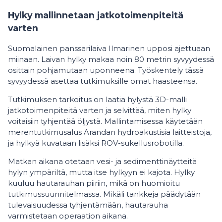
Hylky mallinnetaan jatkotoimenpiteitä
varten
Suomalainen panssarilaiva Ilmarinen upposi ajettuaan
miinaan. Laivan hylky makaa noin 80 metrin syvyydessä
osittain pohjamutaan uponneena. Työskentely tässä
syvyydessä asettaa tutkimuksille omat haasteensa.
Tutkimuksen tarkoitus on laatia hylystä 3D-malli
jatkotoimenpiteitä varten ja selvittää, miten hylky
voitaisiin tyhjentää öljystä. Mallintamisessa käytetään
merentutkimusalus Arandan hydroakustisia laitteistoja,
ja hylkyä kuvataan lisäksi ROV-sukellusrobotilla.
Matkan aikana otetaan vesi- ja sedimenttinäytteitä
hylyn ympäriltä, mutta itse hylkyyn ei kajota. Hylky
kuuluu hautarauhan piiriin, mikä on huomioitu
tutkimussuunnitelmassa. Mikäli tankkeja päädytään
tulevaisuudessa tyhjentämään, hautarauha
varmistetaan operaation aikana.