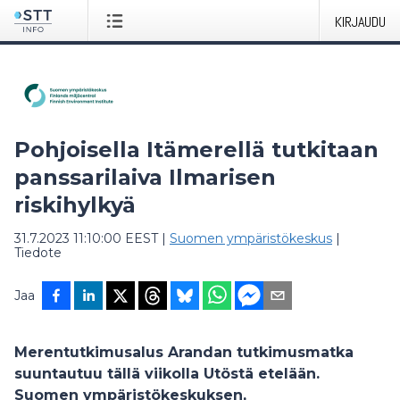
KIRJAUDU
Pohjoisella Itämerellä tutkitaan
panssarilaiva Ilmarisen
riskihylkyä
31.7.2023 11:10:00 EEST
|
Suomen ympäristökeskus
|
Tiedote
Jaa
Merentutkimusalus Arandan tutkimusmatka
suuntautuu tällä viikolla Utöstä etelään.
Suomen ympäristökeskuksen,