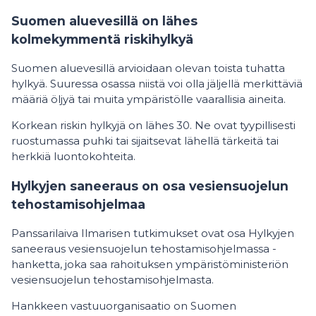
Suomen aluevesillä on lähes
kolmekymmentä riskihylkyä
Suomen aluevesillä arvioidaan olevan toista tuhatta
hylkyä. Suuressa osassa niistä voi olla jäljellä merkittäviä
määriä öljyä tai muita ympäristölle vaarallisia aineita.
Korkean riskin hylkyjä on lähes 30. Ne ovat tyypillisesti
ruostumassa puhki tai sijaitsevat lähellä tärkeitä tai
herkkiä luontokohteita.
Hylkyjen saneeraus on osa vesiensuojelun
tehostamisohjelmaa
Panssarilaiva Ilmarisen tutkimukset ovat osa Hylkyjen
saneeraus vesiensuojelun tehostamisohjelmassa -
hanketta, joka saa rahoituksen ympäristöministeriön
vesiensuojelun tehostamisohjelmasta.
Hankkeen vastuuorganisaatio on Suomen