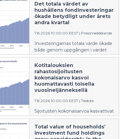
Det totala värdet av
hushållens fondinvesteringar
ökade betydligt under årets
andra kvartal
7.8.2026 10:00:00 EEST
|
Pressmeddelande
Investeringarnas totala värde ökade
både genom uppgången i värdet
och genom nya fondteckningar.
Kotitalouksien
rahastosijoitusten
kokonaisarvo kasvoi
huomattavasti toisella
vuosineljänneksellä
7.8.2026 10:00:00 EEST
|
Tiedote
Sijoitusten kokonaisarvoa kasvattivat
sekä arvonnousu että uudet
rahastomerkinnät.
Total value of households’
investment fund holdings