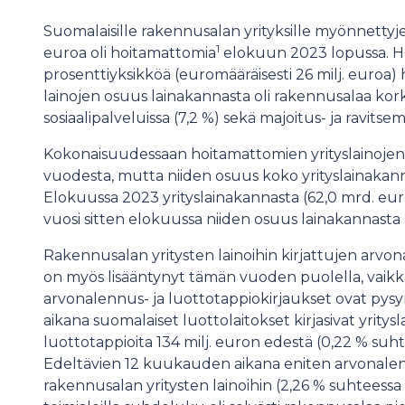
Suomalaisille rakennusalan yrityksille myönnettyjen
1
euroa oli hoitamattomia
elokuun 2023 lopussa. Ho
prosenttiyksikköä (euromääräisesti 26 milj. euro
lainojen osuus lainakannasta oli rakennusalaa kor
sosiaalipalveluissa (7,2 %) sekä majoitus- ja ravitsem
Kokonaisuudessaan hoitamattomien yrityslainojen
vuodesta, mutta niiden osuus koko yrityslainakan
Elokuussa 2023 yrityslainakannasta (62,0 mrd. euro
vuosi sitten elokuussa niiden osuus lainakannasta (6
Rakennusalan yritysten lainoihin kirjattujen arv
on myös lisääntynyt tämän vuoden puolella, vaikk
arvonalennus- ja luottotappiokirjaukset ovat pys
aikana suomalaiset luottolaitokset kirjasivat yritys
luottotappioita 134 milj. euron edestä (0,22 % suh
Edeltävien 12 kuukauden aikana eniten arvonalennu
rakennusalan yritysten lainoihin (2,26 % suhteess