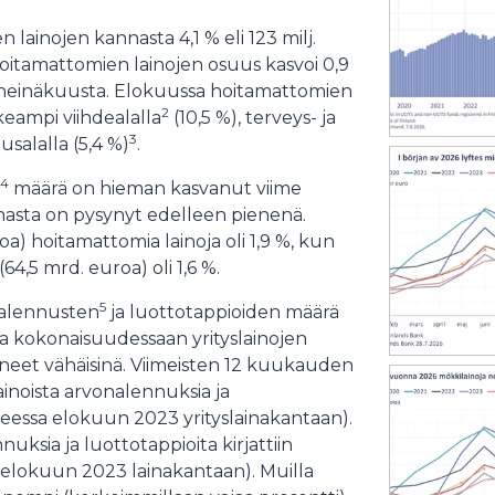
 lainojen kannasta 4,1 % eli 123 milj.
itamattomien lainojen osuus kasvoi 0,9
a) heinäkuusta. Elokuussa hoitamattomien
2
keampi viihdealalla
(10,5 %), terveys- ja
3
usalalla (5,4 %)
.
4
määrä on hieman kasvanut viime
nasta on pysynyt edelleen pienenä.
a) hoitamattomia lainoja oli 1,9 %, kun
4,5 mrd. euroa) oli 1,6 %.
5
onalennusten
ja luottotappioiden määrä
a kokonaisuudessaan yrityslainojen
yneet vähäisinä. Viimeisten 12 kuukauden
lainoista arvonalennuksia ja
teessa elokuun 2023 yrityslainakantaan).
ksia ja luottotappioita kirjattiin
a elokuun 2023 lainakantaan). Muilla