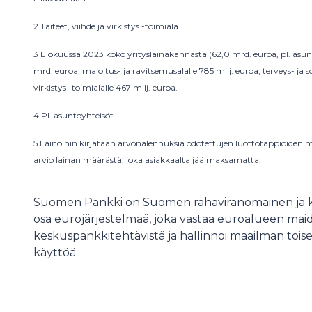
2 Taiteet, viihde ja virkistys -toimiala.
3 Elokuussa 2023 koko yrityslainakannasta (62,0 mrd. euroa, pl. asunt
mrd. euroa, majoitus- ja ravitsemusalalle 785 milj. euroa, terveys- ja sos
virkistys -toimialalle 467 milj. euroa.
4 Pl. asuntoyhteisöt.
5 Lainoihin kirjataan arvonalennuksia odotettujen luottotappioiden m
arvio lainan määrästä, joka asiakkaalta jää maksamatta.
Suomen Pankki on Suomen rahaviranomainen ja ka
osa eurojärjestelmää, joka vastaa euroalueen maide
keskuspankkitehtävistä ja hallinnoi maailman toi
käyttöä.