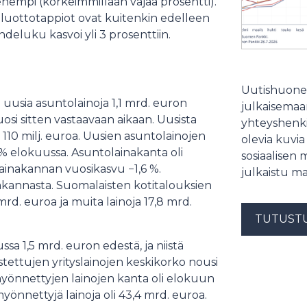
ienempi (korkeimmillaan vajaa prosentti).
luottotappiot ovat kuitenkin edelleen
deluku kasvoi yli 3 prosenttiin.
Uutishuonee
uusia asuntolainoja 1,1 mrd. euron
julkaisemaam
si sitten vastaavaan aikaan. Uusista
yhteyshenki
i 110 milj. euroa. Uusien asuntolainojen
olevia kuvia
 % elokuussa. Asuntolainakanta oli
sosiaalisen 
ainakannan vuosikasvu −1,6 %.
julkaistu ma
nakannasta. Suomalaisten kotitalouksien
mrd. euroa ja muita lainoja 17,8 mrd.
TUTUST
sa 1,5 mrd. euron edestä, ja niistä
stettujen yrityslainojen keskikorko nousi
e myönnettyjen lainojen kanta oli elokuun
yönnettyjä lainoja oli 43,4 mrd. euroa.