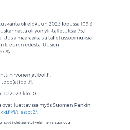
tuskanta oli elokuun 2023 lopussa 109,3
skannasta oli yön yli ‑talletuksia 75,1
a. Uusia määräaikaisia talletussopimuksia
ilj. euron edestä. Uusien
97 %.
ntti.hirvonen(at)bof.fi,
topo(at)bof.fi.
1.10.2023 klo 10.
kka ovat luettavissa myös Suomen Pankin
.fi/fi/tilastot2/
.
syytä olettaa, että velallinen ei suoriudu