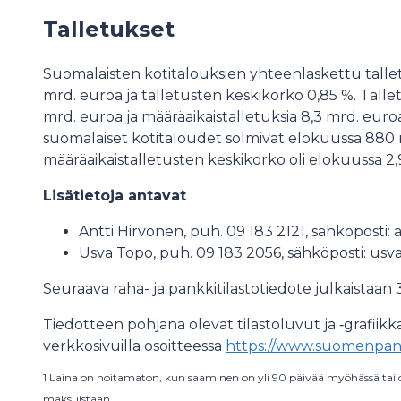
Talletukset
Suomalaisten kotitalouksien yhteenlaskettu talle
mrd. euroa ja talletusten keskikorko 0,85 %. Talletu
mrd. euroa ja määräaikaistalletuksia 8,3 mrd. euro
suomalaiset kotitaloudet solmivat elokuussa 880 m
määräaikaistalletusten keskikorko oli elokuussa 2,
Lisätietoja antavat
Antti Hirvonen, puh. 09 183 2121, sähköposti: a
Usva Topo, puh. 09 183 2056, sähköposti: usva.
Seuraava raha- ja pankkitilastotiedote julkaistaan 3
Tiedotteen pohjana olevat tilastoluvut ja ‑grafii
verkkosivuilla osoitteessa
https://www.suomenpankki
1 Laina on hoitamaton, kun saaminen on yli 90 päivää myöhässä tai on 
maksuistaan.