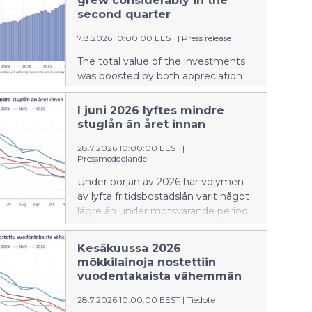
grew considerably in the
second quarter
7.8.2026 10:00:00 EEST
|
Press release
The total value of the investments
was boosted by both appreciation
and new fund subscriptions.
I juni 2026 lyftes mindre
stuglån än året innan
28.7.2026 10:00:00 EEST
|
Pressmeddelande
Under början av 2026 har volymen
av lyfta fritidsbostadslån varit något
lägre än under motsvarande period
föregående år. Den genomsnittliga
räntan på nya stuglån var i juni 2026
Kesäkuussa 2026
högre än för ett år sedan. En större
mökkilainoja nostettiin
andel av de nya stuglånen än
vuodentakaista vähemmän
tidigare var bundna till tre eller sex
månaders Euribor.
28.7.2026 10:00:00 EEST
|
Tiedote