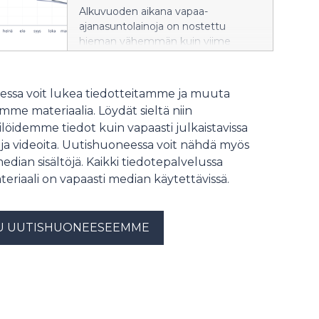
Alkuvuoden aikana vapaa-
ajanasuntolainoja on nostettu
hieman vähemmän kuin viime
vuonna vastaavana aikana. Uusien
mökkilainojen keskikorko oli
kesäkuussa korkeampi kuin vuosi
ssa voit lukea tiedotteitamme ja muuta
sitten. Aiempaa suurempi osa
me materiaalia. Löydät sieltä niin
uusista mökkilainoista sidottiin 3 tai 6
löidemme tiedot kuin vapaasti julkaistavissa
kuukauden euriborkorkoon.
 ja videoita. Uutishuoneessa voit nähdä myös
median sisältöjä. Kaikki tiedotepalvelussa
teriaali on vapaasti median käytettävissä.
U UUTISHUONEESEEMME