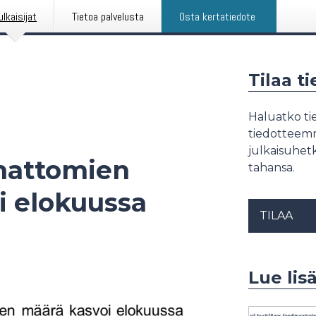
ulkaisijat
Tietoa palvelusta
Osta kertatiedote
Tilaa t
Haluatko tie
tiedotteemme
julkaisuhetk
mattomien
tahansa.
i elokuussa
TILAA
Lue lis