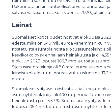
toimialoilla suhdeluku oli selvästi rakennusalaa p
Rakennusalankin suhteelliset arvonalennukset ja 
selvästi vähäisemmät kuin vuonna 2020, jolloin suh
Lainat
Suomalaiset kotitaloudet nostivat elokuussa 2023 
edestä, mikä on 340 milj. euroa vähemmän kuin vuo
nostetuista asuntolainoista sijoitusasuntolainoja ol
keskikorko pysyi ennallaan heinäkuusta ja oli 4,55
elokuun 2023 lopussa 106,7 mrd. euroa ja asuntol
Sijoitusasuntolainoja oli 8,6 mrd. euroa asuntolai
lainoista oli elokuun lopussa kulutusluottoja 17,2 
euroa.
Suomalaiset yritykset nostivat uusia lainoja elokuus
asuntoyhteisölainoja oli 400 milj. euroa. Uusien no
heinäkuusta ja oli 5,57 %. Suomalaisille yrityksill
lopussa 105,4 mrd. euroa, mistä asuntoyhteisöille m