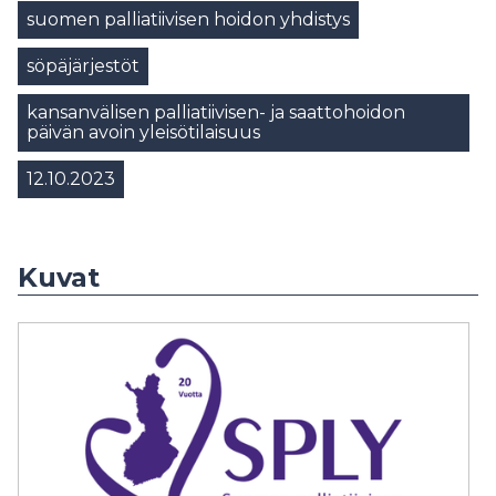
suomen palliatiivisen hoidon yhdistys
söpäjärjestöt
kansanvälisen palliatiivisen- ja saattohoidon
päivän avoin yleisötilaisuus​
12.10.2023
Kuvat