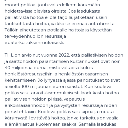
monet potilaat joutuvat edelleen kärsimään
hoidettavissa olevista oireista. Jos laadukasta
palliatiivista hoitoa ei ole tarjolla, jatketaan usein
tautikohtaista hoitoa, vaikka se ei enää auta ihmistä.
Tällöin aiheutetaan potilaalle haittoja ja käytetään
terveydenhuollon resursseja
epätarkoituksenmukaisesti.
THL on arvioinut vuonna 2022, että palliatiivisen hoidon
ja saattohoidon parantamisen kustannukset ovat noin
40 miljoonaa euroa, mistä valtaosa kuluisi
henkilöstöresursseihin ja henkilöstön osaamisen
kehittämiseen. Jo lyhyessä ajassa panostukset toisivat
arviolta 100 miljoonan euron säästöt. Kun kuoleva
potilas saisi tarkoituksenmukaisesti laadukasta hoitoa
palliatiivisen hoidon piirissä, vapautuisi
erikoissairaanhoidon ja päivystysten resursseja niiden
perustehtäviin. Kuoleva potilas saisi kipua ja muuta
kärsimystä lievittävää hoitoa, jonka tarkoitus on vaalia
elämänlaatua kuolemaan saakka. Samalla laadukas