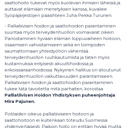
saattohoito tukevat myös kuolevan ihmisen läheisiä ja
auttavat elämään menetyksen kanssa, kuvailee
Syöpäjärjestöjen pääsihteeri Juha Pekka Turunen.
- Palliatiivisen hoidon ja saattohoidon parantaminen
suuntaa myös terveydenhuollon voimavarat oikein.
Panostaminen hyvään elämän loppuvaiheen hoitoon,
osaamisen vahvistamiseen sekä eri toimijoiden
saumattomaan yhteistyöhön vähentää
terveydenhuollon ruuhkautumista ja täten myös
kustannuksia erityisesti akuuttihoidossa ja
erikoissairaanhoidossa. Nykyinen hallitus on sitoutunut
terveydenhuollon vaikuttavuuden parantamiseen.
Palliatiivisen hoidon ja saattohoidon parantaminen
tukee tätä tavoitetta mitä parhaiten, korostaa
Palliatiivisen Hoidon Yhdistyksen puheenjohtaja
Mira Pajunen.
Potilaiden oikeus palliatiiviseen hoitoon ja
saattohoitoon ei kuitenkaan toteudu Suomessa
yhdenvertaisesti. Paikoin hoito on erittäin hyvää mutta