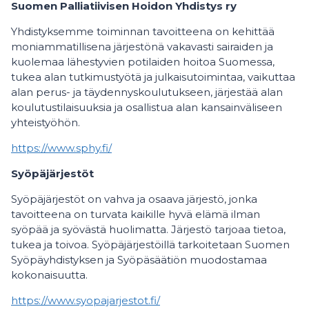
Suomen Palliatiivisen Hoidon Yhdistys ry
Yhdistyksemme toiminnan tavoitteena on kehittää
moniammatillisena järjestönä vakavasti sairaiden ja
kuolemaa lähestyvien potilaiden hoitoa Suomessa,
tukea alan tutkimustyötä ja julkaisutoimintaa, vaikuttaa
alan perus- ja täydennyskoulutukseen, järjestää alan
koulutustilaisuuksia ja osallistua alan kansainväliseen
yhteistyöhön.
https://www.sphy.fi/
Syöpäjärjestöt
Syöpäjärjestöt on vahva ja osaava järjestö, jonka
tavoitteena on turvata kaikille hyvä elämä ilman
syöpää ja syövästä huolimatta. Järjestö tarjoaa tietoa,
tukea ja toivoa. Syöpäjärjestöillä tarkoitetaan Suomen
Syöpäyhdistyksen ja Syöpäsäätiön muodostamaa
kokonaisuutta.
https://www.syopajarjestot.fi/