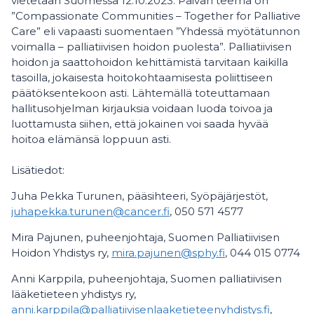
vietetään Suomessa 12.10.2023. Päivän teema on
”Compassionate Communities – Together for Palliative
Care” eli vapaasti suomentaen ”Yhdessä myötätunnon
voimalla – palliatiivisen hoidon puolesta”. Palliatiivisen
hoidon ja saattohoidon kehittämistä tarvitaan kaikilla
tasoilla, jokaisesta hoitokohtaamisesta poliittiseen
päätöksentekoon asti. Lähtemällä toteuttamaan
hallitusohjelman kirjauksia voidaan luoda toivoa ja
luottamusta siihen, että jokainen voi saada hyvää
hoitoa elämänsä loppuun asti.
Lisätiedot:
Juha Pekka Turunen, pääsihteeri, Syöpäjärjestöt,
juhapekka.turunen@cancer.fi
, 050 571 4577
Mira Pajunen, puheenjohtaja, Suomen Palliatiivisen
Hoidon Yhdistys ry,
mira.pajunen@sphy.fi
, 044 015 0774
Anni Karppila, puheenjohtaja, Suomen palliatiivisen
lääketieteen yhdistys ry,
anni.karppila@palliatiivisenlaaketieteenyhdistys.fi
,