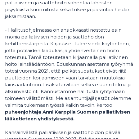
palliatiivinen ja saattohoito vähentää läheisten
psyykkistä kuormitusta sekä tukee ja parantaa heidän
jaksamistaan.
- Hallitusohjelmassa on ansiokkaasti nostettu esiin
monia palliatiivisen hoidon ja saattohoidon
kehittämistarpeita. Kirjaukset tulee viedä käytäntöön,
jotta potilaiden laadukas ja yhdenvertainen hoito
toteutuu. Tämä toteutetaan kirjaamalla palliatiivinen
hoito lainsäädäntöön. Eduskunnan asettama työryhmä
totesi vuonna 2021, että pelkät suositukset eivät riitä
puutteiden korjaamiseen vaan tarvitaan muutoksia
lainsäädäntöön. Lisäksi tarvitaan selkeä suunnitelma ja
alkuinvestointi. Kannustamme hallitusta ryhtymään
toimeen välittömästi. Me asiantuntijajärjestöt olemme
valmiita tukemaan työssä kaikin tavoin, kertoo
puheenjohtaja Anni Karppila Suomen palliatiivisen
lääketieteen yhdistyksestä.
Kansainvälistä palliatiivisen ja saattohoidon päivää