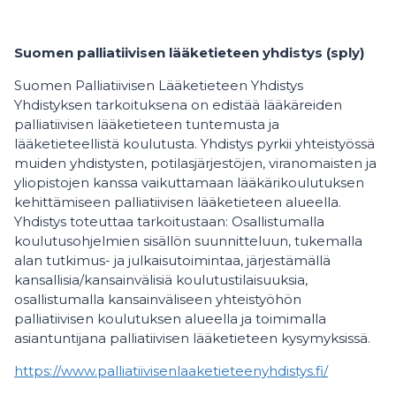
Suomen palliatiivisen lääketieteen yhdistys (sply)
Suomen Palliatiivisen Lääketieteen Yhdistys
Yhdistyksen tarkoituksena on edistää lääkäreiden
palliatiivisen lääketieteen tuntemusta ja
lääketieteellistä koulutusta. Yhdistys pyrkii yhteistyössä
muiden yhdistysten, potilasjärjestöjen, viranomaisten ja
yliopistojen kanssa vaikuttamaan lääkärikoulutuksen
kehittämiseen palliatiivisen lääketieteen alueella.
Yhdistys toteuttaa tarkoitustaan: Osallistumalla
koulutusohjelmien sisällön suunnitteluun, tukemalla
alan tutkimus- ja julkaisutoimintaa, järjestämällä
kansallisia/kansainvälisiä koulutustilaisuuksia,
osallistumalla kansainväliseen yhteistyöhön
palliatiivisen koulutuksen alueella ja toimimalla
asiantuntijana palliatiivisen lääketieteen kysymyksissä.
https://www.palliatiivisenlaaketieteenyhdistys.fi/