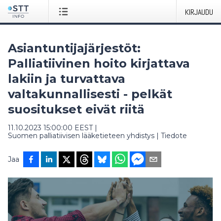
KIRJAUDU
Asiantuntijajärjestöt:
Palliatiivinen hoito kirjattava
lakiin ja turvattava
valtakunnallisesti - pelkät
suositukset eivät riitä
11.10.2023 15:00:00 EEST
|
Suomen palliatiivisen lääketieteen yhdistys
|
Tiedote
Jaa