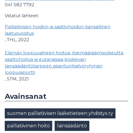
041 582 7792
Viitatut lähteet:
Palliatiivisen hoidon ja saattohoidon kansallinen
laatusuositus
, THL, 2022
Elämän loppuvaiheen hoitoa, itsemääräämisoikeutta,
saattohoitoa ja eutanasiaa koskevan
lainsäädäntötarpeen asiantuntijatyöryhmän
loppuraportti
, STM, 2021
Avainsanat
suomen palliatiivisen lääketieteen yhdistys ry
palliatiivinen hoito
lainsäädäntö