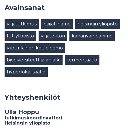
Avainsanat
viljatutkimus
päijät-häme
helsingin yliopisto
lut-yliopisto
viljasektori
kananvan panimo
viipurilainen kotileipomo
biodiversiteettijalanjälki
fermentaatio
hyperlokalisaatio
Yhteyshenkilöt
Ulla Hoppu
tutkimuskoordinaattori
Helsingin yliopisto