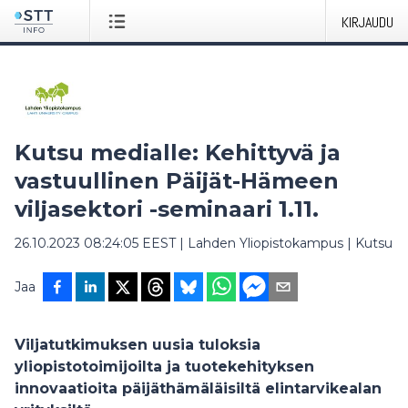
KIRJAUDU
Kutsu medialle: Kehittyvä ja
vastuullinen Päijät-Hämeen
viljasektori -seminaari 1.11.
26.10.2023 08:24:05 EEST
|
Lahden Yliopistokampus
|
Kutsu
Jaa
Viljatutkimuksen uusia tuloksia
yliopistotoimijoilta ja tuotekehityksen
innovaatioita päijäthämäläisiltä elintarvikealan