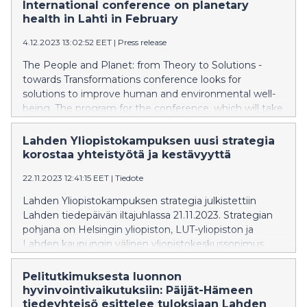
International conference on planetary
health in Lahti in February
4.12.2023 13:02:52 EET
|
Press release
The People and Planet: from Theory to Solutions -
towards Transformations conference looks for
solutions to improve human and environmental well-
being. The program for the conference, which will take
place in Lahti, Finland, on 13-15 February 2024, has just
been published and registration is now open.
Lahden Yliopistokampuksen uusi strategia
korostaa yhteistyötä ja kestävyyttä
22.11.2023 12:41:15 EET
|
Tiedote
Lahden Yliopistokampuksen strategia julkistettiin
Lahden tiedepäivän iltajuhlassa 21.11.2023. Strategian
pohjana on Helsingin yliopiston, LUT-yliopiston ja
Lahden kaupungin välinen yliopistokeskussopimus.
Tarkoituksena on luoda suuntaviivoja yliopistojen
alueelliselle toiminnalle ja yhteistyölle.
Pelitutkimuksesta luonnon
hyvinvointivaikutuksiin: Päijät-Hämeen
tiedeyhteisö esittelee tuloksiaan Lahden