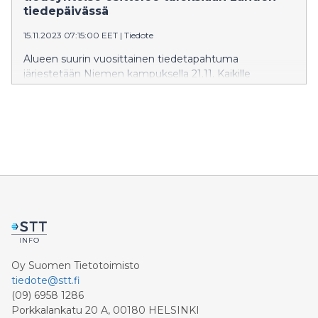
tiedepäivässä
15.11.2023 07:15:00 EET
|
Tiedote
Alueen suurin vuosittainen tiedetapahtuma
järjestetään Niemen kampuksella 21.11. Kaikille
avoimen ja maksuttoman Lahden tiedepäivän
tarkoituksena on esitellä Päijät-Hämeessä tai Päijät-
Hämeestä tehtävän tutkimus- ja kehitystyön tuloksia.
Oy Suomen Tietotoimisto
tiedote@stt.fi
(09) 6958 1286
Porkkalankatu 20 A, 00180 HELSINKI