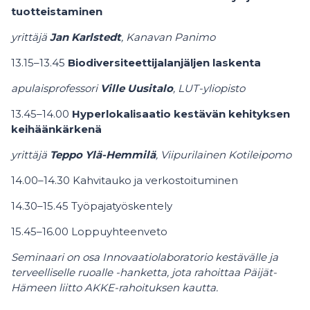
tuotteistaminen
yrittäjä
Jan Karlstedt
, Kanavan Panimo
13.15–13.45
Biodiversiteettijalanjäljen laskenta
apulaisprofessori
Ville Uusitalo
, LUT-yliopisto
13.45–14.00
Hyperlokalisaatio kestävän kehityksen
keihäänkärkenä
yrittäjä
Teppo Ylä-Hemmilä
, Viipurilainen Kotileipomo
14.00–14.30 Kahvitauko ja verkostoituminen
14.30–15.45 Työpajatyöskentely
15.45–16.00 Loppuyhteenveto
Seminaari on osa Innovaatiolaboratorio kestävälle ja
terveelliselle ruoalle -hanketta, jota rahoittaa Päijät-
Hämeen liitto AKKE-rahoituksen kautta.