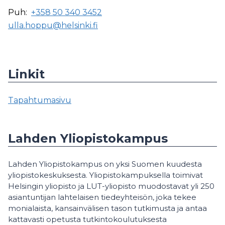
Puh:
+358 50 340 3452
ulla.hoppu@helsinki.fi
Linkit
Tapahtumasivu
Lahden Yliopistokampus
Lahden Yliopistokampus on yksi Suomen kuudesta
yliopistokeskuksesta. Yliopistokampuksella toimivat
Helsingin yliopisto ja LUT-yliopisto muodostavat yli 250
asiantuntijan lahtelaisen tiedeyhteisön, joka tekee
monialaista, kansainvälisen tason tutkimusta ja antaa
kattavasti opetusta tutkintokoulutuksesta