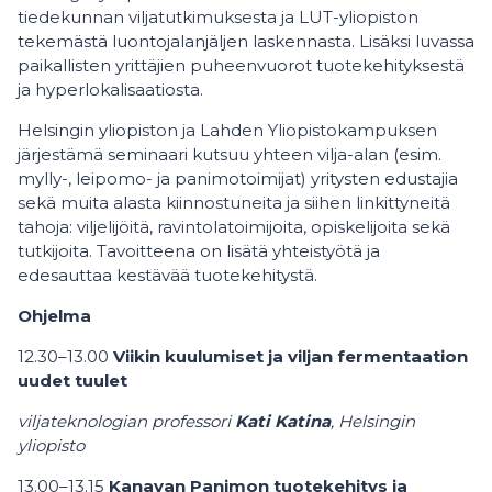
tiedekunnan viljatutkimuksesta ja LUT-yliopiston
tekemästä luontojalanjäljen laskennasta. Lisäksi luvassa
paikallisten yrittäjien puheenvuorot tuotekehityksestä
ja hyperlokalisaatiosta.
Helsingin yliopiston ja Lahden Yliopistokampuksen
järjestämä seminaari kutsuu yhteen vilja-alan (esim.
mylly-, leipomo- ja panimotoimijat) yritysten edustajia
sekä muita alasta kiinnostuneita ja siihen linkittyneitä
tahoja: viljelijöitä, ravintolatoimijoita, opiskelijoita sekä
tutkijoita. Tavoitteena on lisätä yhteistyötä ja
edesauttaa kestävää tuotekehitystä.
Ohjelma
12.30–13.00
Viikin kuulumiset ja viljan fermentaation
uudet tuulet
viljateknologian professori
Kati Katina
, Helsingin
yliopisto
13.00–13.15
Kanavan Panimon tuotekehitys ja