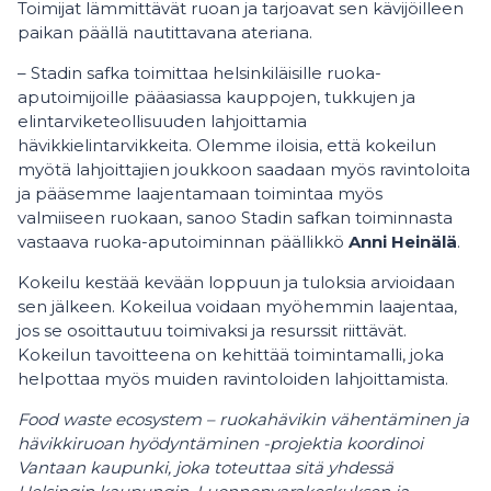
Toimijat lämmittävät ruoan ja tarjoavat sen kävijöilleen
paikan päällä nautittavana ateriana.
– Stadin safka toimittaa helsinkiläisille ruoka-
aputoimijoille pääasiassa kauppojen, tukkujen ja
elintarviketeollisuuden lahjoittamia
hävikkielintarvikkeita. Olemme iloisia, että kokeilun
myötä lahjoittajien joukkoon saadaan myös ravintoloita
ja pääsemme laajentamaan toimintaa myös
valmiiseen ruokaan, sanoo Stadin safkan toiminnasta
vastaava ruoka-aputoiminnan päällikkö
Anni Heinälä
.
Kokeilu kestää kevään loppuun ja tuloksia arvioidaan
sen jälkeen. Kokeilua voidaan myöhemmin laajentaa,
jos se osoittautuu toimivaksi ja resurssit riittävät.
Kokeilun tavoitteena on kehittää toimintamalli, joka
helpottaa myös muiden ravintoloiden lahjoittamista.
Food waste ecosystem – ruokahävikin vähentäminen ja
hävikkiruoan hyödyntäminen -projektia koordinoi
Vantaan kaupunki, joka toteuttaa sitä yhdessä