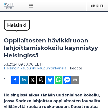
KIRJAUDU
Oppilaitosten hävikkiruoan
lahjoittamiskokeilu käynnistyy
Helsingissä
5.3.2024 09:30:00 EET
|
Helsingin kaupunki, kaupunginkanslia
|
Tiedote
Jaa
Helsingissä alkaa tänään uudenlainen kokeilu,
jossa Sodexo lahjoittaa oppilaitosten lounailta
ylijäänyttä ruokaa ruoka-apuun. Ruoat noutaa