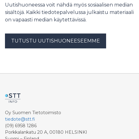
Uutishuoneessa voit nähdä myös sosiaalisen median
sisältöjä. Kaikki tiedotepalvelussa julkaistu materiaali
on vapaasti median käytettävissä.
TUTUSTU UUTISHUONEESEEMME
Oy Suomen Tietotoimisto
tiedote@stt.fi
(09) 6958 1286
Porkkalankatu 20 A, 00180 HELSINKI
Suomi – Finland