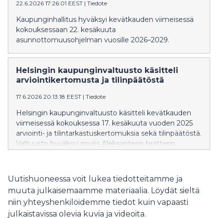
22.6.2026 17:26:01 EEST
|
Tiedote
Kaupunginhallitus hyväksyi kevätkauden viimeisessä
kokouksessaan 22. kesäkuuta
asunnottomuusohjelman vuosille 2026–2029.
Helsingin kaupunginvaltuusto käsitteli
arviointikertomusta ja tilinpäätöstä
17.6.2026 20:13:18 EEST
|
Tiedote
Helsingin kaupunginvaltuusto käsitteli kevätkauden
viimeisessä kokouksessa 17. kesäkuuta vuoden 2025
arviointi- ja tilintarkastuskertomuksia sekä tilinpäätöstä.
Valtuusto hyväksyi myös Aleksanterin teatterin
asemakaavan muutoksen.
Uutishuoneessa voit lukea tiedotteitamme ja
muuta julkaisemaamme materiaalia. Löydät sieltä
niin yhteyshenkilöidemme tiedot kuin vapaasti
julkaistavissa olevia kuvia ja videoita.