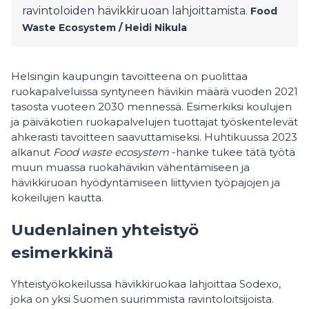
ravintoloiden hävikkiruoan lahjoittamista.
Food
Waste Ecosystem / Heidi Nikula
Helsingin kaupungin tavoitteena on puolittaa
ruokapalveluissa syntyneen hävikin määrä vuoden 2021
tasosta vuoteen 2030 mennessä. Esimerkiksi koulujen
ja päiväkotien ruokapalvelujen tuottajat työskentelevät
ahkerasti tavoitteen saavuttamiseksi. Huhtikuussa 2023
alkanut
Food waste ecosystem
-hanke tukee tätä työtä
muun muassa ruokahävikin vähentämiseen ja
hävikkiruoan hyödyntämiseen liittyvien työpajojen ja
kokeilujen kautta.
Uudenlainen yhteistyö
esimerkkinä
Yhteistyökokeilussa hävikkiruokaa lahjoittaa Sodexo,
joka on yksi Suomen suurimmista ravintoloitsijoista.