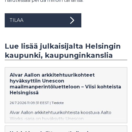
halutessasi perua milloin tahansa.
TILAA
Lue lisää julkaisijalta Helsingin
kaupunki, kaupunginkanslia
Alvar Aallon arkkitehtuurikohteet
hyväksyttiin Unescon
maailmanperintöluetteloon – Viisi kohteista
Helsingissä
26.7.2026 11:09:31 EEST
|
Tiedote
Alvar Aallon arkkitehtuurikohteista koostuva Aalto
Works -sarja on hyväksytty Unescon
maailmanperintöluetteloon. Yhteensä 13 kohteesta
viisi sijaitsee Helsingissä. Finlandia-talon, Alvar Aallon