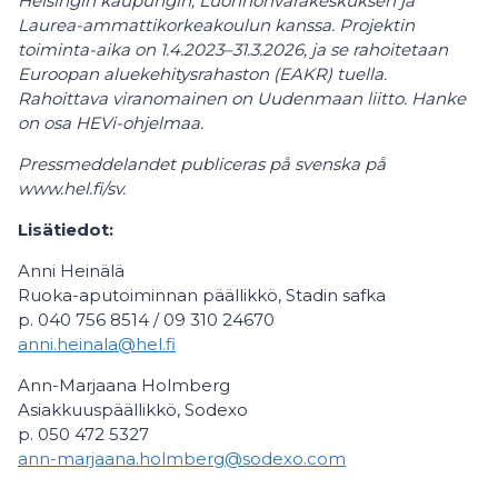
Helsingin kaupungin, Luonnonvarakeskuksen ja
Laurea-ammattikorkeakoulun kanssa. Projektin
toiminta-aika on 1.4.2023–31.3.2026, ja se rahoitetaan
Euroopan aluekehitysrahaston (EAKR) tuella.
Rahoittava viranomainen on Uudenmaan liitto. Hanke
on osa HEVi-ohjelmaa.
Pressmeddelandet publiceras på svenska på
www.hel.fi/sv.
Lisätiedot:
Anni Heinälä
Ruoka-aputoiminnan päällikkö, Stadin safka
p. 040 756 8514 / 09 310 24670
anni.heinala@hel.fi
Ann-Marjaana Holmberg
Asiakkuuspäällikkö, Sodexo
p. 050 472 5327
ann-marjaana.holmberg@sodexo.com