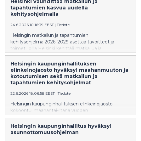
Helsinki vauhdittaa matkailun ja
kotitalon ja ateljeen, Kulttuuritalon sekä
tapahtumien kasvua uudella
Kansaneläkelaitoksen päätoimitalon
kehitysohjelmalla
maailmanperintöstatus vahvistaa Helsingin mainetta
24.6.2026 10:16:39 EEST
|
Tiedote
kiinnostavana muotoilu- ja arkkitehtuurikaupunkina.
Helsingin matkailun ja tapahtumien
kehitysohjelma 2026–2029 asettaa tavoitteet ja
toimet, joilla Helsinki kehittää matkailua ja
tapahtumallisuutta seuraavat vuodet. Tavoitteena on
vauhdittaa matkailun ja tapahtumien ympärivuotista
Helsingin kaupunginhallituksen
kasvua, kasvattaa Helsingin kansainvälistä
elinkeinojaosto hyväksyi maahanmuuton ja
houkuttelevuutta onnellisuuden teemoilla sekä
kotoutumisen sekä matkailun ja
varmistaa, että kaupunki on kasvua tukeva
tapahtumien kehitysohjelmat
yhteistyökumppani.
22.6.2026 18:06:58 EEST
|
Tiedote
Helsingin kaupunginhallituksen elinkeinojaosto
kokoontui maanantai-iltana vuoden
2026 viidenteen kokoukseensa. Kokouksessa
elinkeinojaosto käsitteli maahanmuuton ja
Helsingin kaupunginhallitus hyväksyi
kotoutumisen kehitysohjelmaa ja matkailun ja
asunnottomuusohjelman
tapahtumien kehitysohjelmaa.