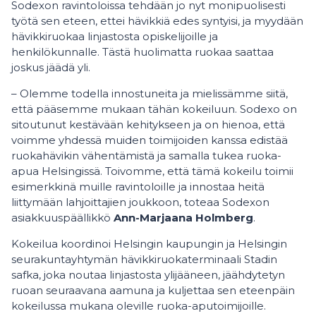
Sodexon ravintoloissa tehdään jo nyt monipuolisesti
työtä sen eteen, ettei hävikkiä edes syntyisi, ja myydään
hävikkiruokaa linjastosta opiskelijoille ja
henkilökunnalle. Tästä huolimatta ruokaa saattaa
joskus jäädä yli.
– Olemme todella innostuneita ja mielissämme siitä,
että pääsemme mukaan tähän kokeiluun. Sodexo on
sitoutunut kestävään kehitykseen ja on hienoa, että
voimme yhdessä muiden toimijoiden kanssa edistää
ruokahävikin vähentämistä ja samalla tukea ruoka-
apua Helsingissä. Toivomme, että tämä kokeilu toimii
esimerkkinä muille ravintoloille ja innostaa heitä
liittymään lahjoittajien joukkoon, toteaa Sodexon
asiakkuuspäällikkö
Ann-Marjaana Holmberg
.
Kokeilua koordinoi Helsingin kaupungin ja Helsingin
seurakuntayhtymän hävikkiruokaterminaali Stadin
safka, joka noutaa linjastosta ylijääneen, jäähdytetyn
ruoan seuraavana aamuna ja kuljettaa sen eteenpäin
kokeilussa mukana oleville ruoka-aputoimijoille.