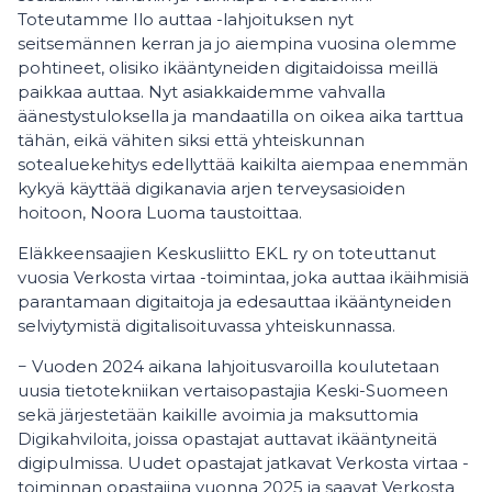
Toteutamme Ilo auttaa -lahjoituksen nyt
seitsemännen kerran ja jo aiempina vuosina olemme
pohtineet, olisiko ikääntyneiden digitaidoissa meillä
paikkaa auttaa. Nyt asiakkaidemme vahvalla
äänestystuloksella ja mandaatilla on oikea aika tarttua
tähän, eikä vähiten siksi että yhteiskunnan
sotealuekehitys edellyttää kaikilta aiempaa enemmän
kykyä käyttää digikanavia arjen terveysasioiden
hoitoon, Noora Luoma taustoittaa.
Eläkkeensaajien Keskusliitto EKL ry on toteuttanut
vuosia Verkosta virtaa -toimintaa, joka auttaa ikäihmisiä
parantamaan digitaitoja ja edesauttaa ikääntyneiden
selviytymistä digitalisoituvassa yhteiskunnassa.
− Vuoden 2024 aikana lahjoitusvaroilla koulutetaan
uusia tietotekniikan vertaisopastajia Keski-Suomeen
sekä järjestetään kaikille avoimia ja maksuttomia
Digikahviloita, joissa opastajat auttavat ikääntyneitä
digipulmissa. Uudet opastajat jatkavat Verkosta virtaa -
toiminnan opastajina vuonna 2025 ja saavat Verkosta