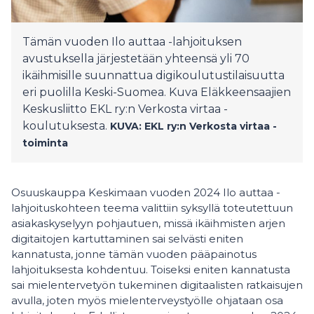
Tämän vuoden Ilo auttaa -lahjoituksen
avustuksella järjestetään yhteensä yli 70
ikäihmisille suunnattua digikoulutustilaisuutta
eri puolilla Keski-Suomea. Kuva Eläkkeensaajien
Keskusliitto EKL ry:n Verkosta virtaa -
koulutuksesta.
KUVA: EKL ry:n Verkosta virtaa -
toiminta
Osuuskauppa Keskimaan vuoden 2024 Ilo auttaa -
lahjoituskohteen teema valittiin syksyllä toteutettuun
asiakaskyselyyn pohjautuen, missä ikäihmisten arjen
digitaitojen kartuttaminen sai selvästi eniten
kannatusta, jonne tämän vuoden pääpainotus
lahjoituksesta kohdentuu. Toiseksi eniten kannatusta
sai mielentervetyön tukeminen digitaalisten ratkaisujen
avulla, joten myös mielenterveystyölle ohjataan osa