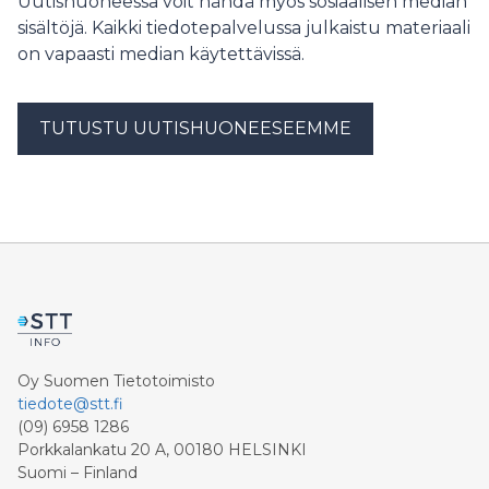
Uutishuoneessa voit nähdä myös sosiaalisen median
sisältöjä. Kaikki tiedotepalvelussa julkaistu materiaali
on vapaasti median käytettävissä.
TUTUSTU UUTISHUONEESEEMME
Oy Suomen Tietotoimisto
tiedote@stt.fi
(09) 6958 1286
Porkkalankatu 20 A, 00180 HELSINKI
Suomi – Finland