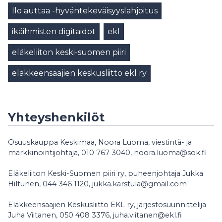
Ilo auttaa -hyväntekeväisyyslahjoitus
ikäihmisten digitaidot
ekl
eläkeliiton keski-suomen piiri
eläkkeensaajien keskusliitto ekl ry
Yhteyshenkilöt
Osuuskauppa Keskimaa, Noora Luoma, viestintä- ja
markkinointijohtaja, 010 767 3040, noora.luoma@sok.fi
Eläkeliiton Keski-Suomen piiri ry, puheenjohtaja Jukka
Hiltunen, 044 346 1120, jukka.karstula@gmail.com
Eläkkeensaajien Keskusliitto EKL ry, järjestösuunnittelija
Juha Viitanen, 050 408 3376, juha.viitanen@ekl.fi