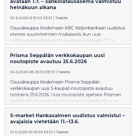
vähemmän liikenteessä.
avataan 1.7. – sähkölatausasema valmistuu
heinäkuun aikana
30.6.2026 12:15:00 EEST
|
Tiedote
Osuuskauppa Keskimaan ABC Keljonkankaan uudistus
etenee suunnitelmien mukaisesti, kun uusi
polttonestemittarikenttä avataan asiakkaille 1.7. ja
ABC-suurteholatausasema avataan heinäkuun aikana.
ABC Keljonkankaan liikennemyymälä palvelee
Prisma Seppälän verkkokaupan uusi
asiakkaita normaalisti koko kesän ajan.
noutopiste avautuu 25.6.2026
24.6.2026 08:25:00 EEST
|
Tiedote
Osuuskauppa Keskimaan Prisma Seppälän
verkkokaupan uusi S-kaupat-noutopiste avautuu
torstaina 25.6.2026. Uusi noutopiste sijaitsee Prisman
parkkihallin Vasarakadun puoleisessa päädyssä, ja se
tekee verkko-ostosten noutamisesta entistä
sujuvampaa kaikissa sääolosuhteissa. Samalla
S-market Hankasalmen uudistus valmistui –
noutokapasiteetti kasvaa ja myös Prisma.fi:n
avajaisia vietetään 11.–13.6.
käyttötavaranoutolokerikko siirtyy uuteen sijaintiin.
10.6.2026 09:15:00 EEST
|
Tiedote