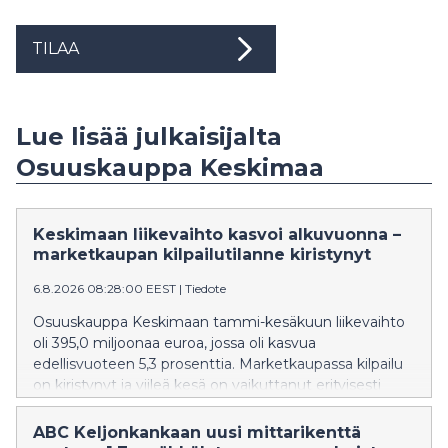
TILAA
Lue lisää julkaisijalta
Osuuskauppa Keskimaa
Keskimaan liikevaihto kasvoi alkuvuonna –
marketkaupan kilpailutilanne kiristynyt
6.8.2026 08:28:00 EEST
|
Tiedote
Osuuskauppa Keskimaan tammi-kesäkuun liikevaihto
oli 395,0 miljoonaa euroa, jossa oli kasvua
edellisvuoteen 5,3 prosenttia. Marketkaupassa kilpailu
on kiristynyt ja viileä kesä on vaikuttanut erityisesti
mökkipaikkakuntien marketkauppojen myynnin
kehitykseen, kun mökkeilijöitä on ollut tavanomaista
ABC Keljonkankaan uusi mittarikenttä