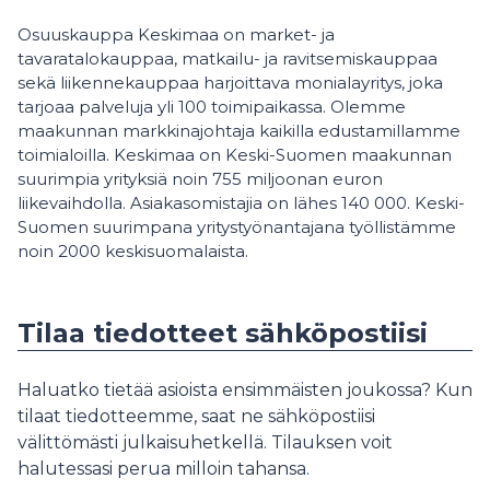
Osuuskauppa Keskimaa on market- ja
tavaratalokauppaa, matkailu- ja ravitsemiskauppaa
sekä liikennekauppaa harjoittava monialayritys, joka
tarjoaa palveluja yli 100 toimipaikassa. Olemme
maakunnan markkinajohtaja kaikilla edustamillamme
toimialoilla. Keskimaa on Keski-Suomen maakunnan
suurimpia yrityksiä noin 755 miljoonan euron
liikevaihdolla. Asiakasomistajia on lähes 140 000. Keski-
Suomen suurimpana yritystyönantajana työllistämme
noin 2000 keskisuomalaista.
Tilaa tiedotteet sähköpostiisi
Haluatko tietää asioista ensimmäisten joukossa? Kun
tilaat tiedotteemme, saat ne sähköpostiisi
välittömästi julkaisuhetkellä. Tilauksen voit
halutessasi perua milloin tahansa.