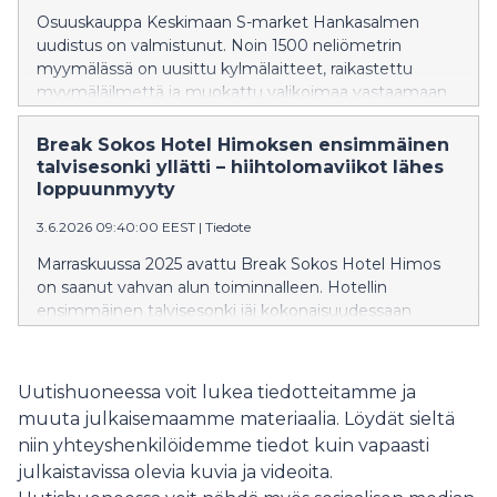
Osuuskauppa Keskimaan S-market Hankasalmen
uudistus on valmistunut. Noin 1500 neliömetrin
myymälässä on uusittu kylmälaitteet, raikastettu
myymäläilmettä ja muokattu valikoimaa vastaamaan
entistä paremmin asiakkaiden tarpeisiin. Uudistuneen
myymälän avajaisia vietetään torstaina 11.6.
Break Sokos Hotel Himoksen ensimmäinen
kakkukahvien ja avajaistarjousten merkeissä.
talvisesonki yllätti – hiihtolomaviikot lähes
loppuunmyyty
3.6.2026 09:40:00 EEST
|
Tiedote
Marraskuussa 2025 avattu Break Sokos Hotel Himos
on saanut vahvan alun toiminnalleen. Hotellin
ensimmäinen talvisesonki jäi kokonaisuudessaan
verrattain lyhyeksi, mutta vilkkaimmat ajanjaksot,
erityisesti hiihtolomaviikot, sujuivat odotettua
paremmin ja hotelli oli lähes loppuunmyyty.
Uutishuoneessa voit lukea tiedotteitamme ja
muuta julkaisemaamme materiaalia. Löydät sieltä
niin yhteyshenkilöidemme tiedot kuin vapaasti
julkaistavissa olevia kuvia ja videoita.