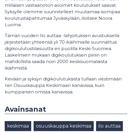
millaisen vastaanoton avoimet koulutukset saavat.
Syksylle olemme suunnitelleet muutamaa isompaa
koulutustapahtumaa Jyväskylään, iloitsee Noora
Luoma.
Tämän vuoden Ilo auttaa -lahjoituksen avustuksella
järjestetään yhteensä yli 70 ikäihmisille suunnattua
digikoulutustilaisuutta eri puolilla Keski-Suomea.
Laskelmien mukaan digikoulutuksen piiriin on
mahdollista saada noin 2000 keskisuomalaista
ikäihmistä.
Kevään ja syksyn digikoulutuksista tullaan viestimään
niin Osuuskauppa Keskimaan kanavissa, kuin
kumppanien omissa kanavissa.
Avainsanat
keskimaa
osuuskauppa keskimaa
ilo auttaa