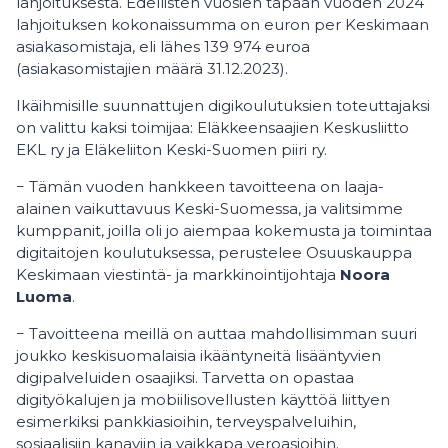
lahjoituksesta. Edellisten vuosien tapaan vuoden 2024
lahjoituksen kokonaissumma on euron per Keskimaan
asiakasomistaja, eli lähes 139 974 euroa
(asiakasomistajien määrä 31.12.2023).
Ikäihmisille suunnattujen digikoulutuksien toteuttajaksi
on valittu kaksi toimijaa: Eläkkeensaajien Keskusliitto
EKL ry ja Eläkeliiton Keski-Suomen piiri ry.
− Tämän vuoden hankkeen tavoitteena on laaja-
alainen vaikuttavuus Keski-Suomessa, ja valitsimme
kumppanit, joilla oli jo aiempaa kokemusta ja toimintaa
digitaitojen koulutuksessa, perustelee Osuuskauppa
Keskimaan viestintä- ja markkinointijohtaja
Noora
Luoma
.
− Tavoitteena meillä on auttaa mahdollisimman suuri
joukko keskisuomalaisia ikääntyneitä lisääntyvien
digipalveluiden osaajiksi. Tarvetta on opastaa
digityökalujen ja mobiilisovellusten käyttöä liittyen
esimerkiksi pankkiasioihin, terveyspalveluihin,
sosiaalisiin kanaviin ja vaikkapa veroasioihin.