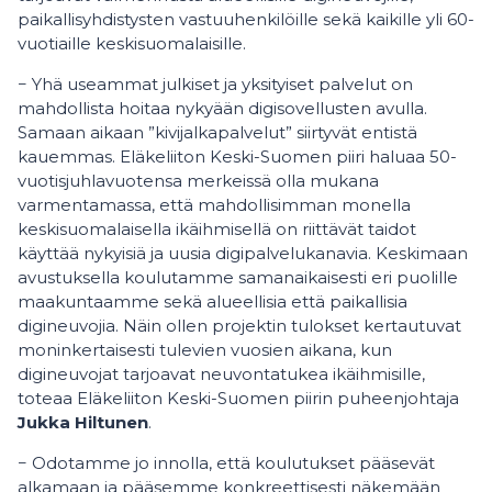
paikallisyhdistysten vastuuhenkilöille sekä kaikille yli 60-
vuotiaille keskisuomalaisille.
− Yhä useammat julkiset ja yksityiset palvelut on
mahdollista hoitaa nykyään digisovellusten avulla.
Samaan aikaan ”kivijalkapalvelut” siirtyvät entistä
kauemmas. Eläkeliiton Keski-Suomen piiri haluaa 50-
vuotisjuhlavuotensa merkeissä olla mukana
varmentamassa, että mahdollisimman monella
keskisuomalaisella ikäihmisellä on riittävät taidot
käyttää nykyisiä ja uusia digipalvelukanavia. Keskimaan
avustuksella koulutamme samanaikaisesti eri puolille
maakuntaamme sekä alueellisia että paikallisia
digineuvojia. Näin ollen projektin tulokset kertautuvat
moninkertaisesti tulevien vuosien aikana, kun
digineuvojat tarjoavat neuvontatukea ikäihmisille,
toteaa Eläkeliiton Keski-Suomen piirin puheenjohtaja
Jukka Hiltunen
.
− Odotamme jo innolla, että koulutukset pääsevät
alkamaan ja pääsemme konkreettisesti näkemään