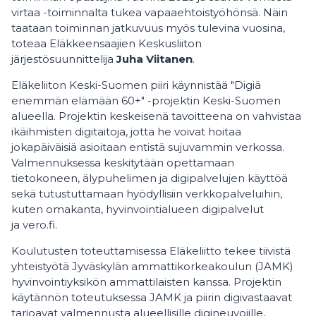
virtaa -toiminnalta tukea vapaaehtoistyöhönsä. Näin
taataan toiminnan jatkuvuus myös tulevina vuosina,
toteaa Eläkkeensaajien Keskusliiton
järjestösuunnittelija
Juha Viitanen
.
Eläkeliiton Keski-Suomen piiri käynnistää "Digiä
enemmän elämään 60+" -projektin Keski-Suomen
alueella. Projektin keskeisenä tavoitteena on vahvistaa
ikäihmisten digitaitoja, jotta he voivat hoitaa
jokapäiväisiä asioitaan entistä sujuvammin verkossa.
Valmennuksessa keskitytään opettamaan
tietokoneen, älypuhelimen ja digipalvelujen käyttöä
sekä tutustuttamaan hyödyllisiin verkkopalveluihin,
kuten omakanta, hyvinvointialueen digipalvelut
ja vero.fi.
Koulutusten toteuttamisessa Eläkeliitto tekee tiivistä
yhteistyötä Jyväskylän ammattikorkeakoulun (JAMK)
hyvinvointiyksikön ammattilaisten kanssa. Projektin
käytännön toteutuksessa JAMK ja piirin digivastaavat
tarjoavat valmennusta alueellisille digineuvojille,