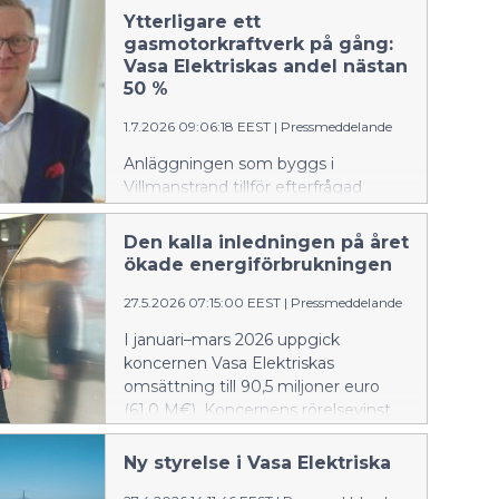
Ytterligare ett
gasmotorkraftverk på gång:
Vasa Elektriskas andel nästan
50 %
1.7.2026 09:06:18 EEST
|
Pressmeddelande
Anläggningen som byggs i
Villmanstrand tillför efterfrågad
flexibilitet i energisystemet. Vasa
Elektriska investerar som en del av
Den kalla inledningen på året
ett samprojekt med EPV Energi i
ökade energiförbrukningen
ett nytt gasmotorkraftverk i
Villmanstrand. Med hjälp av
27.5.2026 07:15:00 EEST
|
Pressmeddelande
anläggningen kan elproduktionen
I januari–mars 2026 uppgick
snabbt ökas vid olika störningar och
koncernen Vasa Elektriskas
under svårförutsägbara
omsättning till 90,5 miljoner euro
väderförhållanden.
(61,0 M€). Koncernens rörelsevinst
steg till 17,4 miljoner euro (7,2 M€).
Rörelsevinstprocenten var 19,2 (11,8
Ny styrelse i Vasa Elektriska
%). Bolagets soliditetsgrad steg till