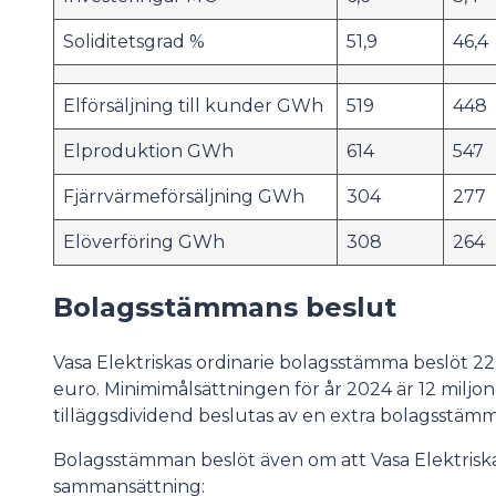
Soliditetsgrad %
51,9
46,4
Elförsäljning till kunder GWh
519
448
Elproduktion GWh
614
547
Fjärrvärmeförsäljning GWh
304
277
Elöverföring GWh
308
264
Bolagsstämmans beslut
Vasa Elektriskas ordinarie bolagsstämma beslöt 2
euro. Minimimålsättningen för år 2024 är 12 miljo
tilläggsdividend beslutas av en extra bolagsstäm
Bolagsstämman beslöt även om att Vasa Elektriska
sammansättning: