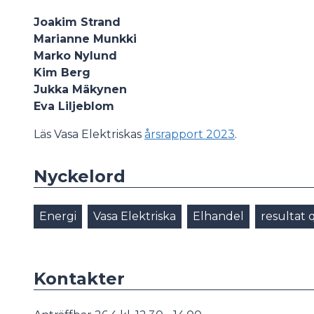
Joakim Strand
Marianne Munkki
Marko Nylund
Kim Berg
Jukka Mäkynen
Eva Liljeblom
Läs Vasa Elektriskas
årsrapport 2023
.
Nyckelord
Energi
Vasa Elektriska
Elhandel
resultat 
Kontakter