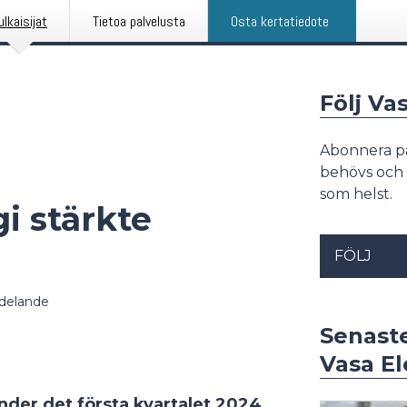
ulkaisijat
Tietoa palvelusta
Osta kertatiedote
Följ Va
Abonnera p
behövs och 
som helst.
i stärkte
FÖLJ
delande
Senast
Vasa El
der det första kvartalet 2024