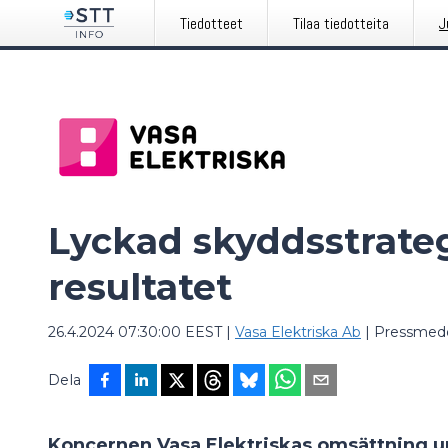
Tiedotteet
Tilaa tiedotteita
J
Lyckad skyddsstrateg
resultatet
26.4.2024 07:30:00 EEST
|
Vasa Elektriska Ab
|
Pressmed
Dela
Koncernen Vasa Elektriskas omsättning un