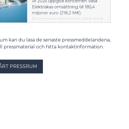
År 2025 uppgick koncernen Vasa
en stor roll i möjliggörandet av
Elektriskas omsättning till 185,4
kraftverket.
miljoner euro (218,2 M€).
Koncernens rörelsevinst sjönk med
mer än en fjärdedel till 32,4 miljoner
euro (44,5 M€).
Rörelsevinstprocenten var 17,5 (20,4
srum kan du läsa de senaste pressmeddelandena,
%). Bolagets soliditetsgrad steg till
till pressmaterial och hitta kontaktinformation.
56,0 procent (51,9 %).
Bruttoinvesteringarna sjönk från året
innan och landade på 18,5 miljoner
ÅRT PRESSRUM
euro (37,2 M€).