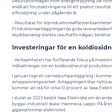
Resultatförmågan inom energiförsäljning var for
ändå att förutsättningarna till ett positivt result
elförsäljning under pågående år.
- Resultatet för elproduktionsaffärsverksamheten v
Produktionsanläggningarnas goda leveranssäkerhe
skyddsstrategi stärkte resultatförmågan, berättar
Investeringar för en koldioxid
- Verksamheten har fortfarande fokus på investe
målsättningar om en koldioxidneutral produktion
I januari togs en värmepumpanläggning i kommersie
avloppsreningsverket. Anläggningen drar nytta av
kommer att stå för cirka 10 procent av Vasa Elektr
I slutet av 2023 beslöt Vasa Elektriska om sin ande
bygga i industriell skala i Heinineva, Lappo. På 
gigawattimmar elektricitet.