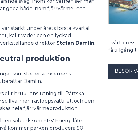
tfarande svag. Inom koncernen ser man
at är goda både inom fjärrvärme- och
ar starkt under årets första kvartal.
t, kallt väder och en lyckad
I vårt pres
 verkställande direktör
Stefan Damlin
.
få tillgång 
neutral produktion
BESÖK V
ringar som stöder koncernens
, berättar Damlin.
llt bruk i anslutning till Påttska
 spillvärmen i avloppsvattnet, och den
iskas hela fjärrvärmeproduktion.
l i en solpark som EPV Energi låter
årsnivå kommer parken producera 90