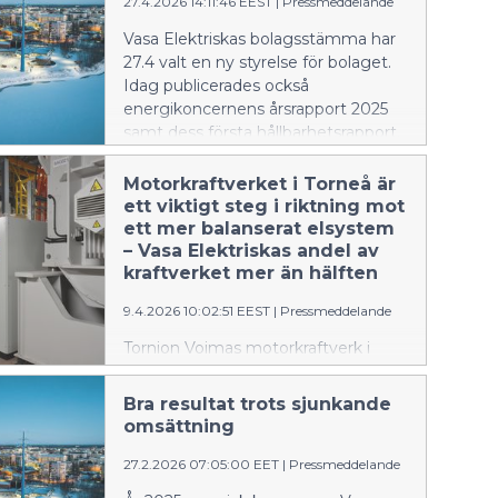
27.4.2026 14:11:46 EEST
|
Pressmeddelande
57,6 procent (54,0 %).
Bruttoinvesteringarna steg en aning
Vasa Elektriskas bolagsstämma har
från året innan och landade på 4,6
27.4 valt en ny styrelse för bolaget.
miljoner euro (4,5 M€).
Idag publicerades också
energikoncernens årsrapport 2025
samt dess första hållbarhetsrapport.
Motorkraftverket i Torneå är
ett viktigt steg i riktning mot
ett mer balanserat elsystem
– Vasa Elektriskas andel av
kraftverket mer än hälften
9.4.2026 10:02:51 EEST
|
Pressmeddelande
Tornion Voimas motorkraftverk i
Torneå togs i kommersiellt bruk den
första april, men är långt ifrån ett
Bra resultat trots sjunkande
aprilskämt. Enligt Vasa Elektriska
omsättning
utgör det ett viktigt steg i arbetet
för att balansera en mycket volatil
27.2.2026 07:05:00 EET
|
Pressmeddelande
elmarknad. Bolaget har också haft