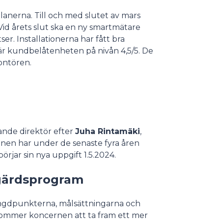
lanerna. Till och med slutet av mars
 Vid årets slut ska en ny smartmätare
ser. Installationerna har fått bra
 är kundbelåtenheten på nivån 4,5/5. De
montören.
lande direktör efter
Juha Rintamäki
,
ppinen har under de senaste fyra åren
örjar sin nya uppgift 1.5.2024.
åtgärdsprogram
yngdpunkterna, målsättningarna och
 kommer koncernen att ta fram ett mer