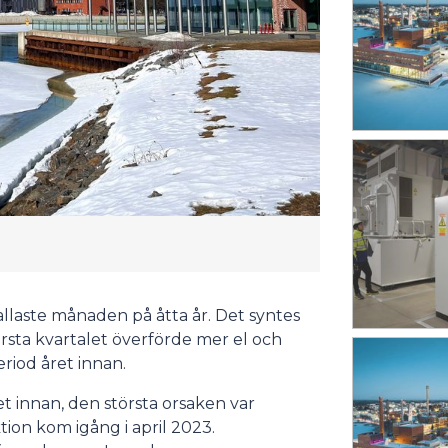
allaste månaden på åtta år. Det syntes
örsta kvartalet överförde mer el och
riod året innan.
t innan, den största orsaken var
ion kom igång i april 2023.