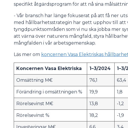
specifikt åtgärdsprogram för att nå sina målsättn
- Vår bransch har länge fokuserat på att få ner u
med hållbarhetsstrategin har gett upphov till att v
tyngdpunktsområden som vi nu ska jobba mer sys
att värna över naturens mångfald, styra hållbarh
mångfalden i vår arbetsgemenskap.
Läs mer om
koncernen Vasa Elektriskas hållbarhet
Koncernen Vasa Elektriska
1–3/2024
1–3/
Omsättning M€
76,1
63,4
Förändring i omsättningen %
19,9
1,8
Rörelsevinst M€
13,8
-1,2
Rörelsevinst %
18,2
-1,9
Investeringar M€
6,6
3,4