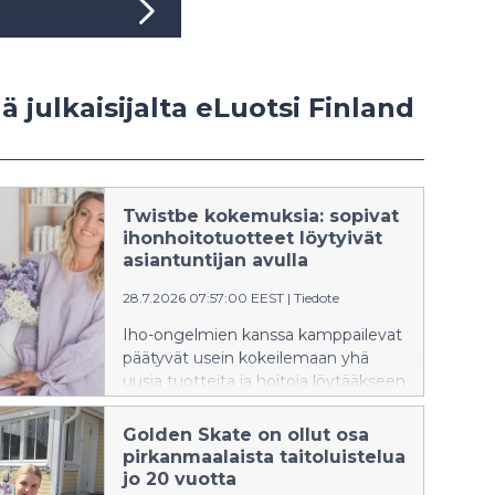
ää julkaisijalta eLuotsi Finland
Twistbe kokemuksia: sopivat
ihonhoitotuotteet löytyivät
asiantuntijan avulla
28.7.2026 07:57:00 EEST
|
Tiedote
Iho-ongelmien kanssa kamppailevat
päätyvät usein kokeilemaan yhä
uusia tuotteita ja hoitoja löytääkseen
ratkaisun. Samalla ihonhoitorutiini voi
muuttua turhan monimutkaiseksi ja
Golden Skate on ollut osa
sisältää tuotteita, jotka eivät edes
pirkanmaalaista taitoluistelua
sovi omalle iholle. Ihonhoidon
jo 20 vuotta