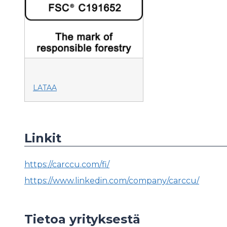
LATAA
Linkit
https://carccu.com/fi/
https://www.linkedin.com/company/carccu/
Tietoa yrityksestä