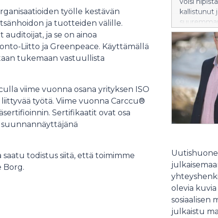
voisi nipi
organisaatioiden työlle kestävän
kallistunut 
suuremman s
änhoidon ja tuotteiden välille.
kilpailutus 
auditoijat, ja se on ainoa
Sopimukset
onto-Liitto ja Greenpeace. Käyttämällä
Samalla mar
ltaan tukemaan vastuullista
tarjoukset k
parempia va
mutta asian
rcculla viime vuonna osana yrityksen ISO
Kolme suom
n liittyvää työtä. Viime vuonna Carccu®
helpompaa. 
tifioinnin. Sertifikaatit ovat osa
riippumatto
n suunnannäyttäjänä
vaihtoehtoj
kolme palvel
tavoitteena
Uutishuonee
 saatu todistus siitä, että toimimme
julkaisemaam
e Borg.
yhteyshenki
olevia kuvia
sosiaalisen 
julkaistu ma