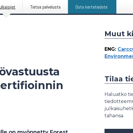
ulkaisijat
Tietoa palvelusta
Osta kertatiedote
Muut ki
ENG
:
Carcc
Environmen
tövastuusta
Tilaa t
rtifioinnin
Haluatko tie
tiedotteemme
julkaisuhetk
tahansa.
lle on myönnetty Forest