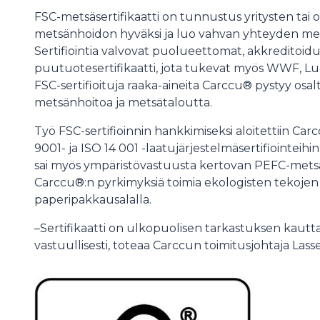
FSC-metsäsertifikaatti on tunnustus yritysten tai 
metsänhoidon hyväksi ja luo vahvan yhteyden mets
Sertifiointia valvovat puolueettomat, akkreditoidut 
puutuotesertifikaatti, jota tukevat myös WWF, Lu
FSC-sertifioituja raaka-aineita Carccu® pystyy osa
metsänhoitoa ja metsätaloutta.
Työ FSC-sertifioinnin hankkimiseksi aloitettiin Ca
9001- ja ISO 14 001 -laatujärjestelmäsertifiointeihi
sai myös ympäristövastuusta kertovan PEFC-metsäser
Carccu®:n pyrkimyksiä toimia ekologisten tekoje
paperipakkausalalla.
–Sertifikaatti on ulkopuolisen tarkastuksen kautta
vastuullisesti, toteaa Carccun toimitusjohtaja Lass