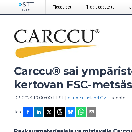
Tiedotteet
Tilaa tiedotteita
J
Carccu® sai ympäris
kertovan FSC-metsäse
16.5.2024 10:00:00 EEST
|
eLuotsi Finland Oy
|
Tiedote
Jaa
Pakkausmateriaaleja valmistavalle Carccu