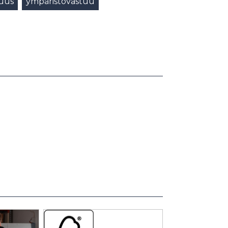
suus
ympäristövastuu