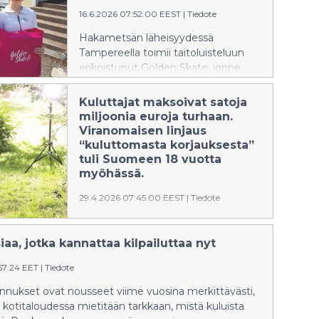
asiantuntija Twistben saamissa
16.6.2026 07:52:00 EEST
|
Tiedote
asiakaspalautteissa toistuu sama
havainto: ihon kunto alkoi parantua
Hakametsän läheisyydessä
nopeasti, kun hoitorutiinia
Tampereella toimii taitoluisteluun
yksinkertaistettiin ja käyttöön
erikoistunut Golden Skate, jonne
valittiin vain omalle iholle aidosti
asiakkaat saapuvat ympäri Suomea.
sopivia tuotteita.
Aarikkalankatu 36:ssa sijaitseva yritys
Kuluttajat maksoivat satoja
yhdistää lajiosaamisen,
miljoonia euroja turhaan.
kansainväliset yhteydet ja yksilöllisen
Viranomaisen linjaus
palvelun.
“kuluttomasta korjauksesta”
tuli Suomeen 18 vuotta
myöhässä.
29.4.2026 07:45:00 EEST
|
Tiedote
EU linjasi jo vuonna 2008, että
virheellisen tavaran korjaus ei saa
aa, jotka kannattaa kilpailuttaa nyt
maksaa kuluttajalle mitään.
Suomessa tuomioistuimet ovat
57:24 EET
|
Tiedote
noudattaneet EU:n linjaa
nnukset ovat nousseet viime vuosina merkittävästi,
vaihtelevasti, mutta
kotitaloudessa mietitään tarkkaan, mistä kuluista
kuluttajariitalautakunta vasta nyt.