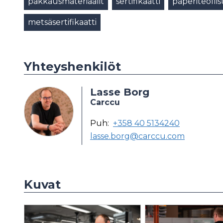
pakkausmateriaalit
sertifikaatti
paperiteolli
metsäsertifikaatti
Yhteyshenkilöt
Lasse Borg
Carccu
Puh:
+358 40 5134240
lasse.borg@carccu.com
Kuvat