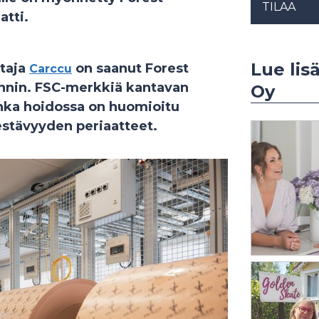
TILAA
atti.
Lue lis
taja
on saanut Forest
Carccu
innin. FSC-merkkiä kantavan
Oy
onka hoidossa on huomioitu
kestävyyden periaatteet.