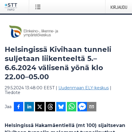
KIRJAUDU
Helsingissä Kivihaan tunneli
suljetaan liikenteeltä 5.–
6.6.2024 välisenä yönä klo
22.00–05.00
29.5.2024 13:48:00 EEST
|
Uudenmaan ELY-keskus
|
Tiedote
Jaa
Helsingissä Hakamäentiellä (mt 100) sijaitsevan