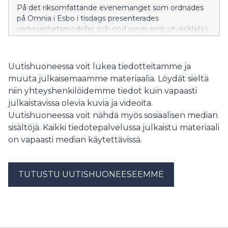
På det riksomfattande evenemanget som ordnades
på Omnia i Esbo i tisdags presenterades
verksamhetsmodeller och god praxis som utvecklats i
projektarbetet och som främjar delaktigheten i
arbetslivet för föräldrar med invandrarbakgrund som
vårdar sina barn hemma. Evenemanget samlade cirka
Uutishuoneessa voit lukea tiedotteitamme ja
300 deltagare från olika delar av Finland – cirka 60 på
muuta julkaisemaamme materiaalia. Löydät sieltä
plats och 200 via nätet. Ämnet är särskilt aktuellt,
niin yhteyshenkilöidemme tiedot kuin vapaasti
eftersom lagen om främjande av integration som
julkaistavissa olevia kuvia ja videoita.
trädde i kraft i början av 2025 förpliktar kommunerna
att erbjuda integrationsfrämjande utbildning även för
Uutishuoneessa voit nähdä myös sosiaalisen median
grupper utanför arbetsmarknaden, såsom föräldrar
sisältöjä. Kaikki tiedotepalvelussa julkaistu materiaali
som vårdar sina barn hemma.
on vapaasti median käytettävissä.
TUTUSTU UUTISHUONEESEEMME