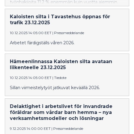
työnhakijoita 11,2 % enemmän kuin vuotta aiemmin.
Koko maan vuosimuutos oli 9 %. Lomautettujen
määrä jatkoi laskua niin Uudellamaalla kuin koko
Kaloisten silta i Tavastehus öppnas för
maassakin.
trafik 23.12.2025
10.12.2025 14:05:00 EET
|
Pressmeddelande
Arbetet färdigställs våren 2026.
Hämeenlinnassa Kaloisten silta avataan
liikenteelle 23.12.2025
10.12.2025 14:05:00 EET
|
Tiedote
Sillan viimeistelytyöt jatkuvat keväällä 2026.
Delaktighet i arbetslivet för invandrade
föräldrar som vårdar barn hemma – nya
verksamhetsmodeller och lösningar
9.12.2025 14:00:00 EET
|
Pressmeddelande