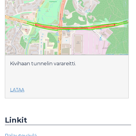
Kivihaan tunnelin varareitti.
LATAA
Linkit
Palauteväylä