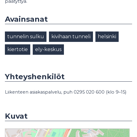
päätyttyä.
Avainsanat
tunnelin sulku
kivihaan tunneli
helsinki
kiertotie
ely-keskus
Yhteyshenkilöt
Liikenteen asiakaspalvelu, puh 0295 020 600 (klo 9–15)
Kuvat