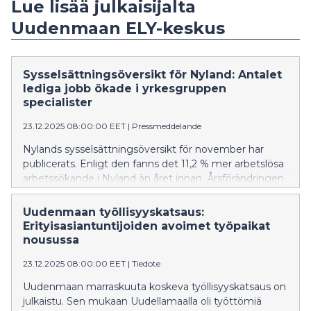
Lue lisää julkaisijalta
Uudenmaan ELY-keskus
Sysselsättningsöversikt för Nyland: Antalet
lediga jobb ökade i yrkesgruppen
specialister
23.12.2025 08:00:00 EET
|
Pressmeddelande
Nylands sysselsättningsöversikt för november har
publicerats. Enligt den fanns det 11,2 % mer arbetslösa
arbetssökande i Nyland än året innan. Årsförändringen
för hela landet var 9 %. Antalet permitterade fortsatte
att minska i både Nyland och hela landet.
Uudenmaan työllisyyskatsaus:
Erityisasiantuntijoiden avoimet työpaikat
nousussa
23.12.2025 08:00:00 EET
|
Tiedote
Uudenmaan marraskuuta koskeva työllisyyskatsaus on
julkaistu. Sen mukaan Uudellamaalla oli työttömiä