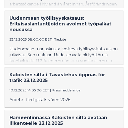
arbetssökande i Nyland än året innan. Årsförändringen
för hela landet var 9 %. Antalet permitterade fortsatte
att minska i både Nyland och hela landet.
Uudenmaan työllisyyskatsaus:
Erityisasiantuntijoiden avoimet työpaikat
nousussa
23.12.2025 08:00:00 EET
|
Tiedote
Uudenmaan marraskuuta koskeva työllisyyskatsaus on
julkaistu. Sen mukaan Uudellamaalla oli työttömiä
työnhakijoita 11,2 % enemmän kuin vuotta aiemmin.
Koko maan vuosimuutos oli 9 %. Lomautettujen
määrä jatkoi laskua niin Uudellamaalla kuin koko
Kaloisten silta i Tavastehus öppnas för
maassakin.
trafik 23.12.2025
10.12.2025 14:05:00 EET
|
Pressmeddelande
Arbetet färdigställs våren 2026.
Hämeenlinnassa Kaloisten silta avataan
liikenteelle 23.12.2025