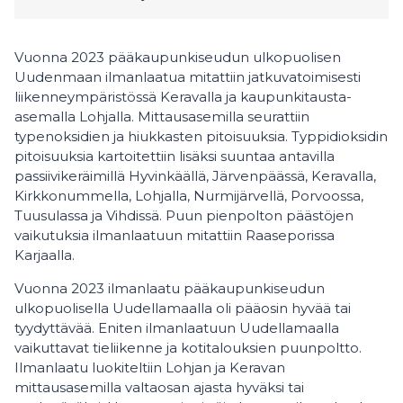
Vuonna 2023 pääkaupunkiseudun ulkopuolisen
Uudenmaan ilmanlaatua mitattiin jatkuvatoimisesti
liikenneympäristössä Keravalla ja kaupunkitausta-
asemalla Lohjalla. Mittausasemilla seurattiin
typenoksidien ja hiukkasten pitoisuuksia. Typpidioksidin
pitoisuuksia kartoitettiin lisäksi suuntaa antavilla
passiivikeräimillä Hyvinkäällä, Järvenpäässä, Keravalla,
Kirkkonummella, Lohjalla, Nurmijärvellä, Porvoossa,
Tuusulassa ja Vihdissä. Puun pienpolton päästöjen
vaikutuksia ilmanlaatuun mitattiin Raaseporissa
Karjaalla.
Vuonna 2023 ilmanlaatu pääkaupunkiseudun
ulkopuolisella Uudellamaalla oli pääosin hyvää tai
tyydyttävää. Eniten ilmanlaatuun Uudellamaalla
vaikuttavat tieliikenne ja kotitalouksien puunpoltto.
Ilmanlaatu luokiteltiin Lohjan ja Keravan
mittausasemilla valtaosan ajasta hyväksi tai