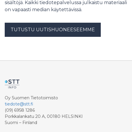
grupper utanför arbetsmarknaden, såsom föräldrar
sisältöjä. Kaikki tiedotepalvelussa julkaistu materiaali
som vårdar sina barn hemma.
on vapaasti median käytettävissä.
TUTUSTU UUTISHUONEESEEMME
Oy Suomen Tietotoimisto
tiedote@stt.fi
(09) 6958 1286
Porkkalankatu 20 A, 00180 HELSINKI
Suomi – Finland