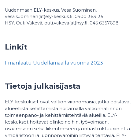
Uudenmaan ELY-keskus, Vesa Suominen,
vesa.suominen(at)ely-keskus.fi, 0400 363135
HSY, Outi Väkevä, outi.vakeva(at)hsy.fi, 045 6357698
Linkit
Ilmanlaatu Uudellamaalla vuonna 2023
Tietoja julkaisijasta
ELY-keskukset ovat valtion viranomaisia, jotka edistävät
alueellista kehittämistä hoitamalla valtionhallinnon
toimeenpano- ja kehittämistehtäviä alueilla. ELY-
keskukset hoitavat elinkeinoihin, työvoimaan,
osaamiseen sekä liikenteeseen ja infrastruktuuriin että
ympäristöön ja luonnonvaroihin liittyviä tehtäviä. ELY-