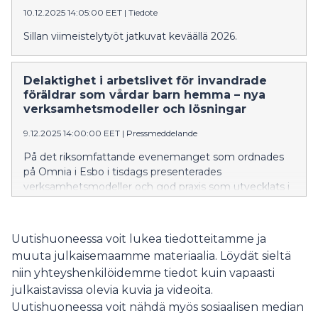
10.12.2025 14:05:00 EET
|
Tiedote
Sillan viimeistelytyöt jatkuvat keväällä 2026.
Delaktighet i arbetslivet för invandrade
föräldrar som vårdar barn hemma – nya
verksamhetsmodeller och lösningar
9.12.2025 14:00:00 EET
|
Pressmeddelande
På det riksomfattande evenemanget som ordnades
på Omnia i Esbo i tisdags presenterades
verksamhetsmodeller och god praxis som utvecklats i
projektarbetet och som främjar delaktigheten i
arbetslivet för föräldrar med invandrarbakgrund som
vårdar sina barn hemma. Evenemanget samlade cirka
Uutishuoneessa voit lukea tiedotteitamme ja
300 deltagare från olika delar av Finland – cirka 60 på
muuta julkaisemaamme materiaalia. Löydät sieltä
plats och 200 via nätet. Ämnet är särskilt aktuellt,
niin yhteyshenkilöidemme tiedot kuin vapaasti
eftersom lagen om främjande av integration som
julkaistavissa olevia kuvia ja videoita.
trädde i kraft i början av 2025 förpliktar kommunerna
att erbjuda integrationsfrämjande utbildning även för
Uutishuoneessa voit nähdä myös sosiaalisen median