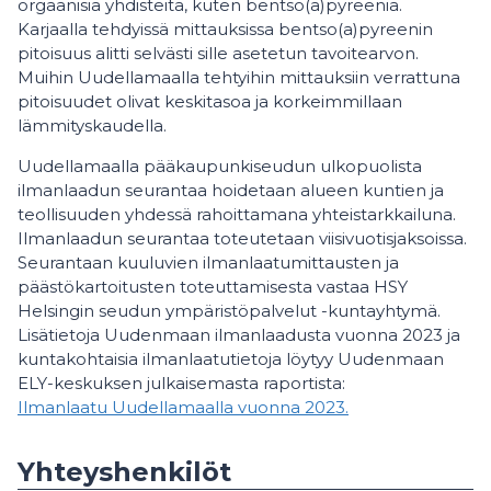
orgaanisia yhdisteitä, kuten bentso(a)pyreeniä.
Karjaalla tehdyissä mittauksissa bentso(a)pyreenin
pitoisuus alitti selvästi sille asetetun tavoitearvon.
Muihin Uudellamaalla tehtyihin mittauksiin verrattuna
pitoisuudet olivat keskitasoa ja korkeimmillaan
lämmityskaudella.
Uudellamaalla pääkaupunkiseudun ulkopuolista
ilmanlaadun seurantaa hoidetaan alueen kuntien ja
teollisuuden yhdessä rahoittamana yhteistarkkailuna.
Ilmanlaadun seurantaa toteutetaan viisivuotisjaksoissa.
Seurantaan kuuluvien ilmanlaatumittausten ja
päästökartoitusten toteuttamisesta vastaa HSY
Helsingin seudun ympäristöpalvelut -kuntayhtymä.
Lisätietoja Uudenmaan ilmanlaadusta vuonna 2023 ja
kuntakohtaisia ilmanlaatutietoja löytyy Uudenmaan
ELY-keskuksen julkaisemasta raportista:
Ilmanlaatu Uudellamaalla vuonna 2023.
Yhteyshenkilöt