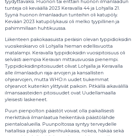
tyydyttäväksi. Huonon tai erittäin huonon ilmanlaadun
tunteja oli keväällä 2023 Keravalla 44 ja Lohjalla 21.
Syynä huonon ilmanlaadun tunteihin oli katupöly.
Kevään 2023 katupölykausi oli melko tyypillinen ja
pahimmillaan huhtikuussa.
Liikenteen pakokaasuista peräisin olevan typpidioksidin
vuosikeskiarvo oli Lohjalla hieman edellisvuotta
matalampi. Keravalla typpidioksidin vuosipitoisuus oli
selvästi aiempia Keravan mittausvuosia pienempi.
Typpidioksidinpitoisuudet olivat Lohjalla ja Keravalla
alle ilmanlaadun raja-arvojen ja kansallisten
ohjearvojen, mutta WHO:n uudet tiukemmat
ohjearvot kuitenkin ylittyivät paikoin. Pitkällä aikavälillä
ilmansaasteiden pitoisuudet ovat Uudellamaalla
yleisesti laskeneet.
Puun pienpolton päästöt voivat olla paikallisesti
merkittävä ilmanlaatua heikentävä päästölähde
pientaloalueilla. Puunpoltossa syntyy terveydelle
haitallisia päästöjä: pienhiukkasia, nokea, häkää sekä