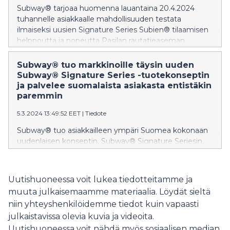
Subway® tarjoaa huomenna lauantaina 20.4.2024
tuhannelle asiakkaalle mahdollisuuden testata
ilmaiseksi uusien Signature Series Subien® tilaamisen
helppoutta ja nopeutta Pasilan rautatieaseman
Subway-ravintolassa.
Subway® tuo markkinoille täysin uuden
Subway® Signature Series -tuotekonseptin
ja palvelee suomalaista asiakasta entistäkin
paremmin
5.3.2024 13:49:52 EET
|
Tiedote
Subway® tuo asiakkailleen ympäri Suomea kokonaan
uudenlaisen konseptin, Subway® Signature Seriesin,
jossa yhdistyy ketjun vuosikymmenien osaaminen
tarkkaan suunnitelluiksi makukokonaisuuksiksi.
Subway® Signature Series -tuotteet ovat saatavilla
Uutishuoneessa voit lukea tiedotteitamme ja
Suomessa huomisesta lähtien.
muuta julkaisemaamme materiaalia. Löydät sieltä
niin yhteyshenkilöidemme tiedot kuin vapaasti
julkaistavissa olevia kuvia ja videoita.
Uutishuoneessa voit nähdä myös sosiaalisen median