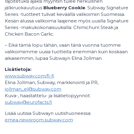
rajoitetuksi ajaksi myyntiin tulee herkullinen
jälkiruokauutuus
Blueberry Cookie
. Subway Signature
Series -tuotteet tulivat keväällä valikoimiin Suomessa.
Kesän alussa valikoima laajenee myös uusilla Signature
Series -makukokonaisuuksilla: Chimichurri Steak ja
Chicken Bacon Garlic.
– Eikä tämä lopu tähän, vaan tänä vuonna tuomme
valikoimiimme uusia tuotteita enemmän kuin koskaan
aikaisemmin, lupaa Subwayn Elina Jollman.
Lisätietoja:
www.subway.com/fi-fi
Elina Jollman, Subway, markkinointi ja PR,
jollman_el@subway.com
Kuva-, haastattelu- ja lisätietopyynnöt:
subway@eurofacts.fi
Lisää uutisia Subwayn uutishuoneessa:
emea.newsroom.subway.com