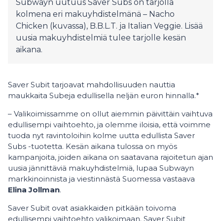
Subwayn uutuus Saver Subs on tarjolla
kolmena eri makuyhdistelmänä – Nacho
Chicken (kuvassa), B.B.L.T. ja Italian Veggie. Lisää
uusia makuyhdistelmiä tulee tarjolle kesän
aikana.
Saver Subit tarjoavat mahdollisuuden nauttia
maukkaita Subeja edullisella neljän euron hinnalla.*
– Valikoimissamme on ollut aiemmin päivittäin vaihtuva
edullisempi vaihtoehto, ja olemme iloisia, että voimme
tuoda nyt ravintoloihin kolme uutta edullista Saver
Subs -tuotetta. Kesän aikana tulossa on myös
kampanjoita, joiden aikana on saatavana rajoitetun ajan
uusia jännittäviä makuyhdistelmiä, lupaa Subwayn
markkinoinnista ja viestinnästä Suomessa vastaava
Elina Jollman
.
Saver Subit ovat asiakkaiden pitkään toivoma
edullisempi vaihtoehto valikoimaan. Saver Subit