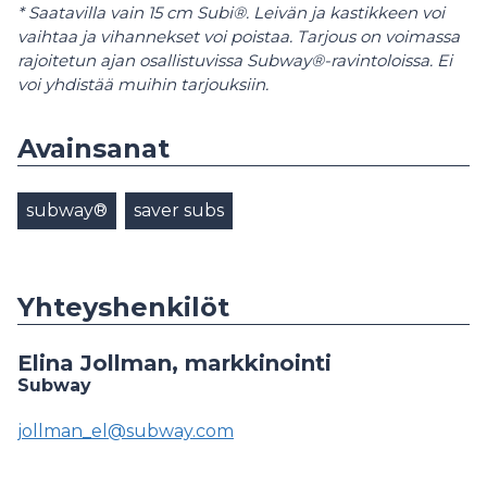
* Saatavilla vain 15 cm Subi®. Leivän ja kastikkeen voi
vaihtaa ja vihannekset voi poistaa. Tarjous on voimassa
rajoitetun ajan osallistuvissa Subway®-ravintoloissa. Ei
voi yhdistää muihin tarjouksiin.
Avainsanat
subway®
saver subs
Yhteyshenkilöt
Elina Jollman, markkinointi
Subway
jollman_el@subway.com