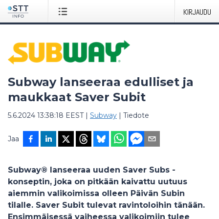
KIRJAUDU
Subway lanseeraa edulliset ja
maukkaat Saver Subit
5.6.2024 13:38:18 EEST
|
Subway
|
Tiedote
Jaa
Subway® lanseeraa uuden Saver Subs -
konseptin, joka on pitkään kaivattu uutuus
aiemmin valikoimissa olleen Päivän Subin
tilalle. Saver Subit tulevat ravintoloihin tänään.
Ensimmäisessä vaiheessa valikoimiin tulee