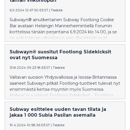
tämän viikonlopun
6.9.2024 12:47:50 EEST
|
Tiedote
Subwayn® ainutkertainen Subway Footlong Cookie
Bar avataan Helsingin Mannerheimintiellä Forumin
korttelissa tänään perjantaina 6.9.2024 klo 14.00, ja se
on auki tulevan viikonlopun ajan. Ravintolan ovat
suunnitelleet yhdessä Subwayn kanssa sosiaalisen
median vaikuttajat Netta Oikkonen ja Mikael
Subwayn® suositut Footlong Sidekicksit
Sundberg. Subway Footlong Cookie Barissa kaikki
ovat nyt Suomessa
saavat maistaa ilmaiseksi supersuosittuja Footlong
13.8.2024 09:23:18 EEST
|
Tiedote
Cookieita ja nauttia muista makeista elämyksistä koko
viikonlopun ajan.
Valtavan suosion Yhdysvalloissa ja Isossa-Britanniassa
saaneet Subwayn pitkät Footlong-tuotteet tulevat nyt
ensimmäistä kertaa myyntiin myös Suomessa.
Makeat ja suolaiset Footlong Sidekicksit – Footlong
Cookie, Footlong Churro ja Footlong Dippers ovat
saatavilla 14.8. lähtien osallistuvissa Subway-
Subway esittelee uuden tavan tilata ja
ravintoloissa ympäri Suomea. Footlong Sidekicksien
jakaa 1 000 Subia Pasilan asemalla
hinnat ovat alkaen 2,50 euroa*.
19.4.2024 10:58:36 EEST
|
Tiedote