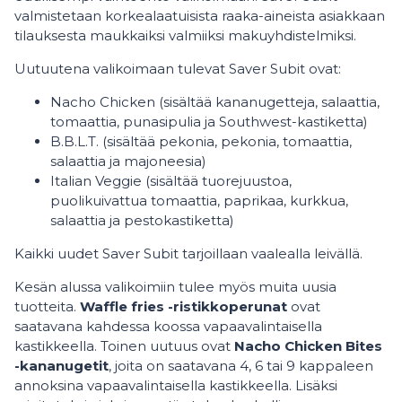
valmistetaan korkealaatuisista raaka-aineista asiakkaan
tilauksesta maukkaiksi valmiiksi makuyhdistelmiksi.
Uutuutena valikoimaan tulevat Saver Subit ovat:
Nacho Chicken (sisältää kananugetteja, salaattia,
tomaattia, punasipulia ja Southwest-kastiketta)
B.B.L.T. (sisältää pekonia, pekonia, tomaattia,
salaattia ja majoneesia)
Italian Veggie (sisältää tuorejuustoa,
puolikuivattua tomaattia, paprikaa, kurkkua,
salaattia ja pestokastiketta)
Kaikki uudet Saver Subit tarjoillaan vaalealla leivällä.
Kesän alussa valikoimiin tulee myös muita uusia
tuotteita.
Waffle fries -ristikkoperunat
ovat
saatavana kahdessa koossa vapaavalintaisella
kastikkeella. Toinen uutuus ovat
Nacho Chicken Bites
-kananugetit
, joita on saatavana 4, 6 tai 9 kappaleen
annoksina vapaavalintaisella kastikkeella. Lisäksi