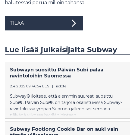
halutessasi perua milloin tahansa.
TILAA
Lue lisää julkaisijalta Subway
Subwayn suosittu Päivän Subi palaa
ravintoloihin Suomessa
2.4.2025 09:46:54 EEST
|
Tiedote
Subway® iloitsee, että aiemmin suuresti suosittu
Subi®, Päivän Subi®, on tarjolla osallistuvissa Subway-
ravintoloissa ympäri Suomea jälleen seitsemänä
päivänä viikossa hyvään hintaan.
Subway Footlong Cookie Bar on auki vain