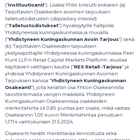
(“
Instituutioanti
”). Lisäksi Yhtiö toteutti erikseen (a)
Tarjottavien Osakkeiden avoimen tarjouksen
talletustodistusten (
depositary interest
)
(”
Talletustodistukset
”) hyväksytyille haltijoille
Yhdistyneessä kuningaskunnassa ja muualla
(“
Yhdistyneen Kuningaskunnan Avoin Tarjous
”) sekä
(b) Tarjottavien Osakkeiden tarjouksen
yksityissijoittajille Yhdistyneessä kuningaskunnassa Peel
Hunt LLP:n Retail Capital Markets Platform -alustaa
käyttävien välittäjien kautta (”
REX Retail -Tarjous
” ja
yhdessä Yhdistyneen Kuningaskunnan Avoimen
Tarjouksen kanssa ”
Yhdistyneen Kuningaskunnan
Osakeanti
”), jolla kerättiin osa Yhtiön Osakeannilla
tavoittelemasta varojen määrästä. Yhdistyneen
Kuningaskunnan Osakeannissa osakkeiden
merkintähinta oli 0,85 puntaa per osake, mikä vastasi
Osakeannin 1,00 euron Merkintähintaa perustuen
1,1714 vaihtokurssiin 31.5.2024.
Osakeanti herätti merkittävää kiinnostusta sekä