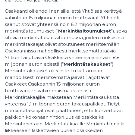
Osakeanti oli ehdollinen sille, että Yhtiö saa kerättyä
vähintään 15 miljoonan euron bruttovarat. Yhtiö oli
saanut sitovat yhteensä noin 6,2 miljoonan euron
merkintäsitoumukset (“
Merkintäsitoumukset
”), sekä
sitovia merkintätakaussitoumuksia, joiden mukaisesti
merkintätakaajat olivat sitoutuneet merkitsemään
Osakeannissa mahdollisesti merkitsemättä jääviä
Yhtiön Tarjottavia Osakkeita yhteensä enintään 8,8
miljoonan euron edestä (“
Merkintätakaukset
”).
Merkintätakaukset oli rajoitettu kattamaan
mahdollisesti merkitsemättä jäävät Tarjottavat
Osakkeet Osakeannin 15 miljoonan euron
bruttovarojen vähimmäismäärään asti.
Merkintätakaajille maksetaan Merkintätakauksista
yhteensä 1,1 miljoonan euron takauspalkkiot. Tietyt
merkintätakaajat ovat päättäneet, että konvertoivat
palkkion kokonaan Yhtiön uusiksi osakkeiksi
Merkintähintaan. Merkintätakaajille Merkintähinnalla
liikkeeseen laskettavien uusien osakkeiden