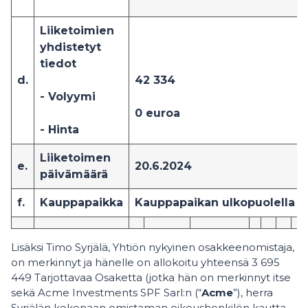
Liiketoimien
yhdistetyt
tiedot
d.
4
2 334
- Volyymi
0
euroa
- Hinta
Liiketoimen
e.
20.6.2024
päivämäärä
f.
Kauppapaikka
Kauppapaikan ulkopuolella
Lisäksi Timo Syrjälä, Yhtiön nykyinen osakkeenomistaja,
on merkinnyt ja hänelle on allokoitu yhteensä 3 695
449 Tarjottavaa Osaketta (jotka hän on merkinnyt itse
sekä Acme Investments SPF Sarl:n (“
Acme
”), herra
Syrjälän kokonaan omistaman oikeushenkilön kautta