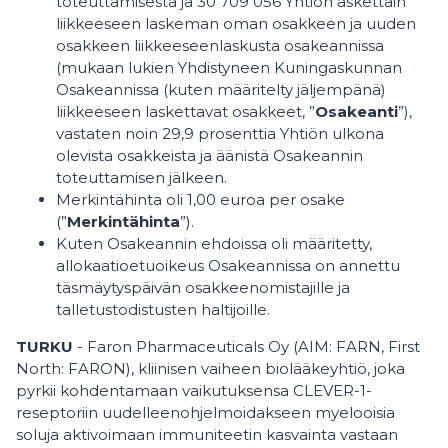
toteuttamisesta ja 30 709 056 Yhtiön äskettäin
liikkeeseen laskeman oman osakkeen ja uuden
osakkeen liikkeeseenlaskusta osakeannissa
(mukaan lukien Yhdistyneen Kuningaskunnan
Osakeannissa (kuten määritelty jäljempänä)
liikkeeseen laskettavat osakkeet, ”
Osakeanti
”),
vastaten noin 29,9 prosenttia Yhtiön ulkona
olevista osakkeista ja äänistä Osakeannin
toteuttamisen jälkeen.
Merkintähinta oli 1,00 euroa per osake
(”
Merkintähinta
”).
Kuten Osakeannin ehdoissa oli määritetty,
allokaatioetuoikeus Osakeannissa on annettu
täsmäytyspäivän osakkeenomistajille ja
talletustodistusten haltijoille.
TURKU
- Faron Pharmaceuticals Oy (AIM: FARN, First
North: FARON), kliinisen vaiheen biolääkeyhtiö, joka
pyrkii kohdentamaan vaikutuksensa CLEVER-1-
reseptoriin uudelleenohjelmoidakseen myelooisia
soluja aktivoimaan immuniteetin kasvainta vastaan