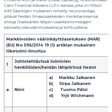
Cairn Financial Advisers LLP:n kanssa, joka on Yhtiön
AIM Sääntöjen mukainen nimetty neuvonantaja,
pitävät heidän Ilmaisosakkeiden merkitsemisensä
ehtoja Osakeantiin liittyen osakkeenomistajien
kannalta oikeudenmukaisina ja kohtuullisina.
Markkinoiden väärinkäyttöasetuksen (MAR)
(EU) N:o 596/2014 19 (1) artiklan mukainen
liiketoimi-ilmoitus
Johtotehtävissä toimivien
1
henkilöiden/heidän lähipiirinsä tiedot
a)
Markku Jalkanen
b)
Sirpa Jalkanen
a.
Nimi
c)
Tuomo Pätsi
d) Yrjö Wichmann