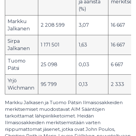
ja äänistä
merkitse
(%)
Markku
2 208 599
3,07
16 667
Jalkanen
Sirpa
1 171 501
1,63
16 667
Jalkanen
Tuomo
25 098
0,03
6 667
Pätsi
Yrjö
95 799
0,13
2 333
Wichmann
Markku Jalkasen ja Tuomo Pätsin Ilmaisosakkeiden
merkitsemiset muodostavat AIM Sääntöjen
tarkoittamat lähipiiriliiketoimet. Heidän
Ilmaisosakkeiden merkitsemistään varten
riippumattomat jäsenet, jotka ovat John Poulos,
Christine Roth ja Marie-Louise Fjällskog, neuvoteltuaan