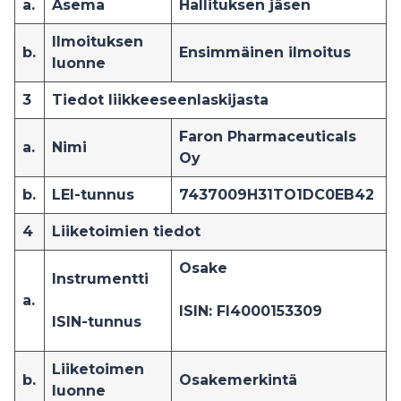
a.
Asema
Hallituksen jäsen
Ilmoituksen
b.
Ensimmäinen ilmoitus
luonne
3
Tiedot liikkeeseenlaskijasta
Faron Pharmaceuticals
a.
Nimi
Oy
b.
LEI-tunnus
7437009H31TO1DC0EB42
4
Liiketoimien tiedot
O
sake
I
nstrumentti
a.
ISIN: FI4000153309
ISIN-tunnus
Liiketoimen
b.
Osakemerkintä
luonne