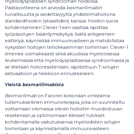
myelodysplastisen syndrooman hoidossa.
Päätavoitteena on arvioida
bexmarilimabin
turvallisuutta ja siedettävyyttä yhdistelmähoitona
standardihoidon (atsasitidiini) kanssa. Hoidon suora
kohdentaminen Clever-1:een saattaa rajoittaa
syöpäsolujen lisääntymiskykyä, lisätä antigeenien
esittelyä, käynnistää immuunivasteen ja mahdollistaa
nykyisten hoitojen tehokkaamman toiminnan. Clever-1
ilmenee voimakkaasti sekä akuutissa myelooisessa
leukemiassa että myelodysplastisessa syndroomassa ja
se liitetään hoitoresistenssiin, rajoitettuun T-solujen
aktivaatioon ja heikkoon ennusteeseen.
Yleistä
bexmarilimabista
Bexmarilimab
on Faronin kokonaan omistama
tutkimuksellinen immunoterapia, joka on suunniteltu
voittamaan olemassa oleviin hoitoihin muodostuvan
resistenssin ja optimoimaan kliiniset tulokset
kohdentamalla vaikutuksensa myeloidisten solujen
toimintaan ja käynnistämällä immuunivasteen.