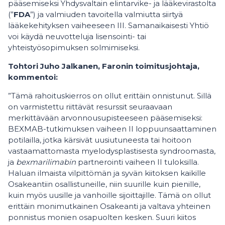
pääsemiseksi Yhdysvaltain elintarvike- ja lääkevirastolta
(”
FDA
”) ja valmiuden tavoitella valmiutta siirtyä
lääkekehityksen vaiheeseen III. Samanaikaisesti Yhtiö
voi käydä neuvotteluja lisensointi- tai
yhteistyösopimuksen solmimiseksi.
Tohtori Juho Jalkanen, Faronin toimitusjohtaja,
kommentoi:
”Tämä rahoituskierros on ollut erittäin onnistunut. Sillä
on varmistettu riittävät resurssit seuraavaan
merkittävään arvonnousupisteeseen pääsemiseksi:
BEXMAB-tutkimuksen vaiheen II loppuunsaattaminen
potilailla, jotka kärsivät uusiutuneesta tai hoitoon
vastaamattomasta myelodysplastisesta syndroomasta,
ja
bexmarilimabin
partnerointi vaiheen II tuloksilla.
Haluan ilmaista vilpittömän ja syvän kiitoksen kaikille
Osakeantiin osallistuneille, niin suurille kuin pienille,
kuin myös uusille ja vanhoille sijoittajille. Tämä on ollut
erittäin monimutkainen Osakeanti ja valtava yhteinen
ponnistus monien osapuolten kesken. Suuri kiitos