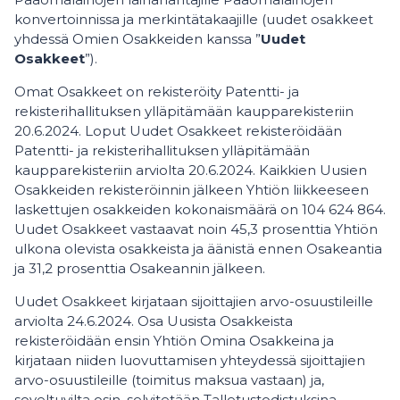
konvertoinnissa ja merkintätakaajille (uudet osakkeet
yhdessä Omien Osakkeiden kanssa ”
Uudet
Osakkeet
”).
Omat Osakkeet on rekisteröity Patentti- ja
rekisterihallituksen ylläpitämään kaupparekisteriin
20.6.2024. Loput Uudet Osakkeet rekisteröidään
Patentti- ja rekisterihallituksen ylläpitämään
kaupparekisteriin arviolta 20.6.2024. Kaikkien Uusien
Osakkeiden rekisteröinnin jälkeen Yhtiön liikkeeseen
laskettujen osakkeiden kokonaismäärä on 104 624 864.
Uudet Osakkeet vastaavat noin 45,3 prosenttia Yhtiön
ulkona olevista osakkeista ja äänistä ennen Osakeantia
ja 31,2 prosenttia Osakeannin jälkeen.
Uudet Osakkeet kirjataan sijoittajien arvo-osuustileille
arviolta 24.6.2024. Osa Uusista Osakkeista
rekisteröidään ensin Yhtiön Omina Osakkeina ja
kirjataan niiden luovuttamisen yhteydessä sijoittajien
arvo-osuustileille (toimitus maksua vastaan) ja,
soveltuvilta osin, selvitetään Talletustodistuksina