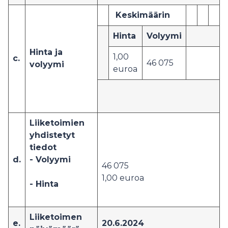
Keskimäärin
Hinta
Volyymi
Hinta ja
1,00
c.
46 075
volyymi
euroa
Liiketoimien
yhdistetyt
tiedot
d.
- Volyymi
46 075
1,00 euroa
- Hinta
Liiketoimen
e.
20.6.2024