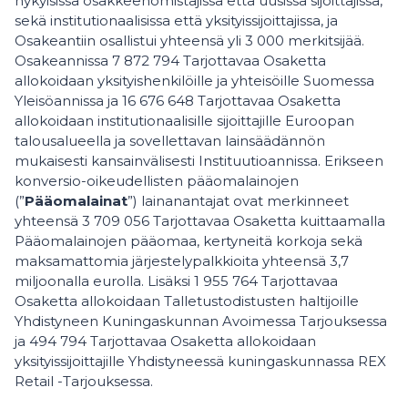
nykyisissä osakkeenomistajissa että uusissa sijoittajissa,
sekä institutionaalisissa että yksityissijoittajissa, ja
Osakeantiin osallistui yhteensä yli 3 000 merkitsijää.
Osakeannissa 7 872 794 Tarjottavaa Osaketta
allokoidaan yksityishenkilöille ja yhteisöille Suomessa
Yleisöannissa ja 16 676 648 Tarjottavaa Osaketta
allokoidaan institutionaalisille sijoittajille Euroopan
talousalueella ja sovellettavan lainsäädännön
mukaisesti kansainvälisesti Instituutioannissa. Erikseen
konversio-oikeudellisten pääomalainojen
(”
Pääomalainat
”) lainanantajat ovat merkinneet
yhteensä 3 709 056 Tarjottavaa Osaketta kuittaamalla
Pääomalainojen pääomaa, kertyneitä korkoja sekä
maksamattomia järjestelypalkkioita yhteensä 3,7
miljoonalla eurolla. Lisäksi 1 955 764 Tarjottavaa
Osaketta allokoidaan Talletustodistusten haltijoille
Yhdistyneen Kuningaskunnan Avoimessa Tarjouksessa
ja 494 794 Tarjottavaa Osaketta allokoidaan
yksityissijoittajille Yhdistyneessä kuningaskunnassa REX
Retail -Tarjouksessa.