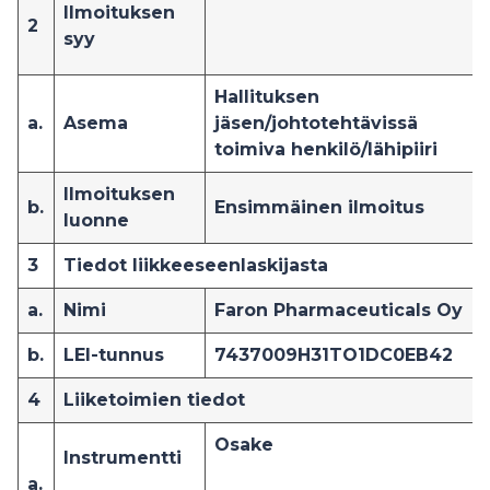
Ilmoituksen
2
syy
Hallituksen
a.
Asema
jäsen/johtotehtävissä
toimiva henkilö/lähipiiri
Ilmoituksen
b.
Ensimmäinen ilmoitus
luonne
3
Tiedot liikkeeseenlaskijasta
a.
Nimi
Faron Pharmaceuticals Oy
b.
LEI-tunnus
7437009H31TO1DC0EB42
4
Liiketoimien tiedot
Osake
Instrumentti
a.