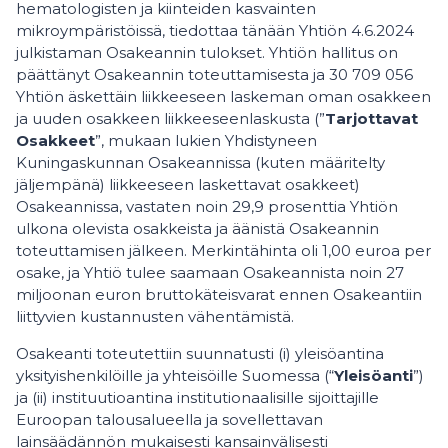
hematologisten ja kiinteiden kasvainten
mikroympäristöissä, tiedottaa tänään Yhtiön 4.6.2024
julkistaman Osakeannin tulokset. Yhtiön hallitus on
päättänyt Osakeannin toteuttamisesta ja 30 709 056
Yhtiön äskettäin liikkeeseen laskeman oman osakkeen
ja uuden osakkeen liikkeeseenlaskusta (”
Tarjottavat
Osakkeet
”, mukaan lukien Yhdistyneen
Kuningaskunnan Osakeannissa (kuten määritelty
jäljempänä) liikkeeseen laskettavat osakkeet)
Osakeannissa, vastaten noin 29,9 prosenttia Yhtiön
ulkona olevista osakkeista ja äänistä Osakeannin
toteuttamisen jälkeen. Merkintähinta oli 1,00 euroa per
osake, ja Yhtiö tulee saamaan Osakeannista noin 27
miljoonan euron bruttokäteisvarat ennen Osakeantiin
liittyvien kustannusten vähentämistä.
Osakeanti toteutettiin suunnatusti (i) yleisöantina
yksityishenkilöille ja yhteisöille Suomessa (“
Yleisöanti
”)
ja (ii) instituutioantina institutionaalisille sijoittajille
Euroopan talousalueella ja sovellettavan
lainsäädännön mukaisesti kansainvälisesti