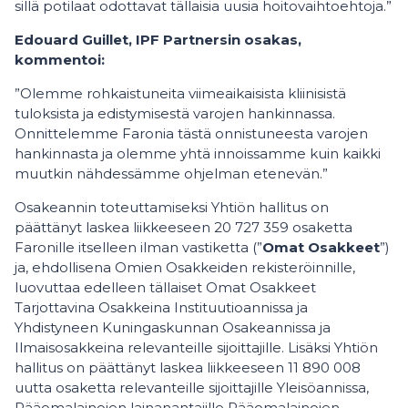
sillä potilaat odottavat tällaisia uusia hoitovaihtoehtoja.”
Edouard Guillet, IPF Partnersin osakas,
kommentoi:
”Olemme rohkaistuneita viimeaikaisista kliinisistä
tuloksista ja edistymisestä varojen hankinnassa.
Onnittelemme Faronia tästä onnistuneesta varojen
hankinnasta ja olemme yhtä innoissamme kuin kaikki
muutkin nähdessämme ohjelman etenevän.”
Osakeannin toteuttamiseksi Yhtiön hallitus on
päättänyt laskea liikkeeseen 20 727 359 osaketta
Faronille itselleen ilman vastiketta (”
Omat Osakkeet
”)
ja, ehdollisena Omien Osakkeiden rekisteröinnille,
luovuttaa edelleen tällaiset Omat Osakkeet
Tarjottavina Osakkeina Instituutioannissa ja
Yhdistyneen Kuningaskunnan Osakeannissa ja
Ilmaisosakkeina relevanteille sijoittajille. Lisäksi Yhtiön
hallitus on päättänyt laskea liikkeeseen 11 890 008
uutta osaketta relevanteille sijoittajille Yleisöannissa,
Pääomalainojen lainanantajille Pääomalainojen