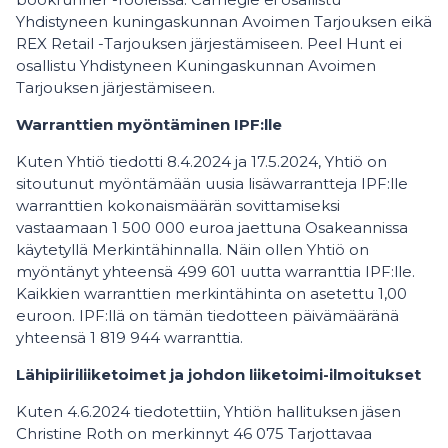
Yhdistyneen kuningaskunnan Avoimen Tarjouksen eikä
REX Retail -Tarjouksen järjestämiseen. Peel Hunt ei
osallistu Yhdistyneen Kuningaskunnan Avoimen
Tarjouksen järjestämiseen.
Warranttien myöntäminen IPF:lle
Kuten Yhtiö tiedotti 8.4.2024 ja 17.5.2024, Yhtiö on
sitoutunut myöntämään uusia lisäwarrantteja IPF:lle
warranttien kokonaismäärän sovittamiseksi
vastaamaan 1 500 000 euroa jaettuna Osakeannissa
käytetyllä Merkintähinnalla. Näin ollen Yhtiö on
myöntänyt yhteensä 499 601 uutta warranttia IPF:lle.
Kaikkien warranttien merkintähinta on asetettu 1,00
euroon. IPF:llä on tämän tiedotteen päivämääränä
yhteensä 1 819 944 warranttia.
Lähipiiriliiketoimet ja johdon liiketoimi-ilmoitukset
Kuten 4.6.2024 tiedotettiin, Yhtiön hallituksen jäsen
Christine Roth on merkinnyt 46 075 Tarjottavaa