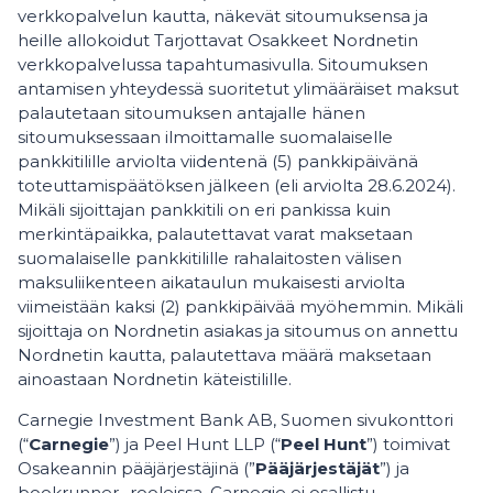
verkkopalvelun kautta, näkevät sitoumuksensa ja
heille allokoidut Tarjottavat Osakkeet Nordnetin
verkkopalvelussa tapahtumasivulla. Sitoumuksen
antamisen yhteydessä suoritetut ylimääräiset maksut
palautetaan sitoumuksen antajalle hänen
sitoumuksessaan ilmoittamalle suomalaiselle
pankkitilille arviolta viidentenä (5) pankkipäivänä
toteuttamispäätöksen jälkeen (eli arviolta 28.6.2024).
Mikäli sijoittajan pankkitili on eri pankissa kuin
merkintäpaikka, palautettavat varat maksetaan
suomalaiselle pankkitilille rahalaitosten välisen
maksuliikenteen aikataulun mukaisesti arviolta
viimeistään kaksi (2) pankkipäivää myöhemmin. Mikäli
sijoittaja on Nordnetin asiakas ja sitoumus on annettu
Nordnetin kautta, palautettava määrä maksetaan
ainoastaan Nordnetin käteistilille.
Carnegie Investment Bank AB, Suomen sivukonttori
(“
Carnegie
”) ja Peel Hunt LLP (“
Peel Hunt
”) toimivat
Osakeannin pääjärjestäjinä (”
Pääjärjestäjät
”) ja
bookrunner -rooleissa. Carnegie ei osallistu