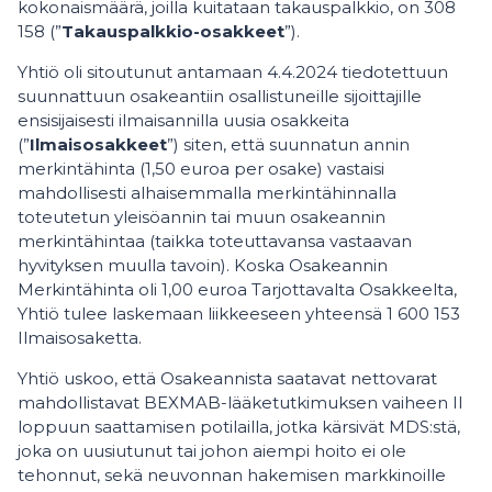
kokonaismäärä, joilla kuitataan takauspalkkio, on 308
158 (”
Takauspalkkio-osakkeet
”).
Yhtiö oli sitoutunut antamaan 4.4.2024 tiedotettuun
suunnattuun osakeantiin osallistuneille sijoittajille
ensisijaisesti ilmaisannilla uusia osakkeita
(”
Ilmaisosakkeet
”) siten, että suunnatun annin
merkintähinta (1,50 euroa per osake) vastaisi
mahdollisesti alhaisemmalla merkintähinnalla
toteutetun yleisöannin tai muun osakeannin
merkintähintaa (taikka toteuttavansa vastaavan
hyvityksen muulla tavoin). Koska Osakeannin
Merkintähinta oli 1,00 euroa Tarjottavalta Osakkeelta,
Yhtiö tulee laskemaan liikkeeseen yhteensä 1 600 153
Ilmaisosaketta.
Yhtiö uskoo, että Osakeannista saatavat nettovarat
mahdollistavat BEXMAB-lääketutkimuksen vaiheen II
loppuun saattamisen potilailla, jotka kärsivät MDS:stä,
joka on uusiutunut tai johon aiempi hoito ei ole
tehonnut, sekä neuvonnan hakemisen markkinoille