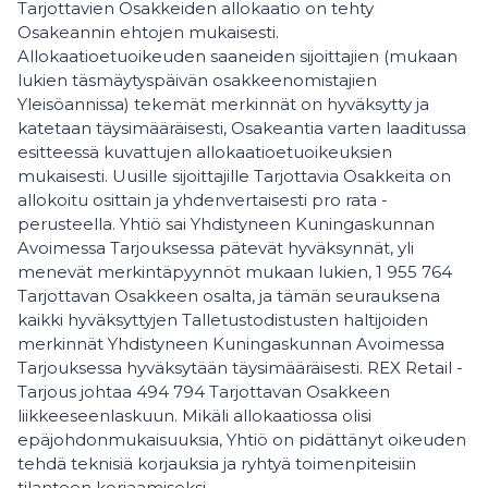
Tarjottavien Osakkeiden allokaatio on tehty
Osakeannin ehtojen mukaisesti.
Allokaatioetuoikeuden saaneiden sijoittajien (mukaan
lukien täsmäytyspäivän osakkeenomistajien
Yleisöannissa) tekemät merkinnät on hyväksytty ja
katetaan täysimääräisesti, Osakeantia varten laaditussa
esitteessä kuvattujen allokaatioetuoikeuksien
mukaisesti. Uusille sijoittajille Tarjottavia Osakkeita on
allokoitu osittain ja yhdenvertaisesti pro rata -
perusteella. Yhtiö sai Yhdistyneen Kuningaskunnan
Avoimessa Tarjouksessa pätevät hyväksynnät, yli
menevät merkintäpyynnöt mukaan lukien, 1 955 764
Tarjottavan Osakkeen osalta, ja tämän seurauksena
kaikki hyväksyttyjen Talletustodistusten haltijoiden
merkinnät Yhdistyneen Kuningaskunnan Avoimessa
Tarjouksessa hyväksytään täysimääräisesti. REX Retail -
Tarjous johtaa 494 794 Tarjottavan Osakkeen
liikkeeseenlaskuun. Mikäli allokaatiossa olisi
epäjohdonmukaisuuksia, Yhtiö on pidättänyt oikeuden
tehdä teknisiä korjauksia ja ryhtyä toimenpiteisiin
tilanteen korjaamiseksi.