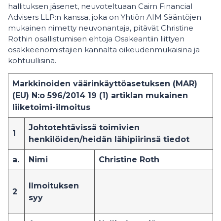
hallituksen jäsenet, neuvoteltuaan Cairn Financial
Advisers LLP:n kanssa, joka on Yhtiön AIM Sääntöjen
mukainen nimetty neuvonantaja, pitävät Christine
Rothin osallistumisen ehtoja Osakeantiin liittyen
osakkeenomistajien kannalta oikeudenmukaisina ja
kohtuullisina.
Markkinoiden väärinkäyttöasetuksen (MAR)
(EU) N:o 596/2014 19 (1) artiklan mukainen
liiketoimi-ilmoitus
Johtotehtävissä toimivien
1
henkilöiden/heidän lähipiirinsä tiedot
a.
Nimi
Christine Roth
Ilmoituksen
2
syy