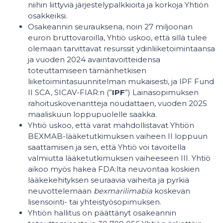
niihin liittyviä järjestelypalkkioita ja korkoja Yhtiön
osakkeiksi.
Osakeannin seurauksena, noin 27 miljoonan
euron bruttovaroilla, Yhtiö uskoo, että sillä tulee
olemaan tarvittavat resurssit ydinliiketoimintaansa
ja vuoden 2024 avaintavoitteidensa
toteuttamiseen tämänhetkisen
liiketoimintasuunnitelman mukaisesti, ja IPF Fund
II SCA, SICAV-FIAR:n (”
IPF
”) Lainasopimuksen
rahoituskovenantteja noudattaen, vuoden 2025
maaliskuun loppupuolelle saakka.
Yhtiö uskoo, että varat mahdollistavat Yhtiön
BEXMAB-lääketutkimuksen vaiheen II loppuun
saattamisen ja sen, että Yhtiö voi tavoitella
valmiutta lääketutkimuksen vaiheeseen III. Yhtiö
aikoo myös hakea FDA:lta neuvontaa koskien
lääkekehityksen seuraavia vaiheita ja pyrkiä
neuvottelemaan
bexmarilimabia
koskevan
lisensointi- tai yhteistyösopimuksen.
Yhtiön hallitus on päättänyt osakeannin