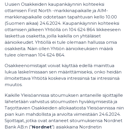
Uusien Osakkeiden kaupankäynnin kohteeksi
ottamisen First North -markkinapaikalle ja AIM-
markkinapaikalle odotetaan tapahtuvan kello 10.00
(Suomen aikaa) 24.6.2024. Kaupankäynnin kohteeksi
ottamisen jälkeen Yhtiöllä on 104 624 864 liikkeeseen
laskettua osaketta, joilla kaikilla on yhtäläiset
äänioikeudet. Yhtiöllä ei tule olemaan hallussa omia
osakkeita. Näin ollen Yhtiön äänioikeuksien määrä
tulee olemaan 104 624 864.
Osakkeenomistajat voivat käyttää edellä mainittua
lukua laskelmissaan sen määrittämiseksi, onko heidän
ilmoitettava Yhtiötä koskeva intressinsä tai intressinsä
muutos.
Kaikille Yleisöannissa sitoumuksen antaneille sijoittajille
lähetetään vahvistus sitoumusten hyväksymisestä ja
Tarjottavien Osakkeiden allokaatiosta Yleisöannissa niin
pian kuin mahdollista ja arviolta viimeistään 24.6.2024.
Sijoittajat, jotka ovat antaneet sitoumuksensa Nordnet
Bank AB:n (”
Nordnet
”) asiakkaina Nordnetin