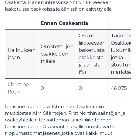
Osaketta. Hänen intressinsä Yhtiön liikkeeseen
lasketuissa osakkeissa ja äänissä on esitetty alla:
Ennen Osakeantia
Osuus
Tarjottavi
liikkeeseen
Osakkeid
Omistettujen
Hallituksen
lasketuista
lukumäärä
osakkeiden
jäsen
osakkeista
jotka
määrä
ja äänistä
sitoutunu
(%)
merkitse
Christine
0
0
46 075
Roth
Christine Rothin osallistuminen Osakeantiin
muodostaa AIM Sääntöjen, First Northin sääntöjen ja
osakeyhtiölain tarkoittaman lähipiiriliiketoimen.
Christine Rothin Osakeantiin osallistumista varten
riippumattomat jäsenet, jotka ovat kaikki muut