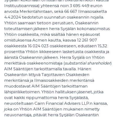
Instituutioannissa) yhteensä noin 3 695 449 euron
arvosta Merkintähintaan, sekä 66 667 Ilmaisosaketta
4.4.2024 tiedotetun suunnatun osakeannin nojalla.
Yhtiön saamaan tietoon perustuen, Osakeannin
toteuttamisen jälkeen herra Syrjälän kokonaisomistus
Yhtiön osakkeista, mikä sisältää hänen epäsuorat
omistuksensa Acmen kautta, kasvaa 12 261 907
osakkeesta 16 024 023 osakkeeseen, edustaen 15,32
prosenttia Yhtiön liikkeeseen lasketuista osakkeista ja
äänistä Osakeannin jälkeen. Herra Syrjälä on Yhtiön
merkittävä osakkeenomistaja (
substantial shareholder
)
AIM Sääntöjen tarkoittamalla tavalla. Hänen
Osakeantiin liittyvä Tarjottavien Osakkeiden
merkintänsä ja Ilmaisosakkeiden merkintänsä
muodostavat AIM Sääntöjen tarkoittaman
lähipiiriliiketoimen. Yhtiön hallituksen jäsenet, jotka
ovat kaikki riippumattomia herra Syrjälästä,
neuvoteltuaan Cairn Financial Advisers LLP:n kanssa,
joka on Yhtiön AIM Sääntöjen mukainen nimetty
neuvonantaja, pitävät herra Syrjälän Osakeantiin