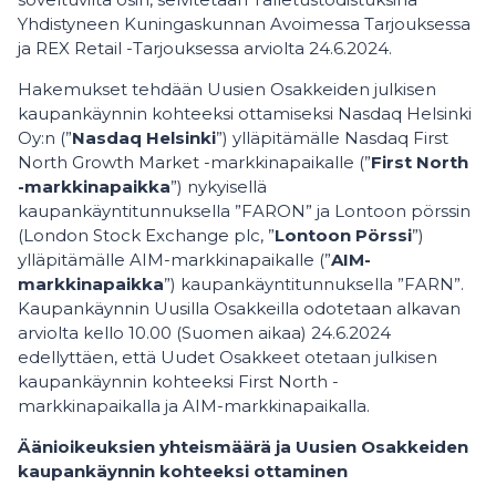
Yhdistyneen Kuningaskunnan Avoimessa Tarjouksessa
ja REX Retail -Tarjouksessa arviolta 24.6.2024.
Hakemukset tehdään Uusien Osakkeiden julkisen
kaupankäynnin kohteeksi ottamiseksi Nasdaq Helsinki
Oy:n (”
Nasdaq Helsinki
”) ylläpitämälle Nasdaq First
North Growth Market -markkinapaikalle (”
First North
-markkinapaikka
”) nykyisellä
kaupankäyntitunnuksella ”FARON” ja Lontoon pörssin
(London Stock Exchange plc, ”
Lontoon Pörssi
”)
ylläpitämälle AIM-markkinapaikalle (”
AIM-
markkinapaikka
”) kaupankäyntitunnuksella ”FARN”.
Kaupankäynnin Uusilla Osakkeilla odotetaan alkavan
arviolta kello 10.00 (Suomen aikaa) 24.6.2024
edellyttäen, että Uudet Osakkeet otetaan julkisen
kaupankäynnin kohteeksi First North -
markkinapaikalla ja AIM-markkinapaikalla.
Äänioikeuksien yhteismäärä ja Uusien Osakkeiden
kaupankäynnin kohteeksi ottaminen