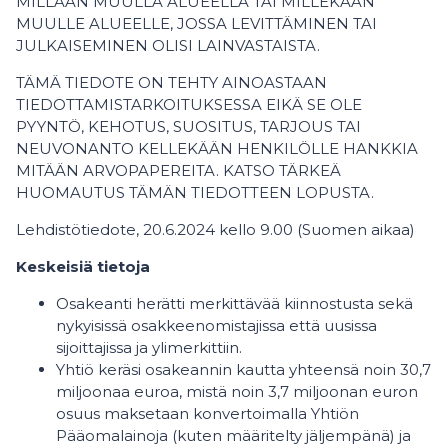
MILLÄÄN MUULLA ALUEELLA TAI MILLEKÄÄN
MUULLE ALUEELLE, JOSSA LEVITTÄMINEN TAI
JULKAISEMINEN OLISI LAINVASTAISTA.
TÄMÄ TIEDOTE ON TEHTY AINOASTAAN
TIEDOTTAMISTARKOITUKSESSA EIKÄ SE OLE
PYYNTÖ, KEHOTUS, SUOSITUS, TARJOUS TAI
NEUVONANTO KELLEKÄÄN HENKILÖLLE HANKKIA
MITÄÄN ARVOPAPEREITA. KATSO TÄRKEÄ
HUOMAUTUS TÄMÄN TIEDOTTEEN LOPUSTA.
Lehdistötiedote, 20.6.2024 kello 9.00 (Suomen aikaa)
Keskeisiä tietoja
Osakeanti herätti merkittävää kiinnostusta sekä
nykyisissä osakkeenomistajissa että uusissa
sijoittajissa ja ylimerkittiin.
Yhtiö keräsi osakeannin kautta yhteensä noin 30,7
miljoonaa euroa, mistä noin 3,7 miljoonan euron
osuus maksetaan konvertoimalla Yhtiön
Pääomalainoja (kuten määritelty jäljempänä) ja