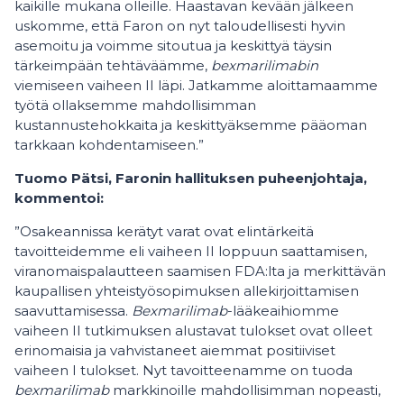
kaikille mukana olleille. Haastavan kevään jälkeen
uskomme, että Faron on nyt taloudellisesti hyvin
asemoitu ja voimme sitoutua ja keskittyä täysin
tärkeimpään tehtäväämme,
bexmarilimabin
viemiseen vaiheen II läpi. Jatkamme aloittamaamme
työtä ollaksemme mahdollisimman
kustannustehokkaita ja keskittyäksemme pääoman
tarkkaan kohdentamiseen.”
Tuomo Pätsi, Faronin hallituksen puheenjohtaja,
kommentoi:
”Osakeannissa kerätyt varat ovat elintärkeitä
tavoitteidemme eli vaiheen II loppuun saattamisen,
viranomaispalautteen saamisen FDA:lta ja merkittävän
kaupallisen yhteistyösopimuksen allekirjoittamisen
saavuttamisessa.
Bexmarilimab
-lääkeaihiomme
vaiheen II tutkimuksen alustavat tulokset ovat olleet
erinomaisia ja vahvistaneet aiemmat positiiviset
vaiheen I tulokset. Nyt tavoitteenamme on tuoda
bexmarilimab
markkinoille mahdollisimman nopeasti,