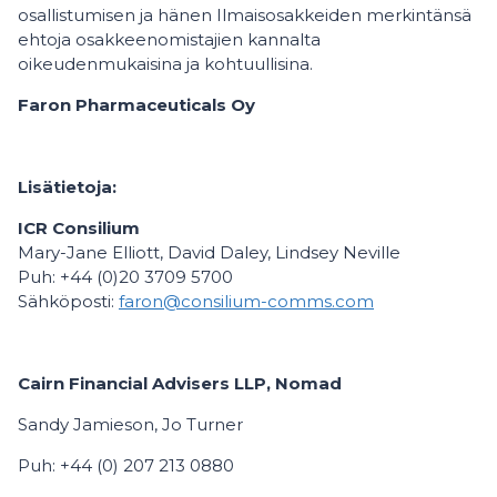
osallistumisen ja hänen Ilmaisosakkeiden merkintänsä
ehtoja osakkeenomistajien kannalta
oikeudenmukaisina ja kohtuullisina.
Faron Pharmaceuticals Oy
Lisätietoja:
ICR Consilium
Mary-Jane Elliott, David Daley, Lindsey Neville
Puh: +44 (0)20 3709 5700
Sähköposti:
faron@consilium-comms.com
Cairn Financial Advisers LLP, Nomad
Sandy Jamieson, Jo Turner
Puh: +44 (0) 207 213 0880