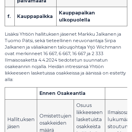
päivämäärä
Kauppapaikan
f.
Kauppapaikka
ulkopuolella
Lisäksi Yhtiön hallituksen jäsenet Markku Jalkanen ja
Tuomo Pätsi, sekä tieteellinen neuvonantaja Sirpa
Jalkanen ja väliaikainen talousjohtaja Yrjö Wichmann
ovat merkinneet 16 667, 6 667, 16 667 ja 2 333
Ilmaisosaketta 4.4.2024 tiedotetun suunnatun
osakeannin nojalla. Heidän intressinsä Yhtiön
liikkeeseen lasketuissa osakkeissa ja äänissä on esitetty
alla:
Ennen Osakeantia
Osuus
liikkeeseen
Ilmaisosa
Omistettujen
Hallituksen
lasketuista
lukumäärä
osakkeiden
jäsen
osakkeista
sitoutunu
määrä