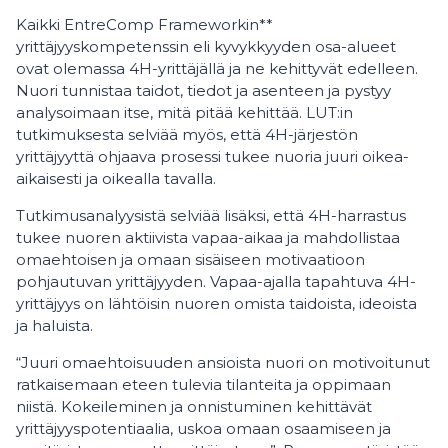
Kaikki EntreComp Frameworkin**
yrittäjyyskompetenssin eli kyvykkyyden osa-alueet
ovat olemassa 4H-yrittäjällä ja ne kehittyvät edelleen.
Nuori tunnistaa taidot, tiedot ja asenteen ja pystyy
analysoimaan itse, mitä pitää kehittää. LUT:in
tutkimuksesta selviää myös, että 4H-järjestön
yrittäjyyttä ohjaava prosessi tukee nuoria juuri oikea-
aikaisesti ja oikealla tavalla.
Tutkimusanalyysistä selviää lisäksi, että 4H-harrastus
tukee nuoren aktiivista vapaa-aikaa ja mahdollistaa
omaehtoisen ja omaan sisäiseen motivaatioon
pohjautuvan yrittäjyyden. Vapaa-ajalla tapahtuva 4H-
yrittäjyys on lähtöisin nuoren omista taidoista, ideoista
ja haluista.
“Juuri omaehtoisuuden ansioista nuori on motivoitunut
ratkaisemaan eteen tulevia tilanteita ja oppimaan
niistä. Kokeileminen ja onnistuminen kehittävät
yrittäjyyspotentiaalia, uskoa omaan osaamiseen ja