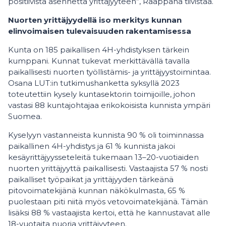
positiivista asennetta yrittäjyyteen”, Raappana tiivistää.
Nuorten yrittäjyydellä iso merkitys kunnan
elinvoimaisen tulevaisuuden rakentamisessa
Kunta on 185 paikallisen 4H-yhdistyksen tärkein
kumppani. Kunnat tukevat merkittävällä tavalla
paikallisesti nuorten työllistämis- ja yrittäjyystoimintaa.
Osana LUT:in tutkimushanketta syksyllä 2023
toteutettiin kysely kuntasektorin toimijoille, johon
vastasi 88 kuntajohtajaa erikokoisista kunnista ympäri
Suomea.
Kyselyyn vastanneista kunnista 90 % oli toiminnassa
paikallinen 4H-yhdistys ja 61 % kunnista jakoi
kesäyrittäjyysseteleitä tukemaan 13–20-vuotiaiden
nuorten yrittäjyyttä paikallisesti. Vastaajista 57 % nosti
paikalliset työpaikat ja yrittäjyyden tärkeänä
pitovoimatekijänä kunnan näkökulmasta, 65 %
puolestaan piti niitä myös vetovoimatekijänä. Tämän
lisäksi 88 % vastaajista kertoi, että he kannustavat alle
18-vuotaita nuoria yrittäjyyteen.