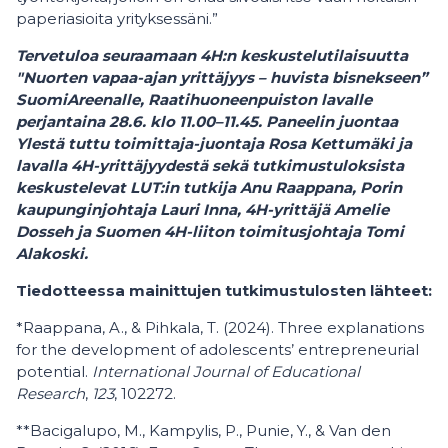
paperiasioita yrityksessäni.”
Tervetuloa seuraamaan 4H:n keskustelutilaisuutta
"Nuorten vapaa-ajan yrittäjyys – huvista bisnekseen”
SuomiAreenalle, Raatihuoneenpuiston lavalle
perjantaina 28.6. klo 11.00–11.45. Paneelin juontaa
Ylestä tuttu toimittaja-juontaja Rosa Kettumäki ja
lavalla 4H-yrittäjyydestä sekä tutkimustuloksista
keskustelevat LUT:in tutkija Anu Raappana, Porin
kaupunginjohtaja Lauri Inna, 4H-yrittäjä Amelie
Dosseh ja Suomen 4H-liiton toimitusjohtaja Tomi
Alakoski.
Tiedotteessa mainittujen tutkimustulosten lähteet:
*Raappana, A., & Pihkala, T. (2024). Three explanations
for the development of adolescents’ entrepreneurial
potential.
International Journal of Educational
Research
,
123
, 102272.
**Bacigalupo, M., Kampylis, P., Punie, Y., & Van den