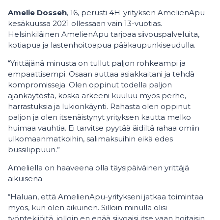
Amelie Dosseh
, 16, perusti 4H-yrityksen AmelienApu
kesäkuussa 2021 ollessaan vain 13-vuotias.
Helsinkiläinen AmelienApu tarjoaa siivouspalveluita,
kotiapua ja lastenhoitoapua pääkaupunkiseudulla.
“Yrittäjänä minusta on tullut paljon rohkeampi ja
empaattisempi. Osaan auttaa asiakkaitani ja tehdä
kompromisseja. Olen oppinut todella paljon
ajankäytöstä, koska arkeeni kuuluu myös perhe,
harrastuksia ja lukionkäynti. Rahasta olen oppinut
paljon ja olen itsenäistynyt yrityksen kautta melko
huimaa vauhtia. Ei tarvitse pyytää äidiltä rahaa omiin
ulkomaanmatkoihin, salimaksuihin eikä edes
bussilippuun.”
Ameliella on haaveena olla täysipäiväinen yrittäjä
aikuisena
“Haluan, että AmelienApu-yritykseni jatkaa toimintaa
myös, kun olen aikuinen. Silloin minulla olisi
työntekijöitä, jolloin en enää siivoaisi itse vaan hoitaisin