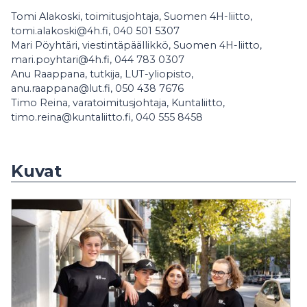
Tomi Alakoski, toimitusjohtaja, Suomen 4H-liitto,
tomi.alakoski@4h.fi, 040 501 5307
Mari Pöyhtäri, viestintäpäällikkö, Suomen 4H-liitto,
mari.poyhtari@4h.fi, 044 783 0307
Anu Raappana, tutkija, LUT-yliopisto,
anu.raappana@lut.fi, 050 438 7676
Timo Reina, varatoimitusjohtaja, Kuntaliitto,
timo.reina@kuntaliitto.fi, 040 555 8458
Kuvat