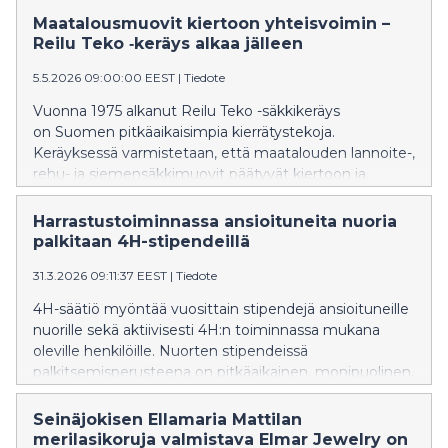
Maatalousmuovit kiertoon yhteisvoimin –
Reilu Teko ‑keräys alkaa jälleen
5.5.2026 09:00:00 EEST
|
Tiedote
Vuonna 1975 alkanut Reilu Teko -säkkikeräys
on Suomen pitkäaikaisimpia kierrätystekoja.
Keräyksessä varmistetaan, että maatalouden lannoite-,
rehu- ja siemensäkkimuovit päätyvät kiertoon ja
uusiokäyttöön. Samalla keräys työllistää
nuoria paikallisesti. Uutena kumppanina keräykseen
Harrastustoiminnassa ansioituneita nuoria
tulee mukaan Junttilan Tila.
palkitaan 4H-stipendeillä
31.3.2026 09:11:37 EEST
|
Tiedote
4H-säätiö myöntää vuosittain stipendejä ansioituneille
nuorille sekä aktiivisesti 4H:n toiminnassa mukana
oleville henkilöille. Nuorten stipendeissä
palkitsemisperusteena on pitkäaikainen, monipuolinen,
tuloksellinen ja edelleen jatkuva 4H-harrastus. 4H-
säätiön myöntämät 12 valtakunnallista stipendiä
Seinäjokisen Ellamaria Mattilan
jaetaan Valtioneuvoston juhlahuoneistossa Helsingissä
merilasikoruja valmistava Elmar Jewelry on