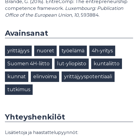
Brande, G. (2016). EntreComp: The entrepreneurship
competence framework.
Luxembourg: Publication
Office of the European Union
,
10
, 593884.
Avainsanat
yrittäjyys
nuoret
työelämä
4h-yritys
Suomen 4H-liitto
lut-yliopisto
kuntaliitto
kunnat
elinvoima
yrittäjyyspotentiaali
tutkimus
Yhteyshenkilöt
Lisätietoja ja haastattelupyynnöt: