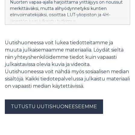
Nuorten vapaa-ajalla harjoittama yrittäjyys on noussut
merkittäväksi, mutta alihyödynnetyksi kuntien
elinvoimatekijäksi, osoittaa LUT-yliopiston ja 4H-
järjestön juuri julkaistu tutkimus.
Uutishuoneessa voit lukea tiedotteitamme ja
muuta julkaisemaamme materiaalia. Löydät sieltä
niin yhteyshenkilöidemme tiedot kuin vapaasti
julkaistavissa olevia kuvia ja videoita.
Uutishuoneessa voit nähdä myös sosiaalisen median
sisältöjä. Kaikki tiedotepalvelussa julkaistu materiaali
on vapaasti median käytettävissä.
TUTUSTU UUTISHUONEESEEMME