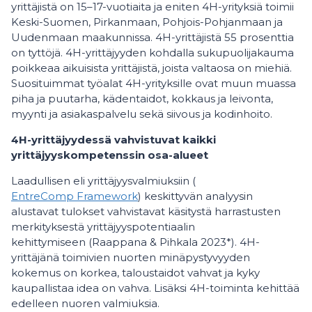
yrittäjistä on 15–17-vuotiaita ja eniten 4H-yrityksiä toimii
Keski-Suomen, Pirkanmaan, Pohjois-Pohjanmaan ja
Uudenmaan maakunnissa. 4H-yrittäjistä 55 prosenttia
on tyttöjä. 4H-yrittäjyyden kohdalla sukupuolijakauma
poikkeaa aikuisista yrittäjistä, joista valtaosa on miehiä.
Suosituimmat työalat 4H-yrityksille ovat muun muassa
piha ja puutarha, kädentaidot, kokkaus ja leivonta,
myynti ja asiakaspalvelu sekä siivous ja kodinhoito.
4H-yrittäjyydessä vahvistuvat kaikki
yrittäjyyskompetenssin osa-alueet
Laadullisen eli yrittäjyysvalmiuksiin (
EntreComp Framework
) keskittyvän analyysin
alustavat tulokset vahvistavat käsitystä harrastusten
merkityksestä yrittäjyyspotentiaalin
kehittymiseen (Raappana & Pihkala 2023*). 4H-
yrittäjänä toimivien nuorten minäpystyvyyden
kokemus on korkea, taloustaidot vahvat ja kyky
kaupallistaa idea on vahva. Lisäksi 4H-toiminta kehittää
edelleen nuoren valmiuksia.