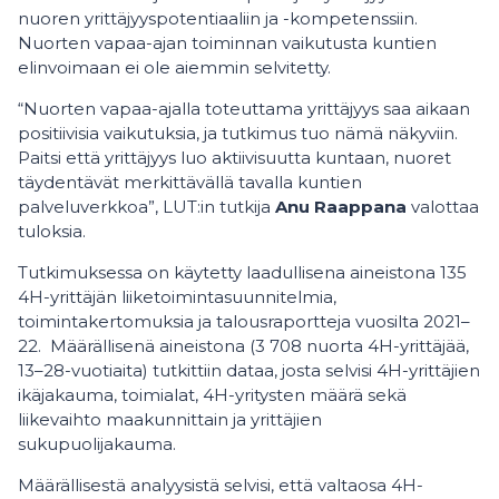
nuoren yrittäjyyspotentiaaliin ja -kompetenssiin.
Nuorten vapaa-ajan toiminnan vaikutusta kuntien
elinvoimaan ei ole aiemmin selvitetty.
“Nuorten vapaa-ajalla toteuttama yrittäjyys saa aikaan
positiivisia vaikutuksia, ja tutkimus tuo nämä näkyviin.
Paitsi että yrittäjyys luo aktiivisuutta kuntaan, nuoret
täydentävät merkittävällä tavalla kuntien
palveluverkkoa”, LUT:in tutkija
Anu Raappana
valottaa
tuloksia.
Tutkimuksessa on käytetty laadullisena aineistona 135
4H-yrittäjän liiketoimintasuunnitelmia,
toimintakertomuksia ja talousraportteja vuosilta 2021–
22. Määrällisenä aineistona (3 708 nuorta 4H-yrittäjää,
13–28-vuotiaita) tutkittiin dataa, josta selvisi 4H-yrittäjien
ikäjakauma, toimialat, 4H-yritysten määrä sekä
liikevaihto maakunnittain ja yrittäjien
sukupuolijakauma.
Määrällisestä analyysistä selvisi, että valtaosa 4H-