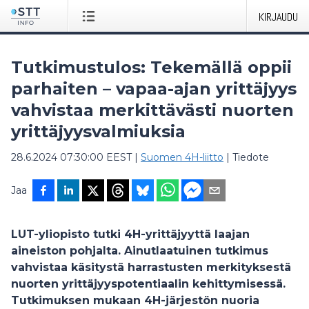
KIRJAUDU
Tutkimustulos: Tekemällä oppii
parhaiten – vapaa-ajan yrittäjyys
vahvistaa merkittävästi nuorten
yrittäjyysvalmiuksia
28.6.2024 07:30:00 EEST
|
Suomen 4H-liitto
|
Tiedote
Jaa
LUT-yliopisto tutki 4H-yrittäjyyttä laajan
aineiston pohjalta. Ainutlaatuinen tutkimus
vahvistaa käsitystä harrastusten merkityksestä
nuorten yrittäjyyspotentiaalin kehittymisessä.
Tutkimuksen mukaan 4H-järjestön nuoria