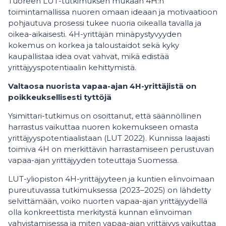
Tuoreen LUT-tutkimuksen mukaan 4H:n
toimintamallissa nuoren omaan ideaan ja motivaatioon
pohjautuva prosessi tukee nuoria oikealla tavalla ja
oikea-aikaisesti. 4H-yrittäjän minäpystyvyyden
kokemus on korkea ja taloustaidot sekä kyky
kaupallistaa idea ovat vahvat, mikä edistää
yrittäjyyspotentiaalin kehittymistä.
Valtaosa nuorista vapaa-ajan 4H-yrittäjistä on
poikkeuksellisesti tyttöjä
Ysimittari-tutkimus on osoittanut, että säännöllinen
harrastus vaikuttaa nuoren kokemukseen omasta
yrittäjyyspotentiaalistaan (LUT 2022). Kunnissa laajasti
toimiva 4H on merkittävin harrastamiseen perustuvan
vapaa-ajan yrittäjyyden toteuttaja Suomessa.
LUT-yliopiston 4H-yrittäjyyteen ja kuntien elinvoimaan
pureutuvassa tutkimuksessa (2023–2025) on lähdetty
selvittämään, voiko nuorten vapaa-ajan yrittäjyydellä
olla konkreettista merkitystä kunnan elinvoiman
vahvistamisessa ja miten vapaa-ajan yrittäjyys vaikuttaa