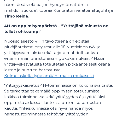
näen tässä vielä paljon hyödyntämättömiä
mahdollisuuksia”, toteaa Kuntaliiton varatoimitusjohtaja
Timo Reina
.
4H on oppimisympäristö – “Yrittäjänä minusta on
tullut rohkeampi”
Nuorisojärjestö 4H:n tavoitteena on edistää
pitkäjänteisesti erityisesti alle 18-vuotiaiden työ- ja
yrittäjyysvalmiuksia sekä tarjota mahdollisuuksia
ensimmäisiin onnistuneisiin työkokemuksiin. 4H:ssa
yrittäjyyskasvatusta toteutetaan pitkäjänteisesti osana
lasten ja nuorten harrastusta
Kolme askelta työelämään -mallin mukaisesti
.
“Yrittäjyyskasvatus 4H-toiminnassa on kokonaisvaltaista.
Se tarkoittaa tekemällä oppimisen toteutumista
kaikissa toiminnoissa sekä yrittäjyydestä ja yrittäjäksi
oppimista aidoissa tilanteissa omien kokemusten
kautta. Yhteiskunnassa olisi hyvä nähdä myös
harrastustoiminnassa tehtävän yrittäjyyden