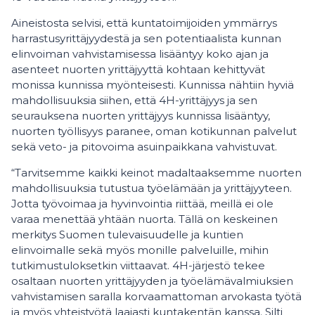
Aineistosta selvisi, että kuntatoimijoiden ymmärrys
harrastusyrittäjyydestä ja sen potentiaalista kunnan
elinvoiman vahvistamisessa lisääntyy koko ajan ja
asenteet nuorten yrittäjyyttä kohtaan kehittyvät
monissa kunnissa myönteisesti. Kunnissa nähtiin hyviä
mahdollisuuksia siihen, että 4H-yrittäjyys ja sen
seurauksena nuorten yrittäjyys kunnissa lisääntyy,
nuorten työllisyys paranee, oman kotikunnan palvelut
sekä veto- ja pitovoima asuinpaikkana vahvistuvat.
“Tarvitsemme kaikki keinot madaltaaksemme nuorten
mahdollisuuksia tutustua työelämään ja yrittäjyyteen.
Jotta työvoimaa ja hyvinvointia riittää, meillä ei ole
varaa menettää yhtään nuorta. Tällä on keskeinen
merkitys Suomen tulevaisuudelle ja kuntien
elinvoimalle sekä myös monille palveluille, mihin
tutkimustuloksetkin viittaavat. 4H-järjestö tekee
osaltaan nuorten yrittäjyyden ja työelämävalmiuksien
vahvistamisen saralla korvaamattoman arvokasta työtä
ja myös yhteistyötä laajasti kuntakentän kanssa. Silti