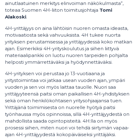
ainutlaatuinen merkitys elinvoiman näkökulmasta”,
toteaa Suomen 4H-liiton toimitusjohtaja
Tomi
Alakoski
.
4H-yrittäjyys on aina lähtöisin nuoren omasta ideasta,
motivaatiosta sekä vahvuuksista. 4H tukee nuorta
yrityksen perustamisessa ja yrittäjyydessä koko matkan
ajan. Esimerkiksi 4H-yrityskoulutus ja siihen liittyvä
materiaalipankki on luotu nuoren tarpeiden pohjalta
helposti ymmärrettäväksi ja hyödynnettäväksi.
4H-yrityksen voi perustaa jo 13-vuotiaana ja
yritystoimintaa voi jatkaa usean vuoden ajan, ympäri
vuoden ja sen voi myös laittaa tauolle. Nuori saa
yrittäjyyteensä paitsi oman paikallisen 4H-yhdistyksen
sekä oman henkilökohtaisen yritysohjaajansa tuen.
Yrittäjänä toimimisesta on nuorelle hyötyä paitsi
työnhaussa myös opinnoissa, sillä 4H-yrittäjyydestä on
mahdollista saada opintopisteitä. 4H:lla on myös
prosessi siihen, miten nuori voi tehdä siirtymän vapaa-
ajan 4H-yrittäjyydestä kokopäiväiseksi yrittäjäksi.