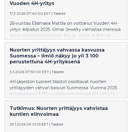
tiistaina 7.4. kello 14.30. Media on tervetullut
Vuoden 4H-yritys
tilaisuuteen.
17.3.2026 07:40:00 EET
|
Tiedote
26-vuotias Ellamaria Mattila on voittanut Vuoden 4H-
yritys -kilpailun 2025. Elmar Jewelry valmistaa meressä
hioutuneista lasinpalasista koruja, joissa yhdistyvät
käsityö, kierrätysmateriaalit ja uniikki muotoilu. Vuoden
4H-yritys -kilpailussa palkitaan edellisen vuoden aikana
Nuorten yrittäjyys vahvassa kasvussa
yritystoimintaa ansiokkaasti toteuttaneita nuoria eri
Suomessa – ilmiö näkyy jo yli 3 100
puolilta Suomea.
perustettuna 4H-yrityksenä
5.3.2026 07:50:00 EET
|
Tiedote
4H-järjestön tuoreet tilastot osoittavat nuorten
yrittäjyyden vahvan kasvun Suomessa. Vuonna 2025
maassa toimi 3 115 nuorten perustamaa 4H-yritystä,
mikä on 58 prosenttia enemmän kuin vuonna 2021.
Yritysten yhteenlaskettu liikevaihto on
Tutkimus: Nuorten yrittäjyys vahvistaa
noussut 5,34 miljoonaan euroon. Kasvun taustalla
kuntien elinvoimaa
näkyvät sekä heikentynyt kesätyötilanne että nuorten
29.1.2026 09:01:25 EET
|
Tiedote
selkeä asennemuutos: yhä useampi haluaa työllistää
itse itsensä.