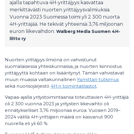
ajalla tapahtuva 4H-yrittäjyys kasvattaa
merkittävästi nuorten yrittäjyysvalmiuksia.
Vuonna 2023 Suomessa toimi yli 2 300 nuorta
4H-yrittäjää. He tekivät yhteensä 3,76 miljoonan
euron liikevaihdon.
Walberg Media
Suomen 4H-
liitto ry
Nuorten yrittäjyys ilmiönä on vahvistunut
suomalaisessa yhteiskunnassa, ja nuorten kiinnostus
yrittäjyyttä kohtaan on lisääntynyt. Tämän vahvistavat
muun muassa valtakunnallinen
Ysimittari-tutkimus
sekä nuorisojärjestö
4H:n toimintatilastot
.
Vapaa-ajalla yritystoimintaansa toteuttavien 4H-yrittäjiä
oli 2 300 vuonna 2023 ja yritysten liikevaihto oli
ennätykselliset 3,76 miljoonaa euroa. Vuosien 2019–
2024 välillä 4H-yrittäjien määrä on kasvanut 900
nuorella eli yli 60 %.