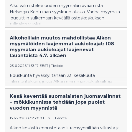
Alko valmistelee uuden myymälän avaamista
Helsingin Kontulaan syyskuun alussa. Vanha myymälä
jouduttiin sulkemaan keväällä ostoskeskuksen
tulipalon vuoksi.
Alkoholilain muutos mahdollistaa Alkon
myymälöiden laajemmat aukioloajat: 108
myymälän aukioloajat laajenevat
lauantaista 4.7. alkaen
23.6.2026 11:53:17 EEST
|
Tiedote
Eduskunta hyväksyi tänään 23. kesäkuuta
lakimuutoksen, jossa Alkon enimmäisaukioloaikoja
laajennetaan. Laajemmat lauantai-iltojen aukioloajat
otetaan käyttöön suunnitelman mukaan lauantaista
Kesä keventää suomalaisten juomavalinnat
4.7. alkaen 108 myymälässä, joista 35 myymälää on
– mökkikunnissa tehdään jopa puolet
jatkossa auki myös sunnuntaisin.
vuoden myynnistä
15.6.2026 07:23:00 EEST
|
Tiedote
Alkon kesästä ennustetaan litramyynniltään vilkasta ja