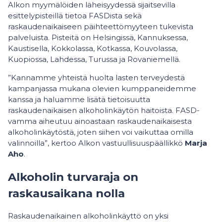
Alkon myymälöiden läheisyydessä sijaitsevilla
esittelypisteillä tietoa FASDista sekä
raskaudenaikaiseen päihteettömyyteen tukevista
palveluista. Pisteitä on Helsingissä, Kannuksessa,
Kaustisella, Kokkolassa, Kotkassa, Kouvolassa,
Kuopiossa, Lahdessa, Turussa ja Rovaniemellä.
”Kannamme yhteistä huolta lasten terveydestä
kampanjassa mukana olevien kumppaneidemme
kanssa ja haluamme lisätä tietoisuutta
raskaudenaikaisen alkoholinkäytön haitoista. FASD-
vamma aiheutuu ainoastaan raskaudenaikaisesta
alkoholinkäytöstä, joten siihen voi vaikuttaa omilla
valinnoilla”, kertoo Alkon vastuullisuuspäällikkö
Marja
Aho
.
Alkoholin turvaraja on
raskausaikana nolla
Raskaudenaikainen alkoholinkäyttö on yksi