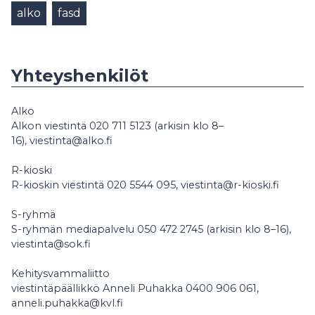
alko
fasd
Yhteyshenkilöt
Alko
Alkon viestintä 020 711 5123 (arkisin klo 8–
16), viestinta@alko.fi
R-kioski
R-kioskin viestintä 020 5544 095, viestinta@r-kioski.fi
S-ryhmä
S-ryhmän mediapalvelu 050 472 2745 (arkisin klo 8–16),
viestinta@sok.fi
Kehitysvammaliitto
viestintäpäällikkö Anneli Puhakka 0400 906 061,
anneli.puhakka@kvl.fi