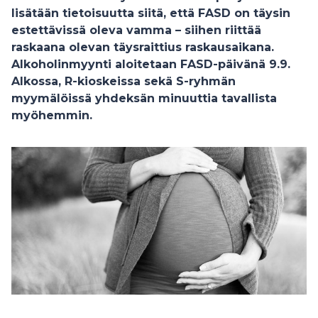
lisätään tietoisuutta siitä, että FASD on täysin
estettävissä oleva vamma – siihen riittää
raskaana olevan täysraittius raskausaikana.
Alkoholinmyynti aloitetaan FASD-päivänä 9.9.
Alkossa, R-kioskeissa sekä S-ryhmän
myymälöissä yhdeksän minuuttia tavallista
myöhemmin.