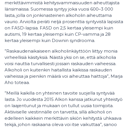
merkittävimmistä kehitysvammaisuuden aiheuttajista
länsimaissa. Suomessa syntyy joka vuosi 600–3 000
lasta, jolla on jonkinasteinen alkoholin aiheuttama
vaurio. Arviolta peräti neljä prosenttia syntyvistä lapsista
on FASD-lapsia. FASD on 2,5 kertaa yleisempi kuin
autismi, 19 kertaa yleisempi kuin CP-vamma ja 28
kertaa yleisempi kuin Downin syndrooma.
”Raskaudenaikaiseen alkoholinkäyttöön liittyy monia
virheellisiä käsityksiä. Näistä yksi on se, että alkoholia
voisi nauttia turvallisesti jossain raskauden vaiheessa.
Alkoholi on kuitenkin haitallista kaikissa raskauden
vaiheissa ja pienikin määrä voi aiheuttaa haittoja”, Marja
Aho toteaa.
”Meillä kaikilla on yhteinen tavoite suojella syntyvää
lasta. Jo vuodesta 2015 Alkon kanssa jatkunut yhteistyö
on laajentunut ja mukaan on tullut uusia toimijoita.
Aktiiviselle viestinnälle on tarvetta, sillä alkoholi on
edelleen kaikkein merkittävin sikiön kehitystä uhkaava
tekijä, johon raskaana oleva voi itse vaikuttaa”, sanoo