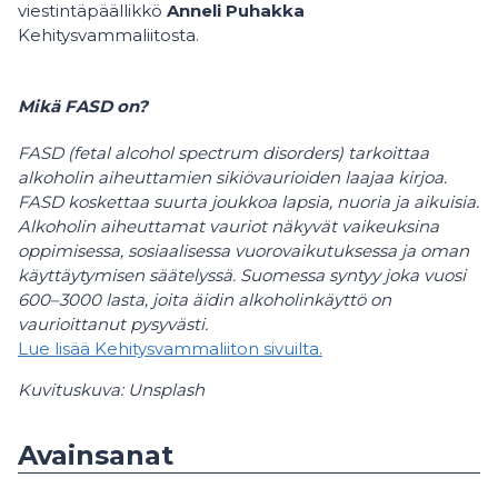
viestintäpäällikkö
Anneli Puhakka
Kehitysvammaliitosta.
Mikä FASD on?
FASD (fetal alcohol spectrum disorders) tarkoittaa
alkoholin aiheuttamien sikiövaurioiden laajaa kirjoa.
FASD koskettaa suurta joukkoa lapsia, nuoria ja aikuisia.
Alkoholin aiheuttamat vauriot näkyvät vaikeuksina
oppimisessa, sosiaalisessa vuorovaikutuksessa ja oman
käyttäytymisen säätelyssä. Suomessa syntyy joka vuosi
600–3000 lasta, joita äidin alkoholinkäyttö on
vaurioittanut pysyvästi.
Lue lisää Kehitysvammaliiton sivuilta.
Kuvituskuva: Unsplash
Avainsanat