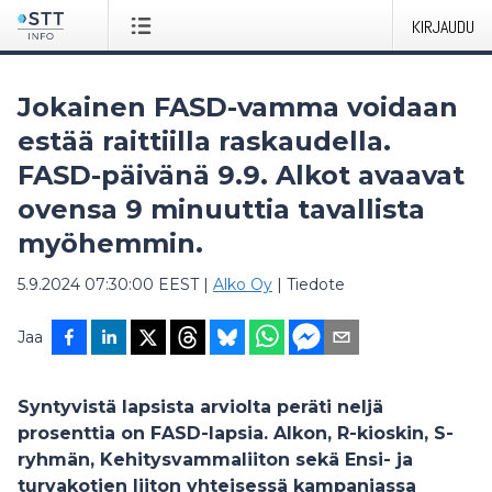
KIRJAUDU
Jokainen FASD-vamma voidaan
estää raittiilla raskaudella.
FASD-päivänä 9.9. Alkot avaavat
ovensa 9 minuuttia tavallista
myöhemmin.
5.9.2024 07:30:00 EEST
|
Alko Oy
|
Tiedote
Jaa
Syntyvistä lapsista arviolta peräti neljä
prosenttia on FASD-lapsia. Alkon, R-kioskin, S-
ryhmän, Kehitysvammaliiton sekä Ensi- ja
turvakotien liiton yhteisessä kampanjassa