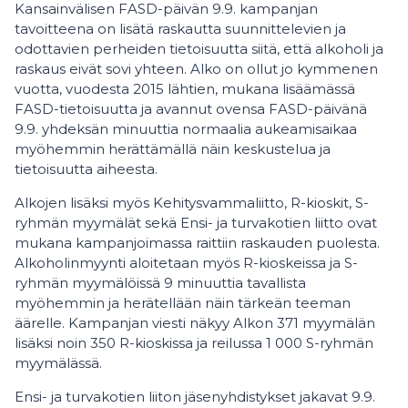
Kansainvälisen
FASD-päivän 9.9. kampanjan
tavoitteena on lisätä raskautta suunnittelevien ja
odottavien perheiden tietoisuutta siitä, että alkoholi ja
raskaus eivät sovi yhteen. Alko on ollut jo kymmenen
vuotta, vuodesta 2015 lähtien, mukana lisäämässä
FASD-tietoisuutta ja avannut ovensa FASD-päivänä
9.9. yhdeksän minuuttia normaalia aukeamisaikaa
myöhemmin herättämällä näin keskustelua ja
tietoisuutta aiheesta.
Alkojen lisäksi myös Kehitysvammaliitto, R-kioskit, S-
ryhmän myymälät sekä Ensi- ja turvakotien liitto ovat
mukana kampanjoimassa raittiin raskauden puolesta.
Alkoholinmyynti aloitetaan myös R-kioskeissa ja S-
ryhmän myymälöissä 9 minuuttia tavallista
myöhemmin ja herätellään näin tärkeän teeman
äärelle. Kampanjan viesti näkyy Alkon 371 myymälän
lisäksi noin 350 R-kioskissa ja reilussa 1 000 S-ryhmän
myymälässä.
Ensi- ja turvakotien liiton jäsenyhdistykset jakavat 9.9.