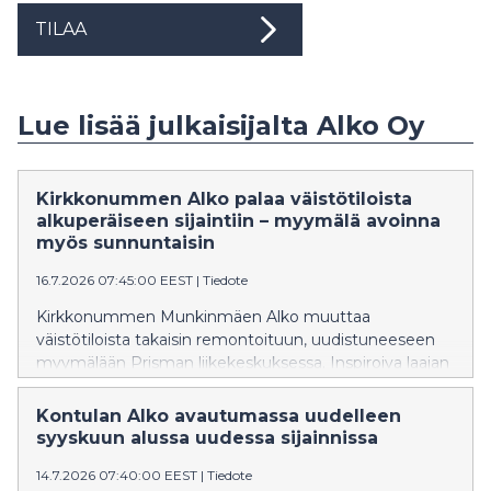
TILAA
Lue lisää julkaisijalta Alko Oy
Kirkkonummen Alko palaa väistötiloista
alkuperäiseen sijaintiin – myymälä avoinna
myös sunnuntaisin
16.7.2026 07:45:00 EEST
|
Tiedote
Kirkkonummen Munkinmäen Alko muuttaa
väistötiloista takaisin remontoituun, uudistuneeseen
myymälään Prisman liikekeskuksessa. Inspiroiva laajan
valikoiman erikoismyymälä on avoinna myös
sunnuntaisin.
Kontulan Alko avautumassa uudelleen
syyskuun alussa uudessa sijainnissa
14.7.2026 07:40:00 EEST
|
Tiedote