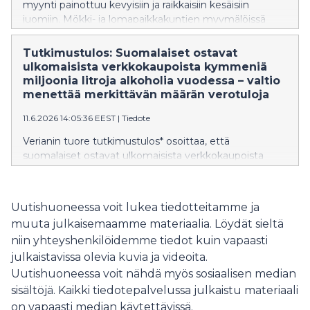
myynti painottuu kevyisiin ja raikkaisiin kesäisiin
juomiin. Mökki- ja lomapaikkakuntien myymälöissä
eletään vuoden kiireisintä aikaa, kun kesäasiakkaat
nostavat sekä litramyyntiä että asiakasmääriä.
Tutkimustulos: Suomalaiset ostavat
ulkomaisista verkkokaupoista kymmeniä
miljoonia litroja alkoholia vuodessa – valtio
menettää merkittävän määrän verotuloja
11.6.2026 14:05:36 EEST
|
Tiedote
Verianin tuore tutkimustulos* osoittaa, että
suomalaiset ostavat ulkomaisista verkkokaupoista
vuosittain arviolta 67 miljoonaa litraa alkoholia. Valtiolle
arvioidaan koituvan ulkomaisten verkko-ostojen myötä
50–280 miljoonan euron veromenetykset, sillä osa
Uutishuoneessa voit lukea tiedotteitamme ja
tutkimukseen vastanneista kertoo, ettei ostoksista ole
muuta julkaisemaamme materiaalia. Löydät sieltä
maksettu alkoholiveroa Suomeen.
niin yhteyshenkilöidemme tiedot kuin vapaasti
julkaistavissa olevia kuvia ja videoita.
Uutishuoneessa voit nähdä myös sosiaalisen median
sisältöjä. Kaikki tiedotepalvelussa julkaistu materiaali
on vapaasti median käytettävissä.