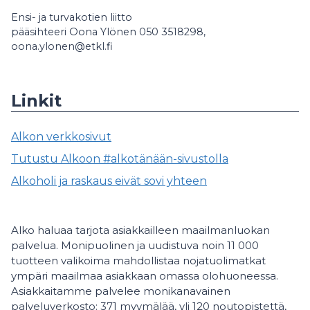
Ensi- ja turvakotien liitto
pääsihteeri Oona Ylönen 050 3518298,
oona.ylonen@etkl.fi
Linkit
Alkon verkkosivut
Tutustu Alkoon #alkotänään-sivustolla
Alkoholi ja raskaus eivät sovi yhteen
Alko haluaa tarjota asiakkailleen maailmanluokan
palvelua. Monipuolinen ja uudistuva noin 11 000
tuotteen valikoima mahdollistaa nojatuolimatkat
ympäri maailmaa asiakkaan omassa olohuoneessa.
Asiakkaitamme palvelee monikanavainen
palveluverkosto: 371 myymälää, yli 120 noutopistettä,