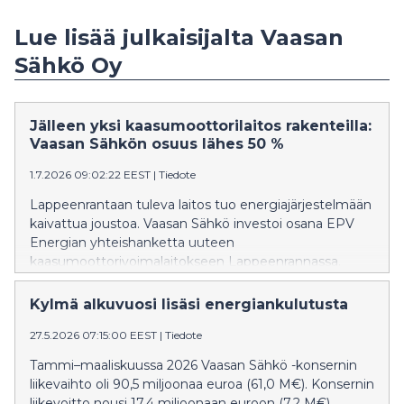
Lue lisää julkaisijalta Vaasan
Sähkö Oy
Jälleen yksi kaasumoottorilaitos rakenteilla:
Vaasan Sähkön osuus lähes 50 %
1.7.2026 09:02:22 EEST
|
Tiedote
Lappeenrantaan tuleva laitos tuo energiajärjestelmään
kaivattua joustoa. Vaasan Sähkö investoi osana EPV
Energian yhteishanketta uuteen
kaasumoottorivoimalaitokseen Lappeenrannassa.
Laitoksen avulla voidaan nopeasti lisätä
sähköntuotantoa erilaisten häiriöiden ja vaikeasti
Kylmä alkuvuosi lisäsi energiankulutusta
ennustettavien sääolosuhteiden aikana.
27.5.2026 07:15:00 EEST
|
Tiedote
Tammi–maaliskuussa 2026 Vaasan Sähkö -konsernin
liikevaihto oli 90,5 miljoonaa euroa (61,0 M€). Konsernin
liikevoitto nousi 17,4 miljoonaan euroon (7,2 M€).