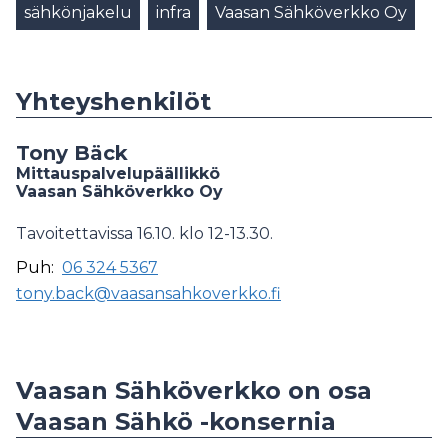
sähkönjakelu
infra
Vaasan Sähköverkko Oy
Yhteyshenkilöt
Tony Bäck
Mittauspalvelupäällikkö
Vaasan Sähköverkko Oy
Tavoitettavissa 16.10. klo 12-13.30.
Puh:
06 324 5367
tony.back@vaasansahkoverkko.fi
Vaasan Sähköverkko on osa
Vaasan Sähkö -konsernia