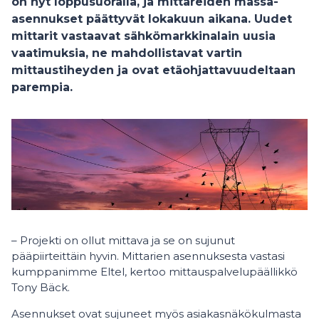
on nyt loppusuoralla, ja mittareiden massa-
asennukset päättyvät lokakuun aikana. Uudet
mittarit vastaavat sähkömarkkinalain uusia
vaatimuksia, ne mahdollistavat vartin
mittaustiheyden ja ovat etäohjattavuudeltaan
parempia.
– Projekti on ollut mittava ja se on sujunut
pääpiirteittäin hyvin. Mittarien asennuksesta vastasi
kumppanimme Eltel, kertoo mittauspalvelupäällikkö
Tony Bäck.
Asennukset ovat sujuneet myös asiakasnäkökulmasta