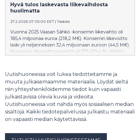
voimakkaasti vaihtelevan sähkömarkkinan
Hyvä tulos laskevasta liikevaihdosta
vakauttamista. Yhtiöllä onkin iso rooli laitoksen
huolimatta
mahdollistamisessa.
27.2.2026 07:05:00 EET
|
Tiedote
Vuonna 2025 Vaasan Sähkö -konsernin liikevaihto oli
185,4 miljoonaa euroa (218,2 M€). Konsernin liikevoitto
laski yli neljänneksen 32,4 miljoonaan euroon (44,5 M€).
Konsernin liikevoittoprosentti oli 17,5 (20,4 %). Yhtiön
omavaraisuusaste nousi 56,0 prosenttiin (51,9 %).
Bruttoinvestointien määrä laski edellisvuodesta ollen
18,5 miljoonaa euroa (37,2 M€).
Uutishuoneessa voit lukea tiedotteitamme ja
muuta julkaisemaamme materiaalia. Löydät sieltä
niin yhteyshenkilöidemme tiedot kuin vapaasti
julkaistavissa olevia kuvia ja videoita.
Uutishuoneessa voit nähdä myös sosiaalisen median
sisältöjä. Kaikki tiedotepalvelussa julkaistu materiaali
on vapaasti median käytettävissä.