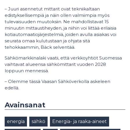
– Juuri asennetut mittarit ovat tekniikaltaan
edistyksellisempiä ja näin ollen valmiimpia myös
tulevaisuuden muutoksiin. Ne mahdollistavat 15
minuutin mittaustiheyden, ja niihin voi liittää erilaisia
kotiautomaatiojärjestelmiä, joiden avulla asiakas voi
seurata omaa kulutustaan ja ohjata sitä
tehokkaammin, Bäck selventää.
Sähkömarkkinalaki vaatii, että verkkoyhtiöt Suomessa
vaihtavat alueensa sähkömittarit vuoden 2028
loppuun mennessä.
– Olemme tässä Vaasan Sähköverkolla askeleen
edellä.
Avainsanat
energia
sähkö
Energia- ja raaka-aineet