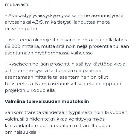
mukavasti.
– Asiakastyytyväisyyskyselyssä saimme asennustyöstä
arvosanaksi 4,3/5, mikä tietysti ilahduttaa meitä
erityisen paljon.
Tavoitteena oli projektin aikana asentaa alueella lähes
66 000 mittaria, mutta siitä noin neljä prosenttia tullaan
asentamaan myöhemmässä vaiheessa.
– Kyseiseen neljään prosenttiin sisältyy käyttöpaikkoja,
joihin emme syystä tai toisesta ole päässeet
asentamaan mittaria tai asentaminen on ollut
haasteellista. Nämä asennukset saatetaan loppuun
projektin ulkopuolella.
Valmiina tulevaisuuden muutoksiin
Sähkömittareita vaihdetaan tyypillisesti noin 15 vuoden
välein, sillä niiden tekniikkaa kehittyy ja myös
lainsäädäntö muuttuu vaatien mittareilta uusia
ominaisuuksia.