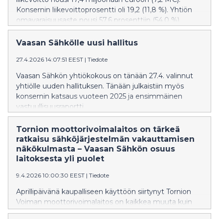
Konsernin liikevoittoprosentti oli 19,2 (11,8 %). Yhtiön
omavaraisuusaste nousi 57,6 prosenttiin (54,0 %).
Bruttoinvestointien määrä nousi hiukan
edellisvuodesta ollen 4,6 miljoonaa euroa (4,5 M€).
Vaasan Sähkölle uusi hallitus
27.4.2026 14:07:51 EEST
|
Tiedote
Vaasan Sähkön yhtiökokous on tänään 27.4. valinnut
yhtiölle uuden hallituksen. Tänään julkaistiin myös
konsernin katsaus vuoteen 2025 ja ensimmäinen
vastuullisuusraportti.
Tornion moottorivoimalaitos on tärkeä
ratkaisu sähköjärjestelmän vakauttamisen
näkökulmasta – Vaasan Sähkön osuus
laitoksesta yli puolet
9.4.2026 10:00:30 EEST
|
Tiedote
Aprillipäivänä kaupalliseen käyttöön siirtynyt Tornion
Voiman moottorivoimalaitos on kaikkea muuta kuin
aprillipila. Vaasan Sähkön mukaan se on yksi tärkeä osa