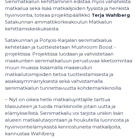
Sienimatkailun kehittäminen edistää myös vähähiilistä
matkailua sekä lisää matkailijoiden fyysistä ja henkistä
hyvinvointia, toteaa projektipäällikkö
Terja Wahlberg
Satakunnan ammattikorkeakoulun Matkailun
kehittämiskeskuksesta.
Satakunnan ja Pohjois-Karjalan sienimatkailua
kehitetään ja tuotteistetaan Mushroom Boost -
projektissa. Projektissa luodaan ja vahvistetaan
maakuntien sienimatkailuun perustuvaa liiketoimintaa
muun muassa lisäämällä maaseudun
matkailutoimijoiden tietoa tuotteistamisesta ja
asiakasymmärryksestä sekä vahvistamalla
sienimatkailun tunnettavuutta kohdemarkkinoilla.
− Nyt on oikea hetki matkailuyrittäjille tarttua
tilaisuuteen ja tuoda markkinoille jotain uutta ja
elämyksellistä. Sienimatkailu voi tarjota uniikin lisän
alueen matkailutarjontaan ja houkutella luonnosta ja
hyvinvointielämyksistä kiinnostuneita matkailijoita,
kannustaa Wahlberg