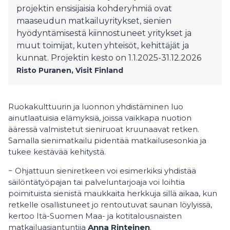
projektin ensisijaisia kohderyhmiä ovat
maaseudun matkailuyritykset, sienien
hyödyntämisestä kiinnostuneet yritykset ja
muut toimijat, kuten yhteisöt, kehittäjät ja
kunnat. Projektin kesto on 1.1.2025-31.12.2026
Risto Puranen, Visit Finland
Ruokakulttuurin ja luonnon yhdistäminen luo
ainutlaatuisia elämyksiä, joissa vaikkapa nuotion
ääressä valmistetut sieniruoat kruunaavat retken.
Samalla sienimatkailu pidentää matkailusesonkia ja
tukee kestävää kehitystä.
− Ohjattuun sieniretkeen voi esimerkiksi yhdistää
säilöntätyöpajan tai palveluntarjoaja voi loihtia
poimituista sienistä maukkaita herkkuja sillä aikaa, kun
retkelle osallistuneet jo rentoutuvat saunan löylyissä,
kertoo Itä-Suomen Maa- ja kotitalousnaisten
matkailuasiantuntija
Anna Rinteinen
.