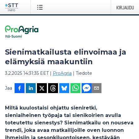
KIRJAUDU
Sienimatkailusta elinvoimaa ja
elämyksiä maakuntiin
3.2.2025 14:31:35 EET
|
ProAgria
|
Tiedote
Jaa
Miltä kuulostaisi ohjattu sieniretki,
sieniaiheinen työpaja tai sienikoirien avulla
toteutettu sienestys? Sienimatkailu on nouseva
trendi, joka avaa matkailijoille oven luonnon
ihmeisiin ja sesonkiluontoiseen, kestävään