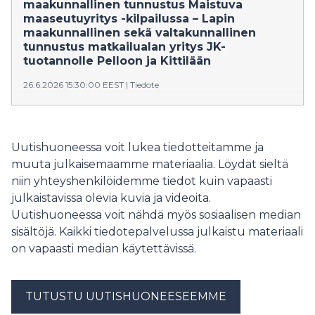
maakunnallinen tunnustus Maistuva
maaseutuyritys -kilpailussa – Lapin
maakunnallinen sekä valtakunnallinen
tunnustus matkailualan yritys JK-
tuotannolle Pelloon ja Kittilään
26.6.2026 15:30:00 EEST
|
Tiedote
Sievissä toimivalle lammastila Isokummun Luomulle
on myönnetty maakunnallinen tunnustus Maistuva
maaseutuyritys -kilpailussa. Pellossa ja Kittilässä
Uutishuoneessa voit lukea tiedotteitamme ja
toimiva kala- ja matkailualan yritys JK-tuotanto sai
muuta julkaisemaamme materiaalia. Löydät sieltä
tuplavoiton: yritykselle myönnettiin sekä Lapin
niin yhteyshenkilöidemme tiedot kuin vapaasti
maakunnallinen että valtakunnallinen tunnustus.
julkaistavissa olevia kuvia ja videoita.
Uutishuoneessa voit nähdä myös sosiaalisen median
sisältöjä. Kaikki tiedotepalvelussa julkaistu materiaali
on vapaasti median käytettävissä.
TUTUSTU UUTISHUONEESEEMME