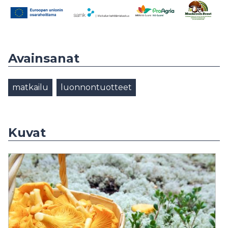
Avainsanat
matkailu
luonnontuotteet
Kuvat