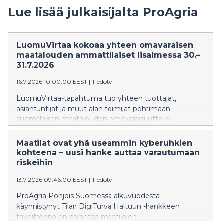
Lue lisää julkaisijalta ProAgria
LuomuVirtaa kokoaa yhteen omavaraisen
maatalouden ammattilaiset Iisalmessa 30.–
31.7.2026
16.7.2026 10:00:00 EEST
|
Tiedote
LuomuVirtaa-tapahtuma tuo yhteen tuottajat,
asiantuntijat ja muut alan toimijat pohtimaan
suomalaisen maatalouden omavaraisuutta ja
kriisinkestävyyttä. Tapahtuma järjestetään YSAO:n
Peltoniemen toimipisteessä (Kotikyläntie 254, 74150
Maatilat ovat yhä useammin kyberuhkien
Iisalmi), joka tarjoaa loistavat puitteet
kohteena – uusi hanke auttaa varautumaan
käytännönläheiselle ohjelmalle.
riskeihin
13.7.2026 09:46:00 EEST
|
Tiedote
ProAgria Pohjois-Suomessa alkuvuodesta
käynnistynyt Tilan DigiTurva Haltuun -hankkeen
tavoitteena on parantaa maatilojen