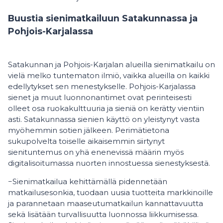
Buustia sienimatkailuun Satakunnassa ja
Pohjois-Karjalassa
Satakunnan ja Pohjois-Karjalan alueilla sienimatkailu on
vielä melko tuntematon ilmiö, vaikka alueilla on kaikki
edellytykset sen menestykselle. Pohjois-Karjalassa
sienet ja muut luonnonantimet ovat perinteisesti
olleet osa ruokakulttuuria ja sieniä on kerätty vientiin
asti. Satakunnassa sienien käyttö on yleistynyt vasta
myöhemmin sotien jälkeen. Perimätietona
sukupolvelta toiselle aikaisemmin siirtynyt
sienituntemus on yhä enenevissä määrin myös
digitalisoitumassa nuorten innostuessa sienestyksestä.
−Sienimatkailua kehittämällä pidennetään
matkailusesonkia, tuodaan uusia tuotteita markkinoille
ja parannetaan maaseutumatkailun kannattavuutta
sekä lisätään turvallisuutta luonnossa liikkumisessa.