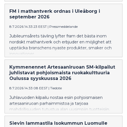
tietoturvaosaamista sekä vahvistaa koko yhteiskunnan
huoltovarmuutta.
FM i mathantverk ordnas i Uleåborg i
september 2026
8.7.2026 14:33:23 EEST
|
Pressmeddelande
Jubileumsårets tävling lyfter fram det bästa inom
nordiskt mathantverk och erbjuder en möjlighet att
upptäcka branschens nyaste produkter, smaker och
innovationer.
Kymmenennet Artesaaniruoan SM-kilpailut
juhlistavat pohjoismaista ruokakulttuuria
Oulussa syyskuussa 2026
8.7.2026 14:33:08 EEST
|
Tiedote
Juhlavuoden kilpailu nostaa esiin pohjoismaisen
artesaaniruoan parhaimmistoa ja tarjoaa
mahdollisuuden tutustua alan uusimpiin tuotteisiin,
makuihin ja innovaatioihin.
Sievin lammastila Isokummun Luomulle