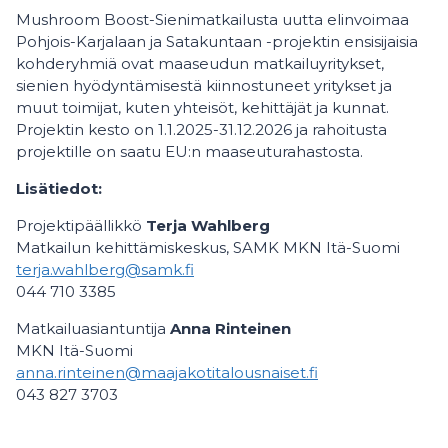
Mushroom Boost-Sienimatkailusta uutta elinvoimaa
Pohjois-Karjalaan ja Satakuntaan -projektin ensisijaisia
kohderyhmiä ovat maaseudun matkailuyritykset,
sienien hyödyntämisestä kiinnostuneet yritykset ja
muut toimijat, kuten yhteisöt, kehittäjät ja kunnat.
Projektin kesto on 1.1.2025-31.12.2026 ja rahoitusta
projektille on saatu EU:n maaseuturahastosta.
Lisätiedot:
Projektipäällikkö
Terja Wahlberg
Matkailun kehittämiskeskus, SAMK MKN Itä-Suomi
terja.wahlberg@samk.fi
044 710 3385
Matkailuasiantuntija
Anna Rinteinen
MKN Itä-Suomi
anna.rinteinen@maajakotitalousnaiset.fi
043 827 3703