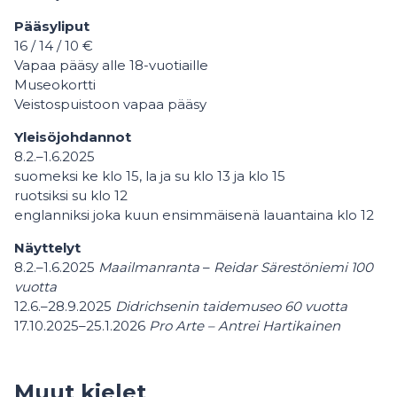
Pääsyliput
16 / 14 / 10 €
Vapaa pääsy alle 18-vuotiaille
Museokortti
Veistospuistoon vapaa pääsy
Yleisöjohdannot
8.2.–1.6.2025
suomeksi ke klo 15, la ja su klo 13 ja klo 15
ruotsiksi su klo 12
englanniksi joka kuun ensimmäisenä lauantaina klo 12
Näyttelyt
8.2.–1.6.2025
Maailmanranta
–
Reidar Särestöniemi 100
vuotta
12.6.–28.9.2025
Didrichsenin taidemuseo 60 vuotta
17.10.2025–25.1.2026
Pro Arte – Antrei Hartikainen
Muut kielet