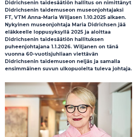
Didrichsenin taidesäätiön hallitus on nimittänyt
Didrichsenin taidemuseon museonjohtajaksi
FT, VTM Anna-Maria Wiljasen 1.10.2025 alkaen.
Nykyinen museonjohtaja Maria Didrichsen jää
eläkkeelle loppusyksyllä 2025 ja aloittaa
Didrichsenin taidesäätiön hallituksen
puheenjohtajana 1.1.2026. Wiljanen on tänä
vuonna 60-vuotisjuhliaan viettävän
Didrichsenin taidemuseon neljäs ja samalla
ensimmäinen suvun ulkopuolelta tuleva johtaja.