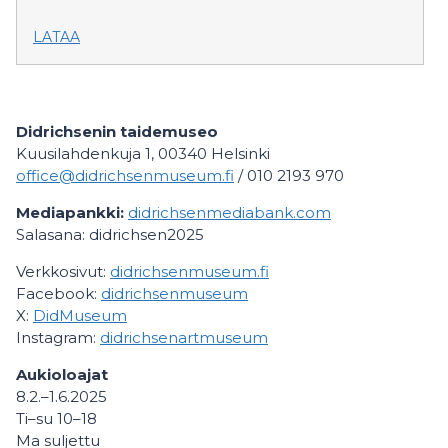
LATAA
Didrichsenin taidemuseo
Kuusilahdenkuja 1, 00340 Helsinki
office@didrichsenmuseum.fi
/ 010 2193 970
Mediapankki:
didrichsenmediabank.com
Salasana: didrichsen2025
Verkkosivut:
didrichsenmuseum.fi
Facebook:
didrichsenmuseum
X:
DidMuseum
Instagram:
didrichsenartmuseum
Aukioloajat
8.2.–1.6.2025
Ti–su 10–18
Ma suljettu