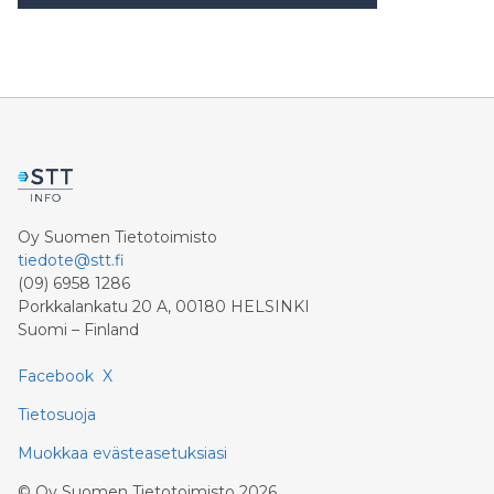
originalskisserna i utställningen kommer från William
Morris Gallerys och William Morris Soc
Oy Suomen Tietotoimisto
tiedote@stt.fi
(09) 6958 1286
Porkkalankatu 20 A, 00180 HELSINKI
Suomi – Finland
Facebook
X
Tietosuoja
Muokkaa evästeasetuksiasi
©
Oy Suomen Tietotoimisto
2026