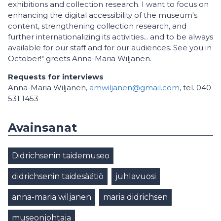
exhibitions and collection research. I want to focus on
enhancing the digital accessibility of the museum's
content, strengthening collection research, and
further internationalizing its activities... and to be always
available for our staff and for our audiences. See you in
October!" greets Anna-Maria Wiljanen.
Requests for interviews
Anna-Maria Wiljanen,
amwiljanen@gmail.com
, tel. 040
531 1453
Avainsanat
Didrichsenin taidemuseo
didrichsenin taidesäätiö
juhlavuosi
anna-maria wiljanen
maria didrichsen
museonjohtaja