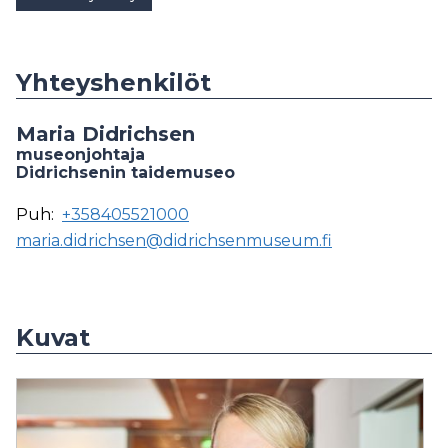
Yhteyshenkilöt
Maria Didrichsen
museonjohtaja
Didrichsenin taidemuseo
Puh:
+358405521000
maria.didrichsen@didrichsenmuseum.fi
Kuvat