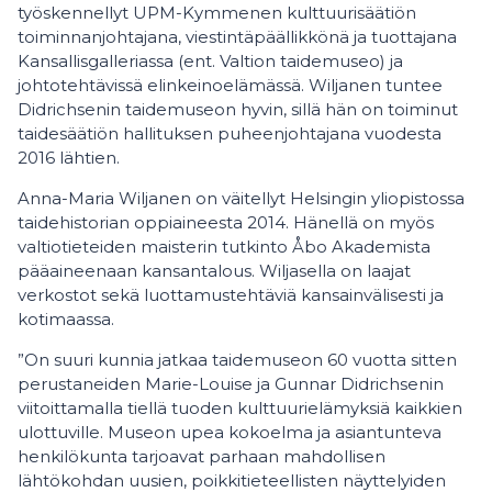
työskennellyt UPM-Kymmenen kulttuurisäätiön
toiminnanjohtajana, viestintäpäällikkönä ja tuottajana
Kansallisgalleriassa (ent. Valtion taidemuseo) ja
johtotehtävissä elinkeinoelämässä. Wiljanen tuntee
Didrichsenin taidemuseon hyvin, sillä hän on toiminut
taidesäätiön hallituksen puheenjohtajana vuodesta
2016 lähtien.
Anna-Maria Wiljanen on väitellyt Helsingin yliopistossa
taidehistorian oppiaineesta 2014. Hänellä on myös
valtiotieteiden maisterin tutkinto Åbo Akademista
pääaineenaan kansantalous. Wiljasella on laajat
verkostot sekä luottamustehtäviä kansainvälisesti ja
kotimaassa.
”On suuri kunnia jatkaa taidemuseon 60 vuotta sitten
perustaneiden Marie-Louise ja Gunnar Didrichsenin
viitoittamalla tiellä tuoden kulttuurielämyksiä kaikkien
ulottuville. Museon upea kokoelma ja asiantunteva
henkilökunta tarjoavat parhaan mahdollisen
lähtökohdan uusien, poikkitieteellisten näyttelyiden