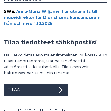
SWE
:
Anna-Maria Wiljanen har utnämnts till
museidirektör för Didrichsens konstmuseum
från och med 1.10.2025
Tilaa tiedotteet sähköpostiisi
Haluatko tietää asioista ensimmäisten joukossa? Kun
tilaat tiedotteemme, saat ne sähköpostiisi
välittömästi julkaisuhetkellä. Tilauksen voit
halutessasi perua milloin tahansa.
TILAA