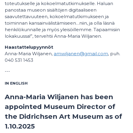
toteutukselle ja kokoelmatutkimukselle. Haluan
panostaa museon sisältöjen digitaaliseen
saavutettavuuteen, kokoelmatutkimukseen ja
toiminnan kansainvälistämiseen…niin, ja olla läsnä
henkilökunnalle ja myös yleisöillemme. Tapaamisiin
lokakuussa!”, tervehtii Anna-Maria Wiljanen.
Haastattelupyynnöt
Anna-Maria Wiljanen,
amwiljanen@gmail.com
, puh.
040 531 1453
---
IN ENGLISH
Anna-Maria Wiljanen has been
appointed Museum Director of
the Didrichsen Art Museum as of
1.10.2025