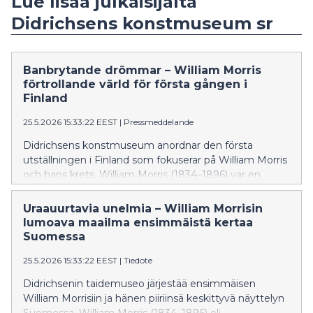
Lue lisää julkaisijalta
Didrichsens konstmuseum sr
Banbrytande drömmar – William Morris
förtrollande värld för första gången i
Finland
25.5.2026 15:33:22 EEST
|
Pressmeddelande
Didrichsens konstmuseum anordnar den första
utställningen i Finland som fokuserar på William Morris
och hans krets. William Morris (1834–1896) var en
engelsk konstnär, formgivare, författare, socialist,
affärsman och grundare av ett tryckeri. I hans
Uraauurtavia unelmia – William Morrisin
tänkande flätas riddarromantik, vardagens skönhet
lumoava maailma ensimmäistä kertaa
och rätten till meningsfullt arbete samman. Hans
Suomessa
betydelse som en av de viktigaste pionjärerna inom
25.5.2026 15:33:22 EEST
|
Tiedote
formgivning och konsthantverk är obestridlig.
Utställningen är öppen 29 maj–30 augusti 2026.
Didrichsenin taidemuseo järjestää ensimmäisen
William Morrisiin ja hänen piiriinsä keskittyvä näyttelyn