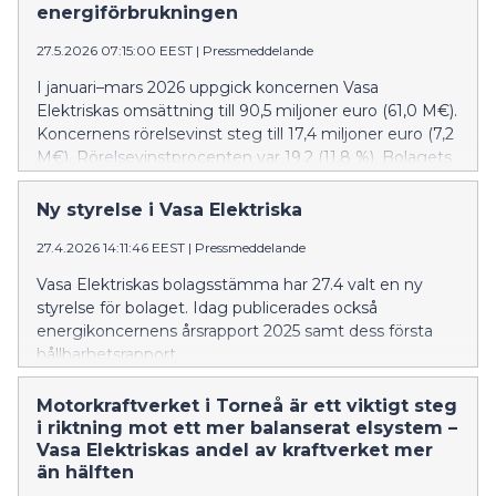
väderförhållanden.
energiförbrukningen
27.5.2026 07:15:00 EEST
|
Pressmeddelande
I januari–mars 2026 uppgick koncernen Vasa
Elektriskas omsättning till 90,5 miljoner euro (61,0 M€).
Koncernens rörelsevinst steg till 17,4 miljoner euro (7,2
M€). Rörelsevinstprocenten var 19,2 (11,8 %). Bolagets
soliditetsgrad steg till 57,6 procent (54,0 %).
Bruttoinvesteringarna steg en aning från året innan
Ny styrelse i Vasa Elektriska
och landade på 4,6 miljoner euro (4,5 M€).
27.4.2026 14:11:46 EEST
|
Pressmeddelande
Vasa Elektriskas bolagsstämma har 27.4 valt en ny
styrelse för bolaget. Idag publicerades också
energikoncernens årsrapport 2025 samt dess första
hållbarhetsrapport.
Motorkraftverket i Torneå är ett viktigt steg
i riktning mot ett mer balanserat elsystem –
Vasa Elektriskas andel av kraftverket mer
än hälften