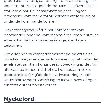
produktion av förnybar energi – också när det gäller
konsumenternas egen elproduktion – kräver ett allt
starkare elnät. Enligt stamnätsbolaget Fingrids
prognoser kommer elförbrukningen att fördubblas
under de kommande tio åren.
- Investeringarna i vårt elnät kommer att vara
betydande under de kommande åren, men vi strävar
efter att ändå hålla priserna rimliga, konstaterar
Leppinen.
Elöverföringens kostnader baserar sig på ett flertal
olika faktorer, men den viktigaste är upprätthållandet
av elnätet samt en kontinuerlig utveckling av det för
att svara på kundernas behov. Det kostar mycket
eftersom det fortgående krävs investeringar i och
underhåll av nätet. Också lagen kräver investeringar i
elnätets distributionssäkerhet.
Nyckelord