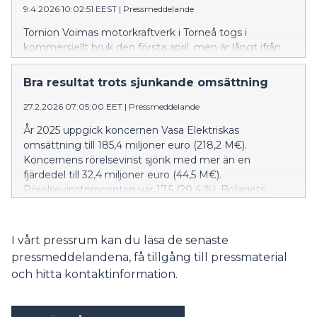
9.4.2026 10:02:51 EEST
|
Pressmeddelande
Tornion Voimas motorkraftverk i Torneå togs i
kommersiellt bruk den första april, men är långt ifrån
ett aprilskämt. Enligt Vasa Elektriska utgör det ett
viktigt steg i arbetet för att balansera en mycket
Bra resultat trots sjunkande omsättning
volatil elmarknad. Bolaget har också haft en stor roll i
möjliggörandet av kraftverket.
27.2.2026 07:05:00 EET
|
Pressmeddelande
År 2025 uppgick koncernen Vasa Elektriskas
omsättning till 185,4 miljoner euro (218,2 M€).
Koncernens rörelsevinst sjönk med mer än en
fjärdedel till 32,4 miljoner euro (44,5 M€).
Rörelsevinstprocenten var 17,5 (20,4 %). Bolagets
soliditetsgrad steg till 56,0 procent (51,9 %).
Bruttoinvesteringarna sjönk från året innan och
landade på 18,5 miljoner euro (37,2 M€).
I vårt pressrum kan du läsa de senaste
pressmeddelandena, få tillgång till pressmaterial
och hitta kontaktinformation.