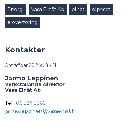
Energi
Vasa Elnät Ab
elnät
elpriset
elöverföring
Kontakter
Anträffbar 20.2 kl. 8 - 11
Jarmo Leppinen
Verkställande direktör
Vasa Elnät Ab
Tel:
06 324 5366
jarmo.leppinen@vasaelnat.fi