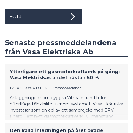
FÖLJ
Senaste pressmeddelandena
från Vasa Elektriska Ab
Ytterligare ett gasmotorkraftverk på gång:
Vasa Elektriskas andel nästan 50 %
1.7.2026 09:06:18 EEST
|
Pressmeddelande
Anläggningen som byggs i Villmanstrand tillför
efterfrågad flexibilitet i energisystemet. Vasa Elektriska
investerar som en del av ett samprojekt med EPV
Energi i ett nytt gasmotorkraftverk i Villmanstrand.
Med hjälp av anläggningen kan elproduktionen snabbt
ökas vid olika störningar och under svårförutsägbara
Den kalla inledningen på året ökade