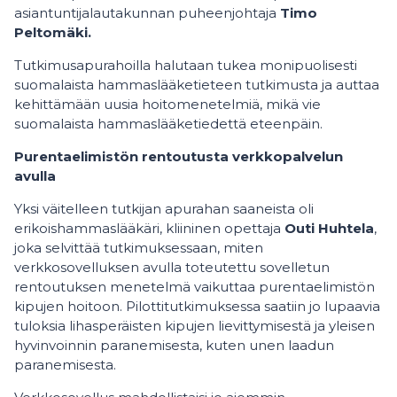
asiantuntijalautakunnan puheenjohtaja
Timo
Peltomäki.
Tutkimusapurahoilla halutaan tukea monipuolisesti
suomalaista hammaslääketieteen tutkimusta ja auttaa
kehittämään uusia hoitomenetelmiä, mikä vie
suomalaista hammaslääketiedettä eteenpäin.
Purentaelimistön rentoutusta verkkopalvelun
avulla
Yksi väitelleen tutkijan apurahan saaneista oli
erikoishammaslääkäri, kliininen opettaja
Outi Huhtela
,
joka selvittää tutkimuksessaan, miten
verkkosovelluksen avulla toteutettu sovelletun
rentoutuksen menetelmä vaikuttaa purentaelimistön
kipujen hoitoon. Pilottitutkimuksessa saatiin jo lupaavia
tuloksia lihasperäisten kipujen lievittymisestä ja yleisen
hyvinvoinnin paranemisesta, kuten unen laadun
paranemisesta.