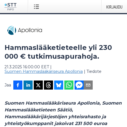
KIRJAUDU
Hammaslääketieteelle yli 230
000 € tutkimusapurahoja.
21.3.2025 16:00:00 EET
|
Suomen Hammaslääkäriseura Apollonia
|
Tiedote
Jaa
Suomen Hammaslääkäriseura Apollonia, Suomen
Hammaslääketieteen Säätiö,
Hammaslääkärijärjestöjen yhteisrahasto ja
yhteistyökumppanit jakoivat 231 500 euroa