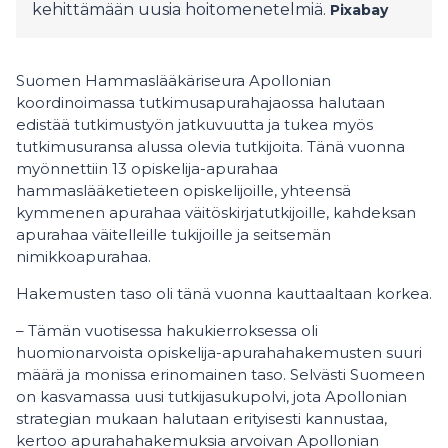
kehittämään uusia hoitomenetelmiä.
Pixabay
Suomen Hammaslääkäriseura Apollonian
koordinoimassa tutkimusapurahajaossa halutaan
edistää tutkimustyön jatkuvuutta ja tukea myös
tutkimusuransa alussa olevia tutkijoita. Tänä vuonna
myönnettiin 13 opiskelija-apurahaa
hammaslääketieteen opiskelijoille, yhteensä
kymmenen apurahaa väitöskirjatutkijoille, kahdeksan
apurahaa väitelleille tukijoille ja seitsemän
nimikkoapurahaa.
Hakemusten taso oli tänä vuonna kauttaaltaan korkea.
– Tämän vuotisessa hakukierroksessa oli
huomionarvoista opiskelija-apurahahakemusten suuri
määrä ja monissa erinomainen taso. Selvästi Suomeen
on kasvamassa uusi tutkijasukupolvi, jota Apollonian
strategian mukaan halutaan erityisesti kannustaa,
kertoo apurahahakemuksia arvoivan Apollonian