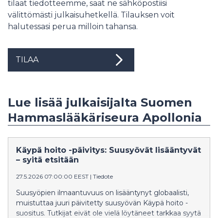
tilaat tiedotteemme, saat ne sähköpostiisi
välittömästi julkaisuhetkellä. Tilauksen voit
halutessasi perua milloin tahansa.
TILAA
Lue lisää julkaisijalta Suomen
Hammaslääkäriseura Apollonia
Käypä hoito -päivitys: Suusyövät lisääntyvät
– syitä etsitään
27.5.2026 07:00:00 EEST
|
Tiedote
Suusyöpien ilmaantuvuus on lisääntynyt globaalisti,
muistuttaa juuri päivitetty suusyövän Käypä hoito -
suositus. Tutkijat eivät ole vielä löytäneet tarkkaa syytä