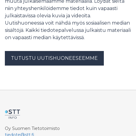
muuta julkaisemaamme materiaalia. Löydät sieltä
niin yhteyshenkilöidemme tiedot kuin vapaasti
julkaistavissa olevia kuvia ja videoita.
Uutishuoneessa voit nähdä myös sosiaalisen median
sisältöjä. Kaikki tiedotepalvelussa julkaistu materiaali
on vapaasti median käytettävissä.
TUTUSTU UUTISHUONEESEEMME
Oy Suomen Tietotoimisto
tiedote@stt.fi