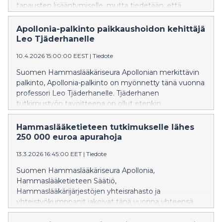
tapausten lisääntymiselle, mutta tiedetään, että
tupakka, alkoholi ja varsinkin niiden yhteiskäyttö
selittävät valtaosan suusyöpätapauksista.
Apollonia-palkinto paikkaushoidon kehittäjä
Leo Tjäderhanelle
10.4.2026 15:00:00 EEST
|
Tiedote
Suomen Hammaslääkäriseura Apollonian merkittävin
palkinto, Apollonia-palkinto on myönnetty tänä vuonna
professori Leo Tjäderhanelle. Tjäderhanen
tutkimustyön tavoitteena on ollut etenkin
paikkaushoidon kestävyyden parantaminen. Apollonia-
palkinto jaettiin nyt 16. kerran tunnustuksena pitkästä
Hammaslääketieteen tutkimukselle lähes
ja arvostetusta tutkijan urasta.
250 000 euroa apurahoja
13.3.2026 16:45:00 EET
|
Tiedote
Suomen Hammaslääkäriseura Apollonia,
Hammaslääketieteen Säätiö,
Hammaslääkärijärjestöjen yhteisrahasto ja
yhteistyökumppanit jakoivat tänä vuonna yhteensä
248 200 euroa tutkimusapurahoja. Apurahan sai 43