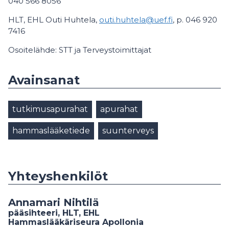
040 566 8056
HLT, EHL Outi Huhtela,
outi.huhtela@uef.fi
, p. 046 920
7416
Osoitelähde: STT ja Terveystoimittajat
Avainsanat
tutkimusapurahat
apurahat
hammaslääketiede
suunterveys
Yhteyshenkilöt
Annamari Nihtilä
pääsihteeri, HLT, EHL
Hammaslääkäriseura Apollonia