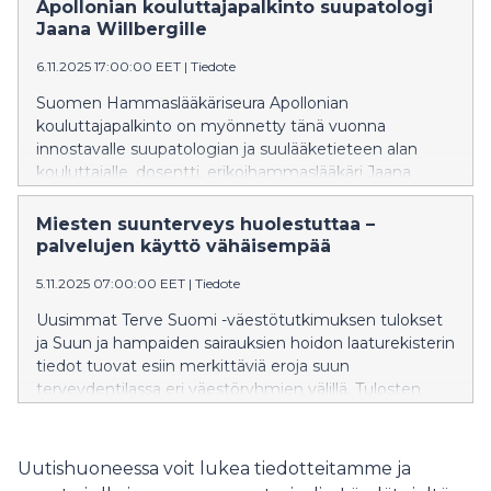
hammaslääketieteen tutkijaa tai opiskelijaa.
Apollonian kouluttajapalkinto suupatologi
Jaana Willbergille
6.11.2025 17:00:00 EET
|
Tiedote
Suomen Hammaslääkäriseura Apollonian
kouluttajapalkinto on myönnetty tänä vuonna
innostavalle suupatologian ja suulääketieteen alan
kouluttajalle, dosentti, erikoihammaslääkäri Jaana
Willbergille. Palkinto myönnetään tunnustuksena
pitkäaikaisesta ja ansiokkaasta työstä alan
Miesten suunterveys huolestuttaa –
täydennyskouluttajana. Palkinto luovutettiin
palvelujen käyttö vähäisempää
Hammaslääkäripäivillä 6.11.2025.
5.11.2025 07:00:00 EET
|
Tiedote
Uusimmat Terve Suomi -väestötutkimuksen tulokset
ja Suun ja hampaiden sairauksien hoidon laaturekisterin
tiedot tuovat esiin merkittäviä eroja suun
terveydentilassa eri väestöryhmien välillä. Tulosten
mukaan hampaiden kiinnityskudossairaus
(parodontiitti) ja hammaskaries ovat yleisimpiä miehillä,
heikommin koulutetuilla, iäkkäillä ja henkilöillä, joiden
Uutishuoneessa voit lukea tiedotteitamme ja
äidinkieli on muu kuin suomi tai ruotsi.