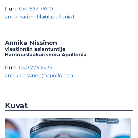
Puh:
050 569 7800
annamari.nihtila@apollonia.fi
Annika Nissinen
viestinnän asiantuntija
Hammaslääkäriseura Apollonia
Puh:
040 779 6435
annika.nissinen@apollonia.fi
Kuvat