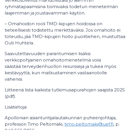
Verkkosovellus mahdollistaisi jo aiemmin
ryhmätapaamisina toimivaksi todetun menetelmän
laajemman ja joustavamman käytön.
– Omahoidon rooli TMD-kipujen hoidossa on
tieteellisesti todistettu merkittäväksi. Jos omahoito ei
toteudu, jää TMD-kipujen hoito puolitiehen, muistuttaa
Outi Huhtela.
Saavutettavuuden parantumisen lisäksi
verkkopohjainen omahoitomenetelmä voisi
säästää terveydenhuollon resursseja ja tukea myös
kestävyyttä, kun matkustaminen vastaanotolle
vähenisi.
Liitteenä lista kaikista tutkimusapurahojen saajista 2025
(pdf).
Lisätietoja:
Apollonian asiantuntijalautakunnan puheenjohtaja,
professori Timo Peltomäki,
timo.peltomaki@uef.fi
, p.