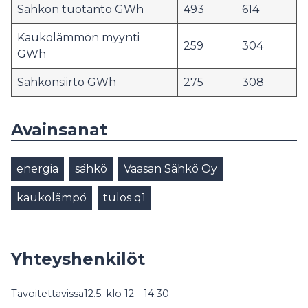
Sähkön tuotanto GWh
493
614
Kaukolämmön myynti
259
304
GWh
Sähkönsiirto GWh
275
308
Avainsanat
energia
sähkö
Vaasan Sähkö Oy
kaukolämpö
tulos q1
Yhteyshenkilöt
Tavoitettavissa12.5. klo 12 - 14.30