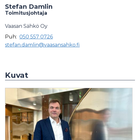
Stefan Damlin
Toimitusjohtaja
Vaasan Sähkö Oy
Puh:
050 557 0726
stefan.damlin@vaasansahko.fi
Kuvat