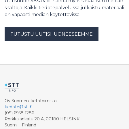
Uutishuoneessa voit nähdä myös sosiaalisen median
sisältöjä. Kaikki tiedotepalvelussa julkaistu materiaali
on vapaasti median käytettävissä.
TUTUSTU UUTISHUONEESEEMME
Oy Suomen Tietotoimisto
tiedote@stt.fi
(09) 6958 1286
Porkkalankatu 20 A, 00180 HELSINKI
Suomi – Finland