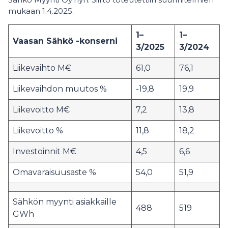
mukaan 1.4.2025.
1–
1–
Vaasan Sähkö -konserni
3/2025
3/2024
Liikevaihto M€
61,0
76,1
Liikevaihdon muutos %
-19,8
19,9
Liikevoitto M€
7,2
13,8
Liikevoitto %
11,8
18,2
Investoinnit M€
4,5
6,6
Omavaraisuusaste %
54,0
51,9
Sähkön myynti asiakkaille
488
519
GWh