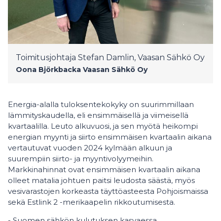
Toimitusjohtaja Stefan Damlin, Vaasan Sähkö Oy
Oona Björkbacka
Vaasan Sähkö Oy
Energia-alalla tuloksentekokyky on suurimmillaan
lämmityskaudella, eli ensimmäisellä ja viimeisellä
kvartaalilla. Leuto alkuvuosi, ja sen myötä heikompi
energian myynti ja siirto ensimmäisen kvartaalin aikana
vertautuvat vuoden 2024 kylmään alkuun ja
suurempiin siirto- ja myyntivolyymeihin.
Markkinahinnat ovat ensimmäisen kvartaalin aikana
olleet matalia johtuen paitsi leudosta säästä, myös
vesivarastojen korkeasta täyttöasteesta Pohjoismaissa
sekä Estlink 2 -merikaapelin rikkoutumisesta.
- Suomen sähkön kulutuksen kasvaessa