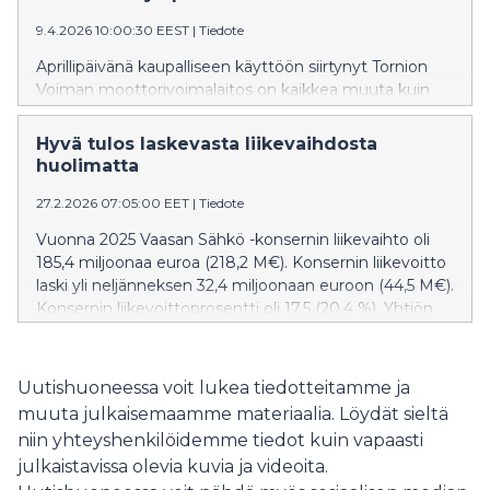
9.4.2026 10:00:30 EEST
|
Tiedote
Aprillipäivänä kaupalliseen käyttöön siirtynyt Tornion
Voiman moottorivoimalaitos on kaikkea muuta kuin
aprillipila. Vaasan Sähkön mukaan se on yksi tärkeä osa
voimakkaasti vaihtelevan sähkömarkkinan
Hyvä tulos laskevasta liikevaihdosta
vakauttamista. Yhtiöllä onkin iso rooli laitoksen
huolimatta
mahdollistamisessa.
27.2.2026 07:05:00 EET
|
Tiedote
Vuonna 2025 Vaasan Sähkö -konsernin liikevaihto oli
185,4 miljoonaa euroa (218,2 M€). Konsernin liikevoitto
laski yli neljänneksen 32,4 miljoonaan euroon (44,5 M€).
Konsernin liikevoittoprosentti oli 17,5 (20,4 %). Yhtiön
omavaraisuusaste nousi 56,0 prosenttiin (51,9 %).
Bruttoinvestointien määrä laski edellisvuodesta ollen
18,5 miljoonaa euroa (37,2 M€).
Uutishuoneessa voit lukea tiedotteitamme ja
muuta julkaisemaamme materiaalia. Löydät sieltä
niin yhteyshenkilöidemme tiedot kuin vapaasti
julkaistavissa olevia kuvia ja videoita.