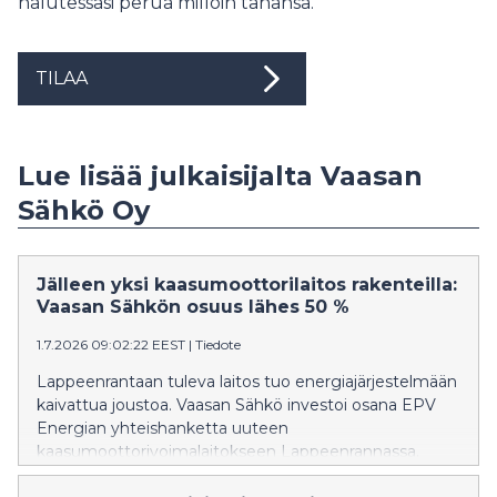
halutessasi perua milloin tahansa.
TILAA
Lue lisää julkaisijalta Vaasan
Sähkö Oy
Jälleen yksi kaasumoottorilaitos rakenteilla:
Vaasan Sähkön osuus lähes 50 %
1.7.2026 09:02:22 EEST
|
Tiedote
Lappeenrantaan tuleva laitos tuo energiajärjestelmään
kaivattua joustoa. Vaasan Sähkö investoi osana EPV
Energian yhteishanketta uuteen
kaasumoottorivoimalaitokseen Lappeenrannassa.
Laitoksen avulla voidaan nopeasti lisätä