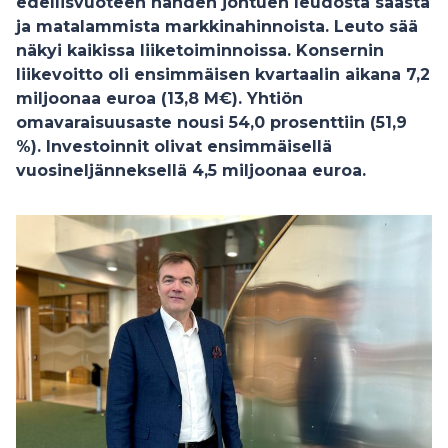
edellisvuoteen nähden johtuen leudosta säästä
ja matalammista markkinahinnoista. Leuto sää
näkyi kaikissa liiketoiminnoissa. Konsernin
liikevoitto oli ensimmäisen kvartaalin aikana 7,2
miljoonaa euroa (13,8 M€). Yhtiön
omavaraisuusaste nousi 54,0 prosenttiin (51,9
%). Investoinnit olivat ensimmäisellä
vuosineljänneksellä 4,5 miljoonaa euroa.