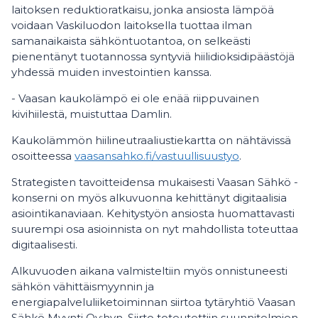
laitoksen reduktioratkaisu, jonka ansiosta lämpöä
voidaan Vaskiluodon laitoksella tuottaa ilman
samanaikaista sähköntuotantoa, on selkeästi
pienentänyt tuotannossa syntyviä hiilidioksidipäästöjä
yhdessä muiden investointien kanssa.
- Vaasan kaukolämpö ei ole enää riippuvainen
kivihiilestä, muistuttaa Damlin.
Kaukolämmön hiilineutraaliustiekartta on nähtävissä
osoitteessa
vaasansahko.fi/vastuullisuustyo
.
Strategisten tavoitteidensa mukaisesti Vaasan Sähkö -
konserni on myös alkuvuonna kehittänyt digitaalisia
asiointikanaviaan. Kehitystyön ansiosta huomattavasti
suurempi osa asioinnista on nyt mahdollista toteuttaa
digitaalisesti.
Alkuvuoden aikana valmisteltiin myös onnistuneesti
sähkön vähittäismyynnin ja
energiapalveluliiketoiminnan siirtoa tytäryhtiö Vaasan
Sähkö Myynti Oy:hyn. Siirto toteutettiin suunnitelmien