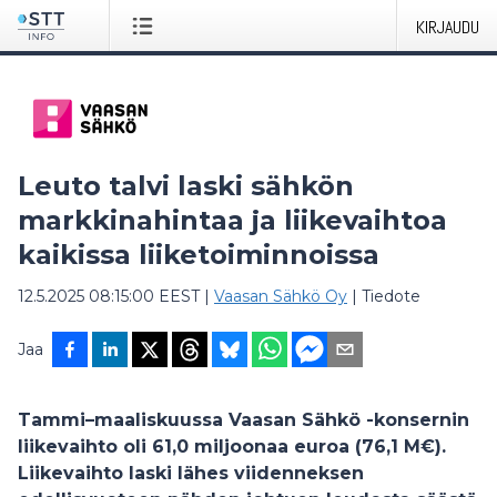
KIRJAUDU
Leuto talvi laski sähkön
markkinahintaa ja liikevaihtoa
kaikissa liiketoiminnoissa
12.5.2025 08:15:00 EEST
|
Vaasan Sähkö Oy
|
Tiedote
Jaa
Tammi–maaliskuussa Vaasan Sähkö -konsernin
liikevaihto oli 61,0 miljoonaa euroa (76,1 M€).
Liikevaihto laski lähes viidenneksen