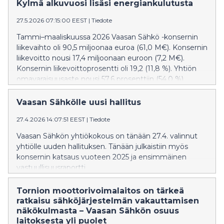
sähköntuotantoa erilaisten häiriöiden ja vaikeasti
Kylmä alkuvuosi lisäsi energiankulutusta
ennustettavien sääolosuhteiden aikana.
27.5.2026 07:15:00 EEST
|
Tiedote
Tammi–maaliskuussa 2026 Vaasan Sähkö -konsernin
liikevaihto oli 90,5 miljoonaa euroa (61,0 M€). Konsernin
liikevoitto nousi 17,4 miljoonaan euroon (7,2 M€).
Konsernin liikevoittoprosentti oli 19,2 (11,8 %). Yhtiön
omavaraisuusaste nousi 57,6 prosenttiin (54,0 %).
Bruttoinvestointien määrä nousi hiukan
edellisvuodesta ollen 4,6 miljoonaa euroa (4,5 M€).
Vaasan Sähkölle uusi hallitus
27.4.2026 14:07:51 EEST
|
Tiedote
Vaasan Sähkön yhtiökokous on tänään 27.4. valinnut
yhtiölle uuden hallituksen. Tänään julkaistiin myös
konsernin katsaus vuoteen 2025 ja ensimmäinen
vastuullisuusraportti.
Tornion moottorivoimalaitos on tärkeä
ratkaisu sähköjärjestelmän vakauttamisen
näkökulmasta – Vaasan Sähkön osuus
laitoksesta yli puolet