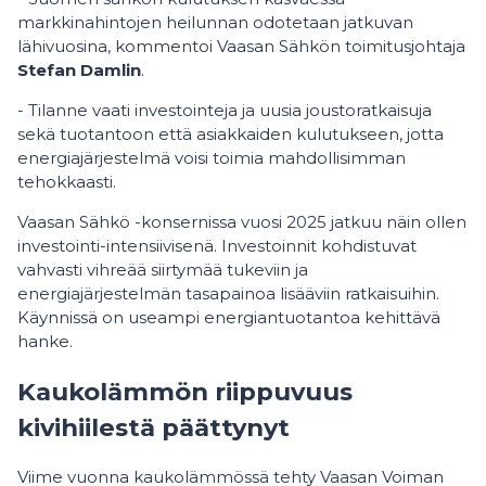
markkinahintojen heilunnan odotetaan jatkuvan
lähivuosina, kommentoi Vaasan Sähkön toimitusjohtaja
Stefan Damlin
.
- Tilanne vaati investointeja ja uusia joustoratkaisuja
sekä tuotantoon että asiakkaiden kulutukseen, jotta
energiajärjestelmä voisi toimia mahdollisimman
tehokkaasti.
Vaasan Sähkö -konsernissa vuosi 2025 jatkuu näin ollen
investointi-intensiivisenä. Investoinnit kohdistuvat
vahvasti vihreää siirtymää tukeviin ja
energiajärjestelmän tasapainoa lisääviin ratkaisuihin.
Käynnissä on useampi energiantuotantoa kehittävä
hanke.
Kaukolämmön riippuvuus
kivihiilestä päättynyt
Viime vuonna kaukolämmössä tehty Vaasan Voiman