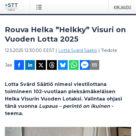
KIRJAUDU
Rouva Helka ”Helkky” Visuri on
Vuoden Lotta 2025
12.5.2025 12:30:00 EEST
|
Lotta Svärd Säätiö
|
Tiedote
Jaa
Lotta Svärd Säätiö nimesi viestilottana
toimineen 102-vuotiaan pieksämäkeläisen
Helka Visurin Vuoden Lotaksi. Valintaa ohjasi
tänä vuonna
Lupaus – perintö on ikuinen
-
teema.