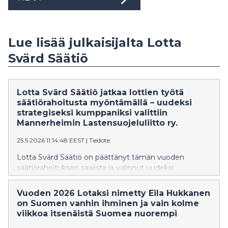
Lue lisää julkaisijalta Lotta
Svärd Säätiö
Lotta Svärd Säätiö jatkaa lottien työtä
säätiörahoitusta myöntämällä – uudeksi
strategiseksi kumppaniksi valittiin
Mannerheimin Lastensuojeluliitto ry.
25.5.2026 11:14:48 EEST
|
Tiedote
Lotta Svärd Säätiö on päättänyt tämän vuoden
säätiörahoituksen saajista ja valinnut uudeksi
strategiseksi kumppanikseen Mannerheimin
Lastensuojeluliitto ry:n (MLL). Pitkäaikainen
Vuoden 2026 Lotaksi nimetty Eila Hukkanen
strateginen kumppanuus turvaa osaltaan Nuorten
on Suomen vanhin ihminen ja vain kolme
tukilinjan toiminnan jatkumisen.
viikkoa itsenäistä Suomea nuorempi