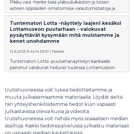
Pikku vara -hanke lisää yläkouluikäisten ja toisen
asteen oppilaiden omatoimisia varautumistaitoja ja
henkistä kriisinkestävyyttä Kaakkois-Suomessa.
Tuntematon Lotta -näyttely laajeni kesäksi
Lottamuseon puutarhaan - valokuvat
pysäyttävät kysymään mitä muistamme ja
kenet unohdamme
12.6.2025 11:44:14 EEST
|
Tiedote
Tuntematon Lotta -puutarhanäyttelyn kankaalle
painetut valokuvat heiluvat tuulessa Lottamuseon
puutarhassa Tuusulassa kesän ajan.
Uutishuoneessa voit lukea tiedotteitamme ja
muuta julkaisemaamme materiaalia. Löydät sieltä
niin yhteyshenkilöidemme tiedot kuin vapaasti
julkaistavissa olevia kuvia ja videoita.
Uutishuoneessa voit nähdä myös sosiaalisen median
sisältöjä. Kaikki tiedotepalvelussa julkaistu materiaali
on vapaasti median käytettävissä.