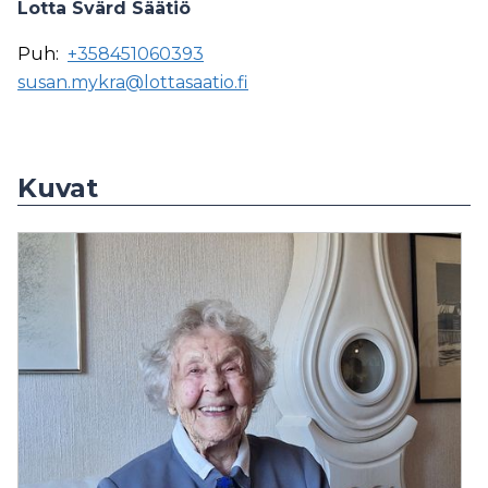
Lotta Svärd Säätiö
Puh:
+358451060393
susan.mykra@lottasaatio.fi
Kuvat