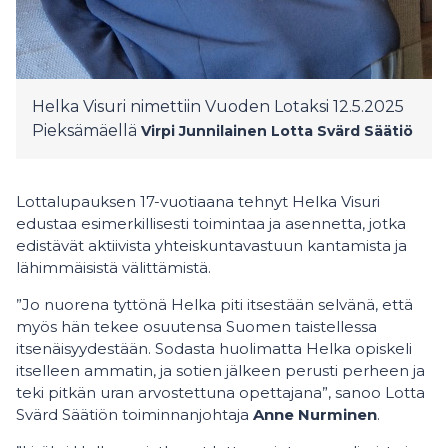
Helka Visuri nimettiin Vuoden Lotaksi 12.5.2025
Pieksämäellä
Virpi Junnilainen
Lotta Svärd Säätiö
Lottalupauksen 17-vuotiaana tehnyt Helka Visuri
edustaa esimerkillisesti toimintaa ja asennetta, jotka
edistävät aktiivista yhteiskuntavastuun kantamista ja
lähimmäisistä välittämistä.
”Jo nuorena tyttönä Helka piti itsestään selvänä, että
myös hän tekee osuutensa Suomen taistellessa
itsenäisyydestään. Sodasta huolimatta Helka opiskeli
itselleen ammatin, ja sotien jälkeen perusti perheen ja
teki pitkän uran arvostettuna opettajana”, sanoo Lotta
Svärd Säätiön toiminnanjohtaja
Anne Nurminen
.