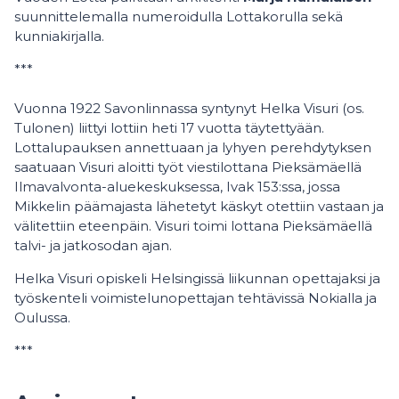
suunnittelemalla numeroidulla Lottakorulla sekä
kunniakirjalla.
***
Vuonna 1922 Savonlinnassa syntynyt Helka Visuri (os.
Tulonen) liittyi lottiin heti 17 vuotta täytettyään.
Lottalupauksen annettuaan ja lyhyen perehdytyksen
saatuaan Visuri aloitti työt viestilottana Pieksämäellä
Ilmavalvonta-aluekeskuksessa, Ivak 153:ssa, jossa
Mikkelin päämajasta lähetetyt käskyt otettiin vastaan ja
välitettiin eteenpäin. Visuri toimi lottana Pieksämäellä
talvi- ja jatkosodan ajan.
Helka Visuri opiskeli Helsingissä liikunnan opettajaksi ja
työskenteli voimistelunopettajan tehtävissä Nokialla ja
Oulussa.
***