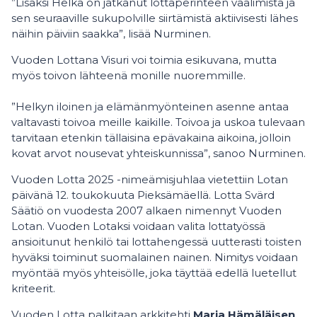
”Lisäksi Helka on jatkanut lottaperinteen vaalimista ja
sen seuraaville sukupolville siirtämistä aktiivisesti lähes
näihin päiviin saakka”, lisää Nurminen.
Vuoden Lottana Visuri voi toimia esikuvana, mutta
myös toivon lähteenä monille nuoremmille.
”Helkyn iloinen ja elämänmyönteinen asenne antaa
valtavasti toivoa meille kaikille. Toivoa ja uskoa tulevaan
tarvitaan etenkin tällaisina epävakaina aikoina, jolloin
kovat arvot nousevat yhteiskunnissa”, sanoo Nurminen.
Vuoden Lotta 2025 -nimeämisjuhlaa vietettiin Lotan
päivänä 12. toukokuuta Pieksämäellä. Lotta Svärd
Säätiö on vuodesta 2007 alkaen nimennyt Vuoden
Lotan. Vuoden Lotaksi voidaan valita lottatyössä
ansioitunut henkilö tai lottahengessä uutterasti toisten
hyväksi toiminut suomalainen nainen. Nimitys voidaan
myöntää myös yhteisölle, joka täyttää edellä luetellut
kriteerit.
Vuoden Lotta palkitaan arkkitehti
Marja Hämäläisen