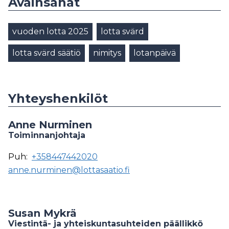
Avainsanat
vuoden lotta 2025
lotta svärd
lotta svärd säätiö
nimitys
lotanpäivä
Yhteyshenkilöt
Anne Nurminen
Toiminnanjohtaja
Puh:
+358447442020
anne.nurminen@lottasaatio.fi
Susan Mykrä
Viestintä- ja yhteiskuntasuhteiden päällikkö