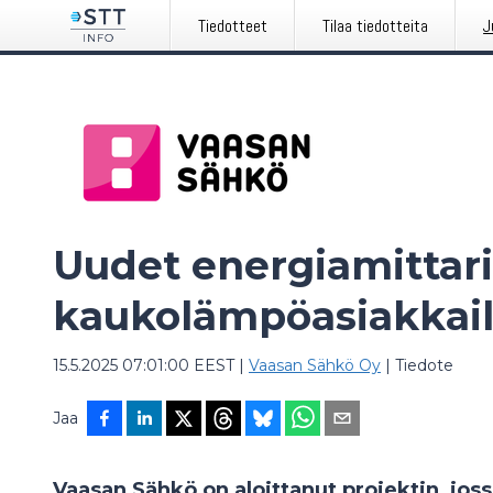
Tiedotteet
Tilaa tiedotteita
J
Uudet energiamittari
kaukolämpöasiakkail
15.5.2025 07:01:00 EEST
|
Vaasan Sähkö Oy
|
Tiedote
Jaa
Vaasan Sähkö on aloittanut projektin, jo