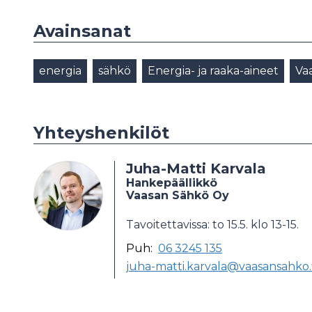
Avainsanat
energia
sähkö
Energia- ja raaka-aineet
Va
Yhteyshenkilöt
Juha-Matti Karvala
Hankepäällikkö
Vaasan Sähkö Oy
Tavoitettavissa: to 15.5. klo 13-15.
Puh:
06 3245 135
juha-matti.karvala@vaasansahko.