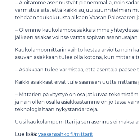
‒ Aloitamme asennustyöt pienemmällä, noin sadan
varmistua siitä, että kaikki sujuu suunnitelmien m
tehdään toukokuusta alkaen Vaasan Palosaaren ja
‒ Olemme kaukolämpöasiakkaisiimme yhteydessä, k
jälkeen asiakas voi itse varata sopivan asennusajan.
Kaukolämpömittarin vaihto kestää arviolta noin kaks
asuvan asiakkaan tulee olla kotona, kun mittaria 
‒ Asiakkaan tulee varmistaa, että asentaja pääsee tek
Kaikki asiakkaat eivät tule saamaan uutta mittaria 
‒ Mittarien päivitystyö on osa jatkuvaa tekemist
ja näin ollen osalla asiakkaistamme on jo tässä vaih
teknologialtaan nykystandardeja.
Uusi kaukolämpömittari ja sen asennus ei maksa as
Lue lisää:
vaasansahko.fi/mittarit