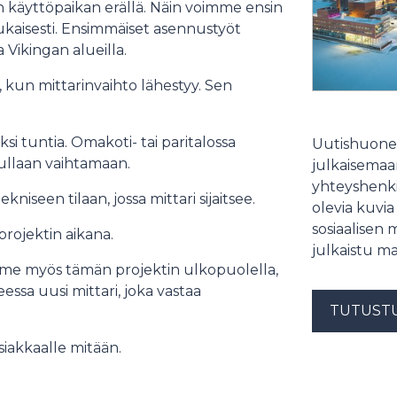
 käyttöpaikan erällä. Näin voimme ensin
ukaisesti. Ensimmäiset asennustyöt
 Vikingan alueilla.
un mittarinvaihto lähestyy. Sen
i tuntia. Omakoti- tai paritalossa
Uutishuonee
tullaan vaihtamaan.
julkaisemaam
yhteyshenki
niseen tilaan, jossa mittari sijaitsee.
olevia kuvia
sosiaalisen 
projektin aikana.
julkaistu ma
ämme myös tämän projektin ulkopuolella,
eessa uusi mittari, joka vastaa
TUTUST
iakkaalle mitään.