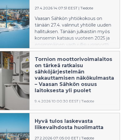
(11,8 %). Yhtiön omavaraisuusaste
27.4.2026 14:07:51 EEST
|
Tiedote
nousi 57,6 prosenttiin (54,0 %).
Bruttoinvestointien määrä nousi
Vaasan Sähkön yhtiökokous on
hiukan edellisvuodesta ollen 4,6
tänään 27.4. valinnut yhtiölle uuden
miljoonaa euroa (4,5 M€).
hallituksen. Tänään julkaistiin myös
konsernin katsaus vuoteen 2025 ja
ensimmäinen vastuullisuusraportti.
Tornion moottorivoimalaitos
on tärkeä ratkaisu
sähköjärjestelmän
vakauttamisen näkökulmasta
– Vaasan Sähkön osuus
laitoksesta yli puolet
9.4.2026 10:00:30 EEST
|
Tiedote
Aprillipäivänä kaupalliseen käyttöön
siirtynyt Tornion Voiman
Hyvä tulos laskevasta
moottorivoimalaitos on kaikkea
liikevaihdosta huolimatta
muuta kuin aprillipila. Vaasan Sähkön
mukaan se on yksi tärkeä osa
27.2.2026 07:05:00 EET
|
Tiedote