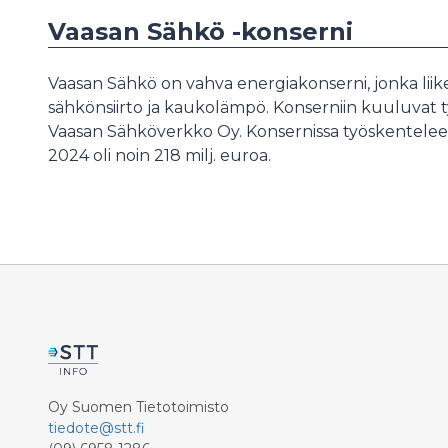
Vaasan Sähkö -konserni
Vaasan Sähkö on vahva energiakonserni, jonka lii
sähkönsiirto ja kaukolämpö. Konserniin kuuluvat t
Vaasan Sähköverkko Oy. Konsernissa työskentelee n
2024 oli noin 218 milj. euroa.
Oy Suomen Tietotoimisto
tiedote@stt.fi