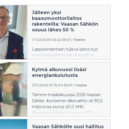
Jälleen yksi
kaasumoottorilaitos
rakenteilla: Vaasan Sähkön
osuus lähes 50 %
1.7.2026 09:02:22 EEST
|
Tiedote
Lappeenrantaan tuleva laitos tuo
energiajärjestelmään kaivattua
joustoa. Vaasan Sähkö investoi
osana EPV Energian yhteishanketta
Kylmä alkuvuosi lisäsi
uuteen
energiankulutusta
kaasumoottorivoimalaitokseen
Lappeenrannassa. Laitoksen avulla
27.5.2026 07:15:00 EEST
|
Tiedote
voidaan nopeasti lisätä
Tammi–maaliskuussa 2026 Vaasan
sähköntuotantoa erilaisten
Sähkö -konsernin liikevaihto oli 90,5
häiriöiden ja vaikeasti
miljoonaa euroa (61,0 M€).
ennustettavien sääolosuhteiden
Konsernin liikevoitto nousi 17,4
aikana.
miljoonaan euroon (7,2 M€).
Konsernin liikevoittoprosentti oli 19,2
Vaasan Sähkölle uusi hallitus