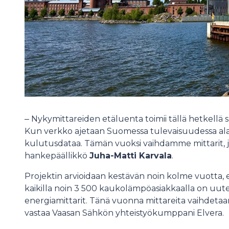
‒ Nykymittareiden etäluenta toimii tällä hetkellä
Kun verkko ajetaan Suomessa tulevaisuudessa alas, 
kulutusdataa. Tämän vuoksi vaihdamme mittarit, jo
hankepäällikkö
Juha-Matti Karvala
.
Projektin arvioidaan kestävän noin kolme vuotta, e
kaikilla noin 3 500 kaukolämpöasiakkaalla on uute
energiamittarit. Tänä vuonna mittareita vaihdetaa
vastaa Vaasan Sähkön yhteistyökumppani Elvera.