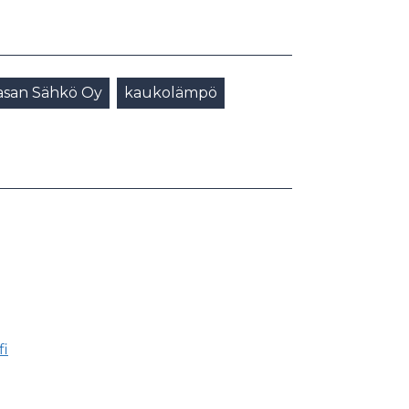
asan Sähkö Oy
kaukolämpö
fi