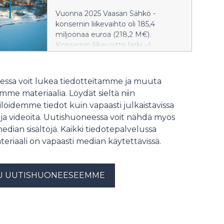
voimakkaasti vaihtelevan
Vuonna 2025 Vaasan Sähkö -
sähkömarkkinan vakauttamista.
konsernin liikevaihto oli 185,4
Yhtiöllä onkin iso rooli laitoksen
miljoonaa euroa (218,2 M€).
mahdollistamisessa.
Konsernin liikevoitto laski yli
neljänneksen 32,4 miljoonaan
euroon (44,5 M€). Konsernin
liikevoittoprosentti oli 17,5 (20,4 %).
ssa voit lukea tiedotteitamme ja muuta
Yhtiön omavaraisuusaste nousi 56,0
me materiaalia. Löydät sieltä niin
prosenttiin (51,9 %).
löidemme tiedot kuin vapaasti julkaistavissa
Bruttoinvestointien määrä laski
 ja videoita. Uutishuoneessa voit nähdä myös
edellisvuodesta ollen 18,5 miljoonaa
median sisältöjä. Kaikki tiedotepalvelussa
euroa (37,2 M€).
teriaali on vapaasti median käytettävissä.
U UUTISHUONEESEEMME