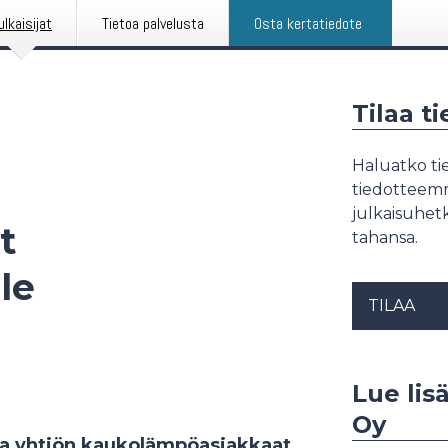
ulkaisijat
Tietoa palvelusta
Osta kertatiedote
Tilaa t
Haluatko tie
tiedotteemme
julkaisuhetk
t
tahansa.
le
TILAA
Lue lis
Oy
ssa yhtiön kaukolämpöasiakkaat