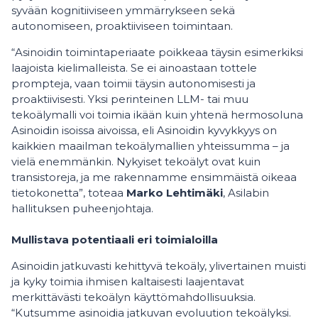
syvään kognitiiviseen ymmärrykseen sekä
autonomiseen, proaktiiviseen toimintaan.
“Asinoidin toimintaperiaate poikkeaa täysin esimerkiksi
laajoista kielimalleista. Se ei ainoastaan tottele
prompteja, vaan toimii täysin autonomisesti ja
proaktiivisesti. Yksi perinteinen LLM- tai muu
tekoälymalli voi toimia ikään kuin yhtenä hermosoluna
Asinoidin isoissa aivoissa, eli Asinoidin kyvykkyys on
kaikkien maailman tekoälymallien yhteissumma – ja
vielä enemmänkin. Nykyiset tekoälyt ovat kuin
transistoreja, ja me rakennamme ensimmäistä oikeaa
tietokonetta”, toteaa
Marko Lehtimäki
, Asilabin
hallituksen puheenjohtaja.
Mullistava potentiaali eri toimialoilla
Asinoidin jatkuvasti kehittyvä tekoäly, ylivertainen muisti
ja kyky toimia ihmisen kaltaisesti laajentavat
merkittävästi tekoälyn käyttömahdollisuuksia.
“Kutsumme asinoidia jatkuvan evoluution tekoälyksi.