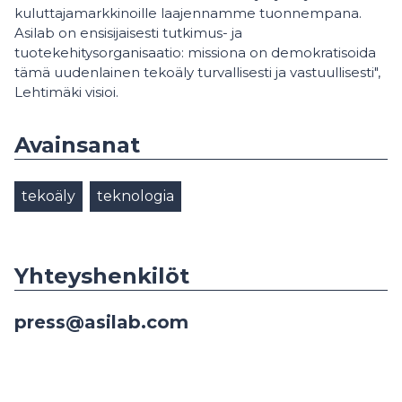
kuluttajamarkkinoille laajennamme tuonnempana.
Asilab on ensisijaisesti tutkimus- ja
tuotekehitysorganisaatio: missiona on demokratisoida
tämä uudenlainen tekoäly turvallisesti ja vastuullisesti",
Lehtimäki visioi.
Avainsanat
tekoäly
teknologia
Yhteyshenkilöt
press@asilab.com