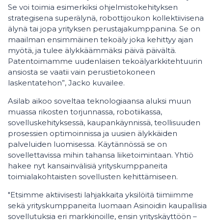
Se voi toimia esimerkiksi ohjelmistokehityksen
strategisena superälynä, robottijoukon kollektiivisena
älynä tai jopa yrityksen perustajakumppanina. Se on
maailman ensimmäinen tekoäly joka kehittyy ajan
myötä, ja tulee älykkäämmäksi päivä päivältä.
Patentoimamme uudenlaisen tekoälyarkkitehtuurin
ansiosta se vaatii vain perustietokoneen
laskentatehon”, Jacko kuvailee.
Asilab aikoo soveltaa teknologiaansa aluksi muun
muassa rikosten torjunnassa, robotiikassa,
sovelluskehityksessä, kaupankäynnissä, teollisuuden
prosessien optimoinnissa ja uusien älykkäiden
palveluiden luomisessa. Käytännössä se on
sovellettavissa mihin tahansa liiketoimintaan. Yhtiö
hakee nyt kansainvälisiä yrityskumppaneita
toimialakohtaisten sovellusten kehittämiseen.
"Etsimme aktiivisesti lahjakkaita yksilöitä tiimiimme
sekä yrityskumppaneita luomaan Asinoidin kaupallisia
sovellutuksia eri markkinoille, ensin yrityskäyttöön –