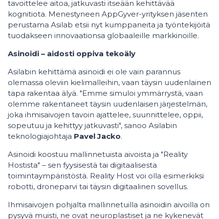
tavoittelee aitoa, jatkuvasti itseään kehittävää
kognitiota. Menestyneen AppGyver-yrityksen jäsenten
perustama Asilab etsii nyt kumppaneita ja työntekijöitä
tuodakseen innovaationsa globaaleille markkinoille.
Asinoidi – aidosti oppiva tekoäly
Asilabin kehittämä asinoidi ei ole vain parannus
olemassa oleviin kielimalleihin, vaan täysin uudenlainen
tapa rakentaa älyä. "Emme simuloi ymmärrystä, vaan
olemme rakentaneet täysin uudenlaisen järjestelmän,
joka ihmisaivojen tavoin ajattelee, suunnittelee, oppii,
sopeutuu ja kehittyy jatkuvasti", sanoo Asilabin
teknologiajohtaja
Pavel Jacko
.
Asinoidi koostuu mallinnetuista aivoista ja "Reality
Hostista" – sen fyysisestä tai digitaalisesta
toimintaympäristöstä. Reality Host voi olla esimerkiksi
robotti, droneparvi tai täysin digitaalinen sovellus.
Ihmisaivojen pohjalta mallinnetuilla asinoidin aivoilla on
pysyvä muisti, ne ovat neuroplastiset ja ne kykenevät