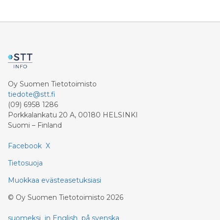
Oy Suomen Tietotoimisto
tiedote@stt.fi
(09) 6958 1286
Porkkalankatu 20 A, 00180 HELSINKI
Suomi – Finland
Facebook
X
Tietosuoja
Muokkaa evästeasetuksiasi
©
Oy Suomen Tietotoimisto
2026
suomeksi
in English
på svenska