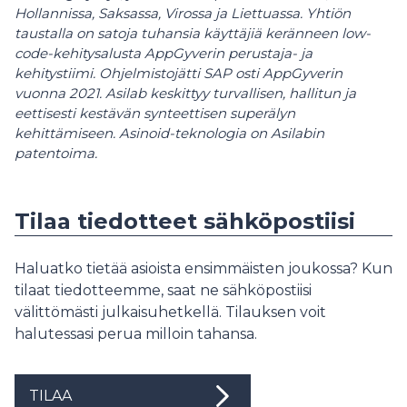
Hollannissa, Saksassa, Virossa ja Liettuassa. Yhtiön
taustalla on satoja tuhansia käyttäjiä keränneen low-
code-kehitysalusta AppGyverin perustaja- ja
kehitystiimi. Ohjelmistojätti SAP osti AppGyverin
vuonna 2021. Asilab keskittyy turvallisen, hallitun ja
eettisesti kestävän synteettisen superälyn
kehittämiseen. Asinoid-teknologia on Asilabin
patentoima.
Tilaa tiedotteet sähköpostiisi
Haluatko tietää asioista ensimmäisten joukossa? Kun
tilaat tiedotteemme, saat ne sähköpostiisi
välittömästi julkaisuhetkellä. Tilauksen voit
halutessasi perua milloin tahansa.
TILAA