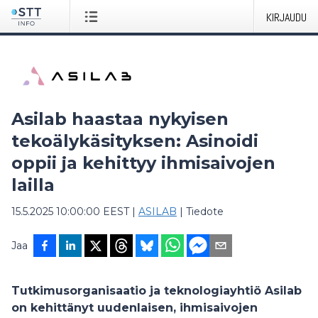
KIRJAUDU
Asilab haastaa nykyisen
tekoälykäsityksen: Asinoidi
oppii ja kehittyy ihmisaivojen
lailla
15.5.2025 10:00:00 EEST
|
ASILAB
|
Tiedote
Jaa
Tutkimusorganisaatio ja teknologiayhtiö
Asilab
on kehittänyt uudenlaisen, ihmisaivojen