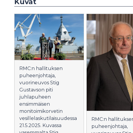
Kuvat
RMC:n hallituksen
puheenjohtaja,
vuorineuvos Stig
Gustavson piti
juhlapuheen
ensimmäisen
monitoimikorvetin
vesillelaskutilaisuudessa
RMC:n hallitukse
21.5.2025. Kuvassa
puheenjohtaja,
vasemmalta Stig