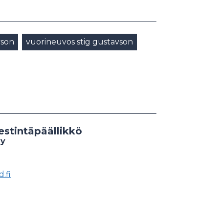
vson
vuorineuvos stig gustavson
estintäpäällikkö
Oy
.fi