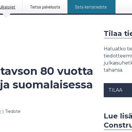
ulkaisijat
Tietoa palvelusta
Osta kertatiedote
Tilaa t
Haluatko tie
tiedotteemme
julkaisuhetk
tavson 80 vuotta
tahansa.
aja suomalaisessa
TILAA
y
|
Tiedote
Lue lis
Constr