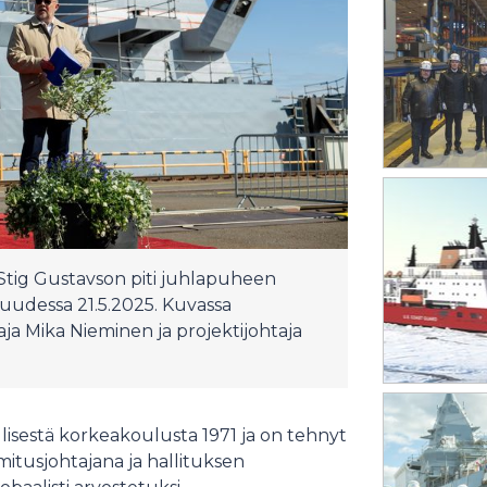
Stig Gustavson piti juhlapuheen
suudessa 21.5.2025. Kuvassa
ja Mika Nieminen ja projektijohtaja
llisestä korkeakoulusta 1971 ja on tehnyt
tusjohtajana ja hallituksen