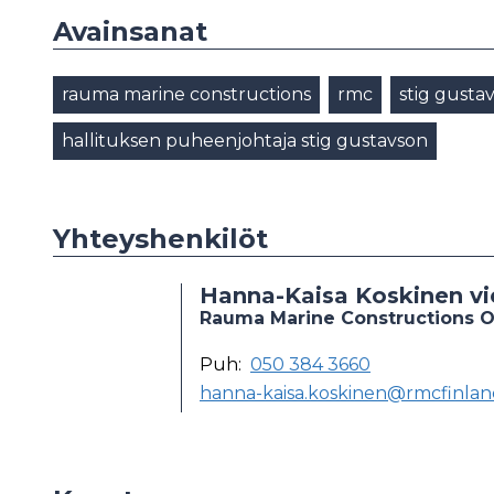
Avainsanat
rauma marine constructions
rmc
stig gusta
hallituksen puheenjohtaja stig gustavson
Yhteyshenkilöt
Hanna-Kaisa Koskinen vi
Rauma Marine Constructions 
Puh:
050 384 3660
hanna-kaisa.koskinen@rmcfinland