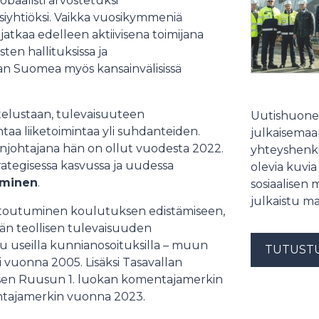
baalisti arvostetuksi
ssiyhtiöksi. Vaikka vuosikymmeniä
jatkaa edelleen aktiivisena toimijana
ten hallituksissa ja
aan Suomea myös kansainvälisissä
ttelustaan, tulevaisuuteen
Uutishuonee
aa liiketoimintaa yli suhdanteiden.
julkaisemaam
johtajana hän on ollut vuodesta 2022.
yhteyshenki
rategisessa kasvussa ja uudessa
olevia kuvia
eminen
.
sosiaalisen 
julkaistu ma
itoutuminen koulutuksen edistämiseen,
vän teollisen tulevaisuuden
 useilla kunnianosoituksilla – muun
TUTUST
 vuonna 2005. Lisäksi Tasavallan
sen Ruusun 1. luokan komentajamerkin
ntajamerkin vuonna 2023.