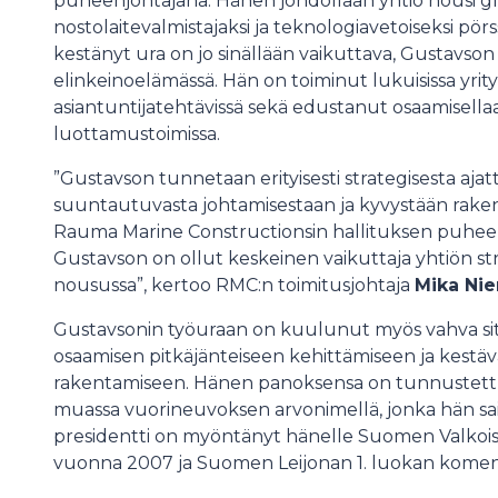
puheenjohtajana. Hänen johdollaan yhtiö nousi glo
nostolaitevalmistajaksi ja teknologiavetoiseksi pör
kestänyt ura on jo sinällään vaikuttava, Gustavson 
elinkeinoelämässä. Hän on toiminut lukuisissa yritys
asiantuntijatehtävissä sekä edustanut osaamisell
luottamustoimissa.
”Gustavson tunnetaan erityisesti strategisesta aja
suuntautuvasta johtamisestaan ja kyvystään rakent
Rauma Marine Constructionsin hallituksen puheen
Gustavson on ollut keskeinen vaikuttaja yhtiön st
nousussa”, kertoo RMC:n toimitusjohtaja
Mika Ni
Gustavsonin työuraan on kuulunut myös vahva s
osaamisen pitkäjänteiseen kehittämiseen ja kestä
rakentamiseen. Hänen panoksensa on tunnustettu
muassa vuorineuvoksen arvonimellä, jonka hän sai
presidentti on myöntänyt hänelle Suomen Valkoi
vuonna 2007 ja Suomen Leijonan 1. luokan kome