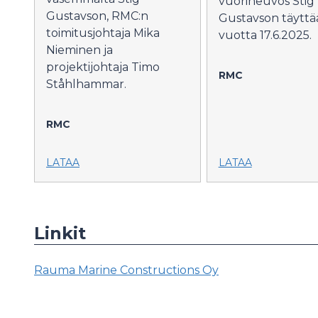
vuorineuvos Stig
Gustavson, RMC:n
Gustavson täyttä
toimitusjohtaja Mika
vuotta 17.6.2025.
Nieminen ja
projektijohtaja Timo
RMC
Ståhlhammar.
RMC
LATAA
LATAA
Linkit
Rauma Marine Constructions Oy