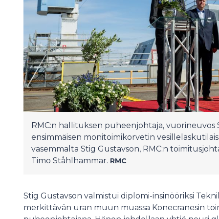
RMC:n hallituksen puheenjohtaja, vuorineuvos 
ensimmäisen monitoimikorvetin vesillelaskutilai
vasemmalta Stig Gustavson, RMC:n toimitusjohta
Timo Ståhlhammar.
RMC
Stig Gustavson valmistui diplomi-insinööriksi Tekni
merkittävän uran muun muassa Konecranesin toimi