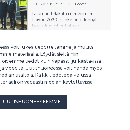
30.9.2025 15:53:23 EEST
|
Tiedote
kun RMC rakentaa kaksi
ensimmäistä ASC-alusta U.S. Coast
Rauman telakalla merivoimien
Guardille osana Yhdysvaltojen ja
Laivue 2020 -hanke on edennyt
Suomen välistä sopimusta. Alusten
hyvin, kun rakenteilla on
rakentaminen käynnistyy
samanaikaisesti kolme neljästä
välittömästi.
merivoimille rakennettavasta
monitoimikorvetista. Erityisesti viime
ssa voit lukea tiedotteitamme ja muuta
vuosina tehdyt panostukset
me materiaalia. Löydät sieltä niin
osaamiseen ja kokonaisvaltaisen
löidemme tiedot kuin vapaasti julkaistavissa
oman tuotantoprosessin
 ja videoita. Uutishuoneessa voit nähdä myös
kehittämiseen konkretisoituvat nyt
parhaalla mahdollisella tavalla.
median sisältöjä. Kaikki tiedotepalvelussa
Suomen ja Ruotsin
teriaali on vapaasti median käytettävissä.
puolustusministerit todistivat RMC:n
kyvykkyyttä omin silmin tämän
päivän telakkavierailullaan.
U UUTISHUONEESEEMME