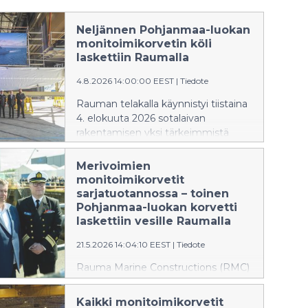
Neljännen Pohjanmaa-luokan
monitoimikorvetin köli
laskettiin Raumalla
4.8.2026 14:00:00 EEST
|
Tiedote
Rauman telakalla käynnistyi tiistaina
4. elokuuta 2026 sotalaivan
rakentamisen yksi tärkeimmistä
vaiheista, kun neljännen Pohjanmaa-
luokan monitoimikorvetin köli
Merivoimien
laskettiin. Symbolisesti merkittävä
monitoimikorvetit
hetki tarkoittaa, että aluksen rungon
sarjatuotannossa – toinen
kokoonpano pääsee nyt kunnolla
Pohjanmaa-luokan korvetti
vauhtiin.
laskettiin vesille Raumalla
21.5.2026 14:04:10 EEST
|
Tiedote
Rauma Marine Constructions (RMC)
laski tänään vesille toisen Rauman
telakalla Suomen merivoimille
Kaikki monitoimikorvetit