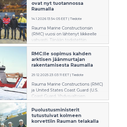
rakennettavan Pohjanmaa-luokan
ovat nyt tuotannossa
monitoimikorvetin. Kaikki neljä
Raumalla
Laivue 2020 -hankkeen alusta ovat
nyt samanaikaisesti rakenteilla –
14.1.2026 13:54:05 EET
|
Tiedote
hanke on edennyt täyteen
Rauma Marine Constructionsin
sarjatuotantoon.
(RMC) vuosi on lähtenyt liikkeelle
vahvasti. Tänään todistettiin
merkittävää virstanpylvästä, kun
Laivue 2020 -hankkeen neljännen
RMC:lle sopimus kahden
monitoimikorvetin tuotanto
arktisen jäänmurtajan
käynnistyi ja kolmannen köli
rakentamisesta Raumalla
laskettiin. Samalla se merkitsee, että
29.12.2025 23:03:11 EET
|
Tiedote
kaikki neljä Pohjanmaa-luokan
monitoimikorvettia ovat rakenteilla
Rauma Marine Constructions (RMC)
RMC:n telakalla samanaikaisesti.
ja United States Coast Guard (U.S.
Lisäksi valmistelut etenevät
Coast Guard, Yhdysvaltojen
vauhdilla Yhdysvalloille
rannikkovartiosto) ovat solmineet
rakennettavien kahden jäänmurtajan
sopimuksen kahden keskikokoisen
Puolustusministerit
rakentamiseksi.
jäänmurtajan, Arctic Security Cutter
tutustuivat kolmeen
(ASC), rakentamisesta Rauman
korvettiin Rauman telakalla
telakalla. Sopimus on historiallinen,