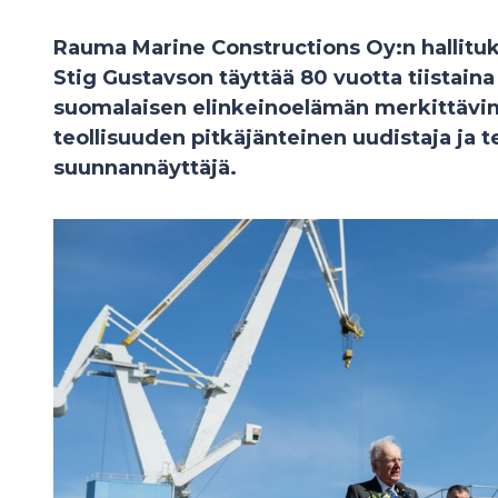
Rauma Marine Constructions Oy:n hallitu
Stig Gustavson täyttää 80 vuotta tiistaina
suomalaisen elinkeinoelämän merkittävim
teollisuuden pitkäjänteinen uudistaja ja 
suunnannäyttäjä.