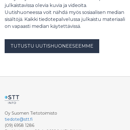
julkaistavissa olevia kuvia ja videoita.
mobiilityöhön HONOR Magic V6 osoittaa, että
taitettava puhelin voi olla käytännöllinen työkalu
Uutishuoneessa voit nähdä myös sosiaalisen median
päivittäisiin tehtäviin, kuten asiakirjojen tarkasteluun,
sisältöjä. Kaikki tiedotepalvelussa julkaistu materiaali
videopuheluihin, muistiinpanojen tekemiseen ja
on vapaasti median käytettävissä.
tekoälyn hyödyntämiseen. Avattuna laitteen 7,95-
tuumainen sisänäyttö tarjoaa runsaasti tilaa
tehokkaaseen työskentelyyn usean sovelluksen välillä.
TUTUSTU UUTISHUONEESEEMME
Multi-Flex- ja Fast Flex -ominaisuuksien avulla käyttäjä
voi ajaa jopa kolmea sovellusta rinnakkain. Tämä
helpottaa esimerkiksi esitysten seuraamista puhelun
aikana tai tietojen vertailua eri ikkunoiden välillä. Su
Oy Suomen Tietotoimisto
tiedote@stt.fi
(09) 6958 1286