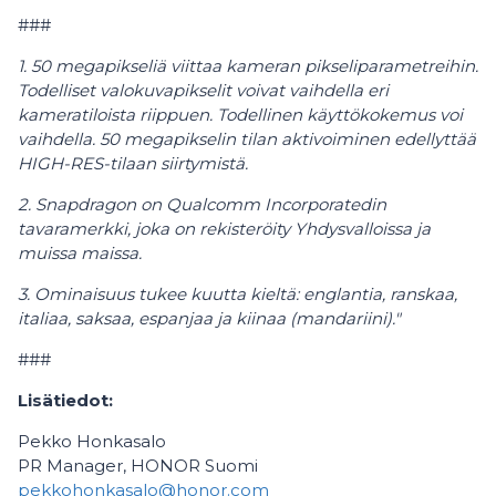
###
1. 50 megapikseliä viittaa kameran pikseliparametreihin.
Todelliset valokuvapikselit voivat vaihdella eri
kameratiloista riippuen. Todellinen käyttökokemus voi
vaihdella. 50 megapikselin tilan aktivoiminen edellyttää
HIGH-RES-tilaan siirtymistä.
2. Snapdragon on Qualcomm Incorporatedin
tavaramerkki, joka on rekisteröity Yhdysvalloissa ja
muissa maissa.
3. Ominaisuus tukee kuutta kieltä: englantia, ranskaa,
italiaa, saksaa, espanjaa ja kiinaa (mandariini)."
###
Lisätiedot:
Pekko Honkasalo
PR Manager, HONOR Suomi
pekkohonkasalo@honor.com