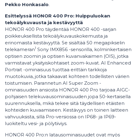
Pekko Honkasalo
.
Esittelyssä HONOR 400 Pro: Huippuluokan
tekoälykuvausta ja kestävyyttä
HONOR 400 Pro täydentää HONOR 400 -sarjan
poikkeuksellista tekoälykuvauskokemusta ja
erinomaista kestävyyttä. Se sisältää 50 megapikselin
1
telekameran
Sony IMX856 -sensorilla, kolminkertaisen
optisen zoomin ja optisen kuvanvakaimen (OIS), jotka
varmistavat yksityiskohtaiset zoom-kuvat. AI Enhanced
Portrait -ominaisuus tuottaa erittäin tarkkoja
muotokuvia, jotka takaavat kohteen todellisten värien
toistumisen. Parannetun AI Super Zoom -
ominaisuuden ansiosta HONOR 400 Pro tarjoaa AIGC-
pohjaisen telekuvausominaisuuden jopa 50-kertaisella
suurennuksella, mikä tekee siitä täydellisen etäisten
kohteiden kuvaamiseen. Kestävyys on toinen laitteen
vahvuuksista, sillä Pro-versiossa on IP68- ja IP69-
luokiteltu vesi- ja pölytiiviys.
HONOR 400 Pro:n latausominaisuudet ovat myös