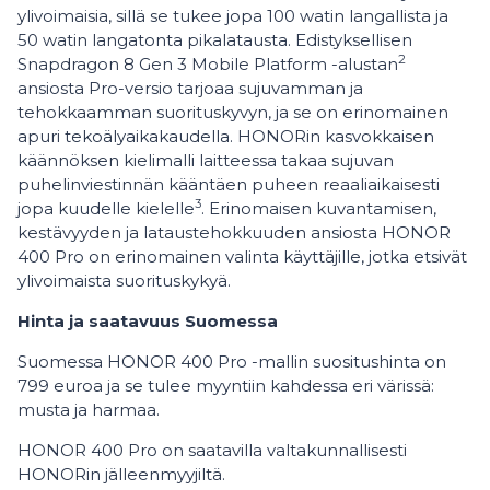
ylivoimaisia, sillä se tukee jopa 100 watin langallista ja
50 watin langatonta pikalatausta. Edistyksellisen
2
Snapdragon 8 Gen 3 Mobile Platform -alustan
ansiosta Pro-versio tarjoaa sujuvamman ja
tehokkaamman suorituskyvyn, ja se on erinomainen
apuri tekoälyaikakaudella. HONORin kasvokkaisen
käännöksen kielimalli laitteessa takaa sujuvan
puhelinviestinnän kääntäen puheen reaaliaikaisesti
3
jopa kuudelle kielelle
. Erinomaisen kuvantamisen,
kestävyyden ja lataustehokkuuden ansiosta HONOR
400 Pro on erinomainen valinta käyttäjille, jotka etsivät
ylivoimaista suorituskykyä.
Hinta ja saatavuus Suomessa
Suomessa HONOR 400 Pro -mallin suositushinta on
799 euroa ja se tulee myyntiin kahdessa eri värissä:
musta ja harmaa.
HONOR 400 Pro on saatavilla valtakunnallisesti
HONORin jälleenmyyjiltä.