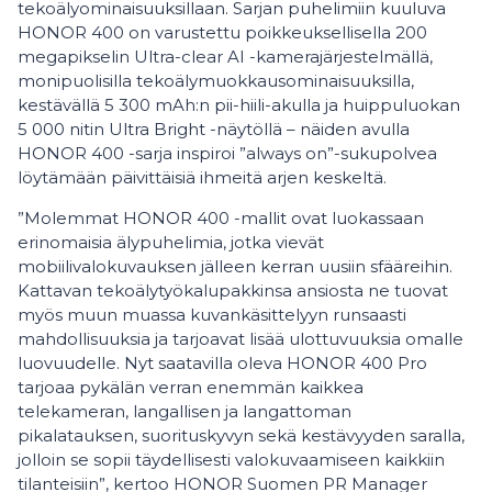
tekoälyominaisuuksillaan. Sarjan puhelimiin kuuluva
HONOR 400 on varustettu poikkeuksellisella 200
megapikselin Ultra-clear AI -kamerajärjestelmällä,
monipuolisilla tekoälymuokkausominaisuuksilla,
kestävällä 5 300 mAh:n pii-hiili-akulla ja huippuluokan
5 000 nitin Ultra Bright -näytöllä – näiden avulla
HONOR 400 -sarja inspiroi ”always on”-sukupolvea
löytämään päivittäisiä ihmeitä arjen keskeltä.
”Molemmat HONOR 400 -mallit ovat luokassaan
erinomaisia älypuhelimia, jotka vievät
mobiilivalokuvauksen jälleen kerran uusiin sfääreihin.
Kattavan tekoälytyökalupakkinsa ansiosta ne tuovat
myös muun muassa kuvankäsittelyyn runsaasti
mahdollisuuksia ja tarjoavat lisää ulottuvuuksia omalle
luovuudelle. Nyt saatavilla oleva HONOR 400 Pro
tarjoaa pykälän verran enemmän kaikkea
telekameran, langallisen ja langattoman
pikalatauksen, suorituskyvyn sekä kestävyyden saralla,
jolloin se sopii täydellisesti valokuvaamiseen kaikkiin
tilanteisiin”, kertoo HONOR Suomen PR Manager