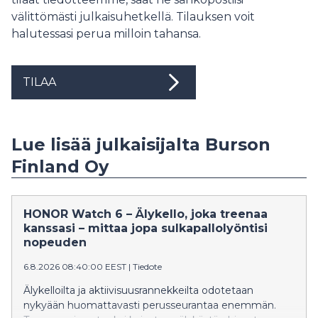
välittömästi julkaisuhetkellä. Tilauksen voit
halutessasi perua milloin tahansa.
TILAA
Lue lisää julkaisijalta Burson
Finland Oy
HONOR Watch 6 – Älykello, joka treenaa
kanssasi – mittaa jopa sulkapallolyöntisi
nopeuden
6.8.2026 08:40:00 EEST
|
Tiedote
Älykelloilta ja aktiivisuusrannekkeilta odotetaan
nykyään huomattavasti perusseurantaa enemmän.