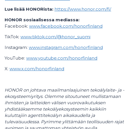
Lue lisää HONORista:
https://www.honor.com/fi/
HONOR sosiaalisessa mediassa:
Facebook:
www.facebook.com/honorfinland
TikTok:
www.tiktok.com/@honor_suomi
Instagram:
www.instagram.com/honorfinland
YouTube:
www.youtube.com/honorfinland
X:
www.x.com/honorfinland
HONOR on johtava maailmanlaajuinen tekoälylaite- ja -
ekosysteemiyritys. Olemme sitoutuneet mullistamaan
ihmisten ja laitteiden välisen vuorovaikutuksen
yhdistääksemme tekoälyekosysteemin kaikkiin
kuluttajiin agenttitekoälyn aikakaudella ja
tulevaisuudessa. Pyrimme ylittämään teollisuuden rajat
avoimen ja saumattoman yhteistyön avulla