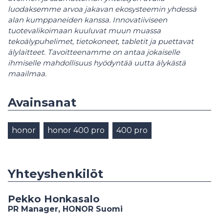
luodaksemme arvoa jakavan ekosysteemin yhdessä
alan kumppaneiden kanssa. Innovatiiviseen
tuotevalikoimaan kuuluvat muun muassa
tekoälypuhelimet, tietokoneet, tabletit ja puettavat
älylaitteet. Tavoitteenamme on antaa jokaiselle
ihmiselle mahdollisuus hyödyntää uutta älykästä
maailmaa.
Avainsanat
honor
honor 400 pro
400 pro
Yhteyshenkilöt
Pekko Honkasalo
PR Manager, HONOR Suomi