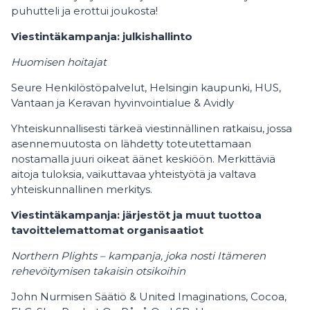
puhutteli ja erottui joukosta!
Viestintäkampanja: julkishallinto
Huomisen hoitajat
Seure Henkilöstöpalvelut, Helsingin kaupunki, HUS,
Vantaan ja Keravan hyvinvointialue & Avidly
Yhteiskunnallisesti tärkeä viestinnällinen ratkaisu, jossa
asennemuutosta on lähdetty toteutettamaan
nostamalla juuri oikeat äänet keskiöön. Merkittäviä
aitoja tuloksia, vaikuttavaa yhteistyötä ja valtava
yhteiskunnallinen merkitys.
Viestintäkampanja: järjestöt ja muut tuottoa
tavoittelemattomat organisaatiot
Northern Plights – kampanja, joka nosti Itämeren
rehevöitymisen takaisin otsikoihin
John Nurmisen Säätiö & United Imaginations, Cocoa,