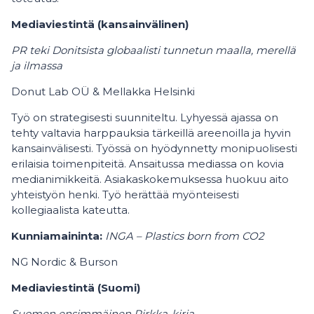
Mediaviestintä (kansainvälinen)
PR teki Donitsista globaalisti tunnetun maalla, merellä
ja ilmassa
Donut Lab OÜ & Mellakka Helsinki
Työ on strategisesti suunniteltu. Lyhyessä ajassa on
tehty valtavia harppauksia tärkeillä areenoilla ja hyvin
kansainvälisesti. Työssä on hyödynnetty monipuolisesti
erilaisia toimenpiteitä. Ansaitussa mediassa on kovia
medianimikkeitä. Asiakaskokemuksessa huokuu aito
yhteistyön henki. Työ herättää myönteisesti
kollegiaalista kateutta.
Kunniamaininta:
INGA – Plastics born from CO2
NG Nordic & Burson
Mediaviestintä (Suomi)
Suomen ensimmäinen Pirkka-kirja