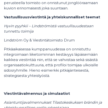
perusteella toimisto on onnistunut jonglööraamaan
kuvion erinomaisesti joka suuntaan.
Vastuullisuusviestintä ja yhteiskunnalliset teemat
Hyvin pyyhkii – Lindströmistä vastuullisuudestaan
tunnettu toimija
Lindström Oy & Viestintätoimisto Drum
Pitkäaikaisessa kumppanuudessa on onnistuttu
integroimaan liiketoiminnan kestävyys läpäisemään
kaikkea viestintää niin, että se vahvistaa sekä sisäistä
organisaatiokulttuuria, että profiloi toimijaa ulkoisille
sidosryhmille. Hieno esimerkki pitkäjänteisestä,
strategisesta yhteistyöstä.
Viestintävalmennus ja simulaatiot
Asiantuntijavalmennukset Tilastokeskuksen brändin ja
yhteiskunnallisen roolin rakentajana