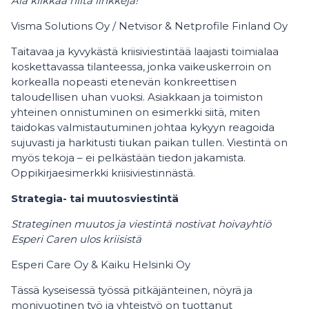
Älä klikkaa niitä linkkejä!
Visma Solutions Oy / Netvisor & Netprofile Finland Oy
Taitavaa ja kyvykästä kriisiviestintää laajasti toimialaa
koskettavassa tilanteessa, jonka vaikeuskerroin on
korkealla nopeasti etenevän konkreettisen
taloudellisen uhan vuoksi. Asiakkaan ja toimiston
yhteinen onnistuminen on esimerkki siitä, miten
taidokas valmistautuminen johtaa kykyyn reagoida
sujuvasti ja harkitusti tiukan paikan tullen. Viestintä on
myös tekoja – ei pelkästään tiedon jakamista.
Oppikirjaesimerkki kriisiviestinnästä.
Strategia- tai muutosviestintä
Strateginen muutos ja viestintä nostivat hoivayhtiö
Esperi Caren ulos kriisistä
Esperi Care Oy & Kaiku Helsinki Oy
Tässä kyseisessä työssä pitkäjänteinen, nöyrä ja
monivuotinen työ ja yhteistyö on tuottanut