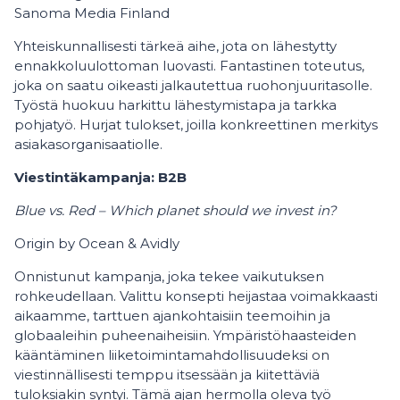
Sanoma Media Finland
Yhteiskunnallisesti tärkeä aihe, jota on lähestytty
ennakkoluulottoman luovasti. Fantastinen toteutus,
joka on saatu oikeasti jalkautettua ruohonjuuritasolle.
Työstä huokuu harkittu lähestymistapa ja tarkka
pohjatyö. Hurjat tulokset, joilla konkreettinen merkitys
asiakasorganisaatiolle.
Viestintäkampanja: B2B
Blue vs. Red – Which planet should we invest in?
Origin by Ocean & Avidly
Onnistunut kampanja, joka tekee vaikutuksen
rohkeudellaan. Valittu konsepti heijastaa voimakkaasti
aikaamme, tarttuen ajankohtaisiin teemoihin ja
globaaleihin puheenaiheisiin. Ympäristöhaasteiden
kääntäminen liiketoimintamahdollisuudeksi on
viestinnällisesti temppu itsessään ja kiitettäviä
tuloksiakin syntyi. Tämä ajan hermolla oleva työ