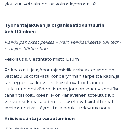
yksi, kun voi valmentaa kolmekymmentä?
Työnantajakuvan ja organisaatiokulttuurin
kehittäminen
Kaikki panokset pelissä – Näin Veikkauksesta tuli tech-
osaajien kärkikohde
Veikkaus & Viestintätoimisto Drum
Rekrytointi- ja työnantajamielikuvahaasteeseen on
vastattu uskottavasti kohderyhmän tarpeista käsin, ja
strategia sekä luovat ratkaisut ovat pohjanneet
tutkittuun ensikäden tietoon, jota on kerätty spesifisti
tähän tarkoitukseen. Monikanavainen toteutus luo
vahvan kokonaisuuden. Tulokset ovat kiistattomat:
avoimet paikat täytettiin ja houkuttelevuus nousi.
Kriisiviestintä ja varautuminen