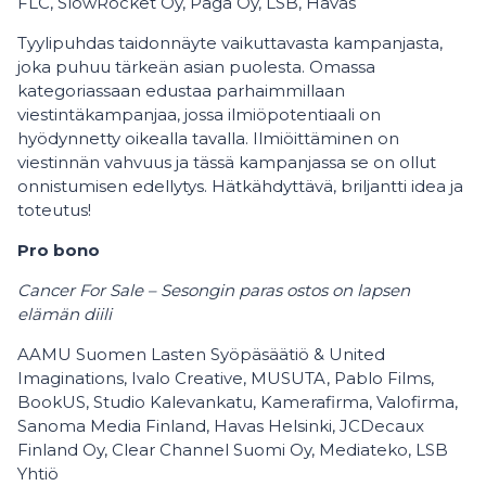
FLC, SlowRocket Oy, Pågå Oy, LSB, Havas
Tyylipuhdas taidonnäyte vaikuttavasta kampanjasta,
joka puhuu tärkeän asian puolesta. Omassa
kategoriassaan edustaa parhaimmillaan
viestintäkampanjaa, jossa ilmiöpotentiaali on
hyödynnetty oikealla tavalla. Ilmiöittäminen on
viestinnän vahvuus ja tässä kampanjassa se on ollut
onnistumisen edellytys. Hätkähdyttävä, briljantti idea ja
toteutus!
Pro bono
Cancer For Sale – Sesongin paras ostos on lapsen
elämän diili
AAMU Suomen Lasten Syöpäsäätiö & United
Imaginations, Ivalo Creative, MUSUTA, Pablo Films,
BookUS, Studio Kalevankatu, Kamerafirma, Valofirma,
Sanoma Media Finland, Havas Helsinki, JCDecaux
Finland Oy, Clear Channel Suomi Oy, Mediateko, LSB
Yhtiö