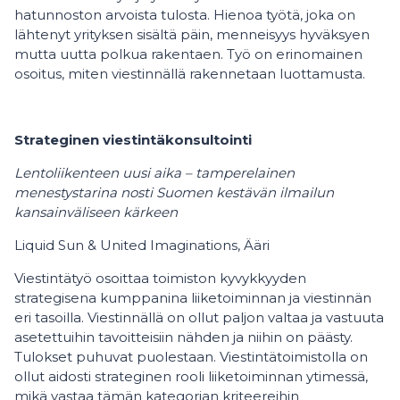
hatunnoston arvoista tulosta. Hienoa työtä, joka on
lähtenyt yrityksen sisältä päin, menneisyys hyväksyen
mutta uutta polkua rakentaen. Työ on erinomainen
osoitus, miten viestinnällä rakennetaan luottamusta.
Strateginen viestintäkonsultointi
Lentoliikenteen uusi aika – tamperelainen
menestystarina nosti Suomen kestävän ilmailun
kansainväliseen kärkeen
Liquid Sun & United Imaginations, Ääri
Viestintätyö osoittaa toimiston kyvykkyyden
strategisena kumppanina liiketoiminnan ja viestinnän
eri tasoilla. Viestinnällä on ollut paljon valtaa ja vastuuta
asetettuihin tavoitteisiin nähden ja niihin on päästy.
Tulokset puhuvat puolestaan. Viestintätoimistolla on
ollut aidosti strateginen rooli liiketoiminnan ytimessä,
mikä vastaa tämän kategorian kriteereihin