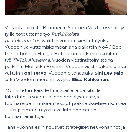
Viestintätoimisto Brunnenin Suomen Vesilaitosyhdistys
ry:lle toteuttama työ
Putkirikoista
päätöksentekoon
valittiin vuoden viestintätyöksi.
Vuoden vaikuttamiskampanjana palkittiin NoA / Bob
the Robotin ja Haaga-Helia ammattikorkeakoulun
työ
TikTok Aikaleima
. Vuoden viestintätoimistona
palkittiin Mellakka Helsinki. Vuoden viestintäkonsultiksi
valittiin
Toni Tervo
, Vuoden pitchaajaksi
Sini Levisalo
,
sekä Vuoden nuoreksi kyvyksi
Elisa Kähkönen
.
”
Onnitteluni kaikille finalisteille ja palkituille.
Kilpailutöitä saapui jälleen ennätysmäärä, ja
tuomareiden mukaan taso oli poikkeuksellisen korkea
– siksi jaoimme myös tavallista enemmän
kunniamainintoja.
Tänä vuonna esiin nousivat strategiset neuvonannot ja