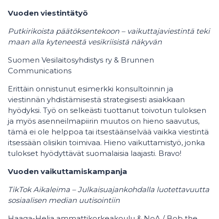
Vuoden viestintätyö
Putkirikoista päätöksentekoon – vaikuttajaviestintä teki
maan alla kyteneestä vesikriisistä näkyvän
Suomen Vesilaitosyhdistys ry & Brunnen
Communications
Erittäin onnistunut esimerkki konsultoinnin ja
viestinnän yhdistämisestä strategisesti asiakkaan
hyödyksi. Työ on selkeästi tuottanut toivotun tuloksen
ja myös asenneilmapiirin muutos on hieno saavutus,
tämä ei ole helppoa tai itsestäänselvää vaikka viestintä
itsessään olisikin toimivaa. Hieno vaikuttamistyö, jonka
tulokset hyödyttävät suomalaisia laajasti. Bravo!
Vuoden vaikuttamiskampanja
TikTok Aikaleima – Julkaisuajankohdalla luotettavuutta
sosiaalisen median uutisointiin
Haaga-Helia ammattikorkeakoulu & NoA / Bob the