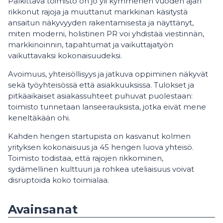
Palkittava toimisto on jo yli kymmenen vuoden ajan
rikkonut rajoja ja muuttanut markkinan käsitystä
ansaitun näkyvyyden rakentamisesta ja näyttänyt,
miten moderni, holistinen PR voi yhdistää viestinnän,
markkinoinnin, tapahtumat ja vaikuttajatyön
vaikuttavaksi kokonaisuudeksi.
Avoimuus, yhteisöllisyys ja jatkuva oppiminen näkyvät
sekä työyhteisössä että asiakkuuksissa. Tulokset ja
pitkäaikaiset asiakassuhteet puhuvat puolestaan:
toimisto tunnetaan lanseerauksista, jotka eivät mene
keneltäkään ohi.
Kahden hengen startupista on kasvanut kolmen
yrityksen kokonaisuus ja 45 hengen luova yhteisö.
Toimisto todistaa, että rajojen rikkominen,
sydämellinen kulttuuri ja rohkea uteliaisuus voivat
disruptoida koko toimialaa.
Avainsanat