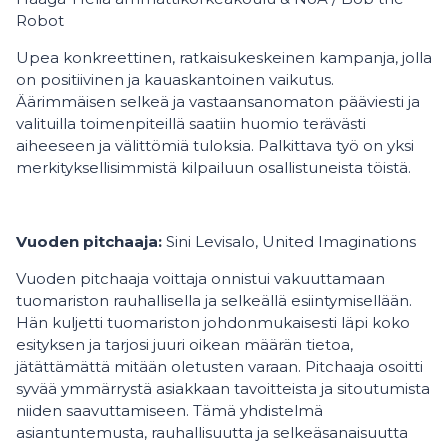
Robot
Upea konkreettinen, ratkaisukeskeinen kampanja, jolla
on positiivinen ja kauaskantoinen vaikutus.
Äärimmäisen selkeä ja vastaansanomaton pääviesti ja
valituilla toimenpiteillä saatiin huomio terävästi
aiheeseen ja välittömiä tuloksia. Palkittava työ on yksi
merkityksellisimmistä kilpailuun osallistuneista töistä.
Vuoden pitchaaja:
Sini Levisalo, United Imaginations
Vuoden pitchaaja voittaja onnistui vakuuttamaan
tuomariston rauhallisella ja selkeällä esiintymisellään.
Hän kuljetti tuomariston johdonmukaisesti läpi koko
esityksen ja tarjosi juuri oikean määrän tietoa,
jätättämättä mitään oletusten varaan. Pitchaaja osoitti
syvää ymmärrystä asiakkaan tavoitteista ja sitoutumista
niiden saavuttamiseen. Tämä yhdistelmä
asiantuntemusta, rauhallisuutta ja selkeäsanaisuutta