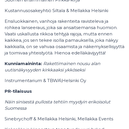
Kustannusosakeyhtiö Siltala & Mellakka Helsinki
Ensiluokkainen, vanhoja rakenteita ravisteleva ja
rohkea lanseeraus, joka sai ansaitsemansa huomion.
Vaatii uskallusta rikkoa tehtyjä rajoja, mutta ennen
kaikkea, jos sen tekee isolla pamauksella, joka näkyy
kaikkialla, on se vahvaa osaamista ja näkemyksellisyyttä
ja toimivaa yhteistyötä. Hienoa edelläkävijyyttä!
Kunniamaininta:
Rakettimainen nousu alan
uutisnäkyvyyden kirkkaaksi ykköseksi
Instrumentarium & TBWA\Helsinki Oy
PR-tilaisuus
Näin sinisestä pullosta tehtiin myydyin erikoisolut
Suomessa
Sinebrychoff & Mellakka Helsinki, Mellakka Events