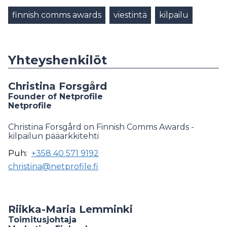
finnish comms awards
viestintä
kilpailu
Yhteyshenkilöt
Christina Forsgård
Founder of Netprofile
Netprofile
Christina Forsgård on Finnish Comms Awards -
kilpailun pääarkkitehti
Puh:
+358 40 571 9192
christina@netprofile.fi
Riikka-Maria Lemminki
Toimitusjohtaja