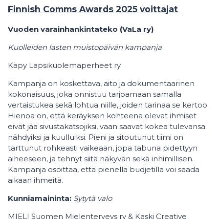
Finnish Comms Awards 2025 voittajat
Vuoden varainhankintateko (VaLa ry)
Kuolleiden lasten muistopäivän kampanja
Käpy Lapsikuolemaperheet ry
Kampanja on koskettava, aito ja dokumentaarinen
kokonaisuus, joka onnistuu tarjoamaan samalla
vertaistukea sekä lohtua niille, joiden tarinaa se kertoo.
Hienoa on, että keräyksen kohteena olevat ihmiset
eivät jää sivustakatsojiksi, vaan saavat kokea tulevansa
nähdyiksi ja kuulluiksi. Pieni ja sitoutunut tiimi on
tarttunut rohkeasti vaikeaan, jopa tabuna pidettyyn
aiheeseen, ja tehnyt siitä näkyvän sekä inhimillisen.
Kampanja osoittaa, että pienellä budjetilla voi saada
aikaan ihmeitä.
Kunniamaininta:
Sytytä valo
MIELI Suomen Mielenterveys ry & Kaski Creative