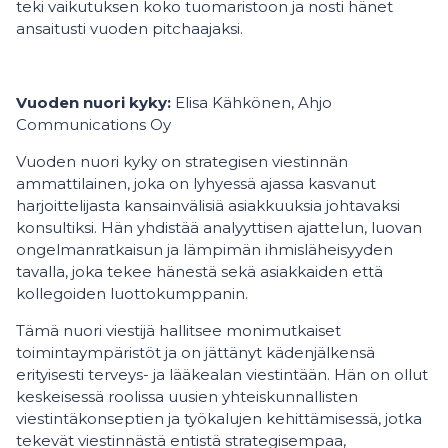
teki vaikutuksen koko tuomaristoon ja nosti hänet
ansaitusti vuoden pitchaajaksi.
Vuoden nuori kyky:
Elisa Kähkönen, Ahjo
Communications Oy
Vuoden nuori kyky on strategisen viestinnän
ammattilainen, joka on lyhyessä ajassa kasvanut
harjoittelijasta kansainvälisiä asiakkuuksia johtavaksi
konsultiksi. Hän yhdistää analyyttisen ajattelun, luovan
ongelmanratkaisun ja lämpimän ihmisläheisyyden
tavalla, joka tekee hänestä sekä asiakkaiden että
kollegoiden luottokumppanin.
Tämä nuori viestijä hallitsee monimutkaiset
toimintaympäristöt ja on jättänyt kädenjälkensä
erityisesti terveys- ja lääkealan viestintään. Hän on ollut
keskeisessä roolissa uusien yhteiskunnallisten
viestintäkonseptien ja työkalujen kehittämisessä, jotka
tekevät viestinnästä entistä strategisempaa,