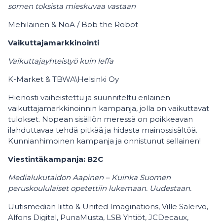
somen toksista mieskuvaa vastaan
Mehiläinen & NoA / Bob the Robot
Vaikuttajamarkkinointi
Vaikuttajayhteistyö kuin leffa
K-Market & TBWA\Helsinki Oy
Hienosti vaiheistettu ja suunniteltu erilainen
vaikuttajamarkkinoinnin kampanja, jolla on vaikuttavat
tulokset. Nopean sisällön meressä on poikkeavan
ilahduttavaa tehdä pitkää ja hidasta mainossisältöä.
Kunnianhimoinen kampanja ja onnistunut sellainen!
Viestintäkampanja: B2C
Medialukutaidon Aapinen – Kuinka Suomen
peruskoululaiset opetettiin lukemaan. Uudestaan.
Uutismedian liitto & United Imaginations, Ville Salervo,
Alfons Digital, PunaMusta, LSB Yhtiöt, JCDecaux,