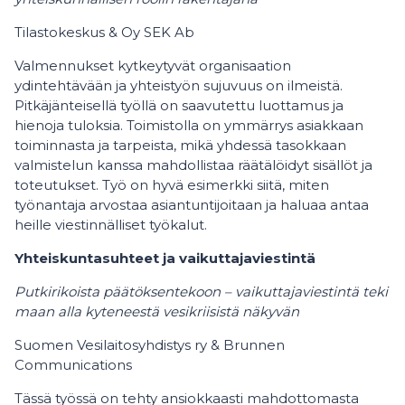
Tilastokeskus & Oy SEK Ab
Valmennukset kytkeytyvät organisaation
ydintehtävään ja yhteistyön sujuvuus on ilmeistä.
Pitkäjänteisellä työllä on saavutettu luottamus ja
hienoja tuloksia. Toimistolla on ymmärrys asiakkaan
toiminnasta ja tarpeista, mikä yhdessä tasokkaan
valmistelun kanssa mahdollistaa räätälöidyt sisällöt ja
toteutukset. Työ on hyvä esimerkki siitä, miten
työnantaja arvostaa asiantuntijoitaan ja haluaa antaa
heille viestinnälliset työkalut.
Yhteiskuntasuhteet ja vaikuttajaviestintä
Putkirikoista päätöksentekoon – vaikuttajaviestintä teki
maan alla kyteneestä vesikriisistä näkyvän
Suomen Vesilaitosyhdistys ry & Brunnen
Communications
Tässä työssä on tehty ansiokkaasti mahdottomasta