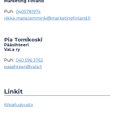
Marketing Finland
Puh:
0405781974
riikka-maria.lemminki@marketingfinland.fi
Pia Tornikoski
Pääsihteeri
VaLa ry
Puh:
040 596 3763
paasihteeri@vala.fi
Linkit
Kilpailusivusto