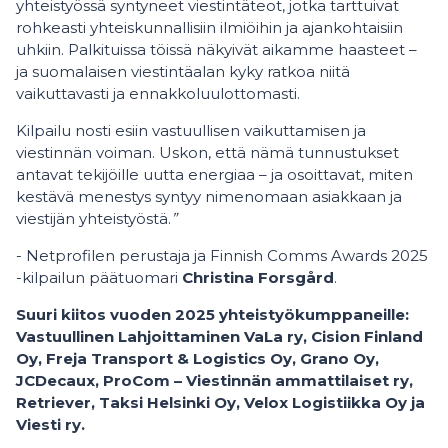
yhteistyössä syntyneet viestintäteot, jotka tarttuivat
rohkeasti yhteiskunnallisiin ilmiöihin ja ajankohtaisiin
uhkiin. Palkituissa töissä näkyivät aikamme haasteet –
ja suomalaisen viestintäalan kyky ratkoa niitä
vaikuttavasti ja ennakkoluulottomasti.
Kilpailu nosti esiin vastuullisen vaikuttamisen ja
viestinnän voiman. Uskon, että nämä tunnustukset
antavat tekijöille uutta energiaa – ja osoittavat, miten
kestävä menestys syntyy nimenomaan asiakkaan ja
viestijän yhteistyöstä.
”
- Netprofilen perustaja ja Finnish Comms Awards 2025
-kilpailun päätuomari
Christina Forsgård
.
Suuri kiitos vuoden 2025 yhteistyökumppaneille:
Vastuullinen Lahjoittaminen VaLa ry, Cision Finland
Oy, Freja Transport & Logistics Oy, Grano Oy,
JCDecaux, ProCom – Viestinnän ammattilaiset ry,
Retriever, Taksi Helsinki Oy, Velox Logistiikka Oy ja
Viesti ry.