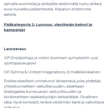
samalla avoimella ja selkeällä viestinnällä luotu selkeä
kuva turvallisuustilanteesta. Kilpailun ehdotonta
aatelia.
Pääkategoria 2: Luovuus, viestinnän keinot ja
kampanjat
Lanseeraus
OP Ensisijoittaja ja miten Suomeen synnytettiin uusi
sijoittajasukupolvi
OP Ryhmä & United Imaginations, Erma&Reinikainen
Poikkeuksellisen onnistunut lanseeraus, joka yhdistää
yhteiskunnallisen vaikuttavuuden, asiakkaan
strategiasta kumpuavan vastuullisuuden ja
konkreettisen asiakashyödyn kekseliäästi. Oivallinen
idea, hyvä konsepti, terävä viestinnän kärki ja vaikuttava
toteutus.