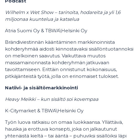
Podcast
Wilhelm x Wet Show – tarinoita, hodareita ja yli 1,6
miljoonaa kuuntelua ja katselua
Atria Suomi Oy & TBWA\Helsinki Oy
Brändiviestinnän kääntäminen markkinoinnista
kohderyhmää aidosti kiinnostavaksi sisällöntuotannoksi
on melkoinen saavutus. Vaikuttava muutos
massamainonnasta kohderyhmän jatkuvaan
tavoittamiseen. Erittäin onnistunut kokonaisuus,
pitkäjänteistä työtä, jolla on erinomaiset tulokset.
Natiivi- ja sisältömarkkinointi
Heavy Meikki – kun sisältö soi kovempaa
K-Citymarket & TBWA\Helsinki Oy
Työn luova ratkaisu on omaa luokkaansa. Yllättävä,
hauska ja erottuva konsepti, joka on jalkautunut
yhtenäistä kieltä – tai ääntä – puhuviksi sisällöiksi läpi