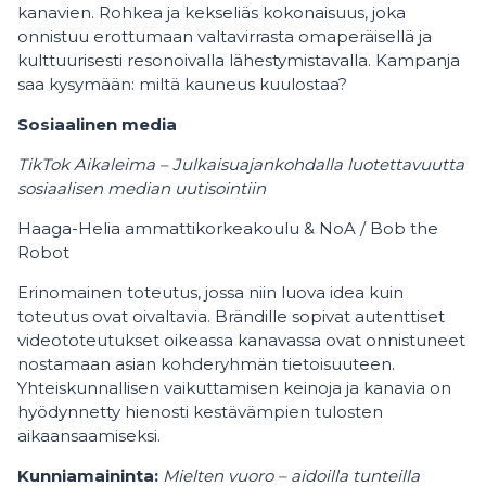
kanavien. Rohkea ja kekseliäs kokonaisuus, joka
onnistuu erottumaan valtavirrasta omaperäisellä ja
kulttuurisesti resonoivalla lähestymistavalla. Kampanja
saa kysymään: miltä kauneus kuulostaa?
Sosiaalinen media
TikTok Aikaleima – Julkaisuajankohdalla luotettavuutta
sosiaalisen median uutisointiin
Haaga-Helia ammattikorkeakoulu & NoA / Bob the
Robot
Erinomainen toteutus, jossa niin luova idea kuin
toteutus ovat oivaltavia. Brändille sopivat autenttiset
videototeutukset oikeassa kanavassa ovat onnistuneet
nostamaan asian kohderyhmän tietoisuuteen.
Yhteiskunnallisen vaikuttamisen keinoja ja kanavia on
hyödynnetty hienosti kestävämpien tulosten
aikaansaamiseksi.
Kunniamaininta:
Mielten vuoro – aidoilla tunteilla