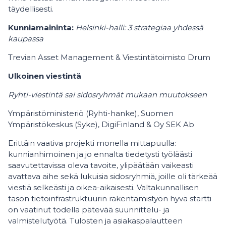
täydellisesti.
Kunniamaininta:
Helsinki-halli: 3 strategiaa yhdessä
kaupassa
Trevian Asset Management & Viestintätoimisto Drum
Ulkoinen viestintä
Ryhti-viestintä sai sidosryhmät mukaan muutokseen
Ympäristöministeriö (Ryhti-hanke), Suomen
Ympäristökeskus (Syke), DigiFinland & Oy SEK Ab
Erittäin vaativa projekti monella mittapuulla:
kunnianhimoinen ja jo ennalta tiedetysti työläästi
saavutettavissa oleva tavoite, ylipäätään vaikeasti
avattava aihe sekä lukuisia sidosryhmiä, joille oli tärkeää
viestiä selkeästi ja oikea-aikaisesti. Valtakunnallisen
tason tietoinfrastruktuurin rakentamistyön hyvä startti
on vaatinut todella pätevää suunnittelu- ja
valmistelutyötä. Tulosten ja asiakaspalautteen