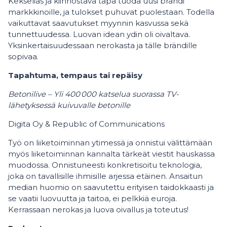
Kekseliäs ja kiinnostava tapa tuoda uusi brändi
markkkinoille, ja tulokset puhuvat puolestaan. Todella
vaikuttavat saavutukset myynnin kasvussa sekä
tunnettuudessa. Luovan idean ydin oli oivaltava.
Yksinkertaisuudessaan nerokasta ja tälle brändille
sopivaa.
Tapahtuma, tempaus tai repäisy
Betonilive – Yli 400
000 katselua suorassa TV-
lähetyksessä kuivuvalle betonille
Digita Oy & Republic of Communications
Työ on liiketoiminnan ytimessä ja onnistui välittämään
myös liiketoiminnan kannalta tärkeät viestit hauskassa
muodossa. Onnistuneesti konkretisoitu teknologia,
joka on tavallisille ihmisille arjessa etäinen. Ansaitun
median huomio on saavutettu erityisen taidokkaasti ja
se vaatii luovuutta ja taitoa, ei pelkkiä euroja.
Kerrassaan nerokas ja luova oivallus ja toteutus!