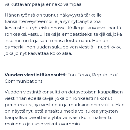
vaikuttavampaa ja ennakoivampaa.
Hänen työnsä on tuonut näkyvyyttä tärkeille
kansanterveysteemoille ja synnyttänyt aitoa
keskustelua yhteiskunnassa. Kollegat kuvaavat häntä
rohkeaksi, vastuulliseksi ja empaattiseksi tekijäksi, joka
inspiroi muita ja saa tiiminsä loistamaan. Hän on
esimerkillinen uuden sukupolven viestijä – nuori kyky,
joka jo nyt kasvattaa koko alaa.
Vuoden viestintäkonsultti:
Toni Tervo, Republic of
Communications
Vuoden viestintäkonsultti on datavetoisen kaupallisen
viestinnän edelläkävijä, joka on rohkeasti rikkonut
perinteisiä rajoja viestinnän ja markkinoinnin välillä. Hän
on näyttänyt, että ansaittu media voi tukea yritysten
kaupallisia tavoitteita yhtä vahvasti kuin maksettu
mainonta ja usein vaikuttavammin.