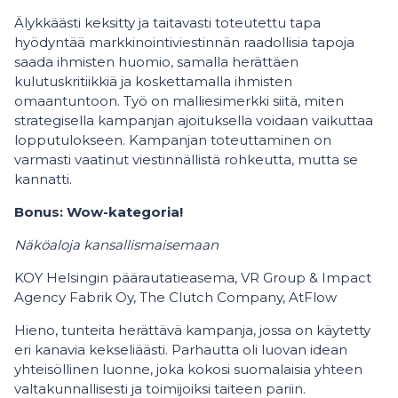
Älykkäästi keksitty ja taitavasti toteutettu tapa
hyödyntää markkinointiviestinnän raadollisia tapoja
saada ihmisten huomio, samalla herättäen
kulutuskritiikkiä ja koskettamalla ihmisten
omaantuntoon. Työ on malliesimerkki siitä, miten
strategisella kampanjan ajoituksella voidaan vaikuttaa
lopputulokseen. Kampanjan toteuttaminen on
varmasti vaatinut viestinnällistä rohkeutta, mutta se
kannatti.
Bonus: Wow-kategoria!
Näköaloja kansallismaisemaan
KOY Helsingin päärautatieasema, VR Group & Impact
Agency Fabrik Oy, The Clutch Company, AtFlow
Hieno, tunteita herättävä kampanja, jossa on käytetty
eri kanavia kekseliäästi. Parhautta oli luovan idean
yhteisöllinen luonne, joka kokosi suomalaisia yhteen
valtakunnallisesti ja toimijoiksi taiteen pariin.