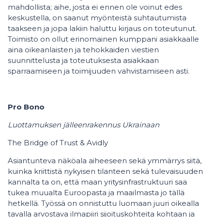
mahdollista; aihe, josta ei ennen ole voinut edes
keskustella, on saanut myönteistä suhtautumista
taakseen ja jopa lakiin haluttu kirjaus on toteutunut.
Toimisto on ollut erinomainen kumppani asiakkaalle
aina oikeanlaisten ja tehokkaiden viestien
suunnittelusta ja toteutuksesta asiakkaan
sparraamiseen ja toimijuuden vahvistamiseen asti.
Pro Bono
Luottamuksen jälleenrakennus Ukrainaan
The Bridge of Trust & Avidly
Asiantunteva näköala aiheeseen sekä ymmärrys siitä,
kuinka kriittistä nykyisen tilanteen sekä tulevaisuuden
kannalta ta on, että maan yritysinfrastruktuuri saa
tukea muualta Euroopasta ja maailmasta jo tällä
hetkellä. Työssä on onnistuttu luomaan juuri oikealla
tavalla arvostava ilmapiiri sijoituskohteita kohtaan ja