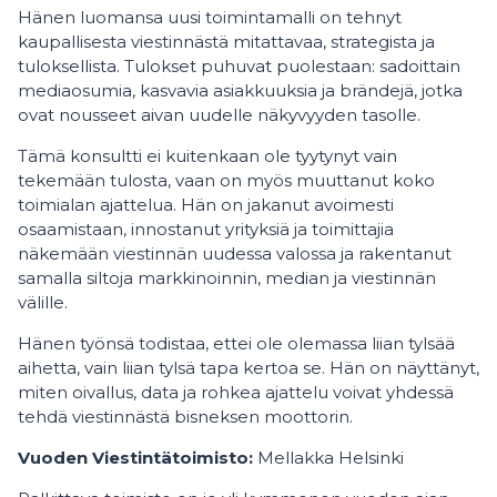
Hänen luomansa uusi toimintamalli on tehnyt
kaupallisesta viestinnästä mitattavaa, strategista ja
tuloksellista. Tulokset puhuvat puolestaan: sadoittain
mediaosumia, kasvavia asiakkuuksia ja brändejä, jotka
ovat nousseet aivan uudelle näkyvyyden tasolle.
Tämä konsultti ei kuitenkaan ole tyytynyt vain
tekemään tulosta, vaan on myös muuttanut koko
toimialan ajattelua. Hän on jakanut avoimesti
osaamistaan, innostanut yrityksiä ja toimittajia
näkemään viestinnän uudessa valossa ja rakentanut
samalla siltoja markkinoinnin, median ja viestinnän
välille.
Hänen työnsä todistaa, ettei ole olemassa liian tylsää
aihetta, vain liian tylsä tapa kertoa se. Hän on näyttänyt,
miten oivallus, data ja rohkea ajattelu voivat yhdessä
tehdä viestinnästä bisneksen moottorin.
Vuoden Viestintätoimisto:
Mellakka Helsinki