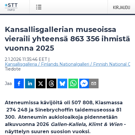
KIRJAUDU
Kansallisgallerian museoissa
vieraili yhteensä 863 356 ihmistä
vuonna 2025
2.1.2026 11:35:46 EET
|
Kansallisgalleria / Finlands Nationalgalleri / Finnish National Gal
Tiedote
Jaa
Ateneumissa kävijöitä oli 507 808, Kiasmassa
274 248 ja Sinebrychoffin taidemuseossa 81
300. Ateneumin aukioloaikoja pidennetään
alkuvuonna 2026
Gallen-Kallela, Klimt & Wien
-
näyttelyn suuren suosion vuoksi.