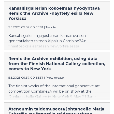
Kansallisgallerian kokoelmaa hyödyntävä
Remix the Archive -näyttely esillä New
Yorkissa
5.5.2025 09:37:00 EEST
|
Tiedote
Kansallisgallerian järjestämän kansainvälisen
generatiivisen taiteen kilpailun Combine24:n
finaaliteoksia esitellään newyorkilaisessa
Dunkunsthalle-galleriassa 9.5–21.6.2025. Viime vuonna
järjestetyssä kilpailussa osallistujat hyödynsivät
Remix the Archive exhibition, using data
Kansallisgallerian tekijänoikeusvapaata, CC0-lisensoitua
from the Finnish National Gallery collection,
kokoelmadataa generatiivisen taiteen teosten
comes to New York
luomisessa. New Yorkissa Remix the Archive -näyttely
5.5.2025 09:37:00 EEST
|
Press release
toteutetaan yhteistyössä Suomen New Yorkin
kulttuuri-instituutin ja Suomen New Yorkin
The finalist works of the international generative art
pääkonsulaatin kanssa.
competition Combine24 will be on show at the
Dunkunsthalle Gallery in New York 9 May-21 June
2025. The competition asked for participants to use
the National Gallery’s copyright-free, CC0-licensed
Ateneumin taidemuseota johtaneelle Marja
collection data to create new generative artworks. The