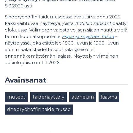
8.3.2026 asti.
Sinebrychoffin taidemuseossa avautui vuonna 2025
kaksi vaihtuvaa näyttelyä, joista
Antiikin sankarit
päättyi
elokuussa. Välimeren valosta voi sen sijaan nauttia vielä
tammikuun alkupuolelle
Espanja myyttien takaa
-
näyttelyssä, joka esittelee 1800-luvun ja 1900-luvun
alun maalaustaidetta suomalaisyleisölle
ennennäkemättömän laajasti. Näyttelyn viimeinen
aukiolopäivä on 11.1.2026.
Avainsanat
museot
taidenäyttely
ateneum
kiasma
sinebrychoffin taidemuseo