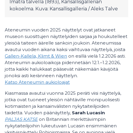
Imatra talvella (1893), Kansallisgallerian
kokoelma. Kuva: Kansallisgalleria / Aleks Talve
Ateneumin vuoden 2025 näyttelyt ovat jatkaneet
museon suosittujen näyttelyiden sarjaa ja houkutelleet
yleisöä taiteen äärelle sankoin joukoin. Ateneumissa
avautui vuoden aikana kaksi vaihtuvaa näyttelyä, joista
Gallen-Kallela, Klimt & Wien
on esillä vielä 1.2.2026 asti.
Ateneumin aukioloaikoja pidennetään 12.1.–1.2.2026,
jotta kaikki halukkaat pääsevät näkemään kävijöitä
jonoksi asti keränneen näyttelyn.
Katso Ateneumin aukioloajat
Kiasmassa avautui vuonna 2025 peräti viisi näyttelyä,
jotka ovat tuoneet yleisön nähtäville monipuolisesti
kotimaisten ja kansainvälisten nykytaiteilijoiden
taidetta. Vuoden päänäyttely,
Sarah Lucasin
PALJAS KATSE
on Britannian merkittävimpiin
nykytaiteilijoihin lukeutuvan Lucasin ensimmäinen
yksityisnäyttely Pohjoismaissa. Se on avoinna vielä